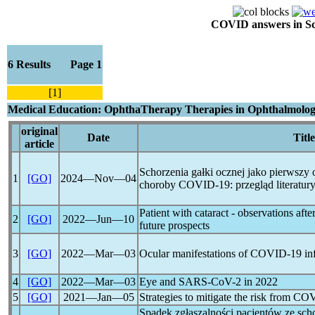
COVID answers in Scie
6 Results Page 1
[1]
Medical Education: OphthaTherapy Therapies in Ophthalmolo
original
Date
Title
article
Schorzenia gałki ocznej jako pierwszy 
1
[GO]
2024―Nov―04
choroby
COVID-19
: przegląd literatur
Patient with cataract - observations afte
2
[GO]
2022―Jun―10
future prospects
3
[GO]
2022―Mar―03
Ocular manifestations of
COVID-19
in
4
[GO]
2022―Mar―03
Eye and
SARS-CoV
-2 in 2022
5
[GO]
2021―Jan―05
Strategies to mitigate the risk from
COV
Spadek zgłaszalności pacjentów ze sch