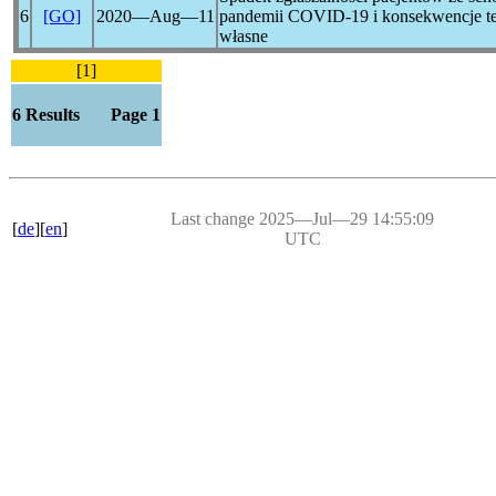
6
[GO]
2020―Aug―11
pandemii
COVID-19
i konsekwencje t
własne
[1]
6 Results Page 1
Last change 2025―Jul―29 14:55:09
[
de
][
en
]
UTC