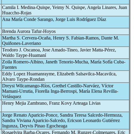
Camila I. Medina-Quispe, Yeimy N. Quispe, Angela Linares, Juan
Huaccho-Rojas
Ana María Conde Sarango, Jorge Luis Rodríguez Díaz
Brenda Aurora Tafur-Hoyos
Martha S. Cervera-Ocaña, Henry S. Fabian-Ramos, Dante M.
Quiñones-Laveriano
Teodoro J. Oscanoa, Jose Amado-Tineo, Javier Matta-Pérez,
Waldo Taype-Huamaní
Zoila Romero-Albino, Janeth Tenorio-Mucha, María Sofía Cuba-
Fuentes
Eddy Lopez Huamanrayme, Elizabeth Salsavilca-Macavilca,
Alvaro Taype-Rondan
Dreysi Wilcamango-Ríos, Grethel Castillo-Narváez, Víctor
Mamani-Urrutia, Fiorella Inga-Berrospi, María Elena Revilla-
Velásquez
Henry Mejia Zambrano, Franz Kovy Arteaga Livias
Jorge Renato Aparicio-Ponce, Sandra Teresa Salcedo-Hermoza,
Sandra Viviana Aparicio-Salcedo, Ericson Leonardo Gutiérrez
Ingunza, Deyvis Pinao Egocheaga
Rosaelvira Barba-Ocares, Fernando M. Runzer-Colmenares, Eric