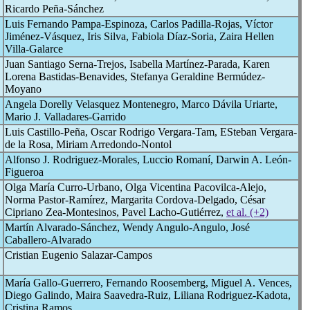
Ricardo Peña-Sánchez
Luis Fernando Pampa-Espinoza, Carlos Padilla-Rojas, Víctor
Jiménez-Vásquez, Iris Silva, Fabiola Díaz-Soria, Zaira Hellen
Villa-Galarce
Juan Santiago Serna-Trejos, Isabella Martínez-Parada, Karen
Lorena Bastidas-Benavides, Stefanya Geraldine Bermúdez-
Moyano
Angela Dorelly Velasquez Montenegro, Marco Dávila Uriarte,
Mario J. Valladares-Garrido
Luis Castillo-Peña, Oscar Rodrigo Vergara-Tam, ESteban Vergara-
de la Rosa, Miriam Arredondo-Nontol
Alfonso J. Rodriguez-Morales, Luccio Romaní, Darwin A. León-
Figueroa
Olga María Curro-Urbano, Olga Vicentina Pacovilca-Alejo,
Norma Pastor-Ramírez, Margarita Cordova-Delgado, César
Cipriano Zea-Montesinos, Pavel Lacho-Gutiérrez,
et al. (+2)
Martín Alvarado-Sánchez, Wendy Angulo-Angulo, José
Caballero-Alvarado
Cristian Eugenio Salazar-Campos
María Gallo-Guerrero, Fernando Roosemberg, Miguel A. Vences,
Diego Galindo, Maira Saavedra-Ruiz, Liliana Rodriguez-Kadota,
Cristina Ramos