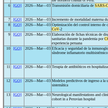
the northern coastal of Peru.
6
[GO]
2026―Mar―03
Transmisión domiciliaria de
SARS-
7
[GO]
2026―Mar―03
Incremento de mortalidad materna d
8
[GO]
2026―Mar―03
Optimización del control interno de 
CoV
-2
9
[GO]
2026―Mar―03
Elaboración de fichas técnicas de di
sanitarias durante la pandemia por
C
experiencia peruana
10
[GO]
2026―Mar―03
Eficacia y seguridad de la inmunogl
síndrome inflamatorio multisistémic
11
[GO]
2026―Mar―03
Terapia de antibióticos en hospitaliz
12
[GO]
2026―Mar―03
Modelos predictivos de ingreso a la 
sistemática
13
[GO]
2026―Mar―03
Neurological manifestations and clin
cohort in a Peruvian hospital