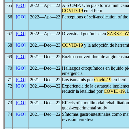
65
[GO]
2022―Apr―22
Aló CMP: Una plataforma multicanal 
COVID-19
en el Perú
66
[GO]
2022―Apr―22
Perceptions of self-medication of the
67
[GO]
2022―Apr―22
Diversidad genómica en
SARS-CoV
68
[GO]
2021―Dec―23
COVID-19
y la adopción de herramie
69
[GO]
2021―Dec―22
Enzima convertidora de angiotensina
70
[GO]
2021―Dec―22
Hallazgos citoquímicos en líquido pl
emergencia
71
[GO]
2021―Dec―22
Los tsunamis por
Covid-19
en Perú: 
72
[GO]
2021―Dec―22
Experiencia de la estrategia impleme
reducir la letalidad por
COVID-19
, 
73
[GO]
2021―Dec―22
Effects of a multimodal rehabilitati
quasi-experimental study
74
[GO]
2021―Dec―22
Síntomas gastrointestinales como ma
revisión narrativa