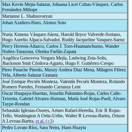
Max Kevin Mejia-Salazar, Johaana Licet Cubas-Vásquez, Carlos
Fernández-Miñope
Marianne L. Shahsuvaryan
Johan Azañero-Haro, Alonso Soto
Nuria Ximena Vásquez-Sáenz, Harold Bryce Valverde-Soriano,
Hugo Aurelio Alpaca-Salvador, Ruddy Jacqueline Vasquez-Saenz
Percy Herrera-Añazco, Carlos J. Toro-Huamanchumo, Wander
Nuñez-Tarazona, Olenka Farfán-Zapata
Angélica Genoveva Vergara Mejía, Ludwing Zeta-Solis,
Jhacksson Smit Córdova-Agurto, Hugo F. Gutiérrez-Crespo
Piero Pasache Pinedo, Maxzy Andrea Diaz Mena, Milagros Flórez
Vela, Alberto Salazar Granara
José Enrique Pecsén Monteza, Valentín Pecsén Monteza, Rolando
Romero Paredes, Fernando Carranza Lent
Oscar Huapaya-Huertas, Josselin Palomino-Rojas, Carlos Calle-
Teixeira, Gabriel Alvarez-Huiman, María José Rojas-Puell, Alvaro
Taype-Rondan
Sebastián Iglesias-Osores, Arturo Rafael-Heredia, Eric R Rojas-
Tello, Washington A Ortiz-Uribe, Walter R Leveau-Bartra, Orison
A Leveau-Bartra,
et al. (+3)
Pedro Lovato Ríos, Sara Neira, Hans Huayta