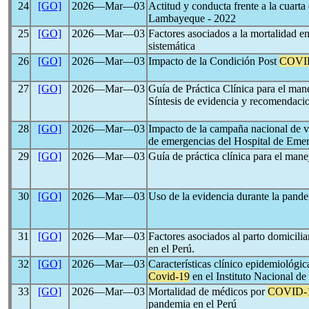
24
[GO]
2026―Mar―03
Actitud y conducta frente a la cuart
Lambayeque - 2022
25
[GO]
2026―Mar―03
Factores asociados a la mortalidad e
sistemática
26
[GO]
2026―Mar―03
Impacto de la Condición Post
COVI
27
[GO]
2026―Mar―03
Guía de Práctica Clínica para el ma
Síntesis de evidencia y recomendaci
28
[GO]
2026―Mar―03
Impacto de la campaña nacional de v
de emergencias del Hospital de Emer
29
[GO]
2026―Mar―03
Guía de práctica clínica para el man
30
[GO]
2026―Mar―03
Uso de la evidencia durante la pand
31
[GO]
2026―Mar―03
Factores asociados al parto domicili
en el Perú.
32
[GO]
2026―Mar―03
Características clínico epidemiológi
Covid-19
en el Instituto Nacional d
33
[GO]
2026―Mar―03
Mortalidad de médicos por
COVID-
pandemia en el Perú