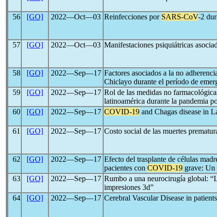
56
[GO]
2022―Oct―03
Reinfecciones por
SARS-CoV
-2 dur
57
[GO]
2022―Oct―03
Manifestaciones psiquiátricas asocia
58
[GO]
2022―Sep―17
Factores asociados a la no adherencia
Chiclayo durante el período de emerg
59
[GO]
2022―Sep―17
Rol de las medidas no farmacológicas 
latinoamérica durante la pandemia p
60
[GO]
2022―Sep―17
COVID-19
and Chagas disease in L
61
[GO]
2022―Sep―17
Costo social de las muertes prematu
62
[GO]
2022―Sep―17
Efecto del trasplante de células ma
pacientes con
COVID-19
grave: Un 
63
[GO]
2022―Sep―17
Rumbo a una neurocirugía global: “
impresiones 3d”
64
[GO]
2022―Sep―17
Cerebral Vascular Disease in patient