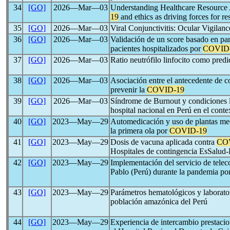
34
[GO]
2026―Mar―03
Understanding Healthcare Resource 
19
and ethics as driving forces for re
35
[GO]
2026―Mar―03
Viral Conjunctivitis: Ocular Vigilanc
36
[GO]
2026―Mar―03
Validación de un score basado en pa
pacientes hospitalizados por
COVID
37
[GO]
2026―Mar―03
Ratio neutrófilo linfocito como pred
38
[GO]
2026―Mar―03
Asociación entre el antecedente de c
prevenir la
COVID-19
39
[GO]
2026―Mar―03
Síndrome de Burnout y condiciones la
hospital nacional en Perú en el conte
40
[GO]
2023―May―29
Automedicación y uso de plantas med
la primera ola por
COVID-19
41
[GO]
2023―May―29
Dosis de vacuna aplicada contra
CO
Hospitales de contingencia EsSalud
42
[GO]
2023―May―29
Implementación del servicio de telec
Pablo (Perú) durante la pandemia po
43
[GO]
2023―May―29
Parámetros hematológicos y laborato
población amazónica del Perú
44
[GO]
2023―May―29
Experiencia de intercambio prestacio