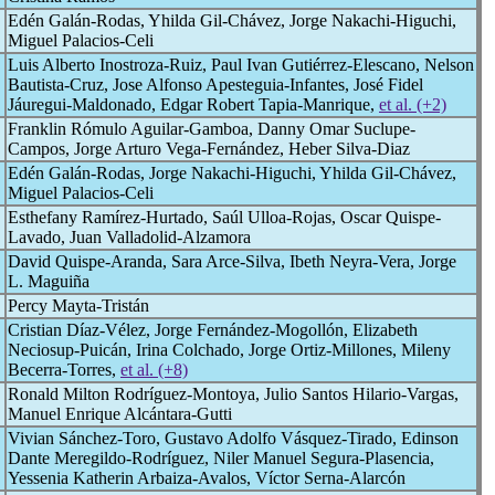
Edén Galán-Rodas, Yhilda Gil-Chávez, Jorge Nakachi-Higuchi,
Miguel Palacios-Celi
Luis Alberto Inostroza-Ruiz, Paul Ivan Gutiérrez-Elescano, Nelson
Bautista-Cruz, Jose Alfonso Apesteguia-Infantes, José Fidel
Jáuregui-Maldonado, Edgar Robert Tapia-Manrique,
et al. (+2)
Franklin Rómulo Aguilar-Gamboa, Danny Omar Suclupe-
Campos, Jorge Arturo Vega-Fernández, Heber Silva-Diaz
Edén Galán-Rodas, Jorge Nakachi-Higuchi, Yhilda Gil-Chávez,
Miguel Palacios-Celi
Esthefany Ramírez-Hurtado, Saúl Ulloa-Rojas, Oscar Quispe-
Lavado, Juan Valladolid-Alzamora
David Quispe-Aranda, Sara Arce-Silva, Ibeth Neyra-Vera, Jorge
L. Maguiña
Percy Mayta-Tristán
Cristian Díaz-Vélez, Jorge Fernández-Mogollón, Elizabeth
Neciosup-Puicán, Irina Colchado, Jorge Ortiz-Millones, Mileny
Becerra-Torres,
et al. (+8)
Ronald Milton Rodríguez-Montoya, Julio Santos Hilario-Vargas,
Manuel Enrique Alcántara-Gutti
Vivian Sánchez-Toro, Gustavo Adolfo Vásquez-Tirado, Edinson
Dante Meregildo-Rodríguez, Niler Manuel Segura-Plasencia,
Yessenia Katherin Arbaiza-Avalos, Víctor Serna-Alarcón