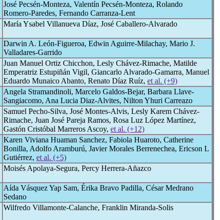
José Pecsén-Monteza, Valentín Pecsén-Monteza, Rolando
Romero-Paredes, Fernando Carranza-Lent
María Ysabel Villanueva Díaz, José Caballero-Alvarado
Darwin A. León-Figueroa, Edwin Aguirre-Milachay, Mario J.
Valladares-Garrido
Juan Manuel Ortiz Chicchon, Lesly Chávez-Rimache, Matilde
Emperatriz Estupiñán Vigil, Giancarlo Alvarado-Gamarra, Manuel
Eduardo Munaico Abanto, Renato Díaz Ruíz,
et al. (+9)
Angela Stramandinoli, Marcelo Galdos-Bejar, Barbara Llave-
Sangiacomo, Ana Lucia Diaz-Alvites, Nilton Yhuri Carreazo
Samuel Pecho-Silva, José Montes-Alvis, Lesly Karem Chávez-
Rimache, Juan José Pareja Ramos, Rosa Luz López Martínez,
Gastón Cristóbal Marreros Ascoy,
et al. (+12)
Karen Viviana Huaman Sanchez, Fabiola Huaroto, Catherine
Bonilla, Adolfo Aramburú, Javier Morales Berrenechea, Ericson L
Gutiérrez,
et al. (+5)
Moisés Apolaya-Segura, Percy Herrera-Añazco
Aída Vásquez Yap Sam, Érika Bravo Padilla, César Medrano
Sedano
Wilfredo Villamonte-Calanche, Franklin Miranda-Solis