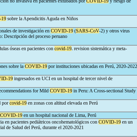
lación no invasiva en pacientes extubados por
COVID-19
y riesgo de
-19
sobre la Apendicitis Aguda en Niños
ionales de investigación en
COVID-19
(
SARS-CoV
-2) y otros virus
o: Descripción del proceso peruano
dulas óseas en pacientes con
covid-19
. revision sistemática y meta-
ones sobre la
COVID-19
por instituciones ubicadas en Perú, 2020-202
ID-19
ingresados en UCI en un hospital de tercer nivel de
Recommendations for Mild
COVID-19
in Peru: A Cross-sectional Study
d por
covid-19
en zonas con altitud elevada en Perú
COVID-19
en un hospital nacional de Lima, Perú
ncia en pacientes pediátricos oncohematológicos con
COVID-19
en un
cial de Salud del Perú, durante el 2020-2021