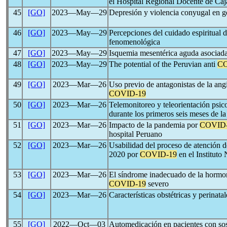
el Hospital Regional Docente de Ca
45
[GO]
2023―May―29
Depresión y violencia conyugal en g
46
[GO]
2023―May―29
Percepciones del cuidado espiritual 
fenomenológica
47
[GO]
2023―May―29
Isquemia mesentérica aguda asociad
48
[GO]
2023―May―29
The potential of the Peruvian anti
CO
49
[GO]
2023―Mar―26
Uso previo de antagonistas de la angi
COVID-19
50
[GO]
2023―Mar―26
Telemonitoreo y teleorientación psic
durante los primeros seis meses de 
51
[GO]
2023―Mar―26
Impacto de la pandemia por
COVID
hospital Peruano
52
[GO]
2023―Mar―26
Usabilidad del proceso de atención d
2020 por
COVID-19
en el Instituto
53
[GO]
2023―Mar―26
El síndrome inadecuado de la hormon
COVID-19
severo
54
[GO]
2023―Mar―26
Características obstétricas y perinata
55
[GO]
2022―Oct―03
Automedicación en pacientes con s