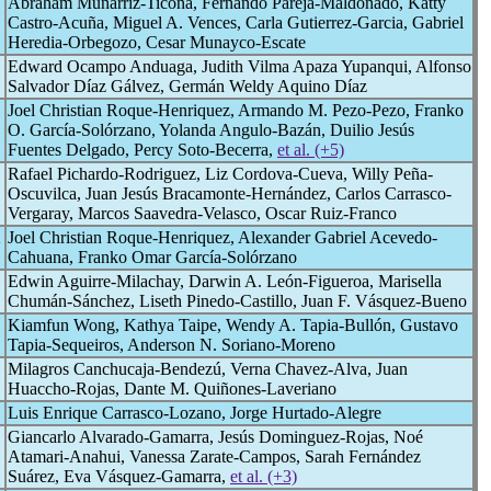
Abraham Munarriz-Ticona, Fernando Pareja-Maldonado, Katty
Castro-Acuña, Miguel A. Vences, Carla Gutierrez-Garcia, Gabriel
Heredia-Orbegozo, Cesar Munayco-Escate
Edward Ocampo Anduaga, Judith Vilma Apaza Yupanqui, Alfonso
Salvador Díaz Gálvez, Germán Weldy Aquino Díaz
Joel Christian Roque-Henriquez, Armando M. Pezo-Pezo, Franko
O. García-Solórzano, Yolanda Angulo-Bazán, Duilio Jesús
Fuentes Delgado, Percy Soto-Becerra,
et al. (+5)
Rafael Pichardo-Rodriguez, Liz Cordova-Cueva, Willy Peña-
Oscuvilca, Juan Jesús Bracamonte-Hernández, Carlos Carrasco-
Vergaray, Marcos Saavedra-Velasco, Oscar Ruiz-Franco
2
Joel Christian Roque-Henriquez, Alexander Gabriel Acevedo-
Cahuana, Franko Omar García-Solórzano
Edwin Aguirre-Milachay, Darwin A. León-Figueroa, Marisella
Chumán-Sánchez, Liseth Pinedo-Castillo, Juan F. Vásquez-Bueno
Kiamfun Wong, Kathya Taipe, Wendy A. Tapia-Bullón, Gustavo
Tapia-Sequeiros, Anderson N. Soriano-Moreno
Milagros Canchucaja-Bendezú, Verna Chavez-Alva, Juan
Huaccho-Rojas, Dante M. Quiñones-Laveriano
Luis Enrique Carrasco-Lozano, Jorge Hurtado-Alegre
Giancarlo Alvarado-Gamarra, Jesús Dominguez-Rojas, Noé
Atamari-Anahui, Vanessa Zarate-Campos, Sarah Fernández
Suárez, Eva Vásquez-Gamarra,
et al. (+3)