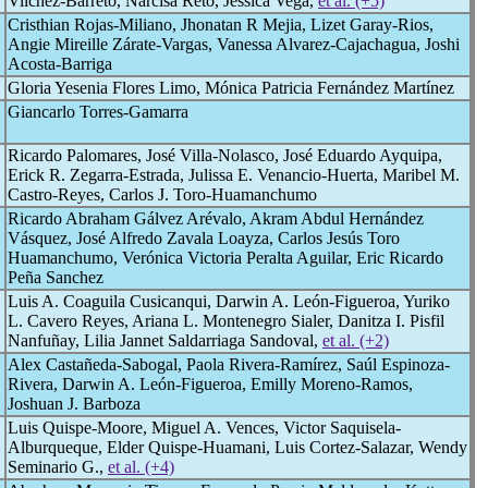
Vilchez-Barreto, Narcisa Reto, Jessica Vega,
et al. (+5)
Cristhian Rojas-Miliano, Jhonatan R Mejia, Lizet Garay-Rios,
Angie Mireille Zárate-Vargas, Vanessa Alvarez-Cajachagua, Joshi
Acosta-Barriga
Gloria Yesenia Flores Limo, Mónica Patricia Fernández Martínez
Giancarlo Torres-Gamarra
Ricardo Palomares, José Villa-Nolasco, José Eduardo Ayquipa,
Erick R. Zegarra-Estrada, Julissa E. Venancio-Huerta, Maribel M.
Castro-Reyes, Carlos J. Toro-Huamanchumo
Ricardo Abraham Gálvez Arévalo, Akram Abdul Hernández
Vásquez, José Alfredo Zavala Loayza, Carlos Jesús Toro
Huamanchumo, Verónica Victoria Peralta Aguilar, Eric Ricardo
Peña Sanchez
Luis A. Coaguila Cusicanqui, Darwin A. León-Figueroa, Yuriko
L. Cavero Reyes, Ariana L. Montenegro Sialer, Danitza I. Pisfil
Nanfuñay, Lilia Jannet Saldarriaga Sandoval,
et al. (+2)
Alex Castañeda-Sabogal, Paola Rivera-Ramírez, Saúl Espinoza-
Rivera, Darwin A. León-Figueroa, Emilly Moreno-Ramos,
Joshuan J. Barboza
Luis Quispe-Moore, Miguel A. Vences, Victor Saquisela-
Alburqueque, Elder Quispe-Huamani, Luis Cortez-Salazar, Wendy
Seminario G.,
et al. (+4)