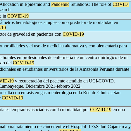
Allocation in Epidemic and
Pandemic
Situations: The role of
COVID-
search
e in
COVID-19
rámetros hematológicos simples como predictor de mortalidad en
-19
ictor de gravedad en pacientes con
COVID-19
omorbilidades y el uso de medicina alternativa y complementaria para
borales en profesionales de enfermería de un centro quirúrgico de un
xto del
COVID-19
icinales en estudiantes universitarios de la Amazonía Peruana durante
VID-19
y recuperación del paciente atendido en UCI-COVID.
-Lambayeque. Diciembre 2021-febrero 2022.
onsulta con énfasis en gastroenterología en la Red de Clínicas San
r
COVID-19
riales tempranos asociados con la mortalidad por
COVID-19
en una
nal para tratamiento de cáncer entre el Hospital II EsSalud Cajamarca y