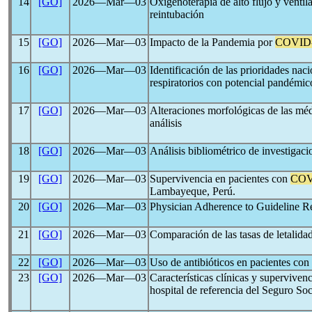
14
[GO]
2026―Mar―03
Oxigenoterapia de alto flujo y venti
reintubación
15
[GO]
2026―Mar―03
Impacto de la Pandemia por
COVID
16
[GO]
2026―Mar―03
Identificación de las prioridades nac
respiratorios con potencial pandémic
17
[GO]
2026―Mar―03
Alteraciones morfológicas de las mé
análisis
18
[GO]
2026―Mar―03
Análisis bibliométrico de investigaci
19
[GO]
2026―Mar―03
Supervivencia en pacientes con
COV
Lambayeque, Perú.
20
[GO]
2026―Mar―03
Physician Adherence to Guideline 
21
[GO]
2026―Mar―03
Comparación de las tasas de letalida
22
[GO]
2026―Mar―03
Uso de antibióticos en pacientes con
23
[GO]
2026―Mar―03
Características clínicas y supervive
hospital de referencia del Seguro So