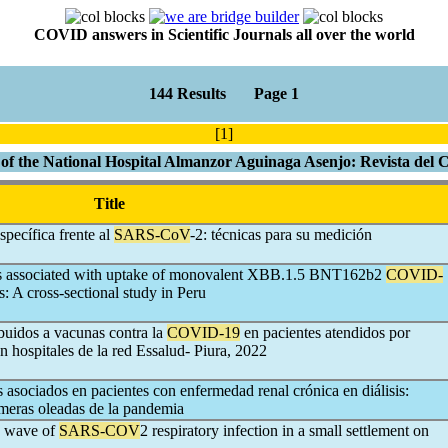
COVID answers in Scientific Journals all over the world
144 Results Page 1
[1]
 of the National Hospital Almanzor Aguinaga Asenjo: Revista d
Title
specífica frente al
SARS-CoV
-2: técnicas para su medición
ors associated with uptake of monovalent XBB.1.5 BNT162b2
COVID-
 A cross-sectional study in Peru
buidos a vacunas contra la
COVID-19
en pacientes atendidos por
 hospitales de la red Essalud- Piura, 2022
s asociados en pacientes con enfermedad renal crónica en diálisis:
rimeras oleadas de la pandemia
d wave of
SARS-COV
2 respiratory infection in a small settlement on