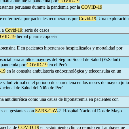
jamarca durante la pandemia por
COVID-19
.
estantes peruanas durante la pandemia por la
COVID-19
de enfermería por pacientes recuperados por
Covid-19
. Una exploración
a a
Covid-19
: serie de casos
VID-19
herbal pharmacopoeia
otensina II en pacientes hipertensos hospitalizados y mortalidad por
osocial para adultos mayores del Seguro Social de Salud (EsSalud)
la pandemia por
COVID-19
en el Perú.
-19
en la consulta ambulatoria endocrinológica y teleconsulta en un
e salud virtual en el período de cuarentena en los meses de mayo a julio
 Nacional de Salud del Niño de Perú
a antidiurética como una causa de hiponatremia en pacientes con
les en gestantes con
SARS-CoV
-2. Hospital Nacional Dos de Mayo
ospecha de
COVID-19
en seguimiento clínico remoto en Lambayeque