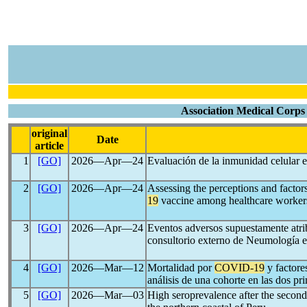
Association Medical Corps
original
Date
article
1
[GO]
2026―Apr―24
Evaluación de la inmunidad celular e
2
[GO]
2026―Apr―24
Assessing the perceptions and fact
19
vaccine among healthcare workers:
3
[GO]
2026―Apr―24
Eventos adversos supuestamente atri
consultorio externo de Neumología en
4
[GO]
2026―Mar―12
Mortalidad por
COVID-19
y factore
análisis de una cohorte en las dos p
5
[GO]
2026―Mar―03
High seroprevalence after the secon