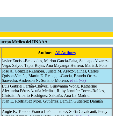
el Cuerpo Médico del HNAAA
Authors
All Authors
Javier Enciso-Benavides, Marlon Garcia-Paita, Santiago Alvarez-
Vega, Salyoc Tapia-Rojas, Ana Mayanga-Herrera, Maria J. Pons
Jose A. Gonzales-Zamora, Julieta M. Araoz-Salinas, Carlos
Quispe-Vicuña, Martín E. Reategui-Garcia, Brando Ortiz-
Saavedra, Anderson N. Soriano-Moreno,
et al. (+3)
Luis Gabriel Farfán-Chávez, Guiovanna Wong, Katherine
Alexandra Pérez-Acuña Medina, Ruby Jennifer Torres-Robles,
Christian Alberto Rodriguez-Saldaña, Ana La-Madrid
Juan E. Rodriguez Mori, Gutiérrez Damián Gutiérrez Damián
Angie K. Toledo, Franco León-Jimenez, Sofia Cavalcanti, Percy