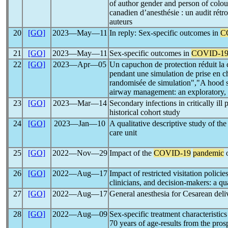
of author gender and person of colour
canadien d’anesthésie : un audit rétro
auteurs
20
[GO]
2023―May―11
In reply: Sex-specific outcomes in
C
21
[GO]
2023―May―11
Sex-specific outcomes in
COVID-1
22
[GO]
2023―Apr―05
Un capuchon de protection réduit la c
pendant une simulation de prise en c
randomisée de simulation","A hood s
airway management: an exploratory,
23
[GO]
2023―Mar―14
Secondary infections in critically ill
historical cohort study
24
[GO]
2023―Jan―10
A qualitative descriptive study of th
care unit
25
[GO]
2022―Nov―29
Impact of the
COVID-19
pandemic
o
26
[GO]
2022―Aug―17
Impact of restricted visitation polici
clinicians, and decision-makers: a qu
27
[GO]
2022―Aug―17
General anesthesia for Cesarean delive
28
[GO]
2022―Aug―09
Sex-specific treatment characteristics
70 years of age-results from the pr