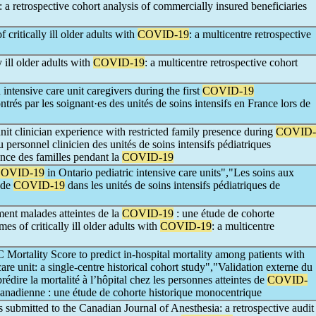
: a retrospective cohort analysis of commercially insured beneficiaries
ritically ill older adults with
COVID-19
: a multicentre retrospective
ill older adults with
COVID-19
: a multicentre retrospective cohort
intensive care unit caregivers during the first
COVID-19
rés par les soignant·es des unités de soins intensifs en France lors de
unit clinician experience with restricted family presence during
COVID-
personnel clinicien des unités de soins intensifs pédiatriques
sence des familles pendant la
COVID-19
OVID-19
in Ontario pediatric intensive care units","Les soins aux
 de
COVID-19
dans les unités de soins intensifs pédiatriques de
ent malades atteintes de la
COVID-19
: une étude de cohorte
es of critically ill older adults with
COVID-19
: a multicentre
 Mortality Score to predict in-hospital mortality among patients with
re unit: a single-centre historical cohort study","Validation externe du
dire la mortalité à l’hôpital chez les personnes atteintes de
COVID-
 canadienne : une étude de cohorte historique monocentrique
 submitted to the Canadian Journal of Anesthesia: a retrospective audit