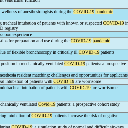
ht ventricular function
d wellness of anesthesiologists during the
COVID-19
pandemic
g tracheal intubation of patients with known or suspected
COVID-19
i
D registry
katoon experience
tips for preparation and use during the
COVID-19
pandemic
lue of flexible bronchoscopy in critically ill
COVID-19
patients
position in mechanically ventilated
COVID-19
patients: a prospective
sthesia resident matching: challenges and opportunities for applicants
eal intubation of patients with
COVID-19
are worrisome
 endotracheal intubation of patients with
COVID-19
are worrisome
chanically ventilated
Covid-19
patients: a prospective cohort study
ing intubation of
COVID-19
patients increase the risk of negative
 during
COVID-19
: a simulation study of normal and difficult airways