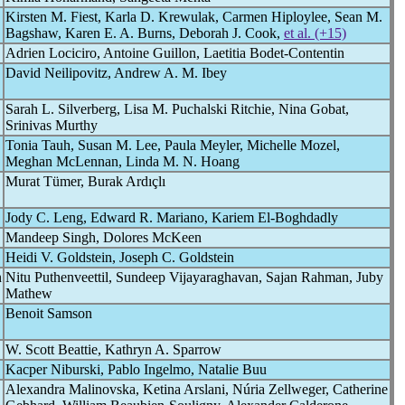
Kirsten M. Fiest, Karla D. Krewulak, Carmen Hiploylee, Sean M.
Bagshaw, Karen E. A. Burns, Deborah J. Cook,
et al. (+15)
Adrien Lociciro, Antoine Guillon, Laetitia Bodet-Contentin
David Neilipovitz, Andrew A. M. Ibey
Sarah L. Silverberg, Lisa M. Puchalski Ritchie, Nina Gobat,
Srinivas Murthy
Tonia Tauh, Susan M. Lee, Paula Meyler, Michelle Mozel,
Meghan McLennan, Linda M. N. Hoang
Murat Tümer, Burak Ardıçlı
Jody C. Leng, Edward R. Mariano, Kariem El-Boghdadly
Mandeep Singh, Dolores McKeen
Heidi V. Goldstein, Joseph C. Goldstein
n
Nitu Puthenveettil, Sundeep Vijayaraghavan, Sajan Rahman, Juby
Mathew
Benoit Samson
W. Scott Beattie, Kathryn A. Sparrow
Kacper Niburski, Pablo Ingelmo, Natalie Buu
Alexandra Malinovska, Ketina Arslani, Núria Zellweger, Catherine