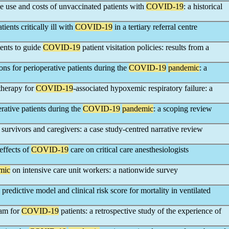
ce use and costs of unvaccinated patients with
COVID-19
: a historical
ients critically ill with
COVID-19
in a tertiary referral centre
ents to guide
COVID-19
patient visitation policies: results from a
s for perioperative patients during the
COVID-19
pandemic
: a
 therapy for
COVID-19
-associated hypoxemic respiratory failure: a
ative patients during the
COVID-19
pandemic
: a scoping review
survivors and caregivers: a case study-centred narrative review
effects of
COVID-19
care on critical care anesthesiologists
mic
on intensive care unit workers: a nationwide survey
edictive model and clinical risk score for mortality in ventilated
eam for
COVID-19
patients: a retrospective study of the experience of