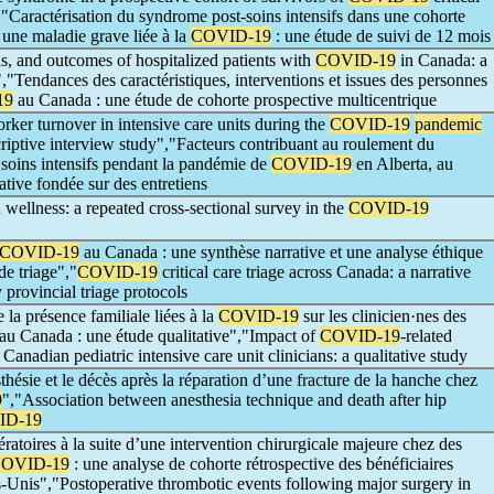
,"Caractérisation du syndrome post-soins intensifs dans une cohorte
 une maladie grave liée à la
COVID-19
: une étude de suivi de 12 mois
ons, and outcomes of hospitalized patients with
COVID-19
in Canada: a
,"Tendances des caractéristiques, interventions et issues des personnes
19
au Canada : une étude de cohorte prospective multicentrique
orker turnover in intensive care units during the
COVID-19
pandemic
criptive interview study","Facteurs contribuant au roulement du
e soins intensifs pendant la pandémie de
COVID-19
en Alberta, au
ative fondée sur des entretiens
d wellness: a repeated cross-sectional survey in the
COVID-19
COVID-19
au Canada : une synthèse narrative et une analyse éthique
de triage","
COVID-19
critical care triage across Canada: a narrative
y provincial triage protocols
e la présence familiale liées à la
COVID-19
sur les clinicien·nes des
s au Canada : une étude qualitative","Impact of
COVID-19
-related
 Canadian pediatric intensive care unit clinicians: a qualitative study
thésie et le décès après la réparation d’une fracture de la hanche chez
9
","Association between anesthesia technique and death after hip
ID-19
atoires à la suite d’une intervention chirurgicale majeure chez des
OVID-19
: une analyse de cohorte rétrospective des bénéficiaires
-Unis","Postoperative thrombotic events following major surgery in