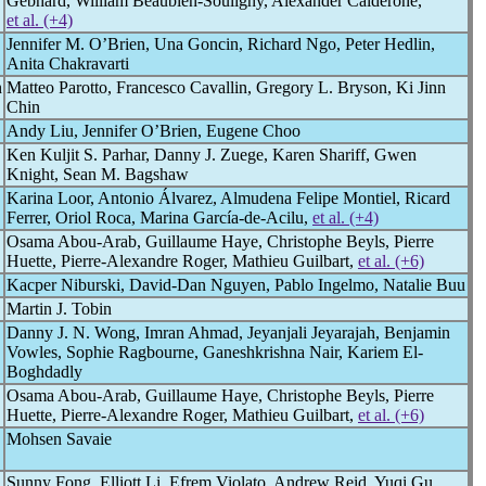
Gebhard, William Beaubien-Souligny, Alexander Calderone,
et al. (+4)
Jennifer M. O’Brien, Una Goncin, Richard Ngo, Peter Hedlin,
Anita Chakravarti
n
Matteo Parotto, Francesco Cavallin, Gregory L. Bryson, Ki Jinn
Chin
Andy Liu, Jennifer O’Brien, Eugene Choo
Ken Kuljit S. Parhar, Danny J. Zuege, Karen Shariff, Gwen
Knight, Sean M. Bagshaw
Karina Loor, Antonio Álvarez, Almudena Felipe Montiel, Ricard
Ferrer, Oriol Roca, Marina García-de-Acilu,
et al. (+4)
Osama Abou-Arab, Guillaume Haye, Christophe Beyls, Pierre
Huette, Pierre-Alexandre Roger, Mathieu Guilbart,
et al. (+6)
Kacper Niburski, David-Dan Nguyen, Pablo Ingelmo, Natalie Buu
Martin J. Tobin
Danny J. N. Wong, Imran Ahmad, Jeyanjali Jeyarajah, Benjamin
Vowles, Sophie Ragbourne, Ganeshkrishna Nair, Kariem El-
Boghdadly
Osama Abou-Arab, Guillaume Haye, Christophe Beyls, Pierre
Huette, Pierre-Alexandre Roger, Mathieu Guilbart,
et al. (+6)
Mohsen Savaie
Sunny Fong, Elliott Li, Efrem Violato, Andrew Reid, Yuqi Gu