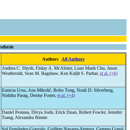
sthésie
Authors
All Authors
Andrea C. Shysh, Finlay A. McAlister, Luan Manh Chu, Jason
Weatherald, Sean M. Bagshaw, Ken Kuljit S. Parhar,
et al. (+6)
Eunicia Ursu, Ana Mikolić, Bobo Tong, Noah D. Silverberg,
Nishtha Parag, Denise Foster,
et al. (+4)
Daniel Pestana, Divya Joshi, Erick Duan, Robert Fowler, Jennifer
Tsang, Alexandra Binnie
Sol Fernández-Gonzalo, Guillem Navarra-Ventura, Gemma Gomà,