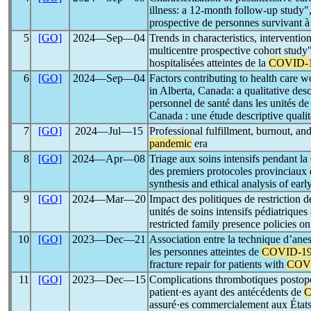
illness: a 12-month follow-up study"
prospective de personnes survivant à
5
[GO]
2024―Sep―04
Trends in characteristics, interventi
multicentre prospective cohort study"
hospitalisées atteintes de la
COVID-
6
[GO]
2024―Sep―04
Factors contributing to health care w
in Alberta, Canada: a qualitative des
personnel de santé dans les unités d
Canada : une étude descriptive qualit
7
[GO]
2024―Jul―15
Professional fulfillment, burnout, an
pandemic
era
8
[GO]
2024―Apr―08
Triage aux soins intensifs pendant la
des premiers protocoles provinciaux 
synthesis and ethical analysis of earl
9
[GO]
2024―Mar―20
Impact des politiques de restriction d
unités de soins intensifs pédiatrique
restricted family presence policies on
10
[GO]
2023―Dec―21
Association entre la technique d’anes
les personnes atteintes de
COVID-1
fracture repair for patients with
COV
11
[GO]
2023―Dec―15
Complications thrombotiques postopér
patient·es ayant des antécédents de
C
assuré·es commercialement aux États