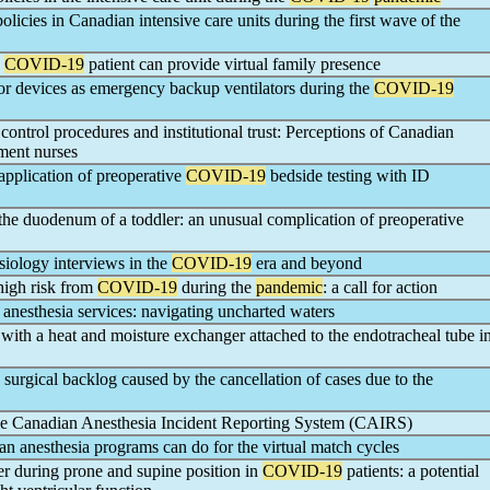
olicies in Canadian intensive care units during the first wave of the
a
COVID-19
patient can provide virtual family presence
or devices as emergency backup ventilators during the
COVID-19
control procedures and institutional trust: Perceptions of Canadian
ment nurses
application of preoperative
COVID-19
bedside testing with ID
the duodenum of a toddler: an unusual complication of preoperative
esiology interviews in the
COVID-19
era and beyond
high risk from
COVID-19
during the
pandemic
: a call for action
 anesthesia services: navigating uncharted waters
 with a heat and moisture exchanger attached to the endotracheal tube i
e surgical backlog caused by the cancellation of cases due to the
the Canadian Anesthesia Incident Reporting System (CAIRS)
 anesthesia programs can do for the virtual match cycles
r during prone and supine position in
COVID-19
patients: a potential