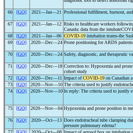
diagnostic tool to detect abnormal rig
66
[GO]
2021―Jan―21
Professional fulfillment, burnout, an
67
[GO]
2021―Jan―12
Risks to healthcare workers followin
Canada: data from the intubateCOVI
68
[GO]
2021―Jan―06
COVID-19
intubation teams-the Sas
69
[GO]
2020―Dec―24
Prone positioning for ARDS patients-
70
[GO]
2020―Dec―24
Safety, diagnostic, and therapeutic va
71
[GO]
2020―Dec―18
Correction to: Hypoxemia and prone 
cohort study
72
[GO]
2020―Dec―11
Impact of
COVID-19
on Canadian ane
73
[GO]
2020―Nov―10
The criteria used to justify endotrach
74
[GO]
2020―Nov―10
In reply: The criteria used to justify
75
[GO]
2020―Nov―04
Hypoxemia and prone position in me
76
[GO]
2020―Oct―13
Does endotracheal tube clamping dur
pressure pulmonary edema?
77
[GO]
2020―Oct―08
Impact of aerosol box on intubation