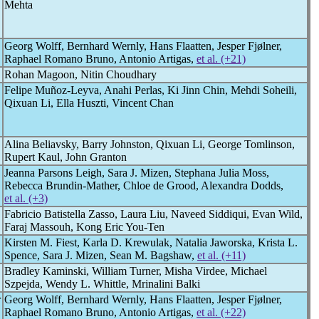
Mehta
Georg Wolff, Bernhard Wernly, Hans Flaatten, Jesper Fjølner,
Raphael Romano Bruno, Antonio Artigas,
et al. (+21)
Rohan Magoon, Nitin Choudhary
Felipe Muñoz-Leyva, Anahi Perlas, Ki Jinn Chin, Mehdi Soheili,
Qixuan Li, Ella Huszti, Vincent Chan
Alina Beliavsky, Barry Johnston, Qixuan Li, George Tomlinson,
Rupert Kaul, John Granton
Jeanna Parsons Leigh, Sara J. Mizen, Stephana Julia Moss,
Rebecca Brundin-Mather, Chloe de Grood, Alexandra Dodds,
et al. (+3)
Fabricio Batistella Zasso, Laura Liu, Naveed Siddiqui, Evan Wild,
Faraj Massouh, Kong Eric You-Ten
Kirsten M. Fiest, Karla D. Krewulak, Natalia Jaworska, Krista L.
Spence, Sara J. Mizen, Sean M. Bagshaw,
et al. (+11)
Bradley Kaminski, William Turner, Misha Virdee, Michael
Szpejda, Wendy L. Whittle, Mrinalini Balki
r
Georg Wolff, Bernhard Wernly, Hans Flaatten, Jesper Fjølner,
Raphael Romano Bruno, Antonio Artigas,
et al. (+22)