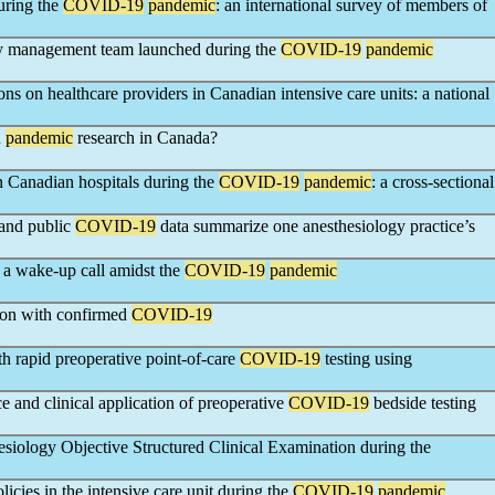
during the
COVID-19
pandemic
: an international survey of members of
ay management team launched during the
COVID-19
pandemic
tions on healthcare providers in Canadian intensive care units: a national
n
pandemic
research in Canada?
 Canadian hospitals during the
COVID-19
pandemic
: a cross-sectional
 and public
COVID-19
data summarize one anesthesiology practice’s
 a wake-up call amidst the
COVID-19
pandemic
ion with confirmed
COVID-19
ith rapid preoperative point-of-care
COVID-19
testing using
e and clinical application of preoperative
COVID-19
bedside testing
esiology Objective Structured Clinical Examination during the
licies in the intensive care unit during the
COVID-19
pandemic