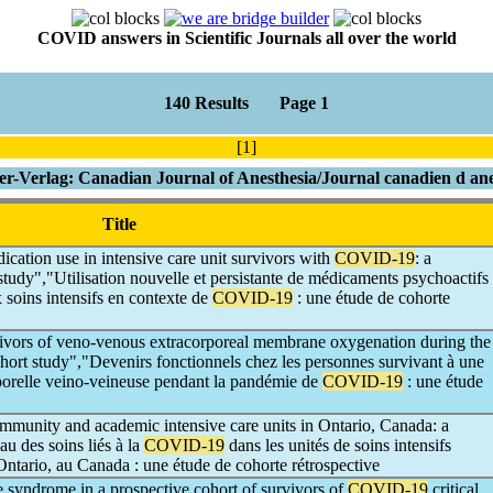
COVID answers in Scientific Journals all over the world
140 Results Page 1
[1]
er-Verlag: Canadian Journal of Anesthesia/Journal canadien d ane
Title
cation use in intensive care unit survivors with
COVID-19
: a
study","Utilisation nouvelle et persistante de médicaments psychoactifs
 soins intensifs en contexte de
COVID-19
: une étude de cohorte
ivors of veno-venous extracorporeal membrane oxygenation during the
cohort study","Devenirs fonctionnels chez les personnes survivant à une
orelle veino-veineuse pendant la pandémie de
COVID-19
: une étude
mmunity and academic intensive care units in Ontario, Canada: a
au des soins liés à la
COVID-19
dans les unités de soins intensifs
Ontario, au Canada : une étude de cohorte rétrospective
re syndrome in a prospective cohort of survivors of
COVID-19
critical