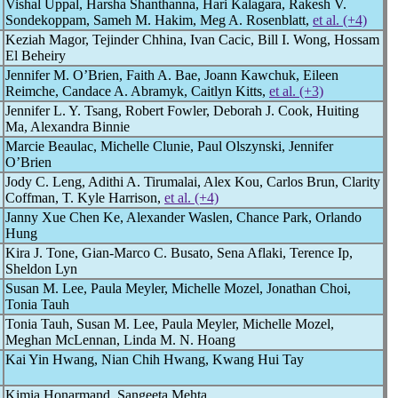
Vishal Uppal, Harsha Shanthanna, Hari Kalagara, Rakesh V.
Sondekoppam, Sameh M. Hakim, Meg A. Rosenblatt,
et al. (+4)
Keziah Magor, Tejinder Chhina, Ivan Cacic, Bill I. Wong, Hossam
El Beheiry
Jennifer M. O’Brien, Faith A. Bae, Joann Kawchuk, Eileen
Reimche, Candace A. Abramyk, Caitlyn Kitts,
et al. (+3)
Jennifer L. Y. Tsang, Robert Fowler, Deborah J. Cook, Huiting
Ma, Alexandra Binnie
Marcie Beaulac, Michelle Clunie, Paul Olszynski, Jennifer
O’Brien
Jody C. Leng, Adithi A. Tirumalai, Alex Kou, Carlos Brun, Clarity
Coffman, T. Kyle Harrison,
et al. (+4)
Janny Xue Chen Ke, Alexander Waslen, Chance Park, Orlando
Hung
Kira J. Tone, Gian-Marco C. Busato, Sena Aflaki, Terence Ip,
Sheldon Lyn
Susan M. Lee, Paula Meyler, Michelle Mozel, Jonathan Choi,
Tonia Tauh
Tonia Tauh, Susan M. Lee, Paula Meyler, Michelle Mozel,
Meghan McLennan, Linda M. N. Hoang
Kai Yin Hwang, Nian Chih Hwang, Kwang Hui Tay
Kimia Honarmand, Sangeeta Mehta