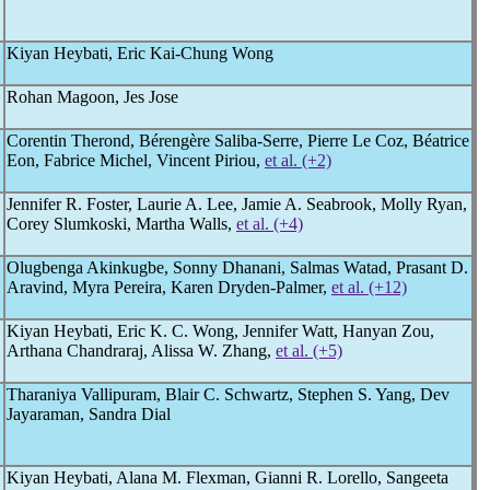
Kiyan Heybati, Eric Kai-Chung Wong
Rohan Magoon, Jes Jose
Corentin Therond, Bérengère Saliba-Serre, Pierre Le Coz, Béatrice
Eon, Fabrice Michel, Vincent Piriou,
et al. (+2)
Jennifer R. Foster, Laurie A. Lee, Jamie A. Seabrook, Molly Ryan,
Corey Slumkoski, Martha Walls,
et al. (+4)
Olugbenga Akinkugbe, Sonny Dhanani, Salmas Watad, Prasant D.
Aravind, Myra Pereira, Karen Dryden-Palmer,
et al. (+12)
Kiyan Heybati, Eric K. C. Wong, Jennifer Watt, Hanyan Zou,
Arthana Chandraraj, Alissa W. Zhang,
et al. (+5)
Tharaniya Vallipuram, Blair C. Schwartz, Stephen S. Yang, Dev
Jayaraman, Sandra Dial
Kiyan Heybati, Alana M. Flexman, Gianni R. Lorello, Sangeeta