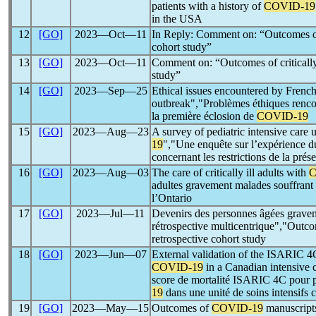
patients with a history of
COVID-19
in the USA
12
[GO]
2023―Oct―11
In Reply: Comment on: “Outcomes of c
cohort study”
13
[GO]
2023―Oct―11
Comment on: “Outcomes of critically 
study”
14
[GO]
2023―Sep―25
Ethical issues encountered by French 
outbreak","Problèmes éthiques rencont
la première éclosion de
COVID-19
15
[GO]
2023―Aug―23
A survey of pediatric intensive care 
19
","Une enquête sur l’expérience du 
concernant les restrictions de la pré
16
[GO]
2023―Aug―03
The care of critically ill adults with
C
adultes gravement malades souffrant
l’Ontario
17
[GO]
2023―Jul―11
Devenirs des personnes âgées gravem
rétrospective multicentrique","Outcom
retrospective cohort study
18
[GO]
2023―Jun―07
External validation of the ISARIC 4C
COVID-19
in a Canadian intensive ca
score de mortalité ISARIC 4C pour pré
19
dans une unité de soins intensifs
19
[GO]
2023―May―15
Outcomes of
COVID-19
manuscripts