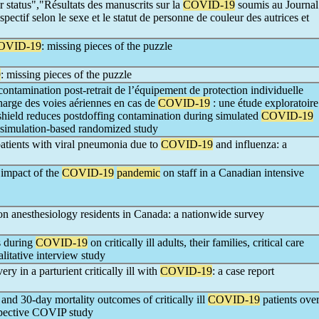
 status","Résultats des manuscrits sur la
COVID-19
soumis au Journal
spectif selon le sexe et le statut de personne de couleur des autrices et
OVID-19
: missing pieces of the puzzle
9
: missing pieces of the puzzle
ontamination post-retrait de l’équipement de protection individuelle
harge des voies aériennes en cas de
COVID-19
: une étude exploratoire
hield reduces postdoffing contamination during simulated
COVID-19
 simulation-based randomized study
 patients with viral pneumonia due to
COVID-19
and influenza: a
e impact of the
COVID-19
pandemic
on staff in a Canadian intensive
n anesthesiology residents in Canada: a nationwide survey
es during
COVID-19
on critically ill adults, their families, critical care
alitative interview study
ry in a parturient critically ill with
COVID-19
: a case report
 and 30-day mortality outcomes of critically ill
COVID-19
patients ove
ospective COVIP study