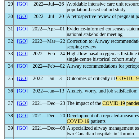
29
[GO]
2022―Jul―26
Avoidable intensive care unit resour
population-based cohort study
30
[GO]
2022―Jul―20
A retrospective review of pregnant pat
31
[GO]
2022―Apr―01
Evidence-informed consensus statem
national stakeholder meeting
32
[GO]
2022―Mar―22
Correction to: Airway recommendation
scoping review
33
[GO]
2022―Feb―24
High-flow nasal oxygen as first-line
single-centre historical cohort study
34
[GO]
2022―Feb―02
Airway recommendations for perioper
35
[GO]
2022―Jan―31
Outcomes of critically ill
COVID-19
36
[GO]
2022―Jan―13
Anxiety, worry, and job satisfaction: 
37
[GO]
2021―Dec―23
The impact of the
COVID-19
pande
38
[GO]
2021―Dec―20
Development of a repeated-measures pr
COVID-19
patients
39
[GO]
2021―Dec―08
A specialized airway management t
two Canadian hospitals in Toronto