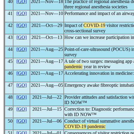
40
[GO]
2021―Nov―18
The practice of regional anesthesia 
three regional anesthesia societies
41
[GO]
2021―Nov―10
Performance and impact of an airw
42
[GO]
2021―Oct―29
Impact of
COVID-19
visitor restric
cross-sectional survey
43
[GO]
2021―Oct―13
How can we increase participation i
44
[GO]
2021―Aug―25
Point-of-care-ultrasound (POCUS) in
survey
45
[GO]
2021―Aug―17
A tale of two surges: messaging app
pandemic
year in review
46
[GO]
2021―Aug―17
Accelerating innovation in medicine:
47
[GO]
2021―Aug―05
Emergency awake fibreoptic intubat
48
[GO]
2021―Jul―22
Provider attitudes and satisfaction w
ID NOW™
49
[GO]
2021―Jul―15
Correction to: Diagnostic performanc
with ID NOW™
50
[GO]
2021―Jul―06
Conduct of virtual summative anesth
COVID-19
pandemic
51
[GO]
2021―Jul―01
Consequences of visitor restriction po