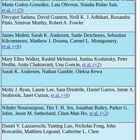
Marta Godoy-González, Laia Oliveras, Natalia Ridao Sais,
et al. (+15)
Divyajot Sadana, David Granton, Neill K. J. Adhikari, Ruxandra
Pinto, Srinivas Murthy, Robert A. Fowler
James Mellett, Sarah K. Andersen, Sadie Deschenes, Sebastian
Kilcommons, Matthew J. Douma, Carmel L. Montgomery,
et al. (+6)
Mary Ellen Walker, Rashid Mehmood, Justina Koshinsky, Peter
Hedlin, Anita Chakravarti, Una Goncin,
et al. (+2)
Sarah K. Andersen, Nathan Gamble, Oleksa Rewa
Molly J. Ryan, Laurie Lee, Sara Drisdelle, Daniel Garros, Jamie A.
Seabrook, Janet Curran,
et al. (+6)
Nilufer Nourouzpour, Tim T. H. Jen, Jonathan Bailey, Parker G.
Jobin, Jason M. Sutherland, Chun-Man Ho,
et al. (+2)
Daniel V. Lazzareschi, Yanting Luo, Nicholas Fong, John
Boscardin, Matthieu Legrand, Catherine L. Chen