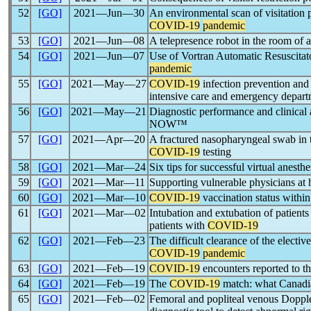
52
[GO]
2021―Jun―30
An environmental scan of visitation p
COVID-19
pandemic
53
[GO]
2021―Jun―08
A telepresence robot in the room of 
54
[GO]
2021―Jun―07
Use of Vortran Automatic Resuscitat
pandemic
55
[GO]
2021―May―27
COVID-19
infection prevention and 
intensive care and emergency depart
56
[GO]
2021―May―21
Diagnostic performance and clinical 
NOW™
57
[GO]
2021―Apr―20
A fractured nasopharyngeal swab in 
COVID-19
testing
58
[GO]
2021―Mar―24
Six tips for successful virtual anesth
59
[GO]
2021―Mar―11
Supporting vulnerable physicians at 
60
[GO]
2021―Mar―10
COVID-19
vaccination status within
61
[GO]
2021―Mar―02
Intubation and extubation of patients
patients with
COVID-19
62
[GO]
2021―Feb―23
The difficult clearance of the electiv
COVID-19
pandemic
63
[GO]
2021―Feb―19
COVID-19
encounters reported to 
64
[GO]
2021―Feb―19
The
COVID-19
match: what Canadian
65
[GO]
2021―Feb―02
Femoral and popliteal venous Dopple