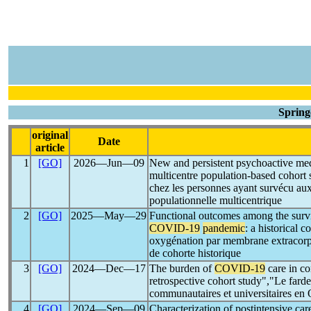
Spring
original
Date
article
1
[GO]
2026―Jun―09
New and persistent psychoactive medi
multicentre population-based cohort 
chez les personnes ayant survécu aux
populationnelle multicentrique
2
[GO]
2025―May―29
Functional outcomes among the surv
COVID-19
pandemic
: a historical 
oxygénation par membrane extracorp
de cohorte historique
3
[GO]
2024―Dec―17
The burden of
COVID-19
care in co
retrospective cohort study","Le farde
communautaires et universitaires en 
4
[GO]
2024―Sep―09
Characterization of postintensive ca