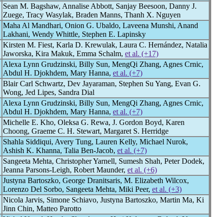
Sean M. Bagshaw, Annalise Abbott, Sanjay Beesoon, Danny J.
Zuege, Tracy Wasylak, Braden Manns, Thanh X. Nguyen
Maha Al Mandhari, Onion G. Ubaldo, Laveena Munshi, Anand
Lakhani, Wendy Whittle, Stephen E. Lapinsky
Kirsten M. Fiest, Karla D. Krewulak, Laura C. Hernández, Natalia
Jaworska, Kira Makuk, Emma Schalm,
et al. (+17)
Alexa Lynn Grudzinski, Billy Sun, MengQi Zhang, Agnes Crnic,
Abdul H. Djokhdem, Mary Hanna,
et al. (+7)
Blair Carl Schwartz, Dev Jayaraman, Stephen Su Yang, Evan G.
Wong, Jed Lipes, Sandra Dial
Alexa Lynn Grudzinski, Billy Sun, MengQi Zhang, Agnes Crnic,
Abdul H. Djokhdem, Mary Hanna,
et al. (+7)
Michelle E. Kho, Oleksa G. Rewa, J. Gordon Boyd, Karen
Choong, Graeme C. H. Stewart, Margaret S. Herridge
Shahla Siddiqui, Avery Tung, Lauren Kelly, Michael Nurok,
Ashish K. Khanna, Talia Ben-Jacob,
et al. (+7)
Sangeeta Mehta, Christopher Yarnell, Sumesh Shah, Peter Dodek,
Jeanna Parsons-Leigh, Robert Maunder,
et al. (+6)
Justyna Bartoszko, George Dranitsaris, M. Elizabeth Wilcox,
Lorenzo Del Sorbo, Sangeeta Mehta, Miki Peer,
et al. (+3)
Nicola Jarvis, Simone Schiavo, Justyna Bartoszko, Martin Ma, Ki
Jinn Chin, Matteo Parotto