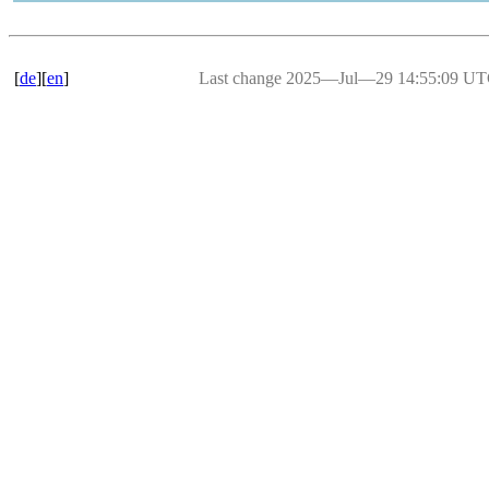
[
de
][
en
]
Last change 2025―Jul―29 14:55:09 U