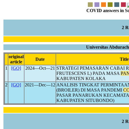
COVID answers in Scie
2 
Universitas Abdurac
original
Date
Title
article
1
[GO]
2024―Oct―21
STRATEGI PEMASARAN CABAI R
FRUTESCENS L) PADA MASA
PA
KABUPATEN KOLAKA
2
[GO]
2021―Dec―12
ANALISIS TINGKAT PERMINTAA
(BROILER) DI MASA PANDEMI
CO
PASAR PANARUKAN KECAMAT
KABUPATEN SITUBONDO)
2 