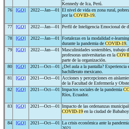
Kennedy de Ica, Perú.
76
[GO]
2022―Jan―01
El nivel de vida en zona rural, pobre
por la
COVID-19
.
77
[GO]
2022―Jan―01
Perfil de Inteligencia Emocional de
78
[GO]
2022―Jan―01
Fortalezas en la modalidad e-learnin
durante la pandemia de
COVID-19
.
79
[GO]
2022―Jan―01
Masculinidades sostenibles, trabajo
profesoras universitarias en la
COVI
parte de la organización.
80
[GO]
2021―Oct―01
¿Del aula a la pantalla? Experiencia
bachillerato mexicano.
81
[GO]
2021―Oct―01
Acciones y percepciones en aislami
de la Facultad de Enfermería y Obst
82
[GO]
2021―Oct―01
Impactos sociales de la pandemia
CO
Ríos, Ecuador.
83
[GO]
2021―Oct―01
Impacto de las ordenanzas municipale
COVID-19
en la ciudad de Babahoy
84
[GO]
2021―Oct―01
La crisis económica ante la pandemi
2021.