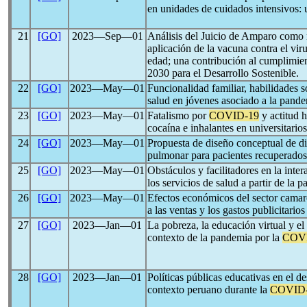
en unidades de cuidados intensivos: 
21
[GO]
2023―Sep―01
Análisis del Juicio de Amparo como 
aplicación de la vacuna contra el vir
edad; una contribución al cumplimien
2030 para el Desarrollo Sostenible.
22
[GO]
2023―May―01
Funcionalidad familiar, habilidades 
salud en jóvenes asociado a la pand
23
[GO]
2023―May―01
Fatalismo por
COVID-19
y actitud h
cocaína e inhalantes en universitario
24
[GO]
2023―May―01
Propuesta de diseño conceptual de di
pulmonar para pacientes recuperado
25
[GO]
2023―May―01
Obstáculos y facilitadores en la inte
los servicios de salud a partir de la
26
[GO]
2023―May―01
Efectos económicos del sector camar
a las ventas y los gastos publicitari
27
[GO]
2023―Jan―01
La pobreza, la educación virtual y e
contexto de la pandemia por la
COV
28
[GO]
2023―Jan―01
Políticas públicas educativas en el 
contexto peruano durante la
COVID