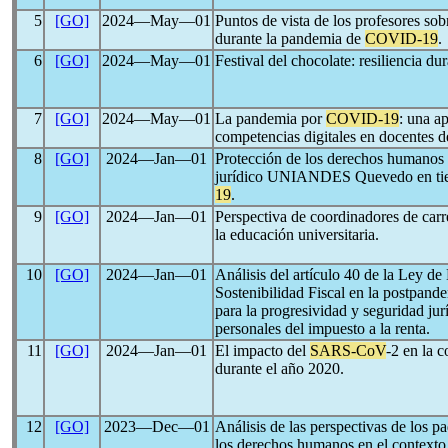
5
[GO]
2024―May―01
Puntos de vista de los profesores sob
durante la pandemia de
COVID-19
.
6
[GO]
2024―May―01
Festival del chocolate: resiliencia dur
7
[GO]
2024―May―01
La pandemia por
COVID-19
: una ap
competencias digitales en docentes d
8
[GO]
2024―Jan―01
Protección de los derechos humanos d
jurídico UNIANDES Quevedo en tie
19
.
9
[GO]
2024―Jan―01
Perspectiva de coordinadores de car
la educación universitaria.
10
[GO]
2024―Jan―01
Análisis del artículo 40 de la Ley d
Sostenibilidad Fiscal en la postpand
para la progresividad y seguridad jur
personales del impuesto a la renta.
11
[GO]
2024―Jan―01
El impacto del
SARS-CoV
-2 en la 
durante el año 2020.
12
[GO]
2023―Dec―01
Análisis de las perspectivas de los p
los derechos humanos en el context