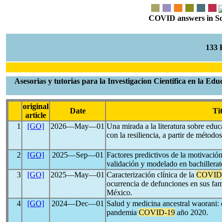
COVID answers in Scie
133
Asesorias y tutorias para la Investigacion Cientifica en la E
original
Date
Tit
article
1
[GO]
2026―May―01
Una mirada a la literatura sobre edu
con la resiliencia, a partir de método
2
[GO]
2025―Sep―01
Factores predictivos de la motivació
validación y modelado en bachillera
3
[GO]
2025―May―01
Caracterización clínica de la
COVID
ocurrencia de defunciones en sus fam
México.
4
[GO]
2024―Dec―01
Salud y medicina ancestral waorani: 
pandemia
COVID-19
año 2020.