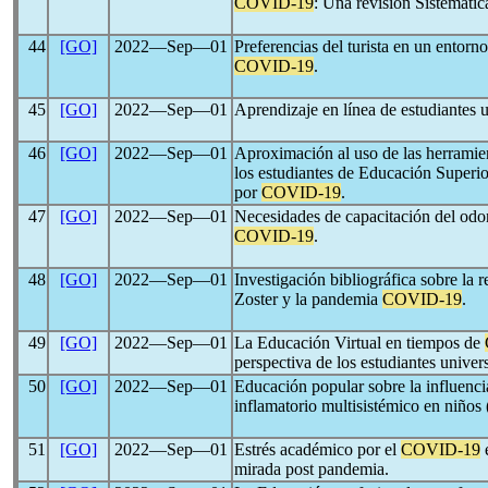
COVID-19
: Una revisión Sistemátic
44
[GO]
2022―Sep―01
Preferencias del turista en un entorn
COVID-19
.
45
[GO]
2022―Sep―01
Aprendizaje en línea de estudiantes u
46
[GO]
2022―Sep―01
Aproximación al uso de las herramien
los estudiantes de Educación Superior
por
COVID-19
.
47
[GO]
2022―Sep―01
Necesidades de capacitación del odon
COVID-19
.
48
[GO]
2022―Sep―01
Investigación bibliográfica sobre la 
Zoster y la pandemia
COVID-19
.
49
[GO]
2022―Sep―01
La Educación Virtual en tiempos de
perspectiva de los estudiantes univers
50
[GO]
2022―Sep―01
Educación popular sobre la influenci
inflamatorio multisistémico en niños
51
[GO]
2022―Sep―01
Estrés académico por el
COVID-19
e
mirada post pandemia.