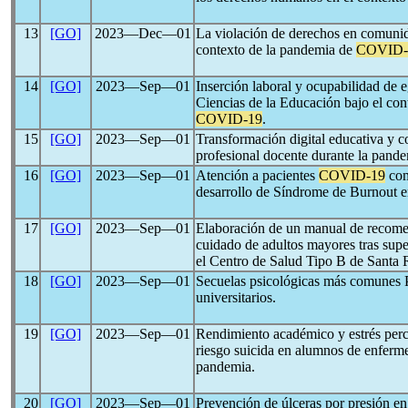
13
[GO]
2023―Dec―01
La violación de derechos en comunida
contexto de la pandemia de
COVID-
14
[GO]
2023―Sep―01
Inserción laboral y ocupabilidad de e
Ciencias de la Educación bajo el con
COVID-19
.
15
[GO]
2023―Sep―01
Transformación digital educativa y c
profesional docente durante la pand
16
[GO]
2023―Sep―01
Atención a pacientes
COVID-19
com
desarrollo de Síndrome de Burnout e
17
[GO]
2023―Sep―01
Elaboración de un manual de recome
cuidado de adultos mayores tras supe
el Centro de Salud Tipo B de Santa 
18
[GO]
2023―Sep―01
Secuelas psicológicas más comunes 
universitarios.
19
[GO]
2023―Sep―01
Rendimiento académico y estrés perc
riesgo suicida en alumnos de enferm
pandemia.
20
[GO]
2023―Sep―01
Prevención de úlceras por presión en