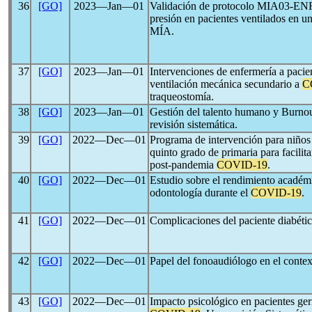
36
[GO]
2023―Jan―01
Validación de protocolo MIA03-ENF
presión en pacientes ventilados en un
MÍA.
37
[GO]
2023―Jan―01
Intervenciones de enfermería a pacie
ventilación mecánica secundario a
C
traqueostomía.
38
[GO]
2023―Jan―01
Gestión del talento humano y Burno
revisión sistemática.
39
[GO]
2022―Dec―01
Programa de intervención para niños c
quinto grado de primaria para facilita
post-pandemia
COVID-19
.
40
[GO]
2022―Dec―01
Estudio sobre el rendimiento académi
odontología durante el
COVID-19
.
41
[GO]
2022―Dec―01
Complicaciones del paciente diabéti
42
[GO]
2022―Dec―01
Papel del fonoaudiólogo en el conte
43
[GO]
2022―Dec―01
Impacto psicológico en pacientes ger