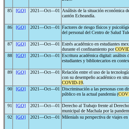
85
[GO]
2021―Oct―01
Análisis de la situación económica de
cantón Echeandía.
86
[GO]
2021―Oct―01
Factores de riesgo físicos y psicoló
del personal del Centro de Salud Tul
87
[GO]
2021―Oct―01
Estrés académico en estudiantes mex
durante el confinamiento por
COVID
88
[GO]
2021―Oct―01
Escritura académica digital: análisis 
estudiantes y bibliotecarios en conte
89
[GO]
2021―Oct―01
Relación entre el uso de la tecnología
con su desempeño académico en situa
COVID-19
.
90
[GO]
2021―Oct―01
Discriminación a las personas con dis
público en la actual pandemia (
COVI
91
[GO]
2021―Oct―01
Derecho al Trabajo frente al Derecho
municipal de Machala por la pandem
92
[GO]
2021―Oct―01
Milenials su perspectiva de viajes en