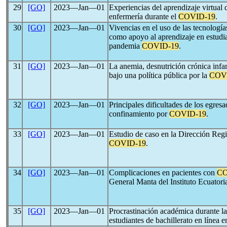
29
[GO]
2023―Jan―01
Experiencias del aprendizaje virtual d
enfermería durante el
COVID-19
.
30
[GO]
2023―Jan―01
Vivencias en el uso de las tecnologí
como apoyo al aprendizaje en estudi
pandemia
COVID-19
.
31
[GO]
2023―Jan―01
La anemia, desnutrición crónica infan
bajo una política pública por la
COV
32
[GO]
2023―Jan―01
Principales dificultades de los egres
confinamiento por
COVID-19
.
33
[GO]
2023―Jan―01
Estudio de caso en la Dirección Reg
COVID-19
.
34
[GO]
2023―Jan―01
Complicaciones en pacientes con
CO
General Manta del Instituto Ecuatori
35
[GO]
2023―Jan―01
Procrastinación académica durante 
estudiantes de bachillerato en línea 