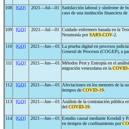
108
[GO]
2021―Jul―01
Satisfacción laboral y síndrome de 
caso de una institución financiera de 
109
[GO]
2021―Jul―01
Cuidado enfermero basada en la Teo
Neumonía por
SARS-COV
-2.
110
[GO]
2021―Jun―01
La prueba digital en procesos judici
General de Procesos (COGEP), a par
111
[GO]
2021―Jun―01
Métodos Pest y Entropía en el análisi
migración venezolana en la
COVID-
112
[GO]
2021―Jun―01
Afectaciones en los menores de la su
tiempos de
COVID-19
.
113
[GO]
2021―Jun―01
Análisis de la contratación pública 
del
COVID-19
.
114
[GO]
2021―Jun―01
Estudio causal mediante Kendall y Pa
en tiempos de confinamiento por
CO