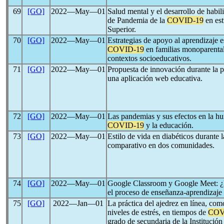
69
[GO]
2022―May―01
Salud mental y el desarrollo de habi
de Pandemia de la
COVID-19
en est
Superior.
70
[GO]
2022―May―01
Estrategias de apoyo al aprendizaje 
COVID-19
en familias monoparental
contextos socioeducativos.
71
[GO]
2022―May―01
Propuesta de innovación durante la
una aplicación web educativa.
72
[GO]
2022―May―01
Las pandemias y sus efectos en la h
COVID-19
y la educación.
73
[GO]
2022―May―01
Estilo de vida en diabéticos durante
comparativo en dos comunidades.
74
[GO]
2022―May―01
Google Classroom y Google Meet: ¿M
el proceso de enseñanza-aprendizaje
75
[GO]
2022―Jan―01
La práctica del ajedrez en línea, como
niveles de estrés, en tiempos de
COV
grado de secundaria de la Institució