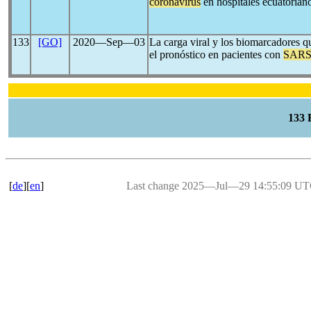
coronavirus
en hospitales ecuatorian
133
[GO]
2020―Sep―03
La carga viral y los biomarcadores q
el pronóstico en pacientes con
SARS
133
[
de
][
en
]
Last change 2025―Jul―29 14:55:09 U