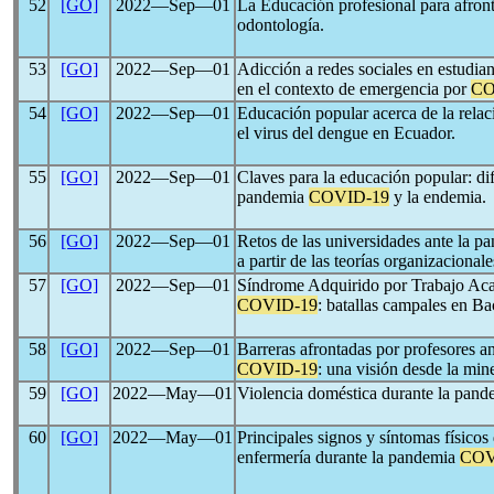
52
[GO]
2022―Sep―01
La Educación profesional para afront
odontología.
53
[GO]
2022―Sep―01
Adicción a redes sociales en estudi
en el contexto de emergencia por
CO
54
[GO]
2022―Sep―01
Educación popular acerca de la relac
el virus del dengue en Ecuador.
55
[GO]
2022―Sep―01
Claves para la educación popular: dif
pandemia
COVID-19
y la endemia.
56
[GO]
2022―Sep―01
Retos de las universidades ante la 
a partir de las teorías organizacionale
57
[GO]
2022―Sep―01
Síndrome Adquirido por Trabajo Aca
COVID-19
: batallas campales en Ba
58
[GO]
2022―Sep―01
Barreras afrontadas por profesores a
COVID-19
: una visión desde la mine
59
[GO]
2022―May―01
Violencia doméstica durante la pan
60
[GO]
2022―May―01
Principales signos y síntomas físicos
enfermería durante la pandemia
COV