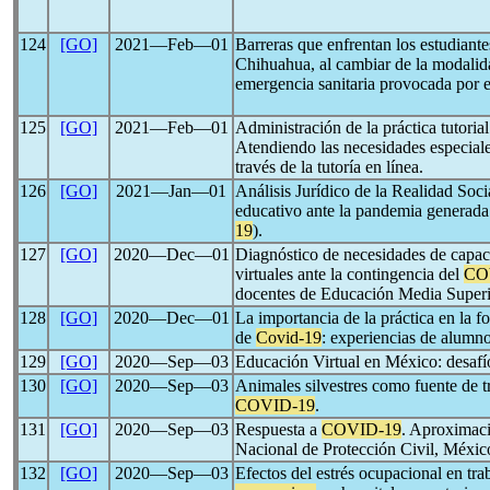
124
[GO]
2021―Feb―01
Barreras que enfrentan los estudian
Chihuahua, al cambiar de la modalidad
emergencia sanitaria provocada por 
125
[GO]
2021―Feb―01
Administración de la práctica tutoria
Atendiendo las necesidades especiale
través de la tutoría en línea.
126
[GO]
2021―Jan―01
Análisis Jurídico de la Realidad Soci
educativo ante la pandemia generada 
19
).
127
[GO]
2020―Dec―01
Diagnóstico de necesidades de capaci
virtuales ante la contingencia del
CO
docentes de Educación Media Superi
128
[GO]
2020―Dec―01
La importancia de la práctica en la 
de
Covid-19
: experiencias de alumno
129
[GO]
2020―Sep―03
Educación Virtual en México: desaf
130
[GO]
2020―Sep―03
Animales silvestres como fuente de 
COVID-19
.
131
[GO]
2020―Sep―03
Respuesta a
COVID-19
. Aproximaci
Nacional de Protección Civil, Méxic
132
[GO]
2020―Sep―03
Efectos del estrés ocupacional en tr