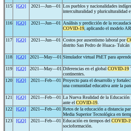
115
[GO]
2021―Jun―01
Los pueblos y nacionalidades indígen
interculturalidad y pluriculturalidad
116
[GO]
2021―Jun―01
Análisis y predicción de la recaudaci
COVID-19
, aplicando el modelo 
117
[GO]
2021―Jun―01
Costos por ausentismo laboral por
C
distrito San Pedro de Huaca- Tulcán
118
[GO]
2021―May―01
Simulador virtual PhET para aprend
119
[GO]
2021―May―01
Diferencias en el global
COVID-19
T
continentes.
120
[GO]
2021―Feb―01
Proyecto para el desarrollo y fortalec
una comunidad educativa ante la pa
121
[GO]
2021―Feb―01
La Nueva Realidad de la Educación
ante el
COVID-19
.
122
[GO]
2021―Feb―01
Retos de la educación a distancia par
Media Superior Tecnológica en tiem
123
[GO]
2021―Feb―01
Educación en tiempos del
COVID-1
socioformación.