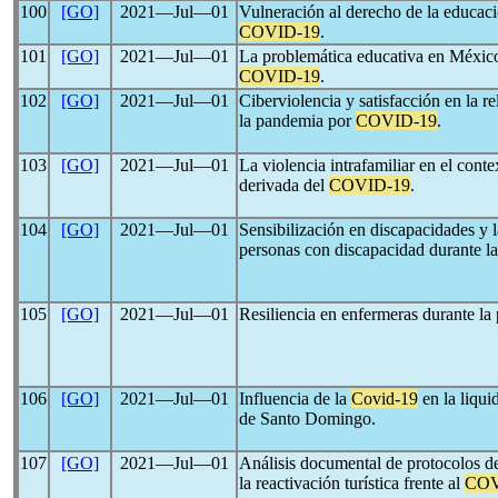
100
[GO]
2021―Jul―01
Vulneración al derecho de la educac
COVID-19
.
101
[GO]
2021―Jul―01
La problemática educativa en México
COVID-19
.
102
[GO]
2021―Jul―01
Ciberviolencia y satisfacción en la r
la pandemia por
COVID-19
.
103
[GO]
2021―Jul―01
La violencia intrafamiliar en el conte
derivada del
COVID-19
.
104
[GO]
2021―Jul―01
Sensibilización en discapacidades y l
personas con discapacidad durante la
105
[GO]
2021―Jul―01
Resiliencia en enfermeras durante l
106
[GO]
2021―Jul―01
Influencia de la
Covid-19
en la liqui
de Santo Domingo.
107
[GO]
2021―Jul―01
Análisis documental de protocolos d
la reactivación turística frente al
COV