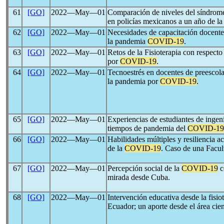
61
[GO]
2022―May―01
Comparación de niveles del síndrome
en policías mexicanos a un año de l
62
[GO]
2022―May―01
Necesidades de capacitación docente
la pandemia
COVID-19
.
63
[GO]
2022―May―01
Retos de la Fisioterapia con respecto
por
COVID-19
.
64
[GO]
2022―May―01
Tecnoestrés en docentes de preescola
la pandemia por
COVID-19
.
65
[GO]
2022―May―01
Experiencias de estudiantes de ingeni
tiempos de pandemia del
COVID-19
66
[GO]
2022―May―01
Habilidades múltiples y resiliencia a
de la
COVID-19
. Caso de una Facu
67
[GO]
2022―May―01
Percepción social de la
COVID-19
c
mirada desde Cuba.
68
[GO]
2022―May―01
Intervención educativa desde la fisi
Ecuador; un aporte desde el área cie