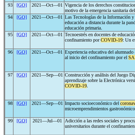
93
[GO]
2021―Oct―01
Vigencia de los derechos constitucio
motivo de la emergencia sanitaria de
94
[GO]
2021―Oct―01
Las Tecnologías de la Información 
educación a distancia durante la pa
educación primaria.
95
[GO]
2021―Oct―01
Tecnoestrés en docentes de educació
confinamiento por
COVID-19
: Un e
96
[GO]
2021―Oct―01
Experiencia educativa del alumnado 
al inicio del confinamiento por el
SA
97
[GO]
2021―Sep―01
Construcción y análisis del Juego Di
aprendizaje sobre la Electrónica ver
COVID-19
.
98
[GO]
2021―Sep―01
Impacto socioeconómico del
coronav
microemprendimientos gastronómico
99
[GO]
2021―Jul―01
Adicción a las redes sociales y proc
universitarios durante el confinamie