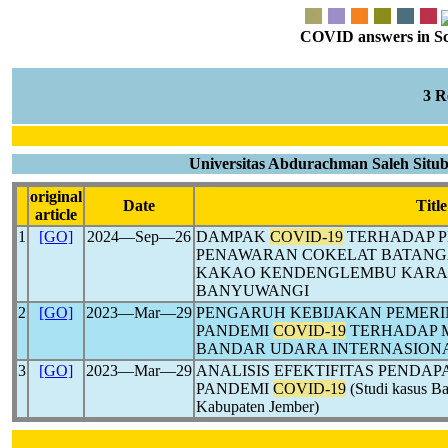
COVID answers in Scie
3 
Universitas Abdurachman Saleh Situ
original
Date
Title
article
1
[GO]
2024―Sep―26
DAMPAK
COVID-19
TERHADAP P
PENAWARAN COKELAT BATANGA
KAKAO KENDENGLEMBU KARA
BANYUWANGI
2
[GO]
2023―Mar―29
PENGARUH KEBIJAKAN PEMER
PANDEMI
COVID-19
TERHADAP M
BANDAR UDARA INTERNASIONA
3
[GO]
2023―Mar―29
ANALISIS EFEKTIFITAS PENDAP
PANDEMI
COVID-19
(Studi kasus B
Kabupaten Jember)