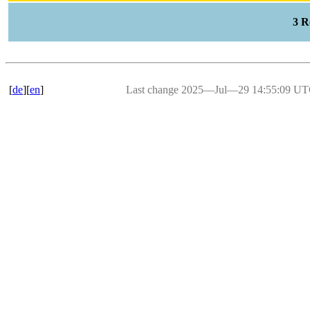
3 
[
de
][
en
]
Last change 2025―Jul―29 14:55:09 U