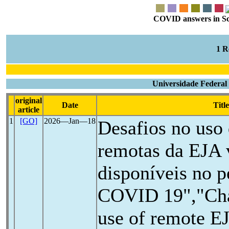
COVID answers in Scie
1 
Universidade Federal
original
Date
Title
article
1
[GO]
2026―Jan―18
Desafios no uso 
remotas da EJA 
disponíveis no p
COVID 19","Chal
use of remote EJ