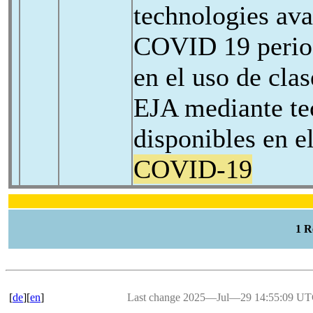
technologies ava
COVID 19 perio
en el uso de cla
EJA mediante te
disponibles en e
COVID-19
1 
[
de
][
en
]
Last change 2025―Jul―29 14:55:09 U