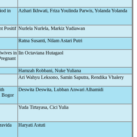
iod in
Azhari Ikhwati, Friza Youlinda Parwis, Yolanda Yolanda
t Positif
Nurlela Nurlela, Markiz Yudiawan
Ratna Susanti, Nilam Astari Putri
dwives in
Iin Octaviana Hutagaol
Pregnant
Hamzah Robbani, Nuke Yuliana
Ari Wahyu Leksono, Samin Saputra, Rendika Vhalery
ith
Deswita Deswita, Lubban Anwari Alhamidi
n Bogor
Yuda Tirtayasa, Cici Yulia
ravida
Haryati Astuti