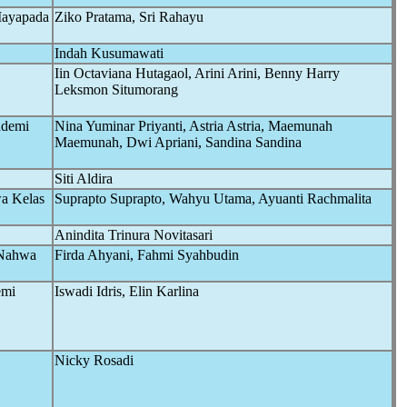
Mayapada
Ziko Pratama, Sri Rahayu
Indah Kusumawati
Iin Octaviana Hutagaol, Arini Arini, Benny Harry
Leksmon Situmorang
ndemi
Nina Yuminar Priyanti, Astria Astria, Maemunah
Maemunah, Dwi Apriani, Sandina Sandina
Siti Aldira
wa Kelas
Suprapto Suprapto, Wahyu Utama, Ayuanti Rachmalita
Anindita Trinura Novitasari
 Nahwa
Firda Ahyani, Fahmi Syahbudin
emi
Iswadi Idris, Elin Karlina
Nicky Rosadi