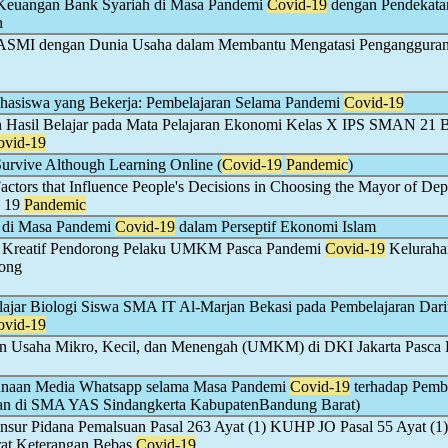
a Keuangan Bank Syariah di Masa Pandemi
Covid-19
dengan Pendekata
h
ASMI dengan Dunia Usaha dalam Membantu Mengatasi Pengangguran
hasiswa yang Bekerja: Pembelajaran Selama Pandemi
Covid-19
an Hasil Belajar pada Mata Pelajaran Ekonomi Kelas X IPS SMAN 21 B
ovid-19
rvive Although Learning Online (
Covid-19
Pandemic
)
actors that Influence People's Decisions in Choosing the Mayor of De
d 19
Pandemic
n di Masa Pandemi
Covid-19
dalam Perseptif Ekonomi Islam
i Kreatif Pendorong Pelaku UMKM Pasca Pandemi
Covid-19
Keluraha
rong
elajar Biologi Siswa SMA IT Al-Marjan Bekasi pada Pembelajaran Dari
ovid-19
tan Usaha Mikro, Kecil, dan Menengah (UMKM) di DKI Jakarta Pasca
unaan Media Whatsapp selama Masa Pandemi
Covid-19
terhadap Pembe
an di SMA YAS Sindangkerta KabupatenBandung Barat)
nsur Pidana Pemalsuan Pasal 263 Ayat (1) KUHP JO Pasal 55 Ayat (1
at Keterangan Bebas
Covid-19