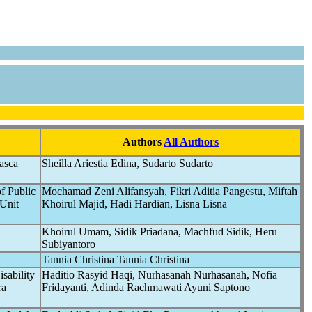
Authors
All Authors
asca
Sheilla Ariestia Edina, Sudarto Sudarto
f Public
Mochamad Zeni Alifansyah, Fikri Aditia Pangestu, Miftah
 Unit
Khoirul Majid, Hadi Hardian, Lisna Lisna
Khoirul Umam, Sidik Priadana, Machfud Sidik, Heru
Subiyantoro
Tannia Christina Tannia Christina
sability
Haditio Rasyid Haqi, Nurhasanah Nurhasanah, Nofia
ra
Fridayanti, Adinda Rachmawati Ayuni Saptono