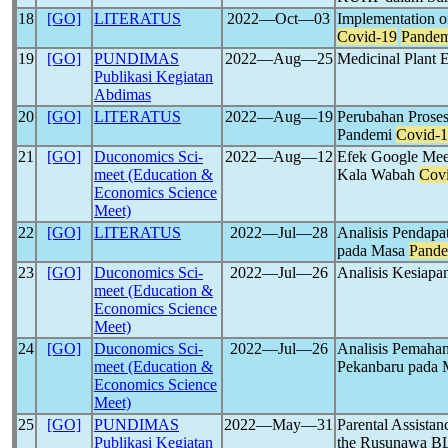
18
[GO]
LITERATUS
2022―Oct―03
Implementation o
Covid-19
Pandem
19
[GO]
PUNDIMAS
2022―Aug―25
Medicinal Plant E
Publikasi Kegiatan
Abdimas
20
[GO]
LITERATUS
2022―Aug―19
Perubahan Proses
Pandemi
Covid-
21
[GO]
Duconomics Sci-
2022―Aug―12
Efek Google Meet
meet (Education &
Kala Wabah
Cov
Economics Science
Meet)
22
[GO]
LITERATUS
2022―Jul―28
Analisis Pendapa
pada Masa
Pande
23
[GO]
Duconomics Sci-
2022―Jul―26
Analisis Kesiapa
meet (Education &
Economics Science
Meet)
24
[GO]
Duconomics Sci-
2022―Jul―26
Analisis Pemaha
meet (Education &
Pekanbaru pada
Economics Science
Meet)
25
[GO]
PUNDIMAS
2022―May―31
Parental Assista
Publikasi Kegiatan
the Rusunawa B