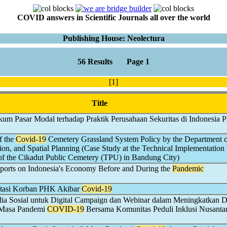
COVID answers in Scientific Journals all over the world
Publishing House: Neolectura
56 Results Page 1
[1]
Title
um Pasar Modal terhadap Praktik Perusahaan Sekuritas di Indonesia P
f the
Covid-19
Cemetery Grassland System Policy by the Department o
on, and Spatial Planning (Case Study at the Technical Implementation
f the Cikadut Public Cemetery (TPU) in Bandung City)
ports on Indonesia's Economy Before and During the
Pandemic
tasi Korban PHK Akibar
Covid-19
a Sosial untuk Digital Campaign dan Webinar dalam Meningkatkan Di
 Masa Pandemi
COVID-19
Bersama Komunitas Peduli Inklusi Nusanta