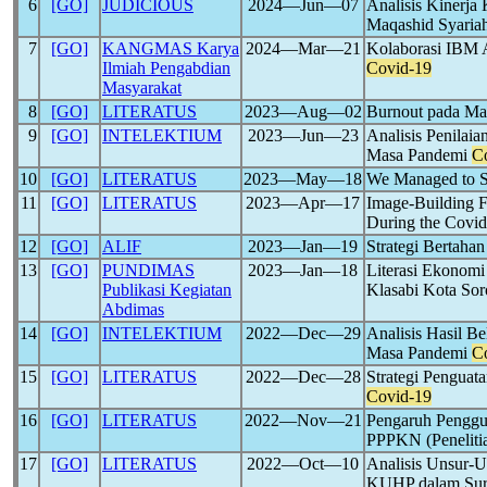
6
[GO]
JUDICIOUS
2024―Jun―07
Analisis Kinerj
Maqashid Syaria
7
[GO]
KANGMAS Karya
2024―Mar―21
Kolaborasi IBM 
Ilmiah Pengabdian
Covid-19
Masyarakat
8
[GO]
LITERATUS
2023―Aug―02
Burnout pada Ma
9
[GO]
INTELEKTIUM
2023―Jun―23
Analisis Penilai
Masa Pandemi
C
10
[GO]
LITERATUS
2023―May―18
We Managed to Su
11
[GO]
LITERATUS
2023―Apr―17
Image-Building F
During the Covi
12
[GO]
ALIF
2023―Jan―19
Strategi Bertaha
13
[GO]
PUNDIMAS
2023―Jan―18
Literasi Ekonom
Publikasi Kegiatan
Klasabi Kota So
Abdimas
14
[GO]
INTELEKTIUM
2022―Dec―29
Analisis Hasil B
Masa Pandemi
C
15
[GO]
LITERATUS
2022―Dec―28
Strategi Pengua
Covid-19
16
[GO]
LITERATUS
2022―Nov―21
Pengaruh Pengg
PPPKN (Peneliti
17
[GO]
LITERATUS
2022―Oct―10
Analisis Unsur-U
KUHP dalam Sur