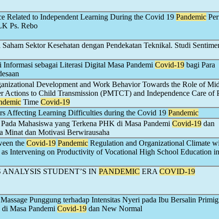
nce Related to Independent Learning During the Covid 19
Pandemic
Per
LK Ps. Rebo
al Saham Sektor Kesehatan dengan Pendekatan Teknikal. Studi Sentimen
 Informasi sebagai Literasi Digital Masa Pandemi
Covid-19
bagi Para
desaan
ganizational Development and Work Behavior Towards the Role of Mi
r Actions to Child Transmission (PMTCT) and Independence Care of 
ndemic
Time
Covid-19
rs Affecting Learning Difficulties during the Covid 19
Pandemic
 Pada Mahasiswa yang Terkena PHK di Masa Pandemi
Covid-19
dan
a Minat dan Motivasi Berwirausaha
ween the
Covid-19
Pandemic
Regulation and Organizational Climate w
 as Intervening on Productivity of Vocational High School Education i
 ANALYSIS STUDENT’S IN
PANDEMIC
ERA
COVID-19
Massage Punggung terhadap Intensitas Nyeri pada Ibu Bersalin Primig
1 di Masa Pandemi
Covid-19
dan New Normal