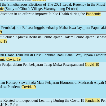
f the Simultaneous Elections of The 2021 Lebak Regency in the Midst 
ic
(Study of Cibuah Village, Warungunung District)
ducation in an effort to improve Public Health during the
Pandemic
 Pembelajaran Bahasa Inggris terhadap Mahasiswa Jayapura Papua aki
19
: Sebuah Aplikasi Berbasis Pembelajaran Dalam Pembelajaran Bahasa
id-19
tan Usaha Telur Itik di Desa Labuhan Ratu Danau Way Jepara Lampu
mic
Covid-19
n Pelajar dalam Pembelajaran Tatap Muka Pascapandemi
Covid-19
man Konsep Siswa Pada Mata Pelajaran Ekonomi di Madrasah Aliyah 
 Masa Pandemi
Covid-19
nce Related to Independent Learning During the Covid 19
Pandemic
Per
LK Ps. Rebo