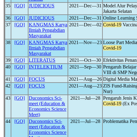
35
[GO]
JUDICIOUS
2021―Dec―31
Model Alur Pela
Jakarta Selatan
36
[GO]
JUDICIOUS
2021―Dec―31
Online Learning S
37
[GO]
KANGMAS Karya
2021―Dec―02
Covid-19
Vaccina
Ilmiah Pengabdian
Masyarakat
38
[GO]
KANGMAS Karya
2021―Nov―23
Loose Part Medi
Ilmiah Pengabdian
Covid-19
Masyarakat
39
[GO]
LITERATUS
2021―Oct―30
Efektivitas Pena
40
[GO]
INTELEKTIUM
2021―Sep―30
Pengaruh Belajar
VIII di SMP Nege
41
[GO]
FOCUS
2021―Aug―26
Digital Media Ma
42
[GO]
FOCUS
2021―Aug―23
ZIS Fund-Raising
Nur)
43
[GO]
Duconomics Sci-
2021―Jul―28
Pengaruh Jenis K
meet (Education &
Covid-19
(Ex Pos
Economics Science
Meet)
44
[GO]
Duconomics Sci-
2021―Jul―28
Problematika Pe
meet (Education &
Economics Science