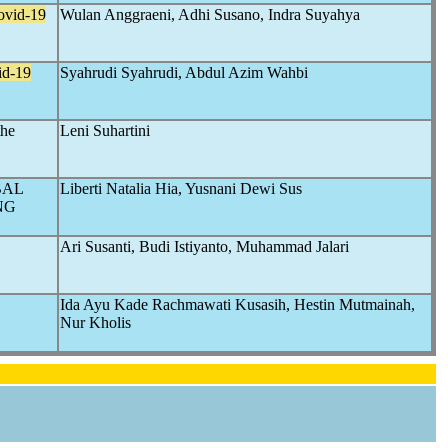
ovid-19
Wulan Anggraeni, Adhi Susano, Indra Suyahya
id-19
Syahrudi Syahrudi, Abdul Azim Wahbi
the
Leni Suhartini
BAL
Liberti Natalia Hia, Yusnani Dewi Sus
NG
Ari Susanti, Budi Istiyanto, Muhammad Jalari
Ida Ayu Kade Rachmawati Kusasih, Hestin Mutmainah,
Nur Kholis