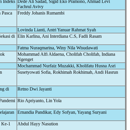
n Indeks
Dede Ali Sadad, Sigid Eko Pramono, Ahmad Levi
Fachrul Avivy
 Pasca
Freddy Johanis Rumambi
Lovinda Lianti, Antri Yanuar Rahmat Syah
ekasi di
Elin Karlina, Ani Interdiana C.S, Fadli Rasam
Fatma Nuraqmarina, Winy Nila Wisudawati
pok
Mohammad Alfi Aldaena, Cholifah Cholifah, Indiana
Ngenget
Mochammad Nurfaiz Muzakki, Kholifatu Husna Asri
n
Susetyowati Sofia, Rokhimah Rokhimah, Andi Hasrun
ng di
Retno Dwi Jayanti
 Pandemi
Rio Apriyanto, Lin Yola
lajaran
Ernandia Pandikar, Edy Sofyan, Yayang Suryani
) Ke-1
Abdul Hayy Nasution