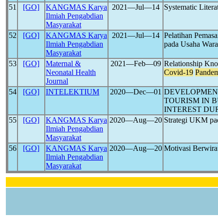
51
[GO]
KANGMAS Karya
2021―Jul―14
Systematic Liter
Ilmiah Pengabdian
Masyarakat
52
[GO]
KANGMAS Karya
2021―Jul―14
Pelatihan Pemasa
Ilmiah Pengabdian
pada Usaha Wara
Masyarakat
53
[GO]
Maternal &
2021―Feb―09
Relationship Kno
Neonatal Health
Covid-19
Pandem
Journal
54
[GO]
INTELEKTIUM
2020―Dec―01
DEVELOPMENT
TOURISM IN 
INTEREST DUR
55
[GO]
KANGMAS Karya
2020―Aug―20
Strategi UKM p
Ilmiah Pengabdian
Masyarakat
56
[GO]
KANGMAS Karya
2020―Aug―20
Motivasi Berwir
Ilmiah Pengabdian
Masyarakat