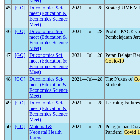
Meet)
45
[GO]
Duconomics Sci-
2021―Jul―28
Strategi UMKM 
meet (Education &
Economics Science
Meet)
46
[GO]
Duconomics Sci-
2021―Jul―28
Profil TPACK Gur
meet (Education &
Pembelajaran Ja
Economics Science
Meet)
47
[GO]
Duconomics Sci-
2021―Jul―28
Peran Belajar Be
meet (Education &
Covid-19
Economics Science
Meet)
48
[GO]
Duconomics Sci-
2021―Jul―28
The Nexus of
Co
meet (Education &
Students
Economics Science
Meet)
49
[GO]
Duconomics Sci-
2021―Jul―28
Learning Failures
meet (Education &
Economics Science
Meet)
50
[GO]
Maternal &
2021―Jul―26
Penggunaan Draw
Neonatal Health
Pandemi
Covid-
Journal