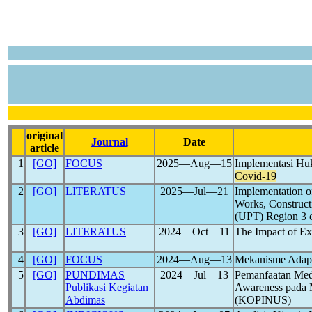
original
Journal
Date
article
1
[GO]
FOCUS
2025―Aug―15
Implementasi Huk
Covid-19
2
[GO]
LITERATUS
2025―Jul―21
Implementation o
Works, Constructi
(UPT) Region 3 o
3
[GO]
LITERATUS
2024―Oct―11
The Impact of Ex
4
[GO]
FOCUS
2024―Aug―13
Mekanisme Adap
5
[GO]
PUNDIMAS
2024―Jul―13
Pemanfaatan Medi
Publikasi Kegiatan
Awareness pada
Abdimas
(KOPINUS)