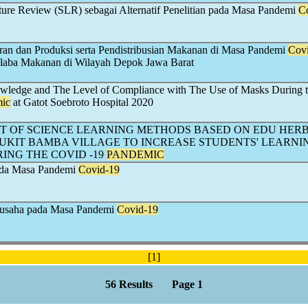
ature Review (SLR) sebagai Alternatif Penelitian pada Masa Pandemi
C
ran dan Produksi serta Pendistribusian Makanan di Masa Pandemi
Cov
laba Makanan di Wilayah Depok Jawa Barat
wledge and The Level of Compliance with The Use of Masks During 
ic
at Gatot Soebroto Hospital 2020
 OF SCIENCE LEARNING METHODS BASED ON EDU HER
BUKIT BAMBA VILLAGE TO INCREASE STUDENTS' LEARNI
ING THE COVID -19
PANDEMIC
ada Masa Pandemi
Covid-19
ausaha pada Masa Pandemi
Covid-19
[1]
56 Results Page 1