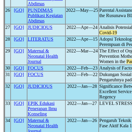
Abdimas
26
[GO]
PUNDIMAS
2022―May―25
Parental Assista
Publikasi Kegiatan
the Rusunawa B
Abdimas
27
[GO]
JUDICIOUS
2022―Apr―24
Analisis Potensi
Covid-19
28
[GO]
LITERATUS
2022―Apr―15
Adopsi Teknologi
Perempuan di Pe
29
[GO]
Maternal &
2022―Mar―24
The Effect of Or
Neonatal Health
Prevention Mothe
Journal
Women in the
Pa
30
[GO]
FOCUS
2022―Feb―23
Analysis of Facto
31
[GO]
FOCUS
2022―Feb―22
Dukungan Sosial
Pengaruhnya pad
32
[GO]
JUDICIOUS
2022―Jan―28
Significance Bet
Excellent Service
Regency
33
[GO]
EPIK Edukasi
2022―Jan―27
LEVEL STRESS
Penerapan Ilmu
Konseling
34
[GO]
Maternal &
2022―Jan―26
Pengaruh Teknik 
Neonatal Health
Fase Aktif Kala 
Journal