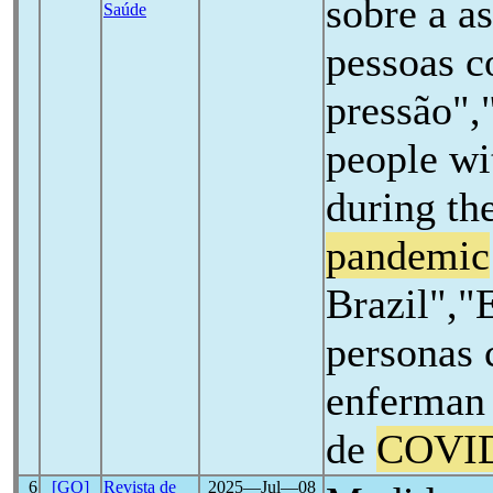
sobre a as
Saúde
pessoas c
pressão",
people wit
during th
pandemic
Brazil","
personas 
enferman 
de
COVI
6
[GO]
Revista de
2025―Jul―08