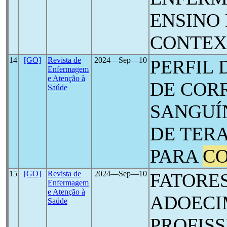
ENSINO
CONTEX
14
[GO]
Revista de
2024―Sep―10
PERFIL 
Enfermagem
e Atenção à
DE COR
Saúde
SANGUÍ
DE TERA
PARA
CO
15
[GO]
Revista de
2024―Sep―10
FATORE
Enfermagem
e Atenção à
ADOECI
Saúde
PROFISS