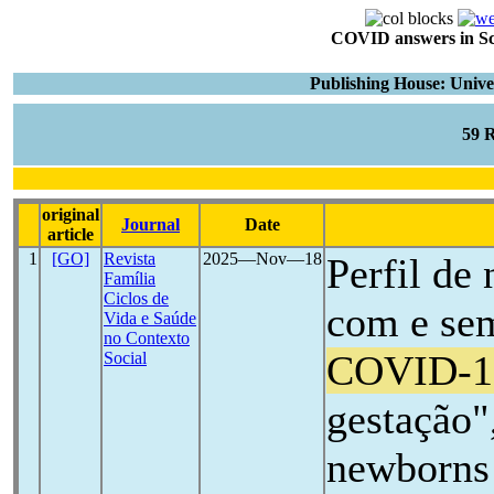
COVID answers in Scie
Publishing House: Unive
59 
original
Journal
Date
article
1
[GO]
Revista
2025―Nov―18
Perfil de
Família
Ciclos de
com e sem
Vida e Saúde
no Contexto
COVID-1
Social
gestação"
newborns 