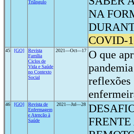
SABER 
Triângulo
NA FOR
DURANT
COVID-1
45
[GO]
Revista
2021―Oct―17
O que ap
Família
Ciclos de
pandemia
Vida e Saúde
no Contexto
reflexões
Social
enfermeir
46
[GO]
Revista de
2021―Jul―28
DESAFI
Enfermagem
e Atenção à
FRENTE
Saúde