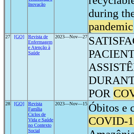
recyclabl
Inovação
during th
pandemic
27
[GO]
Revista de
2023―Nov―27
SATISF
Enfermagem
e Atenção à
PACIEN
Saúde
ASSIST
DURANT
POR
COV
28
[GO]
Revista
2023―Nov―15
Óbitos e 
Família
Ciclos de
COVID-1
Vida e Saúde
no Contexto
Social