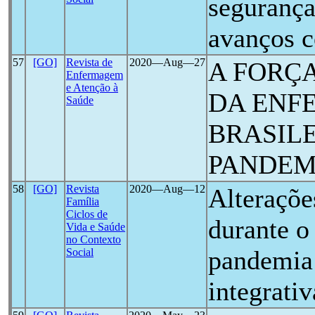
segurança
avanços c
57
[GO]
Revista de
2020―Aug―27
A FORÇ
Enfermagem
e Atenção à
DA ENF
Saúde
BRASILE
PANDEM
58
[GO]
Revista
2020―Aug―12
Alteraçõe
Família
Ciclos de
durante o
Vida e Saúde
no Contexto
pandemia
Social
integrativ