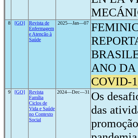
MECÁNI
8
[GO]
Revista de
2025―Jan―07
FEMINIC
Enfermagem
e Atenção à
REPORT
Saúde
BRASILE
ANO DA
COVID-1
9
[GO]
Revista
2024―Dec―31
Os desafi
Família
Ciclos de
das ativid
Vida e Saúde
no Contexto
promoção 
Social
pandemia