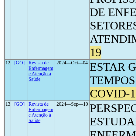
DE ENF
SETORE
ATENDI
19
12
[GO]
Revista de
2024―Oct―04
ESTAR 
Enfermagem
e Atenção à
TEMPOS
Saúde
COVID-1
13
[GO]
Revista de
2024―Sep―10
PERSPEC
Enfermagem
e Atenção à
ESTUDA
Saúde
ENFERM