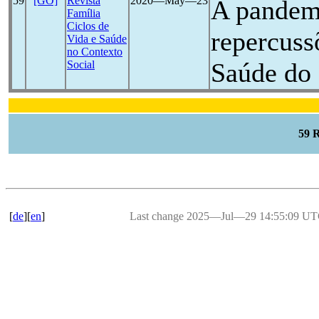
59
[GO]
Revista
2020―May―23
A pande
Família
Ciclos de
repercuss
Vida e Saúde
no Contexto
Saúde do 
Social
59 
[
de
][
en
]
Last change 2025―Jul―29 14:55:09 U