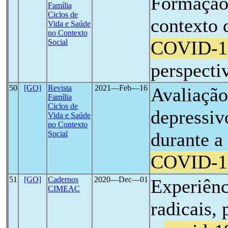
Formação
Família
Ciclos de
contexto 
Vida e Saúde
no Contexto
COVID-1
Social
perspecti
50
[GO]
Revista
2021―Feb―16
Avaliação
Família
Ciclos de
depressiv
Vida e Saúde
no Contexto
durante a
Social
COVID-1
51
[GO]
Cadernos
2020―Dec―01
Experiênc
CIMEAC
radicais,