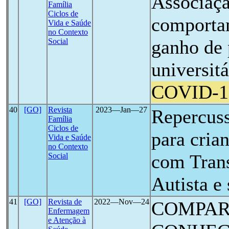
Associaçã
Família
Ciclos de
comporta
Vida e Saúde
no Contexto
ganho de 
Social
universit
COVID-1
40
[GO]
Revista
2023―Jan―27
Repercus
Família
Ciclos de
para cria
Vida e Saúde
no Contexto
com Trans
Social
Autista e 
41
[GO]
Revista de
2022―Nov―24
COMPAR
Enfermagem
e Atenção à