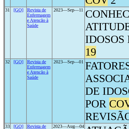
COV
2
31
[GO]
Revista de
2023―Sep―11
CONHEC
Enfermagem
e Atenção à
ATITUDE
Saúde
IDOSOS
19
32
[GO]
Revista de
2023―Sep―01
FATORES
Enfermagem
e Atenção à
ASSOCI
Saúde
DE IDO
POR
COV
REVISÃ
33
[GO]
Revista de
2023―Aug―04