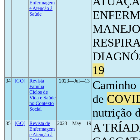
ATUAÇÃ
Enfermagem
e Atenção à
ENFERM
Saúde
MANEJO
RESPIRA
DIAGNÓ
19
34
[GO]
Revista
2023―Jul―13
Caminho 
Família
Ciclos de
de
COVI
Vida e Saúde
no Contexto
nutrição 
Social
35
[GO]
Revista de
2023―May―19
A TRÍA
Enfermagem
e Atenção à