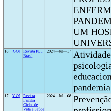
ENFERM
PANDE
UM HOS
UNIVER
16
[GO]
Revista PET
2024―Jul―17
Atividade
Brasil
psicologia
educacion
pandemia
17
[GO]
Revista
2024―Jul―08
Prevençã
Família
Ciclos de
profissio
Vida e Saúde