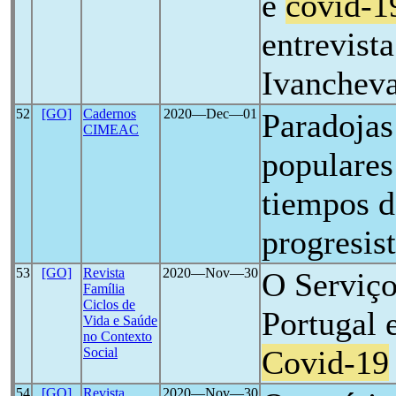
e
covid-1
entrevist
Ivanchev
52
[GO]
Cadernos
2020―Dec―01
Paradojas
CIMEAC
populares
tiempos d
progresis
53
[GO]
Revista
2020―Nov―30
O Serviço
Família
Ciclos de
Portugal 
Vida e Saúde
no Contexto
Covid-19
Social
54
[GO]
Revista
2020―Nov―30