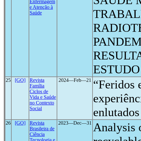
SAÚDE 
Enfermagem
e Atenção à
TRABAL
Saúde
RADIOT
PANDEM
RESULT
ESTUDO
25
[GO]
Revista
2024―Feb―21
“Feridos 
Família
Ciclos de
experiênc
Vida e Saúde
no Contexto
enlutado
Social
26
[GO]
Revista
2023―Dec―31
Analysis o
Brasileira de
Ciência
Tecnologia e