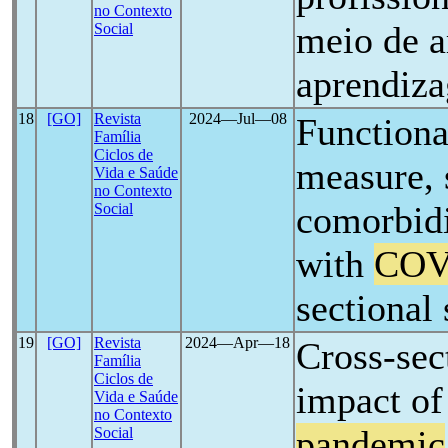
no Contexto
meio de a
Social
aprendiz
18
[GO]
Revista
2024―Jul―08
Functiona
Família
Ciclos de
measure, 
Vida e Saúde
no Contexto
comorbidi
Social
with
COV
sectional
19
[GO]
Revista
2024―Apr―18
Cross-sec
Família
Ciclos de
impact of
Vida e Saúde
no Contexto
pandemic
Social