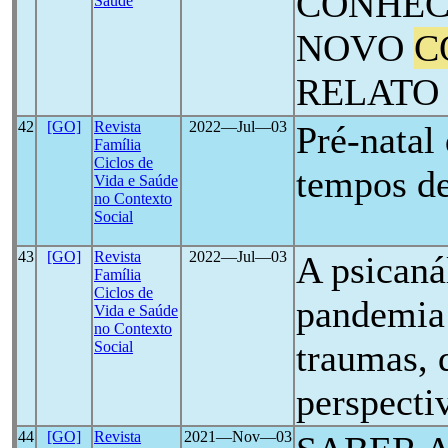
CONHEC
Saúde
NOVO
C
RELATO
42
[GO]
Revista
2022―Jul―03
Pré-nata
Família
Ciclos de
tempos d
Vida e Saúde
no Contexto
Social
43
[GO]
Revista
2022―Jul―03
A psicaná
Família
Ciclos de
pandemia
Vida e Saúde
no Contexto
traumas, 
Social
perspecti
44
[GO]
Revista
2021―Nov―03