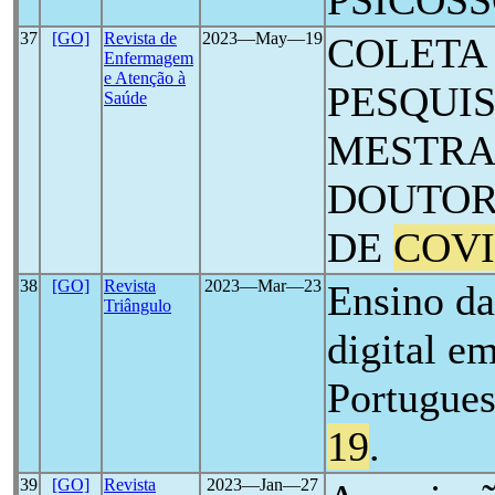
PSICOS
37
[GO]
Revista de
2023―May―19
COLETA
Enfermagem
e Atenção à
PESQUI
Saúde
MESTRA
DOUTOR
DE
COVI
38
[GO]
Revista
2023―Mar―23
Ensino da
Triângulo
digital e
Portugues
19
.
39
[GO]
Revista
2023―Jan―27