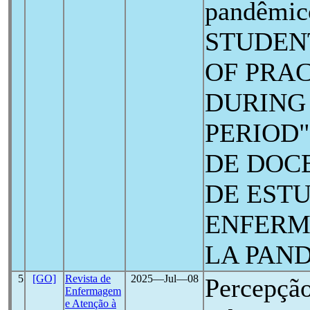
pandêmi
STUDEN
OF PRA
DURING
PERIOD"
DE DOC
DE EST
ENFERM
LA PAN
5
[GO]
Revista de
2025―Jul―08
Percepção
Enfermagem
e Atenção à