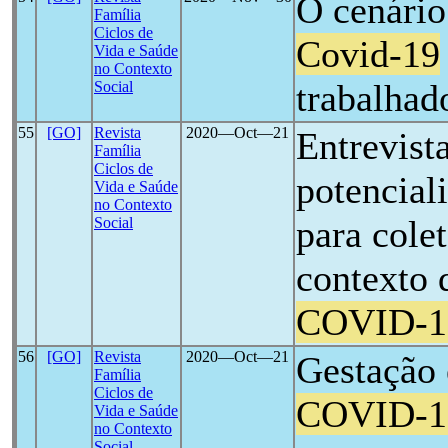
O cenário
Família
Ciclos de
Covid-19
Vida e Saúde
no Contexto
trabalhad
Social
55
[GO]
Revista
2020―Oct―21
Entrevista
Família
Ciclos de
potencial
Vida e Saúde
no Contexto
para cole
Social
contexto 
COVID-1
56
[GO]
Revista
2020―Oct―21
Gestação
Família
Ciclos de
COVID-1
Vida e Saúde
no Contexto
Social