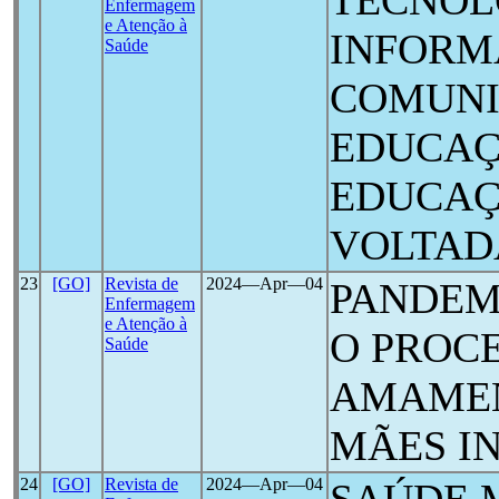
TECNOL
Enfermagem
e Atenção à
INFORM
Saúde
COMUNI
EDUCAÇ
EDUCAÇ
VOLTAD
23
[GO]
Revista de
2024―Apr―04
PANDEM
Enfermagem
e Atenção à
O PROC
Saúde
AMAME
MÃES I
24
[GO]
Revista de
2024―Apr―04