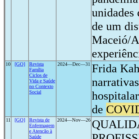
unidades 
de um dist
Maceió/AL
experiênc
10
[GO]
Revista
2024―Dec―31
Frida Ka
Família
Ciclos de
narrativa
Vida e Saúde
no Contexto
hospitala
Social
de
COVI
11
[GO]
Revista de
2024―Nov―26
QUALID
Enfermagem
e Atenção à
PROFISS
Saúde