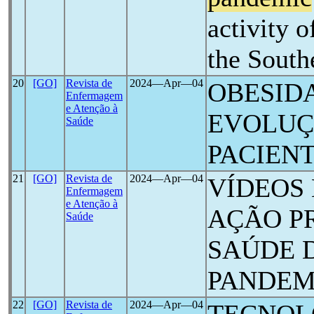
activity o
the South
20
[GO]
Revista de
2024―Apr―04
OBESID
Enfermagem
e Atenção à
EVOLUÇ
Saúde
PACIEN
21
[GO]
Revista de
2024―Apr―04
VÍDEOS
Enfermagem
e Atenção à
AÇÃO P
Saúde
SAÚDE 
PANDEM
22
[GO]
Revista de
2024―Apr―04