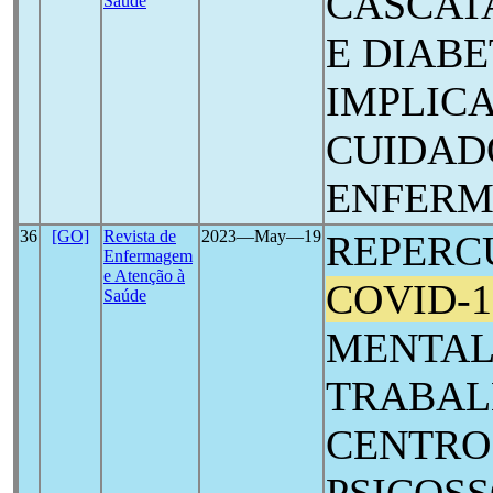
CASCAT
Saúde
E DIABE
IMPLIC
CUIDAD
ENFER
36
[GO]
Revista de
2023―May―19
REPERC
Enfermagem
e Atenção à
COVID-1
Saúde
MENTAL
TRABAL
CENTRO