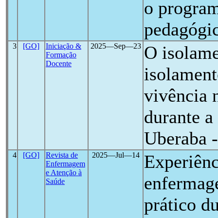
o program
pedagógi
3
[GO]
Iniciação &
2025―Sep―23
O isolame
Formação
Docente
isolament
vivência 
durante a
Uberaba
4
[GO]
Revista de
2025―Jul―14
Experiênc
Enfermagem
e Atenção à
enfermag
Saúde
prático d