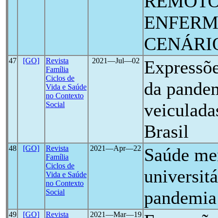
REMOTO
ENFERM
CENÁRI
47
[GO]
Revista
2021―Jul―02
Expressõe
Família
Ciclos de
da pande
Vida e Saúde
no Contexto
veiculada
Social
Brasil
48
[GO]
Revista
2021―Apr―22
Saúde men
Família
Ciclos de
universitá
Vida e Saúde
no Contexto
pandemia
Social
49
[GO]
Revista
2021―Mar―19