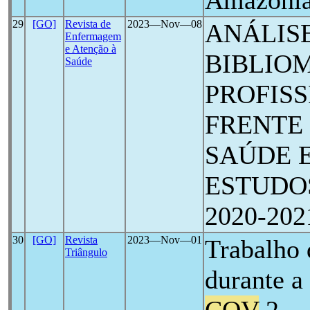
Amazônia 
29
[GO]
Revista de
2023―Nov―08
ANÁLIS
Enfermagem
e Atenção à
BIBLIO
Saúde
PROFISS
FRENTE 
SAÚDE 
ESTUDO
2020-202
30
[GO]
Revista
2023―Nov―01
Trabalho 
Triângulo
durante 