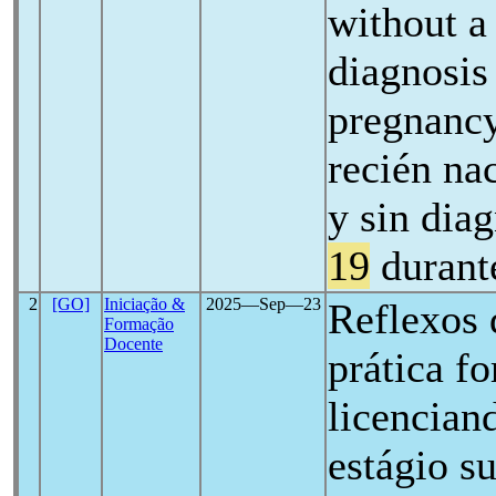
without 
diagnosis
pregnancy
recién na
y sin dia
19
durant
2
[GO]
Iniciação &
2025―Sep―23
Reflexos
Formação
Docente
prática f
licencian
estágio s