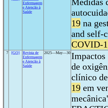
Medidas 
Enfermagem
e Atenção à
autocuid
Saúde
19
na ges
and self-
COVID-1
7
[GO]
Revista de
2025―May―30
Impactos 
Enfermagem
e Atenção à
de oxigên
Saúde
clínico d
19
em ven
mecânic