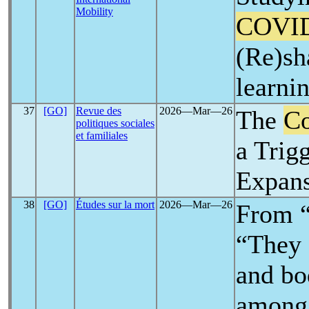
Mobility
COVI
(Re)sh
learni
37
[GO]
Revue des
2026―Mar―26
The
Co
politiques sociales
et familiales
a Trigg
Expans
38
[GO]
Études sur la mort
2026―Mar―26
From “
“They 
and bo
among