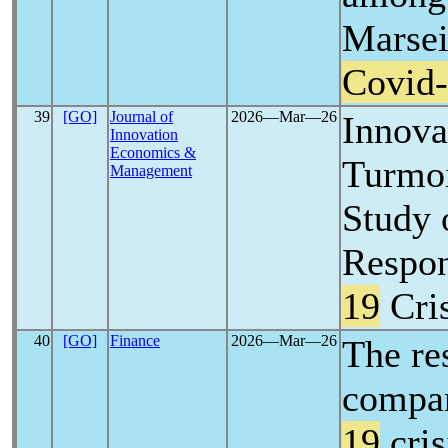
Marsei
Covid
39
[GO]
Journal of
2026―Mar―26
Innova
Innovation
Economics &
Turmoi
Management
Study 
Respon
19
Cri
40
[GO]
Finance
2026―Mar―26
The re
compan
19
cris