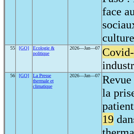
face a
sociau
culture
55
[GO]
Ecologie &
2026―Jan―07
Covid
politique
industr
56
[GO]
La Presse
2026―Jan―07
Revue 
thermale et
climatique
la pris
patient
19
dans
therma