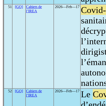
51
[GO]
Cahiers de
2026―Feb―17
Covid
l’IREA
sanitai
décryp
l’inte
dirigi
l’éman
autono
nations
52
[GO]
Cahiers de
2026―Feb―17
Le
Cov
l’IREA
d’endé