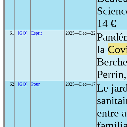
Scienc
14 €
61
[GO]
Esprit
2025―Dec―22
Pandém
la
Cov
Berche
Perrin,
62
[GO]
Pour
2025―Dec―17
Le jard
sanitai
entre 
famili