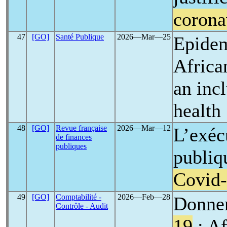
corona
47
[GO]
Santé Publique
2026―Mar―25
Epide
Africa
an inc
health
48
[GO]
Revue française
2026―Mar―12
L’exéc
de finances
publiques
publiq
Covid
49
[GO]
Comptabilité -
2026―Feb―28
Donner
Contrôle - Audit
19
: Af