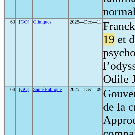
norma
63
[GO]
Cliniques
2025―Dec―11
Franck
19
et d
psycho
l’odys
Odile 
64
[GO]
Santé Publique
2025―Dec―09
Gouver
de la 
Approc
compar