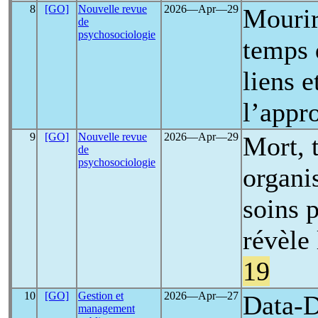
8
[GO]
Nouvelle revue
2026―Apr―29
Mourir
de
psychosociologie
temps 
liens e
l’appr
9
[GO]
Nouvelle revue
2026―Apr―29
Mort, 
de
psychosociologie
organis
soins p
révèle 
19
10
[GO]
Gestion et
2026―Apr―27
Data-D
management