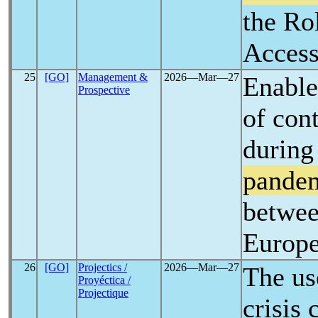
the Ro
Access
25
[GO]
Management &
2026―Mar―27
Enable
Prospective
of con
during
pande
betwee
Europe
26
[GO]
Projectics /
2026―Mar―27
The us
Proyéctica /
Projectique
crisis