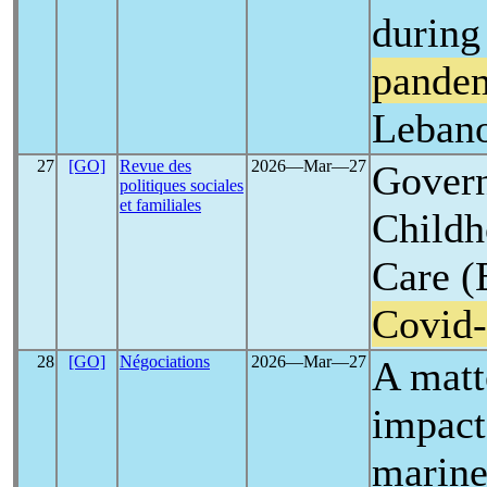
during
pande
Leban
27
[GO]
Revue des
2026―Mar―27
Govern
politiques sociales
et familiales
Childh
Care (
Covid
28
[GO]
Négociations
2026―Mar―27
A matt
impact
marine