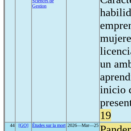
Sciences de
Gestion
habili
empren
mujere
licenc
un amb
aprend
inicio 
presen
19
44
[GO]
Études sur la mort
2026―Mar―25
Pande