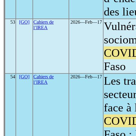
des li
53
[GO]
Cahiers de
2026―Feb―17
Vulnér
l’IREA
sociom
COVI
Faso
54
[GO]
Cahiers de
2026―Feb―17
Les tr
l’IREA
secteu
face à
COVI
Faso : 