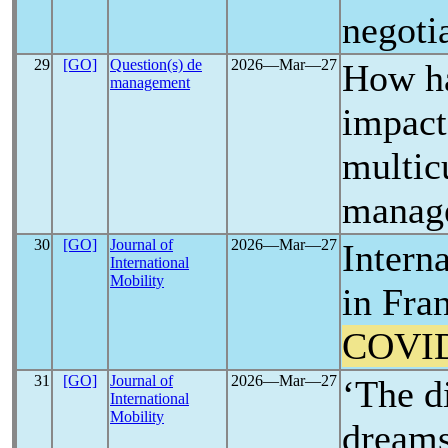
negoti
29
[GO]
Question(s) de
2026―Mar―27
How h
management
impact
multic
manag
30
[GO]
Journal of
2026―Mar―27
Intern
International
Mobility
in Fra
COVI
31
[GO]
Journal of
2026―Mar―27
‘The d
International
Mobility
dreams