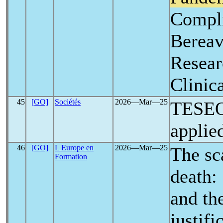
Compli
Berea
Resear
Clinic
45
[GO]
Sociétés
2026―Mar―25
TESEO
applie
46
[GO]
L Europe en
2026―Mar―25
The sc
Formation
death: 
and th
justifi