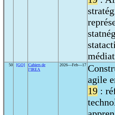
stratég
représ
statnég
statact
médiat
50
[GO]
Cahiers de
2026―Feb―17
Constr
l’IREA
agile 
19
: ré
techno
appren