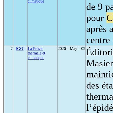
climatique
de 9 pa
pour
C
après 
centre
7
[GO]
La Presse
2026―May―05
Éditor
thermale et
climatique
Masier
mainti
des ét
therma
l’épid