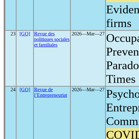
Eviden
firms
23
[GO]
Revue des
2026―Mar―27
Occupa
politiques sociales
et familiales
Preven
Parado
Times
24
[GO]
Revue de
2026―Mar―27
Psycho
l’Entrepreneuriat
Entrep
Commi
COVI