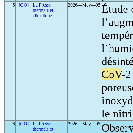
5
[GO]
La Presse
2026―May―05
Étude 
thermale et
climatique
l’augm
tempér
l’humi
désint
CoV
-2
poreus
inoxyda
le nitri
6
[GO]
La Presse
2026―May―05
Observ
thermale et