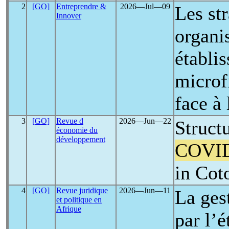
2
[GO]
Entreprendre &
2026―Jul―09
Les str
Innover
organi
établi
microf
face à 
3
[GO]
Revue d
2026―Jun―22
Structu
économie du
développement
COVI
in Cot
4
[GO]
Revue juridique
2026―Jun―11
La ges
et politique en
Afrique
par l’é