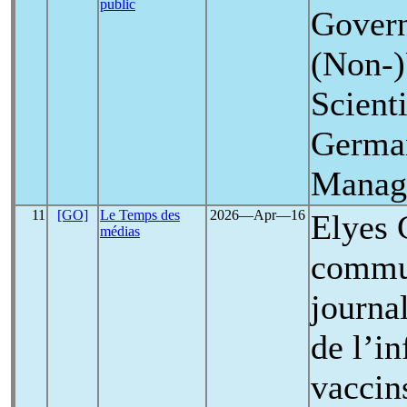
public
Gover
(Non-)
Scient
Germ
Manag
11
[GO]
Le Temps des
2026―Apr―16
Elyes 
médias
commun
journa
de l’in
vacci