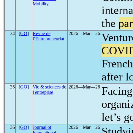
Mobility
intern
the
pa
34
[GO]
Revue de
2026―Mar―26
Ventur
l’Entrepreneuriat
COVI
French
after 
35
[GO]
Vie & sciences de
2026―Mar―26
Facin
l entreprise
organiz
let’s 
36
[GO]
Journal of
2026―Mar―26
Studyi
International