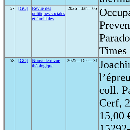
57
[GO]
Revue des
2026―Jan―05
Occupa
politiques sociales
et familiales
Preven
Parado
Times
58
[GO]
Nouvelle revue
2025―Dec―31
Joachi
théologique
l’épre
coll. P
Cerf, 
15,00 
15292