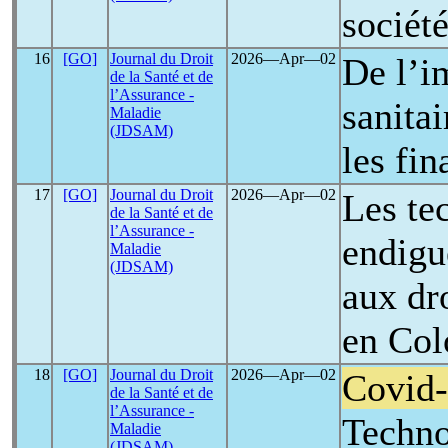
sociét
16
[GO]
Journal du Droit
2026―Apr―02
De l’i
de la Santé et de
l’Assurance -
sanita
Maladie
(JDSAM)
les fin
17
[GO]
Journal du Droit
2026―Apr―02
Les te
de la Santé et de
l’Assurance -
endigu
Maladie
(JDSAM)
aux dr
en Co
18
[GO]
Journal du Droit
2026―Apr―02
Covid
de la Santé et de
l’Assurance -
Techno
Maladie
(JDSAM)