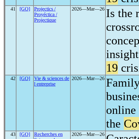
41
[GO]
Projectics /
2026―Mar―26
Is the 
Proyéctica /
Projectique
crossr
concep
insigh
19
cris
42
[GO]
Vie & sciences de
2026―Mar―26
Family
l entreprise
busines
online 
the
Co
43
[GO]
Recherches en
2026―Mar―26
Caracte