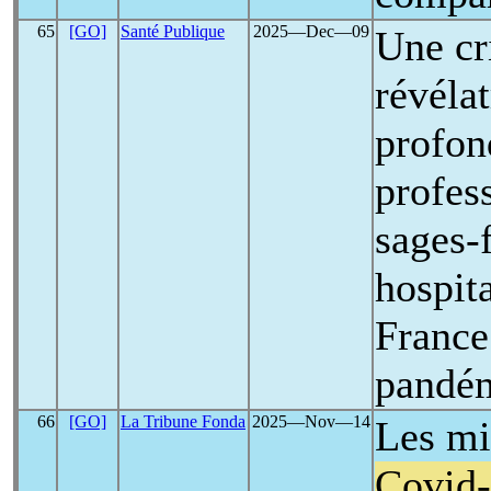
65
[GO]
Santé Publique
2025―Dec―09
Une cri
révélat
profon
profes
sages
hospita
France
pandé
66
[GO]
La Tribune Fonda
2025―Nov―14
Les mi
Covid