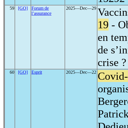
59
[GO]
Forum de
2025―Dec―29
Vaccin
l’assurance
19
- Ob
en tem
de s’i
crise ?
60
[GO]
Esprit
2025―Dec―22
Covid
organi
Berger
Patric
Dedieu