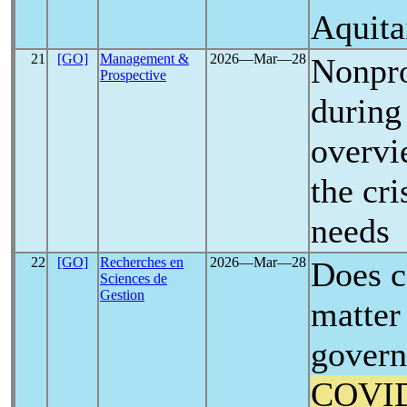
Aquita
21
[GO]
Management &
2026―Mar―28
Nonpro
Prospective
durin
overvi
the cri
needs
22
[GO]
Recherches en
2026―Mar―28
Does c
Sciences de
Gestion
matter
govern
COVI