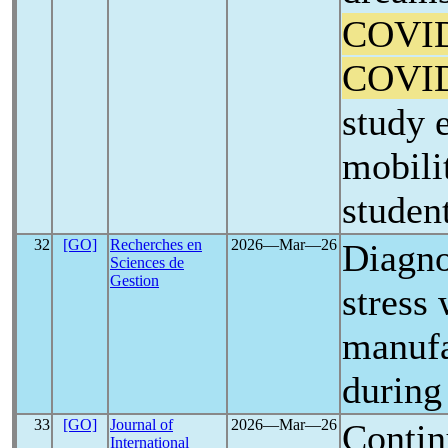
COVI
COVI
study 
mobili
studen
32
[GO]
Recherches en
2026―Mar―26
Diagno
Sciences de
Gestion
stress 
manuf
during
33
[GO]
Journal of
2026―Mar―26
Contin
International