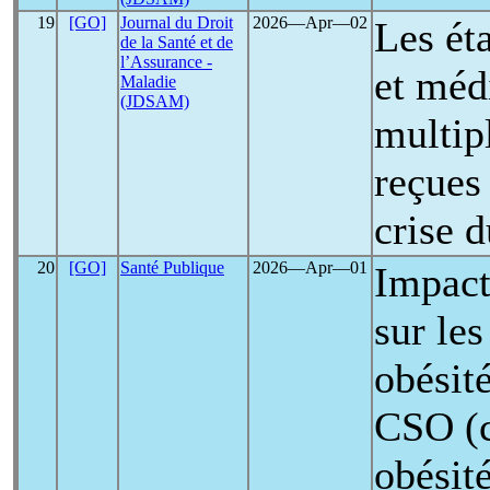
19
[GO]
Journal du Droit
2026―Apr―02
Les ét
de la Santé et de
l’Assurance -
et méd
Maladie
(JDSAM)
multipl
reçues 
crise 
20
[GO]
Santé Publique
2026―Apr―01
Impact
sur le
obésité
CSO (c
obésit