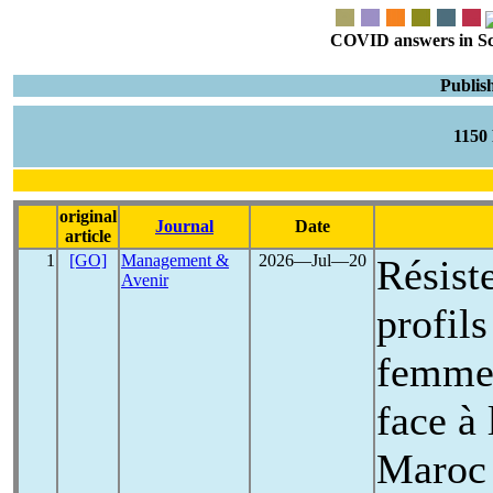
COVID answers in Scie
Publis
1150
original
Journal
Date
article
1
[GO]
Management &
2026―Jul―20
Résiste
Avenir
profils
femmes
face à 
Maroc