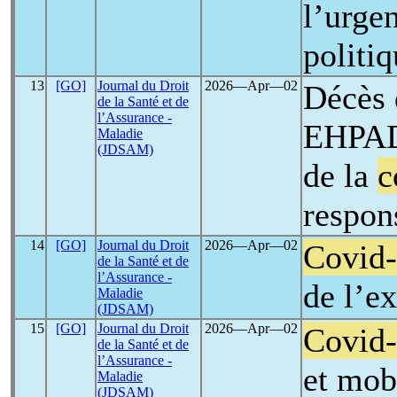
l’urge
politi
13
[GO]
Journal du Droit
2026―Apr―02
Décès 
de la Santé et de
l’Assurance -
EHPAD 
Maladie
(JDSAM)
de la
c
respons
14
[GO]
Journal du Droit
2026―Apr―02
Covid
de la Santé et de
l’Assurance -
de l’ex
Maladie
(JDSAM)
15
[GO]
Journal du Droit
2026―Apr―02
Covid
de la Santé et de
l’Assurance -
et mobi
Maladie
(JDSAM)