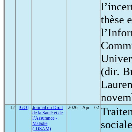
l’incer
thèse 
l’Infor
Commu
Univer
(dir. B
Lauren
novem
12
[GO]
Journal du Droit
2026―Apr―02
Traite
de la Santé et de
l’Assurance -
social
Maladie
(JDSAM)