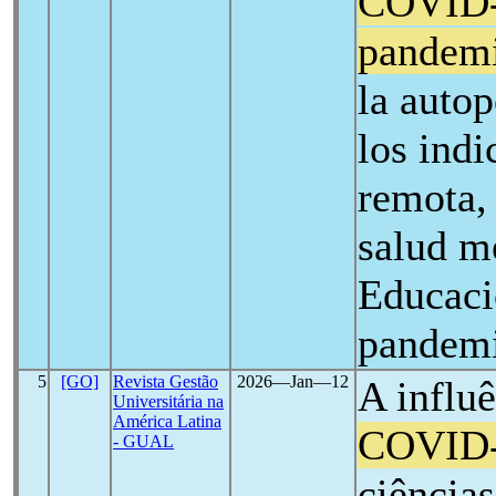
COVID
pandem
la autop
los ind
remota, 
salud m
Educaci
pandem
5
[GO]
Revista Gestão
2026―Jan―12
A influ
Universitária na
América Latina
COVID
- GUAL
ciência