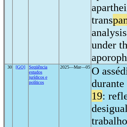
aparthe
trans
pa
analysis
under th
aporoph
30
[GO]
Seqüência
2025―Mar―05
O assédi
estudos
jurídicos e
durante
políticos
19
: ref
desigua
trabalho