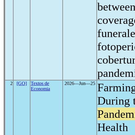
betwee
coverag
funerale
fotoperi
cobertur
pandem
2
[GO]
Textos de
2026―Jun―25
Farming
Economia
During 
Pandem
Health