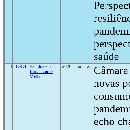
Perspec
resiliên
pandem
perspec
saúde
3
[GO]
Estudos em
2026―Jun―23
Câmara 
Jornalismo e
Mídia
novas p
consumo
pandem
echo ch