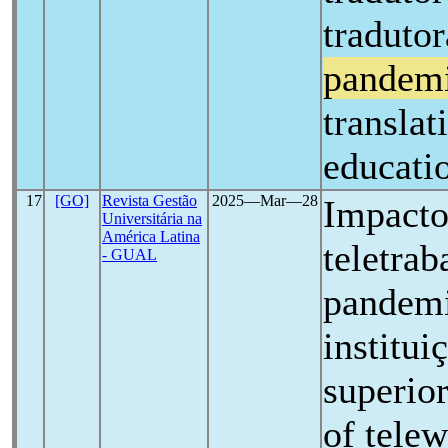
tradutor
pandem
translat
educati
17
[GO]
Revista Gestão
2025―Mar―28
Impacto
Universitária na
América Latina
teletrab
- GUAL
pandemi
institui
superio
of tele