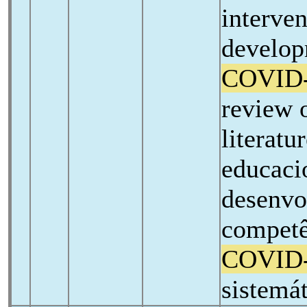
interven
developm
COVID
review o
literatu
educaci
desenvo
competê
COVID
sistemát