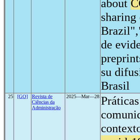
about
C
sharing 
Brazil",
de evide
preprin
su difus
Brasil
25
[GO]
Revista de
2025―Mar―28
Práticas
Ciências da
Administração
comunid
context