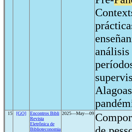
Context
práctica
enseñan
análisis
períodos
supervis
Alagoas
pandém
15
[GO]
Encontros Bibli
2025―May―09
Comport
Revista
Eletrônica de
de pesso
Biblioteconomia