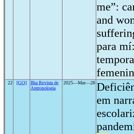
me”: ca
and wom
sufferi
para mí
tempora
femenin
22
[GO]
Ilha Revista de
2025―Mar―28
Deficiê
Antropologia
em narr
escolar
pandem