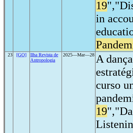
19
","Di
in acco
educati
Pandem
23
[GO]
Ilha Revista de
2025―Mar―28
A dança
Antropologia
estraté
curso un
pandem
19
","Da
Listeni