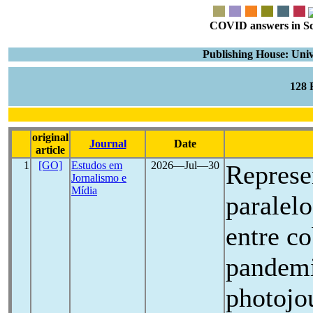
COVID answers in Scie
Publishing House: Univ
128
original
Journal
Date
article
1
[GO]
Estudos em
2026―Jul―30
Represe
Jornalismo e
Mídia
paralelo
entre co
pandemi
photojou