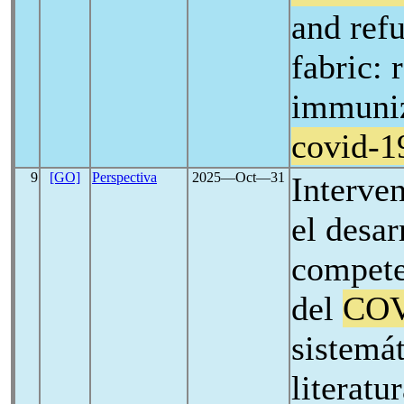
and refu
fabric: 
immuniz
covid-1
9
[GO]
Perspectiva
2025―Oct―31
Interve
el desar
compete
del
COV
sistemát
literatu