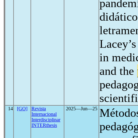
pandemi
didátic
letrame
Lacey’s
in medi
and the
pedagogi
scientif
14
[GO]
Revista
2025―Jun―25
Métodos
Internacional
Interdisciplinar
pedagóg
INTERthesis