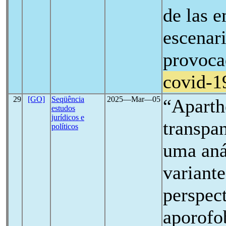
de las e
escenar
provoca
covid-1
29
[GO]
Seqüência
2025―Mar―05
“Aparth
estudos
jurídicos e
transpa
políticos
uma anál
variant
perspec
aporofo