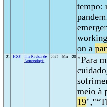
tempo: 
pandemi
emergen
working
on a
pa
21
[GO]
Ilha Revista de
2025―Mar―28
"Para m
Antropologia
cuidado
sofrime
meio à 
19
","“T