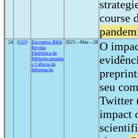
strategi
course 
pandem
24
[GO]
Encontros Bibli
2025―Mar―28
O impac
Revista
Eletrônica de
evidênci
Biblioteconomia
e Ciência da
preprin
Informação
seu com
Twitter
impact o
scientif