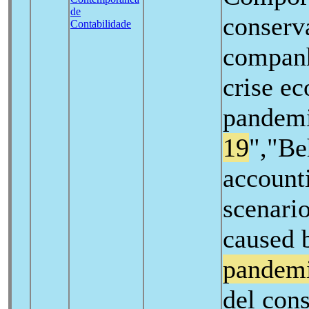
de
conserv
Contabilidade
companh
crise e
pandem
19
","Be
account
scenario
caused 
pandem
del con