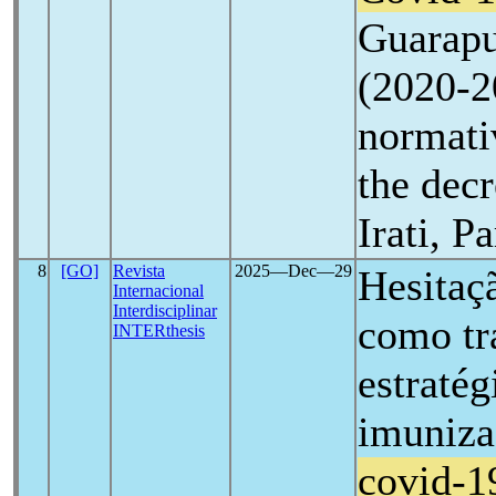
Guarapu
(2020-2
normati
the dec
Irati, P
8
[GO]
Revista
2025―Dec―29
Hesitaç
Internacional
Interdisciplinar
como tr
INTERthesis
estratég
imuniza
covid-1