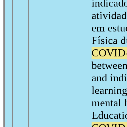
indicad
atividad
em estu
Física 
COVID
between
and ind
learning
mental 
Educati