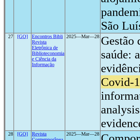
pandem
São Luí
27
[GO]
Encontros Bibli
2025―Mar―28
Gestão 
Revista
Eletrônica de
saúde: a
Biblioteconomia
e Ciência da
evidênci
Informação
Covid-
informa
analysis
evidenc
28
[GO]
Revista
2025―Mar―28
Compor
Contemporânea