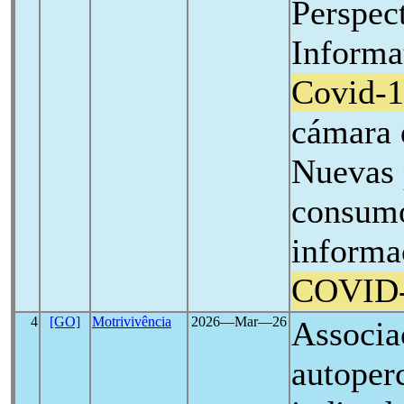
Perspec
Informa
Covid-
cámara 
Nuevas 
consumo
informa
COVID
4
[GO]
Motrivivência
2026―Mar―26
Associa
autoper