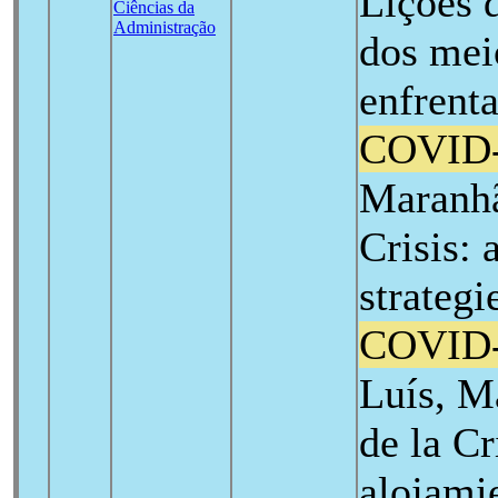
Lições d
Ciências da
Administração
dos mei
enfrent
COVID
Maranhã
Crisis:
strategi
COVID
Luís, M
de la Cr
alojamie