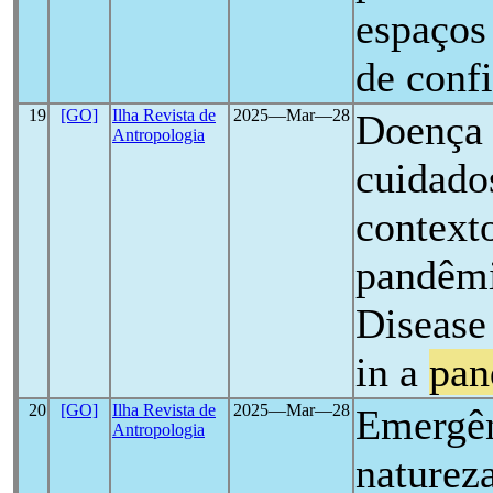
espaços
de conf
19
[GO]
Ilha Revista de
2025―Mar―28
Doença 
Antropologia
cuidado
context
pandêmi
Disease 
in a
pan
20
[GO]
Ilha Revista de
2025―Mar―28
Emergên
Antropologia
natureza