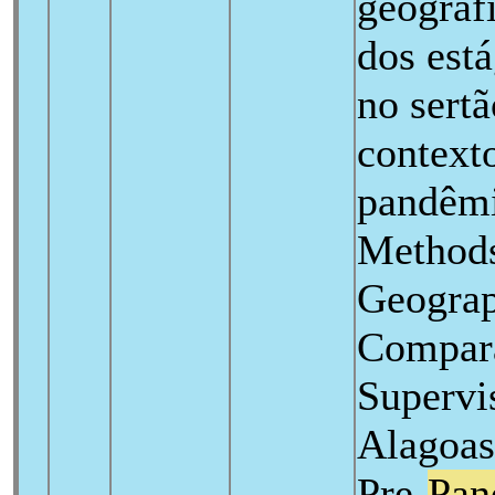
geograf
dos est
no sert
contexto
pandêmi
Methods
Geograp
Compara
Supervis
Alagoas
Pre-
Pan