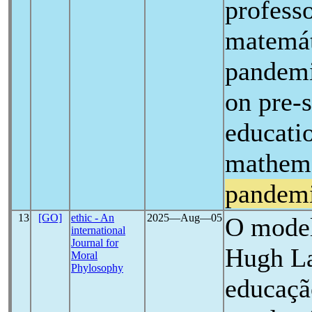
professo
matemát
pandemi
on pre-s
educati
mathema
pandem
13
[GO]
ethic - An
2025―Aug―05
O model
international
Journal for
Hugh La
Moral
Phylosophy
educaçã