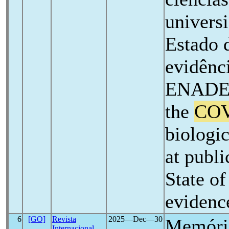
univers
Estado d
evidênci
ENADE",
the
COV
biologic
at publi
State of
eviden
6
[GO]
Revista
2025―Dec―30
Memória
Internacional