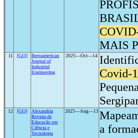
PROFI
BRASI
COVID
MAIS P
11
[GO]
Iberoamerican
2025―Oct―14
Identif
Journal of
Industrial
Covid-
Engineering
Pequena
Sergipa
12
[GO]
Alexandria
2025―Aug―13
Mapeame
Revista de
Educação em
a formaç
Ciência e
Tecnologia