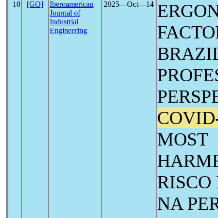
10
[GO]
Iberoamerican
2025―Oct―14
ERGON
Journal of
Industrial
FACTO
Engineering
BRAZI
PROFE
PERSP
COVID
MOST
HARMF
RISCO
NA PE