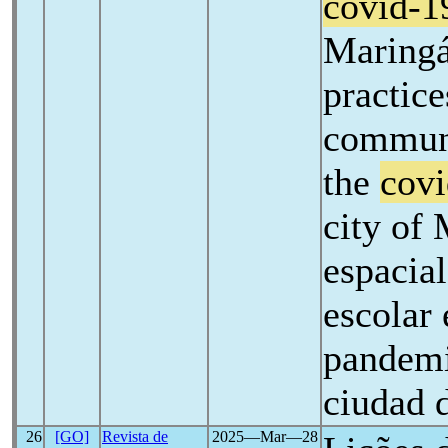
covid-1
Maringá
practice
communi
the
covi
city of
espacia
escolar 
pandem
ciudad 
26
[GO]
Revista de
2025―Mar―28