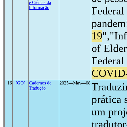
e Ciência da
Federal
Informação
pandem
19
","In
of Elder
Federal 
COVID
16
[GO]
Cadernos de
2025―May―08
Traduzi
Tradução
prática 
um proj
tradutor