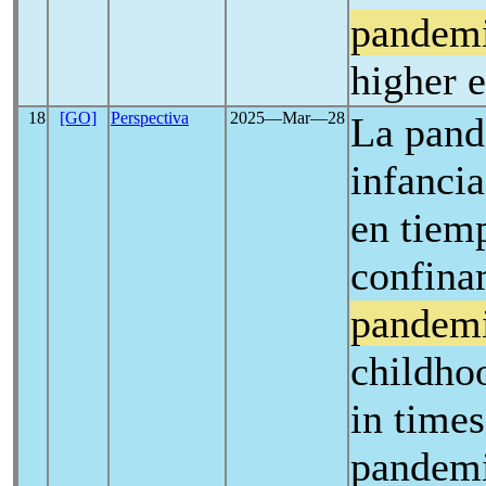
pandem
higher e
18
[GO]
Perspectiva
2025―Mar―28
La pand
infancia
en tiem
confina
pandem
childho
in time
pandemi