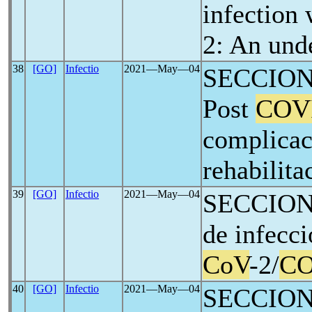
infection
2: An und
38
[GO]
Infectio
2021―May―04
SECCION 
Post
COV
complicac
rehabilita
39
[GO]
Infectio
2021―May―04
SECCION 
de infecc
CoV
-2/
CO
40
[GO]
Infectio
2021―May―04
SECCION I