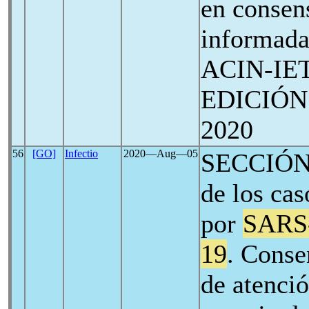
en consen
informada
ACIN-IE
EDICIÓN. 
2020
56
[GO]
Infectio
2020―Aug―05
SECCIÓN 
de los cas
por
SARS
19
. Cons
de atenció