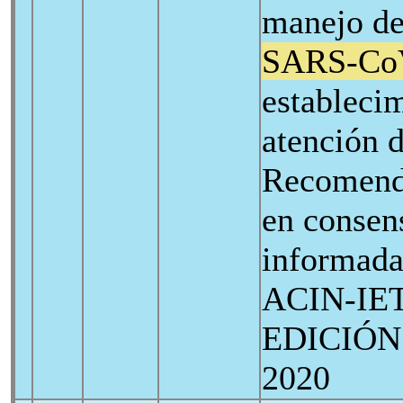
manejo de
SARS-Co
estableci
atención d
Recomend
en consen
informada
ACIN-IE
EDICIÓN. 
2020