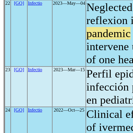
22
[GO]
Infectio
2023―May―04
Neglected 
reflexion 
pandemic
intervene 
of one hea
23
[GO]
Infectio
2023―Mar―15
Perfil epi
infección
en pediatr
24
[GO]
Infectio
2022―Oct―25
Clinical e
of iverme