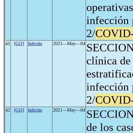
operativas
infección
2/
COVID
41
[GO]
Infectio
2021―May―04
SECCION I
clínica de
estratific
infección
2/
COVID
42
[GO]
Infectio
2021―May―04
SECCION 
de los cas