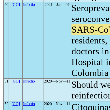
50
[GO]
Infectio
2021―Jan―07
Seropreva
seroconver
SARS-Co
residents,
doctors in
Hospital 
Colombia
51
[GO]
Infectio
2020―Nov―11
Should we
reinfectio
52
[GO]
Infectio
2020―Nov―11
Citoquinas