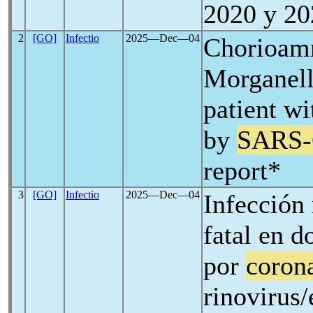
2020 y 20
2
[GO]
Infectio
2025―Dec―04
Chorioamn
Morganell
patient wi
by
SARS-
report*
3
[GO]
Infectio
2025―Dec―04
Infección 
fatal en d
por
coron
rinovirus/