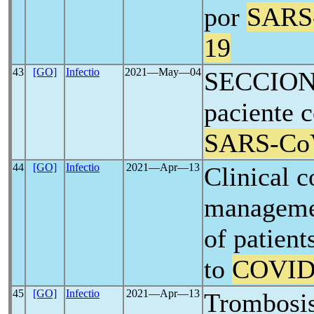
por
SARS
19
43
[GO]
Infectio
2021―May―04
SECCION 
paciente c
SARS-Co
44
[GO]
Infectio
2021―Apr―13
Clinical c
manageme
of patient
to
COVID
45
[GO]
Infectio
2021―Apr―13
Trombosis