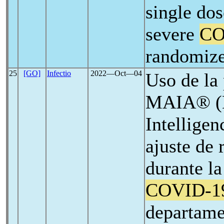
single dos
severe
CO
randomized
25
[GO]
Infectio
2022―Oct―04
Uso de la
MAIA® (Me
Intelligen
ajuste de 
durante l
COVID-1
departame