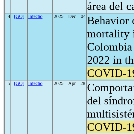
área del 
4
[GO]
Infectio
2025―Dec―04
Behavior 
mortality 
Colombia 
2022 in th
COVID-1
5
[GO]
Infectio
2025―Apr―28
Comportam
del síndr
multisist
COVID-1