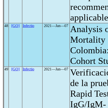
recommen
applicabl
48
[GO]
Infectio
2021―Jan―07
Analysis 
Mortality 
Colombia:
Cohort St
49
[GO]
Infectio
2021―Jan―07
Verificac
de la pru
Rapid Tes
IgG/IgM- 