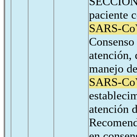
SECCIÓN 
paciente c
SARS-Co
Consenso
atención, 
manejo de
SARS-Co
estableci
atención d
Recomend
en consen