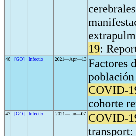
cerebrale
manifesta
extrapul
19
: Repor
46
[GO]
Infectio
2021―Apr―13
Factores d
población
COVID-1
cohorte re
47
[GO]
Infectio
2021―Jan―07
COVID-1
transport