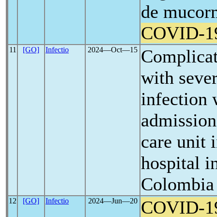
de mucorm
COVID-1
11
[GO]
Infectio
2024―Oct―15
Complicat
with seve
infection
admission 
care unit 
hospital i
Colombia
12
[GO]
Infectio
2024―Jun―20
COVID-1