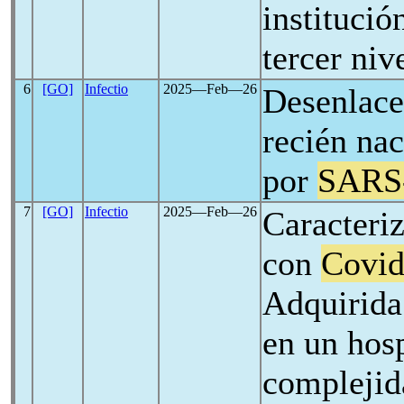
instituci
tercer niv
6
[GO]
Infectio
2025―Feb―26
Desenlace
recién nac
por
SARS
7
[GO]
Infectio
2025―Feb―26
Caracteri
con
Covid
Adquirida
en un hosp
complejid