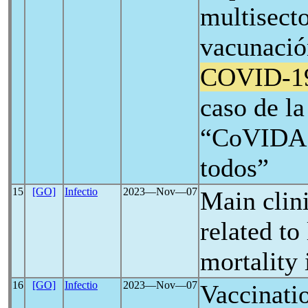
multisecto
vacunació
COVID-1
caso de la
“CoVIDA l
todos”
15
[GO]
Infectio
2023―Nov―07
Main clini
related to
mortality
16
[GO]
Infectio
2023―Nov―07
Vaccinati