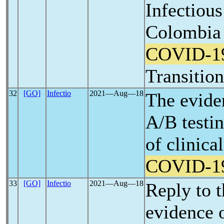
Infectious
Colombia 
COVID-1
Transitio
32
[GO]
Infectio
2021―Aug―18
The evide
A/B testin
of clinica
COVID-1
33
[GO]
Infectio
2021―Aug―18
Reply to t
evidence 