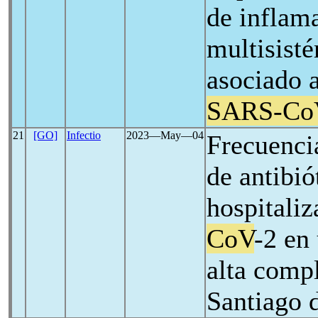
de inflam
multisisté
asociado a
SARS-Co
21
[GO]
Infectio
2023―May―04
Frecuenci
de antibió
hospitali
CoV
-2 en
alta comp
Santiago 