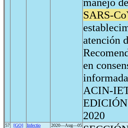
manejo de
SARS-Co
estableci
atención d
Recomend
en consen
informada
ACIN-IE
EDICIÓN.
2020
57
[GO]
Infectio
2020―Aug―05