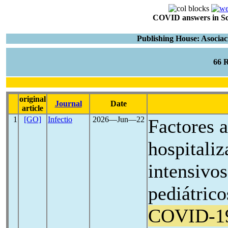
COVID answers in Scie
Publishing House: Asociac
66 
original
Journal
Date
article
1
[GO]
Infectio
2026―Jun―22
Factores 
hospitali
intensivos
pediátric
COVID-1