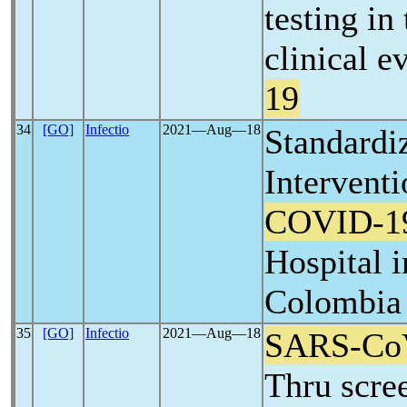
testing in
clinical e
19
34
[GO]
Infectio
2021―Aug―18
Standardi
Interventi
COVID-1
Hospital 
Colombia
35
[GO]
Infectio
2021―Aug―18
SARS-Co
Thru scree