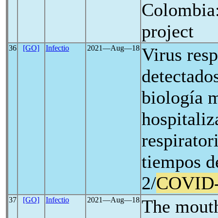
Colombia
project
36
[GO]
Infectio
2021―Aug―18
Virus resp
detectados
biología 
hospitaliz
respirator
tiempos 
2/
COVID
37
[GO]
Infectio
2021―Aug―18
The mouth