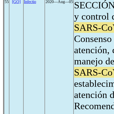
55
[GO]
Infectio
2020―Aug―05
SECCIÓN 
y control 
SARS-Co
Consenso
atención, 
manejo de
SARS-Co
estableci
atención d
Recomend