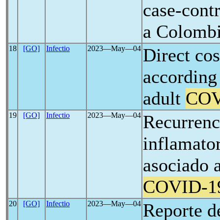
case-contr
a Colombi
18
[GO]
Infectio
2023―May―04
Direct cos
according 
adult
COV
19
[GO]
Infectio
2023―May―04
Recurrenc
inflamato
asociado a
COVID-1
20
[GO]
Infectio
2023―May―04
Reporte d