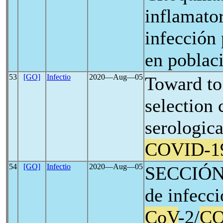
inflamator
infección
en poblac
53
[GO]
Infectio
2020―Aug―05
Toward to
selection 
serologica
COVID-1
54
[GO]
Infectio
2020―Aug―05
SECCIÓN 
de infecc
CoV
-2/
CO