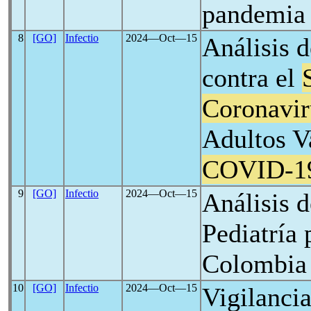
pandemia
8
[GO]
Infectio
2024―Oct―15
Análisis 
contra el
Coronavir
Adultos V
COVID-1
9
[GO]
Infectio
2024―Oct―15
Análisis 
Pediatría
Colombia
10
[GO]
Infectio
2024―Oct―15
Vigilancia