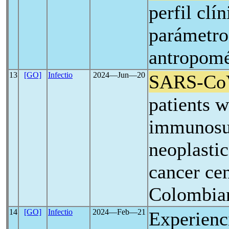
perfil clí
parámetros
antropomé
13
[GO]
Infectio
2024―Jun―20
SARS-Co
patients w
immunosu
neoplastic
cancer cen
Colombia
14
[GO]
Infectio
2024―Feb―21
Experienc