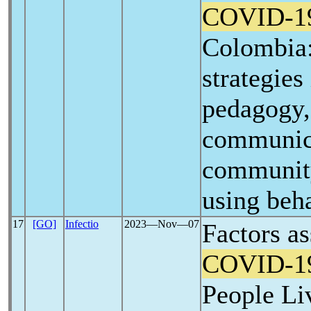
COVID-1
Colombia:
strategies
pedagogy,
communic
community
using beh
17
[GO]
Infectio
2023―Nov―07
Factors as
COVID-1
People Li