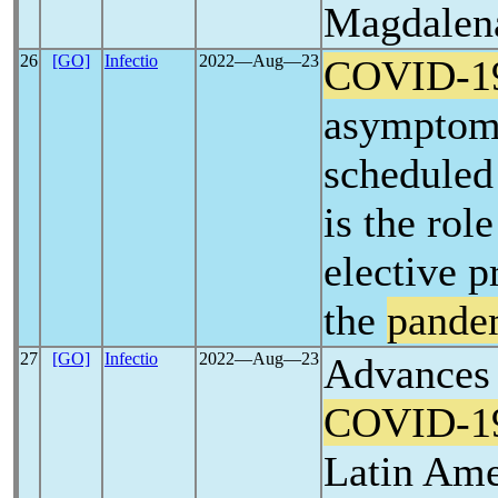
Magdalen
26
[GO]
Infectio
2022―Aug―23
COVID-1
asymptoma
scheduled
is the rol
elective p
the
pande
27
[GO]
Infectio
2022―Aug―23
Advances 
COVID-1
Latin Ame