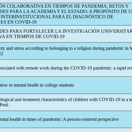
ÓN COLABORATIVA EN TIEMPOS DE PANDEMIA: RETOS Y
ES PARA LA ACADEMIA Y EL ESTADO: A PROPÓSITO DE 
 INTERINSTITUCIONAL PARA EL DIAGNÓSTICO DE
NES EN
COVID-19
ES PARA FORTALECER LA INVESTIGACIÓN UNIVERSITAR
A EN TIEMPOS DE
COVID-19
ty and stress according to belonging to a religion during
pandemic
in 
22
sociated with remote work during the
COVID-19
pandemic
: a rapid r
 blow to mental health in college students
logical and treatment characteristics of children with
COVID-19
in a t
 Perú
ntal health in times of
pandemic
: A person-centered perspective