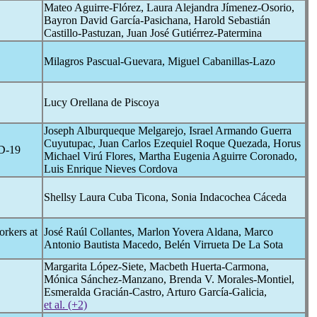
Mateo Aguirre-Flórez, Laura Alejandra Jímenez-Osorio,
Bayron David García-Pasichana, Harold Sebastián
Castillo-Pastuzan, Juan José Gutiérrez-Patermina
Milagros Pascual-Guevara, Miguel Cabanillas-Lazo
Lucy Orellana de Piscoya
Joseph Alburqueque Melgarejo, Israel Armando Guerra
Cuyutupac, Juan Carlos Ezequiel Roque Quezada, Horus
D-19
Michael Virú Flores, Martha Eugenia Aguirre Coronado,
Luis Enrique Nieves Cordova
Shellsy Laura Cuba Ticona, Sonia Indacochea Cáceda
rkers at
José Raúl Collantes, Marlon Yovera Aldana, Marco
Antonio Bautista Macedo, Belén Virrueta De La Sota
Margarita López-Siete, Macbeth Huerta-Carmona,
Mónica Sánchez-Manzano, Brenda V. Morales-Montiel,
Esmeralda Gracián-Castro, Arturo García-Galicia,
et al. (+2)