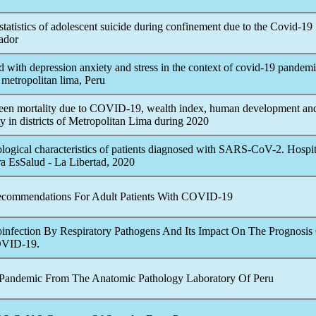
tatistics of adolescent suicide during confinement due to the
Covid-19
ador
d with depression anxiety and stress in the context of
covid-19
pandemi
f metropolitan lima, Peru
een mortality due to
COVID-19
, wealth index, human development an
y in districts of Metropolitan Lima during 2020
logical characteristics of patients diagnosed with
SARS-CoV
-2. Hospit
a EsSalud - La Libertad, 2020
Recommendations For Adult Patients With
COVID-19
infection By Respiratory Pathogens And Its Impact On The Prognosis
VID-19
.
Pandemic
From The Anatomic Pathology Laboratory Of Peru