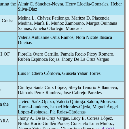
uring the
Almir C. Sánchez-Neyra, Herry Lloclla-Gonzales, Heber
Silva-Díaz
Melina L. Chávez Patilongo, Maritza D. Placencia
risis:
Medina, María E. Muñoz Zambrano, Margot Quintana
Salinas, Amelia Olortegui Moncada
Valeria Antuanne Ortiz Ramos, Nora Nicole Itusaca
Dueñas
H OF
Fiorella Otero Carrillo, Pamela Rocio Picoy Romero,
Rubén Espinoza Rojas, Jhony De La Cruz Vargas
Luis F. Chero Córdova, Guisela Yabar-Torres
Cinthya Santa Cruz López, Sheyla Tenorio Villanueva,
9
Dámaris Pérez Ramírez, José Cabrejo Paredes
Javiera Saéz-Opazo, Valeria Quiroga-Salom, Monserrat
n the
Torres-Landeros, Ismael Morales-Ojeda, Miguel Ángel
López-Espinoza, Pía Rojas-Cárdenas
Jhony A. De la Cruz Vargas, Lucy E. Correa López,
PARA
Norka Rocío Guillén Ponce, Consuelo Luna Muñoz,
Alonso Soto Tarazona, Víctor Vera Ponce,
et al. (+3)