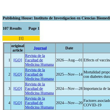
Publishing House: Instituto de Investigacion en Ciencias Biomed
107 Results Page 1
[1]
original
Journal
Date
article
Revista de la
1
[GO]
Facultad de
2026―Aug―01
Effects of vaccin
Medicina Humana
Revista de la
Mortalidad propo
2
[GO]
Facultad de
2025―Nov―14
con diabetes dura
Medicina Humana
Revista de la
3
[GO]
Facultad de
2024―Nov―28
Importancia de la
Medicina Humana
Revista de la
Factores asociad
4
[GO]
Facultad de
2024―Nov―20
COVID-19
Medicina Humana