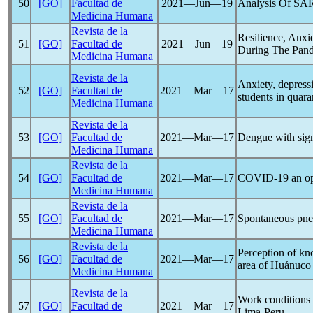
50
[GO]
Facultad de
2021―Jun―19
Analysis Of
SA
Medicina Humana
Revista de la
Resilience, Anx
51
[GO]
Facultad de
2021―Jun―19
During The
Pan
Medicina Humana
Revista de la
Anxiety, depressi
52
[GO]
Facultad de
2021―Mar―17
students in quar
Medicina Humana
Revista de la
53
[GO]
Facultad de
2021―Mar―17
Dengue with signs
Medicina Humana
Revista de la
54
[GO]
Facultad de
2021―Mar―17
COVID-19
an op
Medicina Humana
Revista de la
55
[GO]
Facultad de
2021―Mar―17
Spontaneous pne
Medicina Humana
Revista de la
Perception of kn
56
[GO]
Facultad de
2021―Mar―17
area of Huánuco
Medicina Humana
Revista de la
Work conditions 
57
[GO]
Facultad de
2021―Mar―17
Lima-Peru