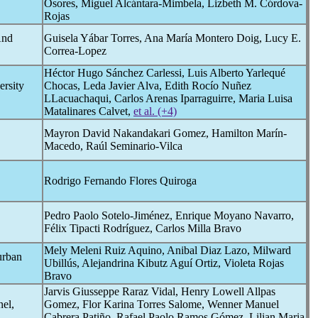
Osores, Miguel Alcántara-Mimbela, Lizbeth M. Córdova-
Rojas
And
Guisela Yábar Torres, Ana María Montero Doig, Lucy E.
Correa-Lopez
Héctor Hugo Sánchez Carlessi, Luis Alberto Yarlequé
ersity
Chocas, Leda Javier Alva, Edith Rocío Nuñez
LLacuachaqui, Carlos Arenas Iparraguirre, Maria Luisa
Matalinares Calvet,
et al. (+4)
Mayron David Nakandakari Gomez, Hamilton Marín-
Macedo, Raúl Seminario-Vilca
Rodrigo Fernando Flores Quiroga
Pedro Paolo Sotelo-Jiménez, Enrique Moyano Navarro,
Félix Tipacti Rodríguez, Carlos Milla Bravo
Mely Meleni Ruiz Aquino, Anibal Diaz Lazo, Milward
 urban
Ubillús, Alejandrina Kibutz Aguí Ortiz, Violeta Rojas
Bravo
Jarvis Giusseppe Raraz Vidal, Henry Lowell Allpas
nel,
Gomez, Flor Karina Torres Salome, Wenner Manuel
Cabrera Patiño, Rafael Paolo Ramos Gómez, Lilian Maria