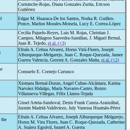
Curisinche-Rojas, Diana Gonzales Zurita, Ericson
Gutiérrez
f
Edgar M. Huaraca-De los Santos, Norka R. Guillen-
Ponce, Marlon Morales-Moisela, Lucy E. Correa-López
Cecilia Pajuelo-Reyes, Luis M. Rojas, Christian J.
Campos, Milagros Saavedra-Samillan, J. Miguel Bernal,
Juan R. Tejedo,
et al. (+3)
Efraín A. Cehua Alvarez, Horus Virú-Flores, Joseph
a
Alburqueque-Melgarejo, Juan C. Roque-Quezada, Jamee
Guerra Valencia, Geremi A. Gonzales Matta,
et al. (+2)
he
Consuelo E. Cornejo Carrasco
Xiomara Bernal-Duran, Angel Cubas-Alcántara, Karina
Narváez Hidalgo, María Navarro-Castro, Renzo
Villanueva-Villegas, Félix Llanos-Tejada
Gissel Arteta-Sandoval, Denis Frank Cunza-Aranzábal,
Jazmin Madrid-Valdiviezo, July Vanessa Huamán-Pérez
Efrain A. Cehua Alvarez, Joseph Alburqueque Melgarejo,
 the
Horus M. Viru Flores, Juan C. Roque-Quezada, Catherine
A. Suárez Egoávil, Israrel A. Guerra