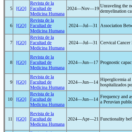
Revista de la
Unraveling the n
5
[GO]
Facultad de
2024―Nov―19
demyelination c
Medicina Humana
Revista de la
6
[GO]
Facultad de
2024―Jul―31
Association Bet
Medicina Humana
Revista de la
7
[GO]
Facultad de
2024―Jul―31
Cervical Cancer
Medicina Humana
Revista de la
8
[GO]
Facultad de
2024―Jun―17
Prognostic capaci
Medicina Humana
Revista de la
Hiperglicemia al
9
[GO]
Facultad de
2024―Jun―14
hospitalizados p
Medicina Humana
Revista de la
Frequency and as
10
[GO]
Facultad de
2024―Jun―14
a Peruvian public
Medicina Humana
Revista de la
11
[GO]
Facultad de
2024―Apr―21
Functionality bef
Medicina Humana