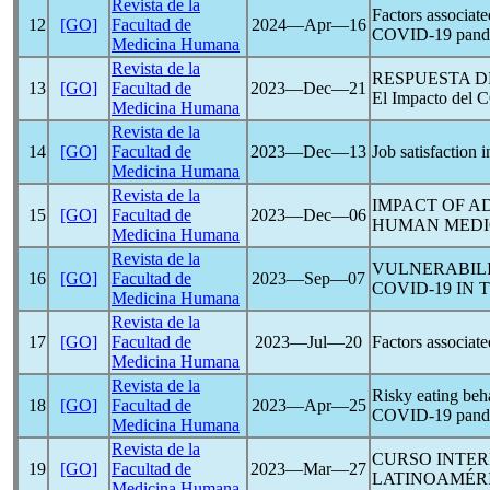
Revista de la
Factors associat
12
[GO]
Facultad de
2024―Apr―16
COVID-19
pand
Medicina Humana
Revista de la
RESPUESTA DE 
13
[GO]
Facultad de
2023―Dec―21
El Impacto del
C
Medicina Humana
Revista de la
14
[GO]
Facultad de
2023―Dec―13
Job satisfaction 
Medicina Humana
Revista de la
IMPACT OF A
15
[GO]
Facultad de
2023―Dec―06
HUMAN MEDIC
Medicina Humana
Revista de la
VULNERABILI
16
[GO]
Facultad de
2023―Sep―07
COVID-19
IN T
Medicina Humana
Revista de la
17
[GO]
Facultad de
2023―Jul―20
Factors associate
Medicina Humana
Revista de la
Risky eating beh
18
[GO]
Facultad de
2023―Apr―25
COVID-19
pand
Medicina Humana
Revista de la
CURSO INTER
19
[GO]
Facultad de
2023―Mar―27
LATINOAMÉR
Medicina Humana