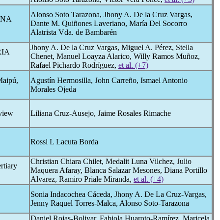
Alonso Soto Tarazona, Jhony A. De la Cruz Vargas,
UNA
Dante M. Quiñones Laveriano, María Del Socorro
Alatrista Vda. de Bambarén
Jhony A. De la Cruz Vargas, Miguel A. Pérez, Stella
IA
Chenet, Manuel Loayza Alarico, Willy Ramos Muñoz,
Rafael Pichardo Rodríguez,
et al. (+7)
Maipú,
Agustín Hermosilla, John Carreño, Ismael Antonio
Morales Ojeda
eview
Liliana Cruz-Ausejo, Jaime Rosales Rimache
Rossi L Lacuta Borda
Christian Chiara Chilet, Medalit Luna Vilchez, Julio
ertiary
Maquera Afaray, Blanca Salazar Mesones, Diana Portillo
Alvarez, Ramiro Priale Miranda,
et al. (+4)
Sonia Indacochea Cáceda, Jhony A. De La Cruz-Vargas,
Jenny Raquel Torres-Malca, Alonso Soto-Tarazona
Daniel Rojas-Bolivar, Fabiola Huaroto-Ramírez, Maricela