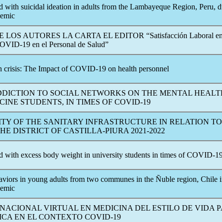
ed with suicidal ideation in adults from the Lambayeque Region, Peru, d
emic
LOS AUTORES LA CARTA EL EDITOR “Satisfacción Laboral en C
OVID-19
en el Personal de Salud”
in crisis: The Impact of
COVID-19
on health personnel
DDICTION TO SOCIAL NETWORKS ON THE MENTAL HEALT
INE STUDENTS, IN TIMES OF
COVID-19
TY OF THE SANITARY INFRASTRUCTURE IN RELATION TO
HE DISTRICT OF CASTILLA-PIURA 2021-2022
d with excess body weight in university students in times of
COVID-1
aviors in young adults from two communes in the Ñuble region, Chile i
emic
NACIONAL VIRTUAL EN MEDICINA DEL ESTILO DE VIDA 
ICA EN EL CONTEXTO
COVID-19