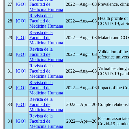
27
[GO]
Facultad de
2022―Aug―03
Prevalence, clini
Medicina Humana
Revista de la
Health profile of
28
[GO]
Facultad de
2022―Aug―03
COVID-19
, at 
Medicina Humana
Revista de la
29
[GO]
Facultad de
2022―Aug―03
Malaria and
COV
Medicina Humana
Revista de la
Validation of th
30
[GO]
Facultad de
2022―Aug―03
reference univers
Medicina Humana
Revista de la
Virtual teaching 
31
[GO]
Facultad de
2022―Aug―03
COVID-19
pand
Medicina Humana
Revista de la
32
[GO]
Facultad de
2022―Aug―03
Impact of the
Co
Medicina Humana
Revista de la
33
[GO]
Facultad de
2022―Apr―20
Couple relationsh
Medicina Humana
Revista de la
Factors associate
34
[GO]
Facultad de
2022―Apr―20
Covid-19
pande
Medicina Humana