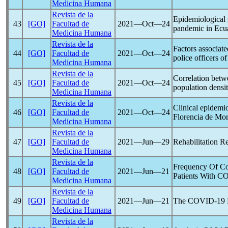
Medicina Humana
Revista de la
Epidemiological s
43
[GO]
Facultad de
2021―Oct―24
pandemic
in Ecu
Medicina Humana
Revista de la
Factors associate
44
[GO]
Facultad de
2021―Oct―24
police officers o
Medicina Humana
Revista de la
Correlation betw
45
[GO]
Facultad de
2021―Oct―24
population densit
Medicina Humana
Revista de la
Clinical epidemio
46
[GO]
Facultad de
2021―Oct―24
Florencia de Mor
Medicina Humana
Revista de la
47
[GO]
Facultad de
2021―Jun―29
Rehabilitation 
Medicina Humana
Revista de la
Frequency Of Co
48
[GO]
Facultad de
2021―Jun―21
Patients With
CO
Medicina Humana
Revista de la
49
[GO]
Facultad de
2021―Jun―21
The
COVID-19
Medicina Humana
Revista de la