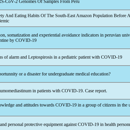
RS-CoV
-2 Genomes Of Samples From Peru
iety And Eating Habits Of The South-East Amazon Population Before 
demic
on, somatization and experiential avoidance indicators in peruvian univ
antine by
COVID-19
 of alarm and Leptospirosis in a pediatric patient with
COVID-19
ortunnity or a disaster for undergraduate medical education?
umomediastinum in patients with
COVID-19
. Case report.
owledge and attitudes towards
COVID-19
in a group of citizens in the
and personal protective equipment against
COVID-19
in health person