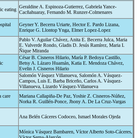
Geraldine A. Espinoza-Gutierrez, Gabriela Yance-
ic
eating
Cacñahuaray, Fernando M. Runzer-Colmenares
spital
Geyner Y. Becerra Uriarte, Hector E. Pardo Lizana,
Enrique G. Llontop Ynga, Elmer Lopez-Lopez
Pablo V. Aguilar Chávez, Anita E. Becerra Julca, Maria
E. Valverde Rondo, Gladis D. Jesús Ramírez, Maria I.
Ñique Miranda
César B. Cisneros Hilario, María P. Bedoya Castillo,
ic
Betsy A. Lázaro Huamán, Katia E. Mendoza Chávez,
Evelin J. Cisneros Hilario
Salomón Vásquez Villanueva, Salomón A. Vásquez-
Campos, Luis E. Barba Briceño, Carlos A. Vásquez-
Villanueva, Lizardo Vásquez-Villanueva
a care
Mariana Callapiña-De Paz, Yoshie Z. Cisneros-Núñez,
Norka R. Guillén-Ponce, Jhony A. De La Cruz-Vargas
Ana Belén Cáceres Codoceo, Ismael Morales Ojeda
Mónica Vásquez Bambaren, Víctor Alberto Soto-Cáceres,
Víctor Serna-Alarcón