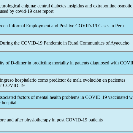
eurological enigma: central diabetes insipidus and extrapontine osmotic
aused by
covid-19
case report
ween Informal Employment and Positive
COVID-19
Cases in Peru
 During the
COVID-19
Pandemic
in Rural Communities of Ayacucho
ty of D-dimer in predicting mortality in patients diagnosed with
COVI
 ingreso hospitalario como predictor de mala evolución en pacientes
or
COVID-19
sociated factors of mental health problems in
COVID-19
vaccinated wo
 hospital
ore and after physiotherapy in post
COVID-19
patients