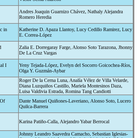
Andres Joaquin Guarnizo Chávez, Nathaly Alejandra
Romero Heredia
c
in
Katherine D. Apaza Llantoy, Lucy Cedillo Ramirez, Lucy
E. Correa-López
d
Zalia E. Dorregaray Farge, Alonso Soto Tarazona, Jhonny
De La Cruz Vargas
al I
Yeny Tejada-López, Evelyn del Socorro Goicochea-Ríos,
Olga Y. Guzmán-Aybar
Roger De la Cerna Luna, Analía Vélez de Villa Velarde,
Diana Luzquiños Castillo, Mariela Montesinos Daza,
Luisa Valdivia Estrada, Romina Tang Candiotti
 Of
Dante Manuel Quiñones-Laveriano, Alonso Soto, Lucero
Quilca-Barrera
Karina Patiño-Calla, Alejandro Yabar Berrocal
Johnny Leandro Saavedra Camacho, Sebastian Iglesias-