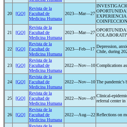
INVESTIGACI
Revista de la
OPORTUNIDAD
20
[GO]
Facultad de
2023―Mar―27
EXPERIENCIA
Medicina Humana
COINFECCIO
Revista de la
OPORTUNIDAD
21
[GO]
Facultad de
2023―Mar―27
COLABORATIV
Medicina Humana
Revista de la
Depression, anxie
22
[GO]
Facultad de
2023―Feb―17
Chile, during 20
Medicina Humana
Revista de la
23
[GO]
Facultad de
2022―Nov―10
Complications as
Medicina Humana
Revista de la
24
[GO]
Facultad de
2022―Nov―10
The
pandemic
's
Medicina Humana
Revista de la
Clinical-epidemio
25
[GO]
Facultad de
2022―Nov―07
referral center in
Medicina Humana
Revista de la
26
[GO]
Facultad de
2022―Aug―22
Reflections on me
Medicina Humana
Revista de la