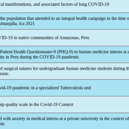
cal manifestations, and associated factors of long
COVID-19
 the population that attended to an integral health campaign in the time o
Subtanjalla, Ica 2021
ID-19
in native communities of Amazonas, Peru
e Patient Health Questionnaire-9 (PHQ-9) in human medicine interns at 
ity in Peru during the
COVID-19
pandemic
of surgical sutures for undergraduate human medicine students during t
emic
.
vid-19
pandemic
in a specialized Tuberculosis unit
ip quality scale in the
Covid-19
Context
d with anxiety in medical interns at a private university in the context of
mic