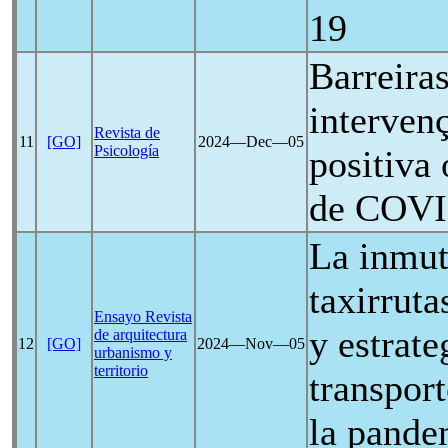
19
Barreiras
interven
Revista de
11
[GO]
2024―Dec―05
Psicología
positiva
de
COVI
La inmut
taxirruta
Ensayo Revista
y estrate
de arquitectura
12
[GO]
2024―Nov―05
urbanismo y
territorio
transpor
la pande