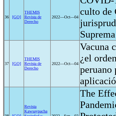
COVID-
culto de 
THEMIS
36
[GO]
Revista de
2022―Oct―04
jurisprud
Derecho
Suprema
Vacuna c
¿el orde
THEMIS
37
[GO]
Revista de
2022―Oct―04
peruano 
Derecho
aplicació
The Effe
Pandemi
Revista
Kawsaypacha
38
[GO]
Sociedad y
2022―Sep―02