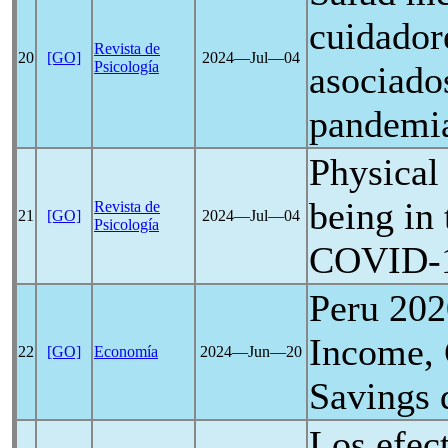
cuidador
Revista de
20
[GO]
2024―Jul―04
Psicología
asociado
pandemi
Physical 
being in 
Revista de
21
[GO]
2024―Jul―04
Psicología
COVID-
Peru 202
Income, 
22
[GO]
Economía
2024―Jun―20
Savings 
Los efec