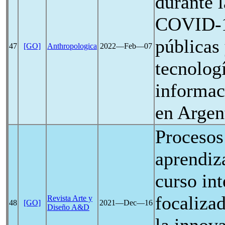
durante 
COVID-
públicas 
47
[GO]
Anthropologica
2022―Feb―07
tecnologí
informac
en Argen
Procesos
aprendiz
curso int
focalizad
Revista Arte y
48
[GO]
2021―Dec―16
Diseño A&D