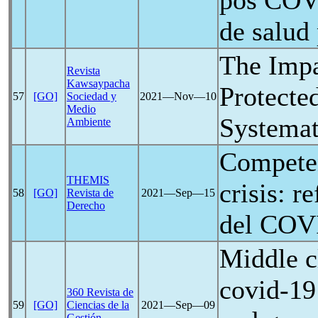
pos
COV
de salud
The Imp
Revista
Kawsaypacha
Protecte
57
[GO]
Sociedad y
2021―Nov―10
Medio
Systemat
Ambiente
Competen
THEMIS
crisis: r
58
[GO]
Revista de
2021―Sep―15
Derecho
del
COV
Middle cl
covid-19
360 Revista de
59
[GO]
Ciencias de la
2021―Sep―09
Gestión