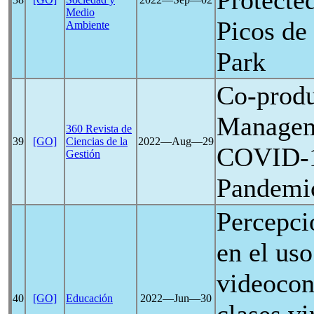
Protecte
Medio
Picos de
Ambiente
Park
Co-produ
Managem
360 Revista de
39
[GO]
Ciencias de la
2022―Aug―29
COVID-
Gestión
Pandemi
Percepci
en el uso
videocon
40
[GO]
Educación
2022―Jun―30