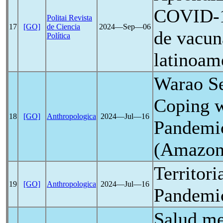
COVID-
Politai Revista
17
[GO]
de Ciencia
2024―Sep―06
de vacun
Política
latinoam
Warao Se
Coping w
18
[GO]
Anthropologica
2024―Jul―16
Pandemi
(Amazona
Territori
19
[GO]
Anthropologica
2024―Jul―16
Pandemi
Salud me