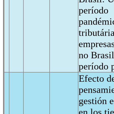
período
pandémic
tributár
empresas
no Brasi
período 
Efecto de
pensamie
gestión 
en los t