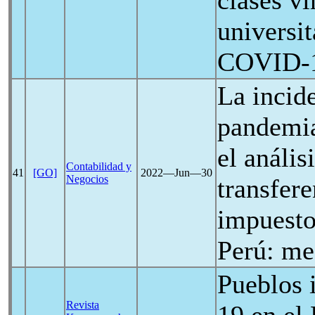
clases vi
universit
COVID-
La incide
pandemi
el anális
Contabilidad y
41
[GO]
2022―Jun―30
Negocios
transfere
impuesto 
Perú: me
Pueblos 
Revista