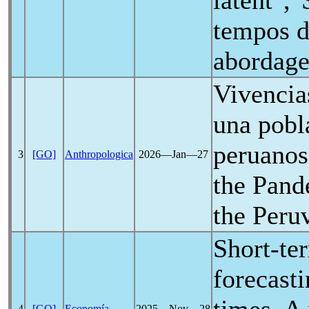
latent",
tempos d
abordage
Vivencia
una pobl
peruanos
3
[GO]
Anthropologica
2026―Jan―27
the
Pand
the Peru
Short-te
forecasti
4
[GO]
Economía
2025―Nov―28