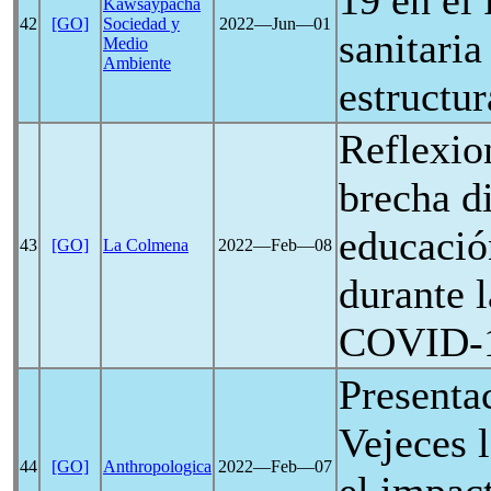
19
en el 
Kawsaypacha
42
[GO]
Sociedad y
2022―Jun―01
sanitaria
Medio
Ambiente
estructur
Reflexio
brecha di
educació
43
[GO]
La Colmena
2022―Feb―08
durante 
COVID-
Presenta
Vejeces 
44
[GO]
Anthropologica
2022―Feb―07