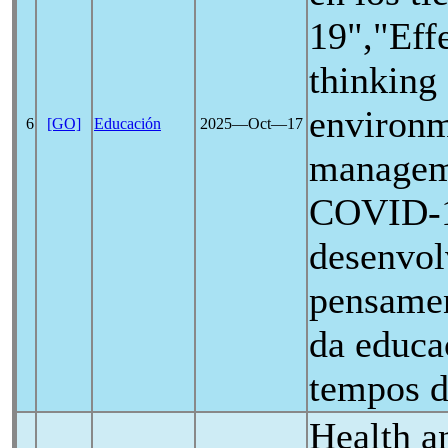
19
","Effe
thinking
environm
6
[GO]
Educación
2025―Oct―17
manageme
COVID-
desenvol
pensamen
da educa
tempos 
Health a