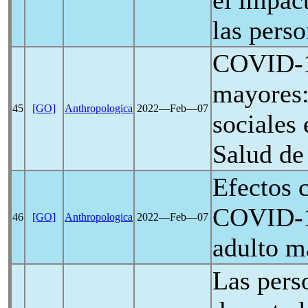
el impac
las pers
COVID-
mayores:
45
[GO]
Anthropologica
2022―Feb―07
sociales 
Salud de
Efectos c
COVID-
46
[GO]
Anthropologica
2022―Feb―07
adulto m
Las pers