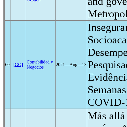
and gove
Metropol
Insegura
Socioaca
Desempen
Pesquisa
Contabilidad y
60
[GO]
2021―Aug―13
Negocios
Evidênci
Semanas
COVID-
Más allá 