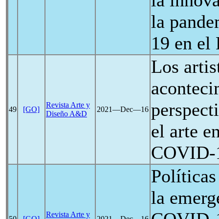
la innov
la pande
19
en el 
Los artis
aconteci
perspecti
Revista Arte y
49
[GO]
2021―Dec―16
Diseño A&D
el arte e
COVID-
Políticas
la emerge
Revista Arte y
50
[GO]
2021―Dec―16