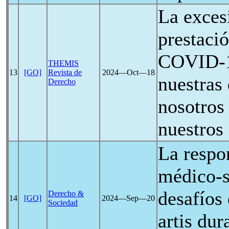
La exces
prestaci
COVID-
THEMIS
13
[GO]
Revista de
2024―Oct―18
nuestras
Derecho
nosotros
nuestros
La respon
médico-s
desafíos 
Derecho &
14
[GO]
2024―Sep―20
Sociedad
artis du