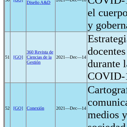
COVID-
Diseño A&D
el cuerp
y gobern
Estrategi
docentes
360 Revista de
51
[GO]
Ciencias de la
2021―Dec―14
durante 
Gestión
COVID-
Cartograf
comunica
52
[GO]
Conexión
2021―Dec―14
medios y