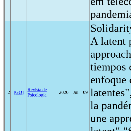
em telec
pandemi
Solidarit
A latent 
approach
tiempos d
enfoque 
latentes"
Revista de
2
[GO]
2026―Jul―09
Psicología
la pandé
une appr