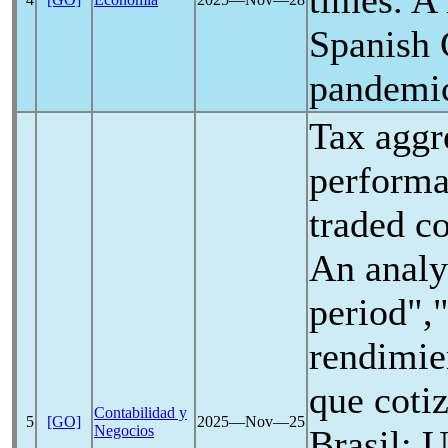
times. A
Spanish 
pandemi
Tax aggr
performa
traded c
An analy
period",
rendimie
que coti
Contabilidad y
5
[GO]
2025―Nov―25
Negocios
Brasil: U