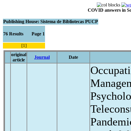
COVID answers in Scie
Publishing House: Sistema de Bibliotecas PUCP
76 Results Page 1
[1]
original
Journal
Date
article
Occupati
Managem
Psycholo
Telecons
Pandemi