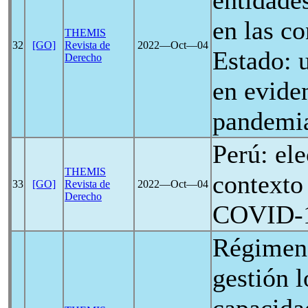
entidade
en las co
THEMIS
32
[GO]
Revista de
2022―Oct―04
Estado: 
Derecho
en eviden
pandemi
Perú: el
THEMIS
contexto
33
[GO]
Revista de
2022―Oct―04
Derecho
COVID-
Régimen
gestión l