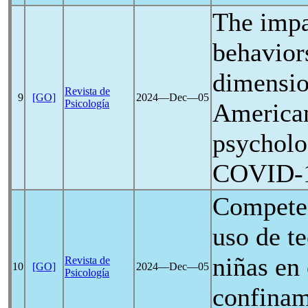
The impa
behavior
dimensio
Revista de
9
[GO]
2024―Dec―05
Psicología
American
psycholo
COVID-
Competen
uso de t
niñas en 
Revista de
10
[GO]
2024―Dec―05
Psicología
confinam