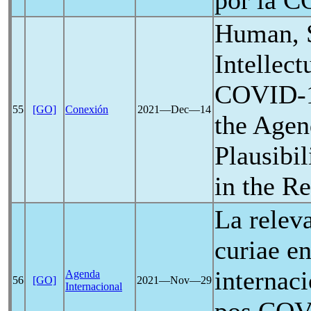
por la
C
Human, S
Intellect
COVID-
55
[GO]
Conexión
2021―Dec―14
the Agen
Plausibil
in the Re
La relev
curiae en
internaci
Agenda
56
[GO]
2021―Nov―29
Internacional