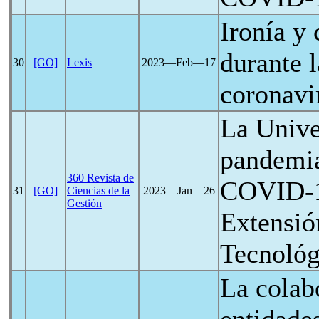
Ironía y 
durante 
30
[GO]
Lexis
2023―Feb―17
coronavi
La Unive
pandemia
360 Revista de
COVID-
31
[GO]
Ciencias de la
2023―Jan―26
Gestión
Extensió
Tecnológ
La colab