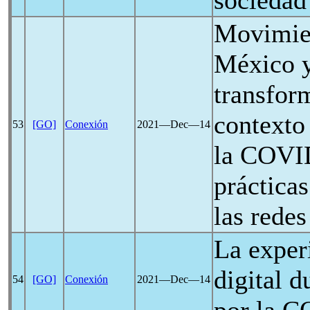
sociedad
Movimien
México y
transfor
contexto
53
[GO]
Conexión
2021―Dec―14
la
COVI
práctica
las redes
La experi
digital 
54
[GO]
Conexión
2021―Dec―14