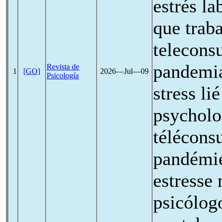
estrés la
que trab
teleconsu
pandemia
Revista de
1
[GO]
2026―Jul―09
Psicología
stress li
psycholo
téléconsu
pandémie
estresse 
psicólog