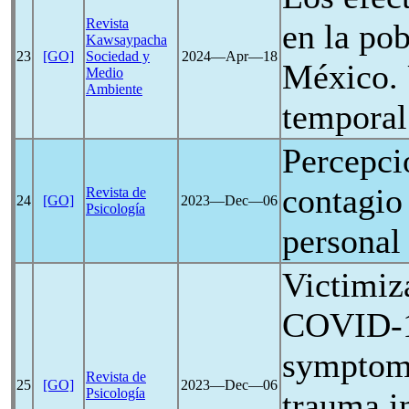
Revista
en la po
Kawsaypacha
23
[GO]
Sociedad y
2024―Apr―18
México. 
Medio
Ambiente
temporal
Percepci
contagio
Revista de
24
[GO]
2023―Dec―06
Psicología
personal
Victimiz
COVID-
symptoms
Revista de
25
[GO]
2023―Dec―06
Psicología
trauma in