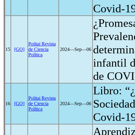
Covid-1
¿Promesa
Prevalen
Politai Revista
determin
15
[GO]
de Ciencia
2024―Sep―06
Política
infantil
de
COVI
Libro: “
Politai Revista
Sociedad
16
[GO]
de Ciencia
2024―Sep―06
Política
Covid-1
Aprendiz