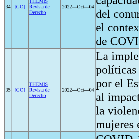
capacida
THEMIS
34
[GO]
Revista de
2022―Oct―04
del conu
Derecho
el conte
de
COVI
La imple
políticas
por el E
THEMIS
35
[GO]
Revista de
2022―Oct―04
al impac
Derecho
la violen
mujeres e