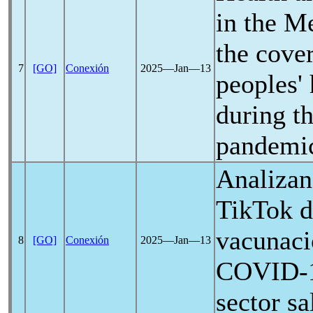
in the M
the cove
7
[GO]
Conexión
2025―Jan―13
peoples' 
during t
pandemi
Analizan
TikTok d
vacunaci
8
[GO]
Conexión
2025―Jan―13
COVID-
sector sa