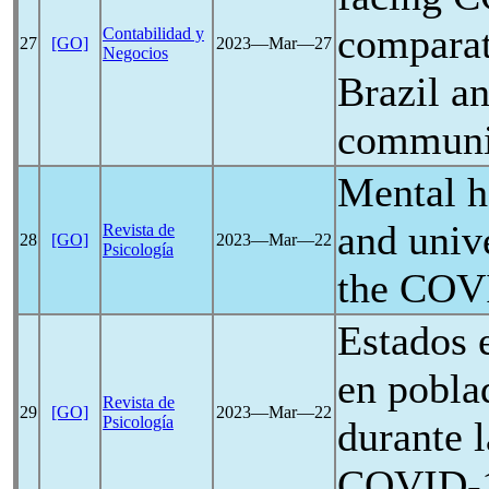
comparat
Contabilidad y
27
[GO]
2023―Mar―27
Negocios
Brazil an
communic
Mental he
and unive
Revista de
28
[GO]
2023―Mar―22
Psicología
the
COV
Estados 
en pobla
Revista de
29
[GO]
2023―Mar―22
Psicología
durante 
COVID-