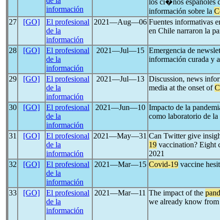
de la
los ci�nos españoles d
información
información sobre la
C
27
[GO]
El profesional
2021―Aug―06
Fuentes informativas 
de la
en Chile narraron la pa
información
28
[GO]
El profesional
2021―Jul―15
Emergencia de newslet
de la
información curada y a
información
29
[GO]
El profesional
2021―Jul―13
Discussion, news infor
de la
media at the onset of
C
información
30
[GO]
El profesional
2021―Jun―10
Impacto de la pandem
de la
como laboratorio de la 
información
31
[GO]
El profesional
2021―May―31
Can Twitter give insigh
de la
19
vaccination? Eight 
información
2021
32
[GO]
El profesional
2021―Mar―15
Covid-19
vaccine hesi
de la
información
33
[GO]
El profesional
2021―Mar―11
The impact of the
pan
de la
we already know from th
información