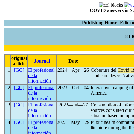
COVID answers in Scie
Publishing House: Edicio
83 
original
Journal
Date
article
1
[GO]
El profesional
2024―Apr―26
Cobertura del
Covid-1
de la
Tradicionales vs Nativ
información
2
[GO]
El profesional
2023―Oct―04
Interactive mapping o
de la
America
información
3
[GO]
El profesional
2023―Jul―27
Consumption of informa
de la
sources consulted duri
información
situation based on opin
4
[GO]
El profesional
2023―May―29
Public health communi
de la
literature during the fi
información