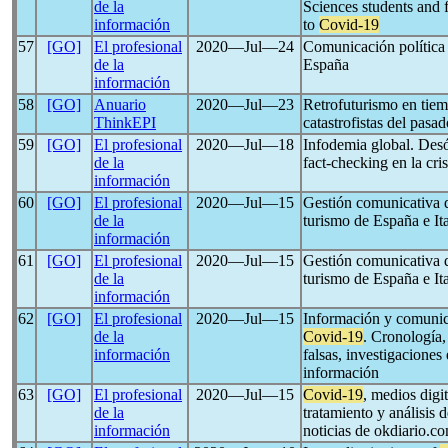
de la
Sciences students and 
información
to
Covid-19
57
[GO]
El profesional
2020―Jul―24
Comunicación política
de la
España
información
58
[GO]
Anuario
2020―Jul―23
Retrofuturismo en tie
ThinkEPI
catastrofistas del pasa
59
[GO]
El profesional
2020―Jul―18
Infodemia global. Desó
de la
fact-checking en la cris
información
60
[GO]
El profesional
2020―Jul―15
Gestión comunicativa de
de la
turismo de España e Ita
información
61
[GO]
El profesional
2020―Jul―15
Gestión comunicativa de
de la
turismo de España e Ita
información
62
[GO]
El profesional
2020―Jul―15
Información y comunic
de la
Covid-19
. Cronología,
información
falsas, investigaciones
información
63
[GO]
El profesional
2020―Jul―15
Covid-19
, medios digi
de la
tratamiento y análisis 
información
noticias de okdiario.co