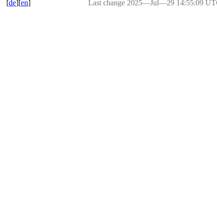
[
de
][
en
]
Last change 2025―Jul―29 14:55:09 U