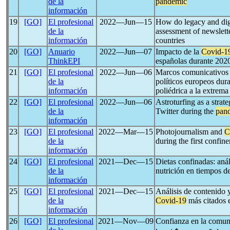
de la
pandemic
información
19
[GO]
El profesional
2022―Jun―15
How do legacy and dig
de la
assessment of newslet
información
countries
20
[GO]
Anuario
2022―Jun―07
Impacto de la
Covid-1
ThinkEPI
españolas durante 2020
21
[GO]
El profesional
2022―Jun―06
Marcos comunicativos en
de la
políticos europeos dura
información
poliédrica a la extrema
22
[GO]
El profesional
2022―Jun―06
Astroturfing as a strat
de la
Twitter during the
pan
información
23
[GO]
El profesional
2022―Mar―15
Photojournalism and
C
de la
during the first confin
información
24
[GO]
El profesional
2021―Dec―15
Dietas confinadas: anál
de la
nutrición en tiempos d
información
25
[GO]
El profesional
2021―Dec―15
Análisis de contenido y
de la
Covid-19
más citados 
información
26
[GO]
El profesional
2021―Nov―09
Confianza en la comun