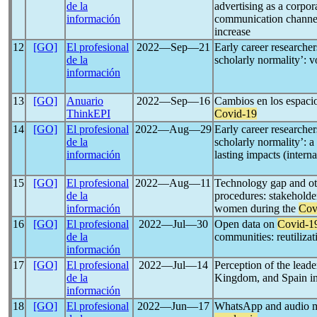
de la
advertising as a corpor
información
communication channel
increase
12
[GO]
El profesional
2022―Sep―21
Early career researcher
de la
scholarly normality’: v
información
13
[GO]
Anuario
2022―Sep―16
Cambios en los espacios
ThinkEPI
Covid-19
14
[GO]
El profesional
2022―Aug―29
Early career researcher
de la
scholarly normality’: a
información
lasting impacts (interna
15
[GO]
El profesional
2022―Aug―11
Technology gap and oth
de la
procedures: stakeholder
información
women during the
Cov
16
[GO]
El profesional
2022―Jul―30
Open data on
Covid-1
de la
communities: reutilizat
información
17
[GO]
El profesional
2022―Jul―14
Perception of the leade
de la
Kingdom, and Spain in
información
18
[GO]
El profesional
2022―Jun―17
WhatsApp and audio m