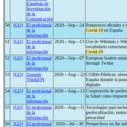
Española de
Investigación
de la
Comunicación
50
[GO]
El profesional
2020―Sep―24
Portavoces oficiales y e
de la
Covid-19
en España
información
51
[GO]
El profesional
2020―Sep―13
Uso de Wikidata y Wiki
de la
vocabulario estructura
información
Covid-19
52
[GO]
El profesional
2020―Sep―07
European leaders unm
de la
through Twitter
información
53
[GO]
Anuario
2020―Aug―22
COBib-Públicas: observ
ThinkEPI
España durante la pan
digitales
54
[GO]
El profesional
2020―Aug―12
Cooperación de profesi
de la
la Salud como respuest
información
55
[GO]
El profesional
2020―Aug―11
Tecnologías para luch
de la
geolocalización, rastreo
información
privacidad
56
[GO]
El profesional
2020―Jul―30
Perspectives on the in