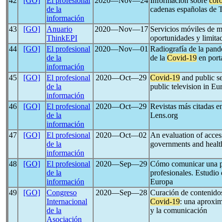
42
[GO]
El profesional
2020―Nov―24
Información sobre
cor
de la
cadenas españolas de T
información
43
[GO]
Anuario
2020―Nov―17
Servicios móviles de m
ThinkEPI
oportunidades y limita
44
[GO]
El profesional
2020―Nov―01
Radiografía de la pande
de la
de la
Covid-19
en port
información
45
[GO]
El profesional
2020―Oct―29
Covid-19
and public se
de la
public television in Eu
información
46
[GO]
El profesional
2020―Oct―29
Revistas más citadas e
de la
Lens.org
información
47
[GO]
El profesional
2020―Oct―02
An evaluation of access
de la
governments and health
información
48
[GO]
El profesional
2020―Sep―29
Cómo comunicar una pan
de la
profesionales. Estudio
información
Europa
49
[GO]
Congreso
2020―Sep―28
Curación de contenidos
Internacional
Covid-19
: una aproxim
de la
y la comunicación
Asociación