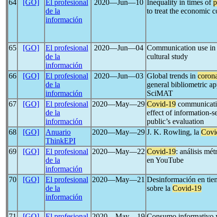
64
[GO]
El profesional
2020―Jun―10
Inequality in times of
p
de la
to treat the economic 
información
65
[GO]
El profesional
2020―Jun―04
Communication use in 
de la
cultural study
información
66
[GO]
El profesional
2020―Jun―03
Global trends in
coron
de la
general bibliometric a
información
SciMAT
67
[GO]
El profesional
2020―May―29
Covid-19
communicatio
de la
effect of information-
información
public’s evaluation
68
[GO]
Anuario
2020―May―29
J. K. Rowling, la
Covi
ThinkEPI
69
[GO]
El profesional
2020―May―22
Covid-19
: análisis mé
de la
en YouTube
información
70
[GO]
El profesional
2020―May―21
Desinformación en tiem
de la
sobre la
Covid-19
información
71
[GO]
El profesional
2020―May―19
Consumo informativo y