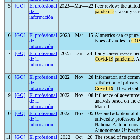
5
[GO]
El profesional
2023―May―22
Peer review: the attit
de la
pandemic
-era early ca
información
6
[GO]
El profesional
2023―Mar―15
Altmetrics can capture 
de la
types of studies in
COV
información
7
[GO]
El profesional
2023―Jan―24
Early career researcher
de la
Covid-19
pandemic
. A
información
8
[GO]
El profesional
2022―Nov―28
Information and commu
de la
satisfaction of primary
información
Covid-19
. Theoretical
9
[GO]
El profesional
2022―Nov―08
Influence of governme
de la
analysis based on the 
información
Madrid
10
[GO]
El profesional
2022―Nov―05
Use and adoption of d
de la
university professors 
información
National Autonomous U
Autonomous Universit
11
[GO]
El profesional
2022―Oct―28
The sound of responsibi