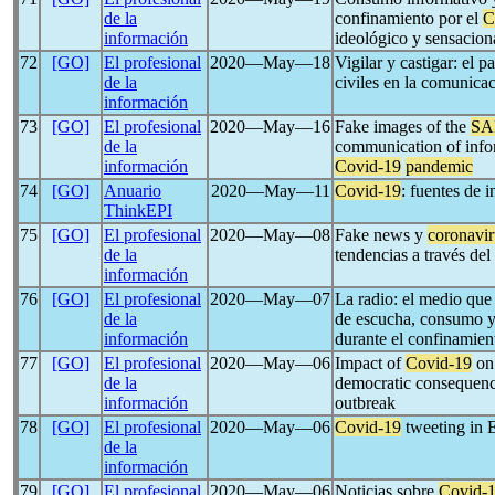
de la
confinamiento por el
C
información
ideológico y sensacion
72
[GO]
El profesional
2020―May―18
Vigilar y castigar: el p
de la
civiles en la comunicac
información
73
[GO]
El profesional
2020―May―16
Fake images of the
SA
de la
communication of inform
información
Covid-19
pandemic
74
[GO]
Anuario
2020―May―11
Covid-19
: fuentes de 
ThinkEPI
75
[GO]
El profesional
2020―May―08
Fake news y
coronavir
de la
tendencias a través del
información
76
[GO]
El profesional
2020―May―07
La radio: el medio que 
de la
de escucha, consumo y 
información
durante el confinamien
77
[GO]
El profesional
2020―May―06
Impact of
Covid-19
on
de la
democratic consequenc
información
outbreak
78
[GO]
El profesional
2020―May―06
Covid-19
tweeting in E
de la
información
79
[GO]
El profesional
2020―May―06
Noticias sobre
Covid-