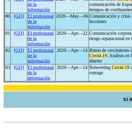
de la
comunicación de España
información
tiempos de confinamie
80
[GO]
El profesional
2020―May―06
Comunicación y crisis
de la
lecciones
información
81
[GO]
El profesional
2020―Apr―22
Comunicación corporati
de la
riesgo reputacional en
información
82
[GO]
El profesional
2020―Apr―14
Ritmo de crecimiento di
de la
Covid-19
. Análisis en
información
abierto
83
[GO]
El profesional
2020―Apr―14
Retweeting
Covid-19
d
de la
outrage
información
83 