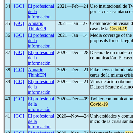
34
[GO]
El profesional
2021―Feb―24
Uso institucional de T
de la
por la crisis sanitaria d
información
35
[GO]
Anuario
2021―Jan―27
Comunicación visual de
ThinkEPI
caso de la
Covid-19
36
[GO]
El profesional
2021―Jan―14
Media coverage of the
de la
proposals for self-regu
información
37
[GO]
El profesional
2020―Dec―28
Diseño de un modelo d
de la
comunicación. El caso
información
38
[GO]
Anuario
2020―Dec―21
Fake news e infodemia 
ThinkEPI
caras de la misma crisi
39
[GO]
El profesional
2020―Dec―21
Virus de ácido ribonu
de la
Dataset Search: alcanc
información
40
[GO]
El profesional
2020―Dec―09
Twitter communication o
de la
Covid-19
información
41
[GO]
El profesional
2020―Nov―24
Universidades y comuni
de la
inicio de la crisis sanit
información