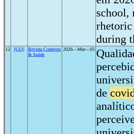
school,
rhetoric
during 
12
[GO]
Revista Contexto
2026―Mar―05
Qualida
& Saúde
percebi
univers
de
covi
analític
perceiv
universi