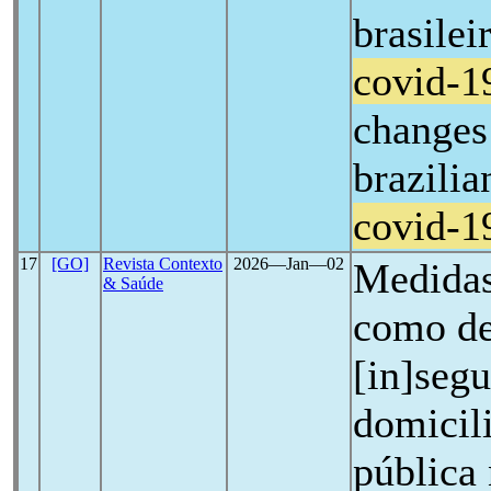
brasile
covid-1
changes 
brazilia
covid-1
17
[GO]
Revista Contexto
2026―Jan―02
Medidas
& Saúde
como de
[in]seg
domicili
pública