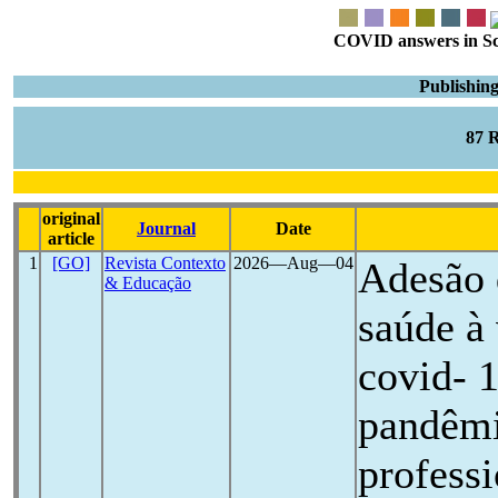
COVID answers in Scie
Publishing
87 
original
Journal
Date
article
1
[GO]
Revista Contexto
2026―Aug―04
Adesão 
& Educação
saúde à
covid- 
pandêmi
professi