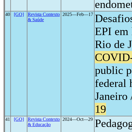
endomet
40
[GO]
Revista Contexto
2025―Feb―17
Desafios
& Saúde
EPI em h
Rio de J
COVID
public 
federal 
Janeiro 
19
41
[GO]
Revista Contexto
2024―Oct―29
Pedagog
& Educação