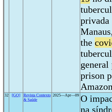
tubercul
privada
Manaus,
the
covi
tubercul
general 
prison 
Amazon
32
[GO]
Revista Contexto
2025―Apr―09
O impact
& Saúde
na sínd