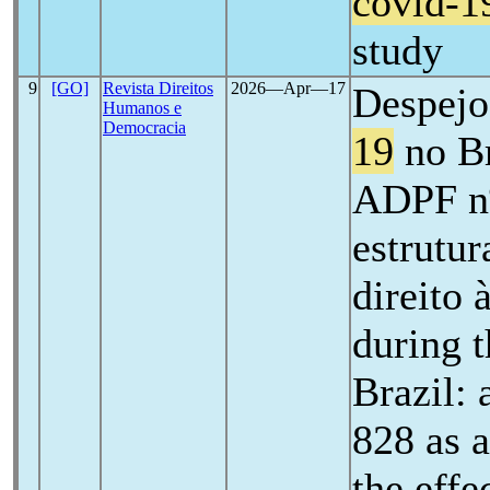
covid-1
study
9
[GO]
Revista Direitos
2026―Apr―17
Despejo
Humanos e
Democracia
19
no Br
ADPF nº
estrutur
direito 
during 
Brazil: 
828 as a
the effe