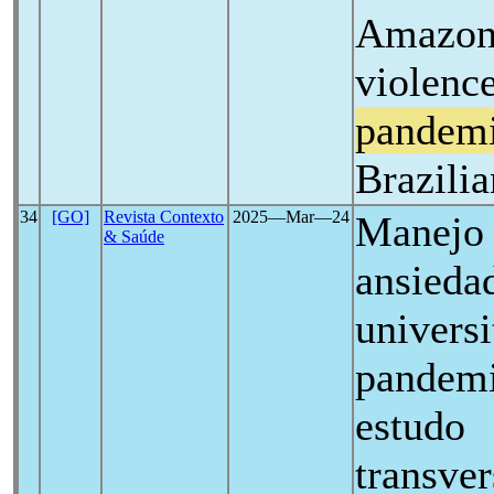
Amazon"
violenc
pandem
Brazili
34
[GO]
Revista Contexto
2025―Mar―24
Manejo 
& Saúde
ansieda
universi
pandem
estudo
transve