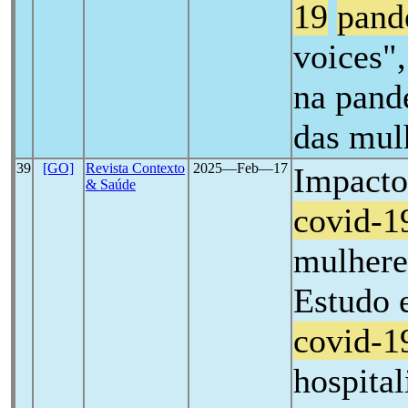
19
pand
voices",
na pand
das mul
39
[GO]
Revista Contexto
2025―Feb―17
Impacto
& Saúde
covid-1
mulhere
Estudo 
covid-1
hospita