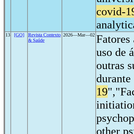
covid-1
analytic
13
[GO]
Revista Contexto
2026―Mar―02
Fatores 
& Saúde
uso de á
outras s
durante
19
","Fa
initiati
psychop
other p