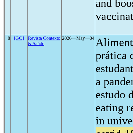
and boo
vaccina
8
[GO]
Revista Contexto
2026―May―04
Alimenta
& Saúde
prática 
estudant
a pande
estudo d
eating r
in unive