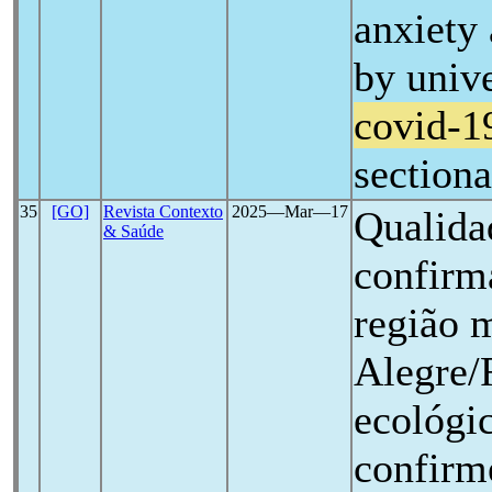
anxiety 
by unive
covid-1
sectiona
35
[GO]
Revista Contexto
2025―Mar―17
Qualida
& Saúde
confirm
região 
Alegre/
ecológic
confirm