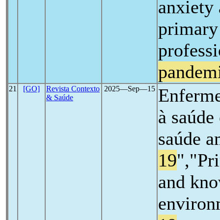
anxiety
primary
professi
pandem
21
[GO]
Revista Contexto
2025―Sep―15
Enferme
& Saúde
à saúde
saúde a
19
","Pr
and kno
environ