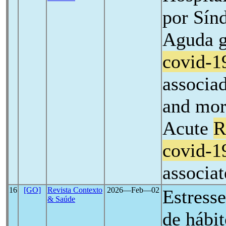
por Sín
Aguda g
covid-1
associad
and mor
Acute
R
covid-1
associat
16
[GO]
Revista Contexto
2026―Feb―02
Estresse
& Saúde
de hábi