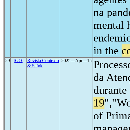
na pand
mental 
endemic
in the
c
29
[GO]
Revista Contexto
2025―Apr―15
Processo
& Saúde
da Aten
durante
19
","Wo
of Prim
manager