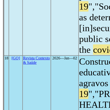
19
","So
as dete
[in]secu
public s
the
covi
18
[GO]
Revista Contexto
2026―Jan―02
Constru
& Saúde
educati
agravos
19
","P
HEALT