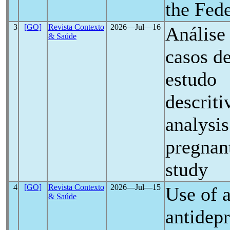
the Fede
3
[GO]
Revista Contexto
2026―Jul―16
Análise
& Saúde
casos d
estudo
descrit
analysi
pregnan
study
4
[GO]
Revista Contexto
2026―Jul―15
Use of a
& Saúde
antidep