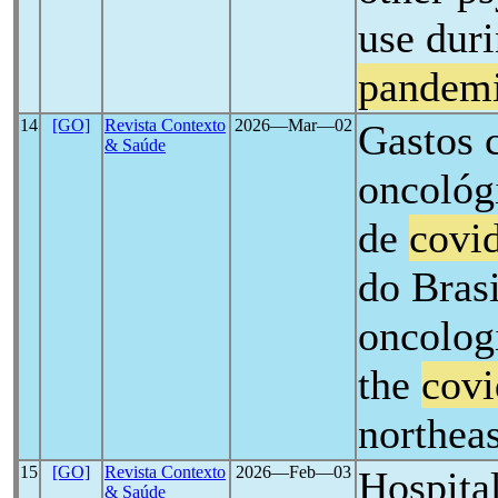
use dur
pandem
14
[GO]
Revista Contexto
2026―Mar―02
Gastos 
& Saúde
oncológ
de
covi
do Bras
oncolog
the
covi
northeas
15
[GO]
Revista Contexto
2026―Feb―03
Hospita
& Saúde