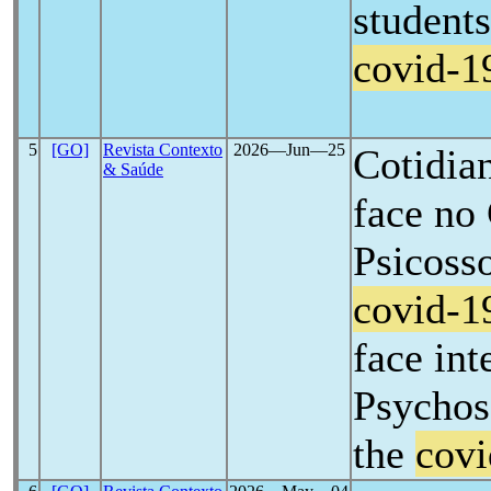
students
covid-1
5
[GO]
Revista Contexto
2026―Jun―25
Cotidian
& Saúde
face no
Psicoss
covid-1
face int
Psychos
the
covi