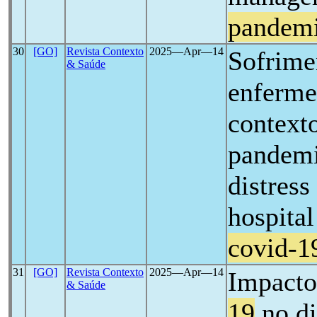
pandem
30
[GO]
Revista Contexto
2025―Apr―14
Sofrime
& Saúde
enferme
contexto
pandem
distress
hospital
covid-1
31
[GO]
Revista Contexto
2025―Apr―14
Impacto
& Saúde
19
no di