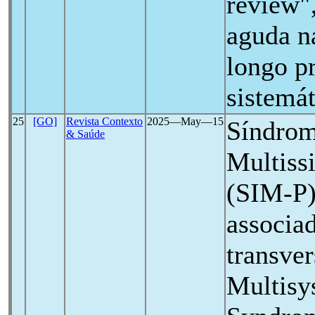
review"
aguda n
longo p
sistemát
25
[GO]
Revista Contexto
2025―May―15
Síndrom
& Saúde
Multissi
(SIM-P)
associa
transver
Multisy