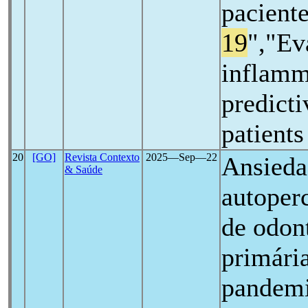
pacient
19
","Ev
inflamm
predicti
patient
20
[GO]
Revista Contexto
2025―Sep―22
Ansieda
& Saúde
autoperc
de odon
primária
pandemi