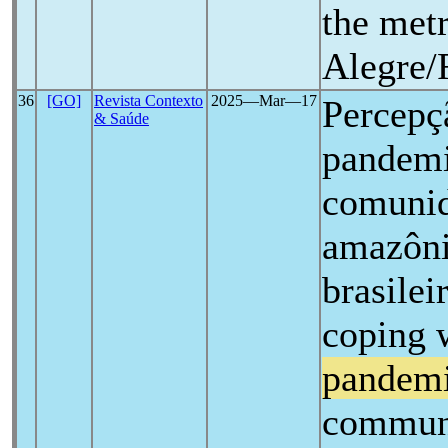
the metr
Alegre/
36
[GO]
Revista Contexto
2025―Mar―17
Percepç
& Saúde
pandem
comunid
amazôn
brasilei
coping 
pandem
communit