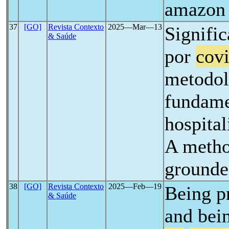
amazon
37
[GO]
Revista Contexto
2025―Mar―13
Signific
& Saúde
por
cov
metodol
fundame
hospital
A metho
grounde
38
[GO]
Revista Contexto
2025―Feb―19
Being pr
& Saúde
and bei