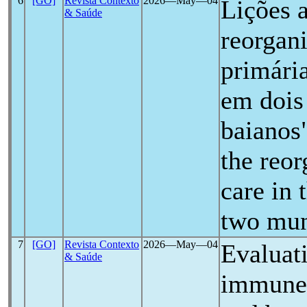
6
[GO]
Revista Contexto
2026―May―04
Lições 
& Saúde
reorgan
primári
em dois
baianos
the reor
care in 
two muni
7
[GO]
Revista Contexto
2026―May―04
Evaluat
& Saúde
immune 