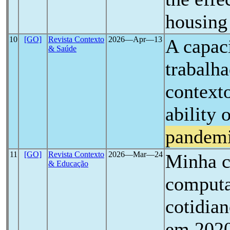
housing
10
[GO]
Revista Contexto
2026―Apr―13
A capac
& Saúde
trabalha
context
ability 
pandem
11
[GO]
Revista Contexto
2026―Mar―24
Minha c
& Educação
computa
cotidia
em 202