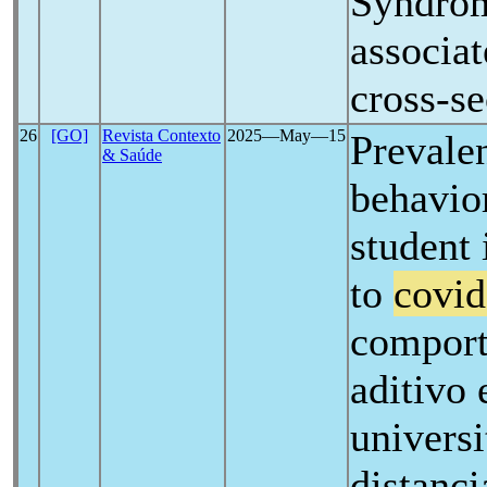
Syndrom
associa
cross-se
26
[GO]
Revista Contexto
2025―May―15
Prevalen
& Saúde
behavio
student 
to
covid
comport
aditivo 
universi
distanc