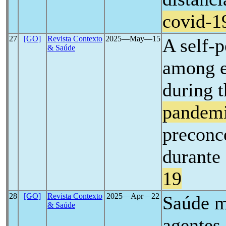
covid-1
27
[GO]
Revista Contexto
2025―May―15
A self-
& Saúde
among e
during 
pandem
preconce
durante
19
28
[GO]
Revista Contexto
2025―Apr―22
Saúde m
& Saúde
agentes