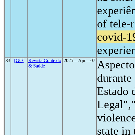
experiên
of tele-
covid-1
experie
33
[GO]
Revista Contexto
2025―Apr―07
Aspectos
& Saúde
durante
Estado 
Legal",
violenc
state in