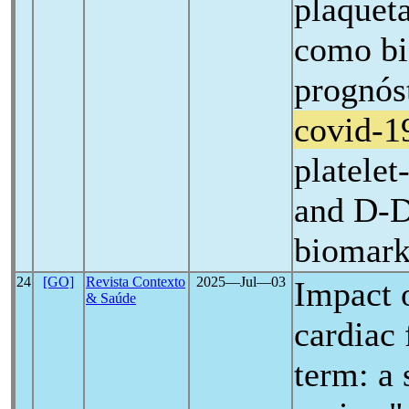
plaquet
como bi
prognós
covid-1
platelet
and D-D
biomark
24
[GO]
Revista Contexto
2025―Jul―03
Impact 
& Saúde
cardiac 
term: a 