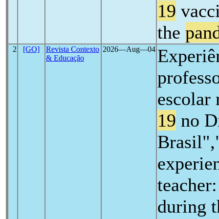
19
vacci
the
pan
2
[GO]
Revista Contexto
2026―Aug―04
Experiê
& Educação
professo
escolar
19
no Di
Brasil"
experien
teacher:
during 