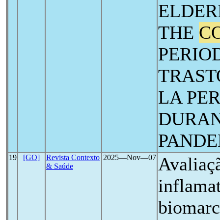
ELDER
THE
CO
PERIO
TRAST
LA PE
DURAN
PAND
19
[GO]
Revista Contexto
2025―Nov―07
Avaliaç
& Saúde
inflama
biomarc