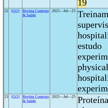
19
22
[GO]
Revista Contexto
2025―Jul―25
Treinam
& Saúde
supervi
hospita
estudo
experim
physical
hospital
experim
23
[GO]
Revista Contexto
2025―Jul―25
Proteína
& Saúde