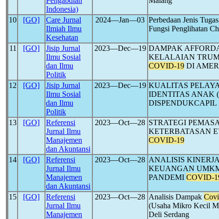
Pengabdian
Malang
Indonesia)
10
[GO]
Care Jurnal
2024―Jan―03
Perbedaan Jenis Tugas
Ilmiah Ilmu
Fungsi Penglihatan C
Kesehatan
11
[GO]
Jisip Jurnal
2023―Dec―19
DAMPAK AFFORDA
Ilmu Sosial
KELALAIAN TRUM
dan Ilmu
COVID-19
DI AMER
Politik
12
[GO]
Jisip Jurnal
2023―Dec―19
KUALITAS PELAY
Ilmu Sosial
IDENTITAS ANAK 
dan Ilmu
DISPENDUKCAPIL
Politik
13
[GO]
Referensi
2023―Oct―28
STRATEGI PEMAS
Jurnal Ilmu
KETERBATASAN E
Manajemen
COVID-19
dan Akuntansi
14
[GO]
Referensi
2023―Oct―28
ANALISIS KINERJ
Jurnal Ilmu
KEUANGAN UMKM
Manajemen
PANDEMI
COVID-1
dan Akuntansi
15
[GO]
Referensi
2023―Oct―28
Analisis Dampak
Covi
Jurnal Ilmu
(Usaha Mikro Kecil M
Manajemen
Deli Serdang