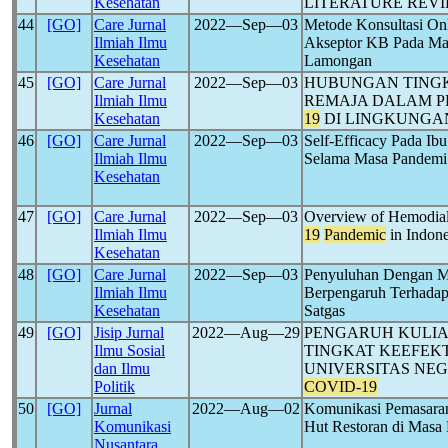
Kesehatan
LITERATURE REV
44
[GO]
Care Jurnal
2022―Sep―03
Metode Konsultasi On
Ilmiah Ilmu
Akseptor KB Pada M
Kesehatan
Lamongan
45
[GO]
Care Jurnal
2022―Sep―03
HUBUNGAN TINGK
Ilmiah Ilmu
REMAJA DALAM 
Kesehatan
19
DI LINGKUNGA
46
[GO]
Care Jurnal
2022―Sep―03
Self-Efficacy Pada I
Ilmiah Ilmu
Selama Masa Pandem
Kesehatan
47
[GO]
Care Jurnal
2022―Sep―03
Overview of Hemodial
Ilmiah Ilmu
19
Pandemic
in Indone
Kesehatan
48
[GO]
Care Jurnal
2022―Sep―03
Penyuluhan Dengan M
Ilmiah Ilmu
Berpengaruh Terhada
Kesehatan
Satgas
49
[GO]
Jisip Jurnal
2022―Aug―29
PENGARUH KULIA
Ilmu Sosial
TINGKAT KEEFEKT
dan Ilmu
UNIVERSITAS NEG
Politik
COVID-19
50
[GO]
Jurnal
2022―Aug―02
Komunikasi Pemasaran
Komunikasi
Hut Restoran di Masa
Nusantara