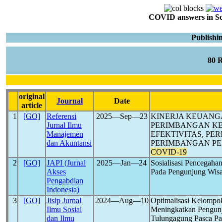
COVID answers in Scie
Publishi
80 
original
Journal
Date
article
1
[GO]
Referensi
2025―Sep―23
KINERJA KEUANGA
Jurnal Ilmu
PERIMBANGAN KE
Manajemen
EFEKTIVITAS, PE
dan Akuntansi
PERIMBANGAN PE
COVID-19
2
[GO]
JAPI (Jurnal
2025―Jan―24
Sosialisasi Pencegah
Akses
Pada Pengunjung Wisa
Pengabdian
Indonesia)
3
[GO]
Jisip Jurnal
2024―Aug―10
Optimalisasi Kelompo
Ilmu Sosial
Meningkatkan Pengun
dan Ilmu
Tulungagung Pasca P