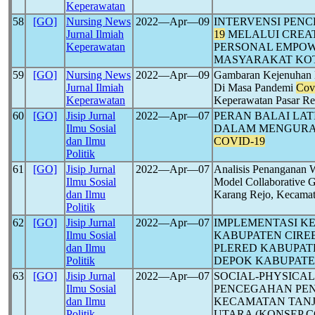
Keperawatan
58
[GO]
Nursing News
2022―Apr―09
INTERVENSI PEN
Jurnal Ilmiah
19
MELALUI CREAT
Keperawatan
PERSONAL EMPOW
MASYARAKAT KO
59
[GO]
Nursing News
2022―Apr―09
Gambaran Kejenuhan B
Jurnal Ilmiah
Di Masa Pandemi
Cov
Keperawatan
Keperawatan Pasar Re
60
[GO]
Jisip Jurnal
2022―Apr―07
PERAN BALAI LA
Ilmu Sosial
DALAM MENGURA
dan Ilmu
COVID-19
Politik
61
[GO]
Jisip Jurnal
2022―Apr―07
Analisis Penanganan
Ilmu Sosial
Model Collaborative 
dan Ilmu
Karang Rejo, Kecamat
Politik
62
[GO]
Jisip Jurnal
2022―Apr―07
IMPLEMENTASI K
Ilmu Sosial
KABUPATEN CIRE
dan Ilmu
PLERED KABUPAT
Politik
DEPOK KABUPATE
63
[GO]
Jisip Jurnal
2022―Apr―07
SOCIAL-PHYSICAL
Ilmu Sosial
PENCEGAHAN PE
dan Ilmu
KECAMATAN TANJ
Politik
UTARA (KONSEP 