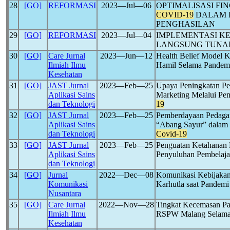
28
[GO]
REFORMASI
2023―Jul―06
OPTIMALISASI FI
COVID-19
DALAM 
PENGHASILAN
29
[GO]
REFORMASI
2023―Jul―04
IMPLEMENTASI K
LANGSUNG TUNAI
30
[GO]
Care Jurnal
2023―Jun―12
Health Belief Model K
Ilmiah Ilmu
Hamil Selama Pande
Kesehatan
31
[GO]
JAST Jurnal
2023―Feb―25
Upaya Peningkatan Pen
Aplikasi Sains
Marketing Melalui Pe
dan Teknologi
19
32
[GO]
JAST Jurnal
2023―Feb―25
Pemberdayaan Pedagan
Aplikasi Sains
“Abang Sayur” dalam 
dan Teknologi
Covid-19
33
[GO]
JAST Jurnal
2023―Feb―25
Penguatan Ketahanan 
Aplikasi Sains
Penyuluhan Pembelajar
dan Teknologi
34
[GO]
Jurnal
2022―Dec―08
Komunikasi Kebijakan
Komunikasi
Karhutla saat Pandem
Nusantara
35
[GO]
Care Jurnal
2022―Nov―28
Tingkat Kecemasan Pa
Ilmiah Ilmu
RSPW Malang Selam
Kesehatan