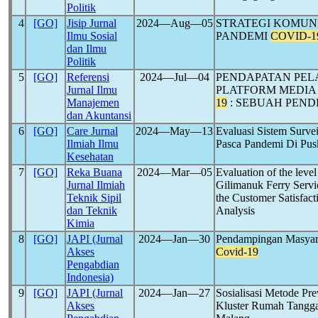
Politik
4
[GO]
Jisip Jurnal
2024―Aug―05
STRATEGI KOMUN
Ilmu Sosial
PANDEMI
COVID-1
dan Ilmu
Politik
5
[GO]
Referensi
2024―Jul―04
PENDAPATAN PE
Jurnal Ilmu
PLATFORM MEDIA
Manajemen
19
: SEBUAH PEN
dan Akuntansi
6
[GO]
Care Jurnal
2024―May―13
Evaluasi Sistem Surve
Ilmiah Ilmu
Pasca Pandemi Di Pu
Kesehatan
7
[GO]
Reka Buana
2024―Mar―05
Evaluation of the level
Jurnal Ilmiah
Gilimanuk Ferry Servi
Teknik Sipil
the Customer Satisfac
dan Teknik
Analysis
Kimia
8
[GO]
JAPI (Jurnal
2024―Jan―30
Pendampingan Masyar
Akses
Covid-19
Pengabdian
Indonesia)
9
[GO]
JAPI (Jurnal
2024―Jan―27
Sosialisasi Metode Pr
Akses
Kluster Rumah Tangg