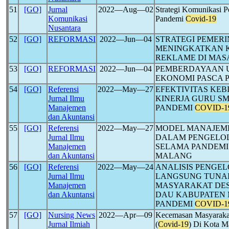
51
[GO]
Jurnal
2022―Aug―02
Strategi Komunikasi P
Komunikasi
Pandemi
Covid-19
Nusantara
52
[GO]
REFORMASI
2022―Jun―04
STRATEGI PEMER
MENINGKATKAN K
REKLAME DI MAS
53
[GO]
REFORMASI
2022―Jun―04
PEMBERDAYAAN 
EKONOMI PASCA 
54
[GO]
Referensi
2022―May―27
EFEKTIVITAS KE
Jurnal Ilmu
KINERJA GURU SM
Manajemen
PANDEMI
COVID-1
dan Akuntansi
55
[GO]
Referensi
2022―May―27
MODEL MANAJEM
Jurnal Ilmu
DALAM PENGELO
Manajemen
SELAMA PANDEM
dan Akuntansi
MALANG
56
[GO]
Referensi
2022―May―24
ANALISIS PENGE
Jurnal Ilmu
LANGSUNG TUNAI
Manajemen
MASYARAKAT DE
dan Akuntansi
DAU KABUPATEN
PANDEMI
COVID-1
57
[GO]
Nursing News
2022―Apr―09
Kecemasan Masyaraka
Jurnal Ilmiah
(
Covid-19
) Di Kota M