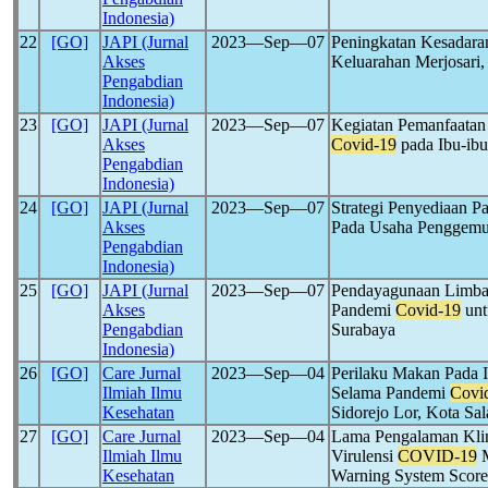
Indonesia)
22
[GO]
JAPI (Jurnal
2023―Sep―07
Peningkatan Kesadara
Akses
Keluarahan Merjosar
Pengabdian
Indonesia)
23
[GO]
JAPI (Jurnal
2023―Sep―07
Kegiatan Pemanfaatan
Akses
Covid-19
pada Ibu-ib
Pengabdian
Indonesia)
24
[GO]
JAPI (Jurnal
2023―Sep―07
Strategi Penyediaan 
Akses
Pada Usaha Penggem
Pengabdian
Indonesia)
25
[GO]
JAPI (Jurnal
2023―Sep―07
Pendayagunaan Limba
Akses
Pandemi
Covid-19
unt
Pengabdian
Surabaya
Indonesia)
26
[GO]
Care Jurnal
2023―Sep―04
Perilaku Makan Pada 
Ilmiah Ilmu
Selama Pandemi
Covi
Kesehatan
Sidorejo Lor, Kota Sal
27
[GO]
Care Jurnal
2023―Sep―04
Lama Pengalaman Klin
Ilmiah Ilmu
Virulensi
COVID-19
M
Kesehatan
Warning System Score