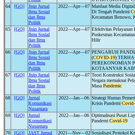
64
[GO]
Jisip Jurnal
2022―Apr―07
Manfaat Media Digit
Ilmu Sosial
Di Tengah Pandemi
C
dan Ilmu
Kecamatan Benowo, K
Politik
65
[GO]
Jisip Jurnal
2022―Apr―07
Efektivitas Pelayana
Ilmu Sosial
Puskesmas Kecamatan
dan Ilmu
Hilir
Politik
66
[GO]
Jisip Jurnal
2022―Apr―07
PENGARUH PAND
Ilmu Sosial
(
COVID-19
) TERH
dan Ilmu
PEREKONOMIAN P
Politik
KOTAANYAR KAB
67
[GO]
Jisip Jurnal
2022―Apr―07
Teori Konstruksi Sosi
Ilmu Sosial
Negara memaknai Pela
dan Ilmu
Masa
Pandemic
Politik
68
[GO]
Jurnal
2022―Jan―06
Strategi Humas Pemer
Komunikasi
Krisis Pandemi
Covid
Nusantara
69
[GO]
Jurnal
2022―Jan―06
Optimalisasi Pusat La
Komunikasi
Pandemi
Covid-19
Nusantara
70
[GO]
JAST Jurnal
2021―Nov―02
Sosialisasi Protokol 