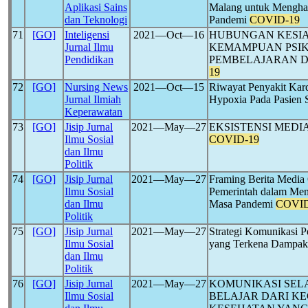
Aplikasi Sains
Malang untuk Mengha
dan Teknologi
Pandemi
COVID-19
71
[GO]
Inteligensi
2021―Oct―16
HUBUNGAN KESI
Jurnal Ilmu
KEMAMPUAN PSIK
Pendidikan
PEMBELAJARAN D
19
72
[GO]
Nursing News
2021―Oct―15
Riwayat Penyakit Kar
Jurnal Ilmiah
Hypoxia Pada Pasien
Keperawatan
73
[GO]
Jisip Jurnal
2021―May―27
EKSISTENSI MEDI
Ilmu Sosial
COVID-19
dan Ilmu
Politik
74
[GO]
Jisip Jurnal
2021―May―27
Framing Berita Media O
Ilmu Sosial
Pemerintah dalam Men
dan Ilmu
Masa Pandemi
COVID
Politik
75
[GO]
Jisip Jurnal
2021―May―27
Strategi Komunikasi 
Ilmu Sosial
yang Terkena Dampa
dan Ilmu
Politik
76
[GO]
Jisip Jurnal
2021―May―27
KOMUNIKASI SEL
Ilmu Sosial
BELAJAR DARI K