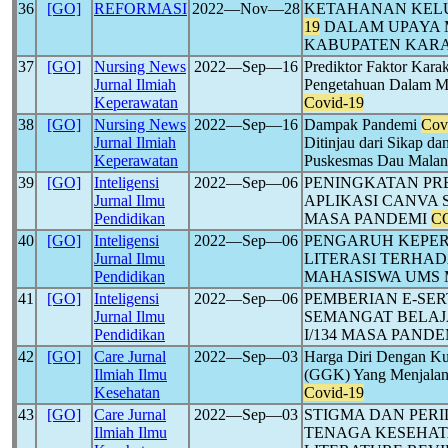
36
[GO]
REFORMASI
2022―Nov―28
KETAHANAN KELU
19
DALAM UPAYA 
KABUPATEN KAR
37
[GO]
Nursing News
2022―Sep―16
Prediktor Faktor Karak
Jurnal Ilmiah
Pengetahuan Dalam M
Keperawatan
Covid-19
38
[GO]
Nursing News
2022―Sep―16
Dampak Pandemi
Cov
Jurnal Ilmiah
Ditinjau dari Sikap d
Keperawatan
Puskesmas Dau Mala
39
[GO]
Inteligensi
2022―Sep―06
PENINGKATAN PR
Jurnal Ilmu
APLIKASI CANVA
Pendidikan
MASA PANDEMI
C
40
[GO]
Inteligensi
2022―Sep―06
PENGARUH KEPER
Jurnal Ilmu
LITERASI TERHAD
Pendidikan
MAHASISWA UMS 
41
[GO]
Inteligensi
2022―Sep―06
PEMBERIAN E-SE
Jurnal Ilmu
SEMANGAT BELAJA
Pendidikan
I/134 MASA PAND
42
[GO]
Care Jurnal
2022―Sep―03
Harga Diri Dengan Kua
Ilmiah Ilmu
(GGK) Yang Menjalan
Kesehatan
Covid-19
43
[GO]
Care Jurnal
2022―Sep―03
STIGMA DAN PER
Ilmiah Ilmu
TENAGA KESEHAT