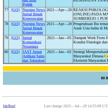
dan Ilmu
KESEHATAN YANG
Politik
77
[GO]
Nursing News
2021―Apr―20
REAKSI PSIKOLOG
Jurnal Ilmiah
(ONLINE) PADA M
Keperawatan
SUMBEREJO 1 PU
78
[GO]
Nursing News
2021―Apr―20
Pengetahuan Ibu tent
Jurnal Ilmiah
Anak Usia balita di 
Keperawatan
79
[GO]
Jurnal
2021―Jan―05
Dampak Work From H
Komunikasi
Kondisi Fisiologis da
Nusantara
80
[GO]
JAST Jurnal
2021―Jan―02
Strategi Mempertahan
Aplikasi Sains
Masyarakat Dimasa
Co
dan Teknologi
Ekonomi Masyarakat 
80 
[
de
][
en
]
Last change 2025―Jul―29 14:55:09 U