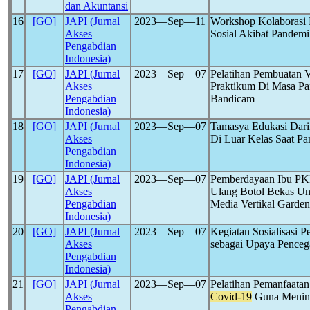
dan Akuntansi
16
[GO]
JAPI (Jurnal
2023―Sep―11
Workshop Kolaborasi 
Akses
Sosial Akibat Pandem
Pengabdian
Indonesia)
17
[GO]
JAPI (Jurnal
2023―Sep―07
Pelatihan Pembuatan V
Akses
Praktikum Di Masa P
Pengabdian
Bandicam
Indonesia)
18
[GO]
JAPI (Jurnal
2023―Sep―07
Tamasya Edukasi Dar
Akses
Di Luar Kelas Saat P
Pengabdian
Indonesia)
19
[GO]
JAPI (Jurnal
2023―Sep―07
Pemberdayaan Ibu PKK
Akses
Ulang Botol Bekas U
Pengabdian
Media Vertikal Gard
Indonesia)
20
[GO]
JAPI (Jurnal
2023―Sep―07
Kegiatan Sosialisasi 
Akses
sebagai Upaya Penceg
Pengabdian
Indonesia)
21
[GO]
JAPI (Jurnal
2023―Sep―07
Pelatihan Pemanfaata
Akses
Covid-19
Guna Mening
Pengabdian