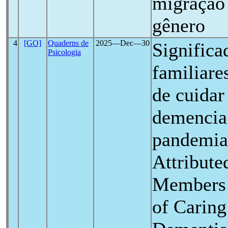
migração 
gênero
4
[GO]
Quaderns de
2025―Dec―30
Significa
Psicologia
familiare
de cuidar
demencia 
pandemia
Attribute
Members 
of Caring