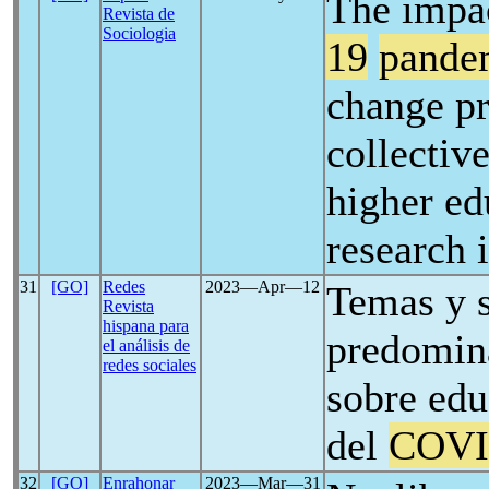
The impa
Revista de
Sociologia
19
pande
change pr
collective
higher ed
research i
31
[GO]
Redes
2023―Apr―12
Temas y 
Revista
hispana para
predomina
el análisis de
redes sociales
sobre edu
del
COVI
32
[GO]
Enrahonar
2023―Mar―31