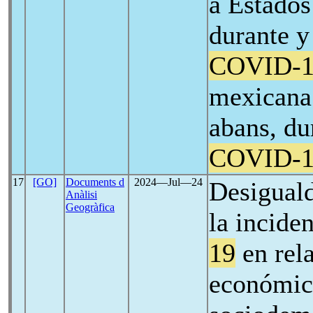
a Estados
durante y
COVID-1
mexicana 
abans, du
COVID-1
17
[GO]
Documents d
2024―Jul―24
Desiguald
Anàlisi
Geogràfica
la incide
19
en rela
económic