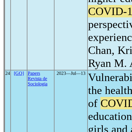
COVID-1
perspecti
experienc
Chan, Kri
Ryan M. 
24
[GO]
Papers
2023―Jul―13
Vulnerabil
Revista de
Sociologia
the health
of
COVID
education
girls and