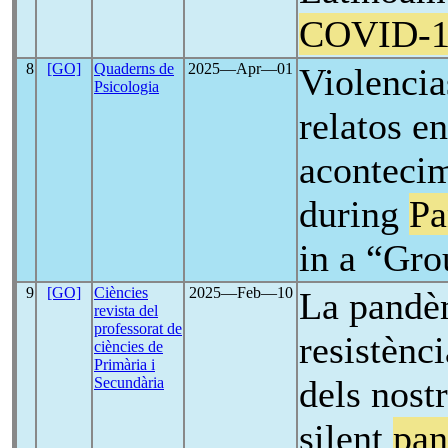
COVID-1
8
[GO]
Quaderns de
2025―Apr―01
Violencia
Psicologia
relatos e
acontecim
during
Pa
in a “Gro
9
[GO]
Ciències
2025―Feb―10
La pandèm
revista del
professorat de
resistènci
ciències de
Primària i
dels nost
Secundària
silent
pa