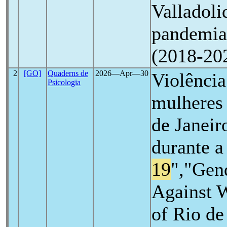
Valladoli
pandemi
(2018-20
2
[GO]
Quaderns de
2026―Apr―30
Violência
Psicologia
mulheres
de Janeir
durante 
19
","Gen
Against W
of Rio de