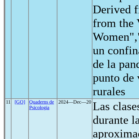
Derived 
from the 
Women","
un confi
de la pan
punto de 
rurales
11
[GO]
Quaderns de
2024―Dec―20
Las clase
Psicologia
durante l
aproximac