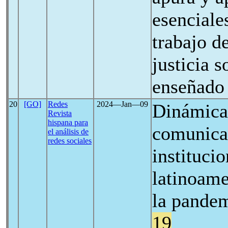
esenciale
trabajo d
justicia s
enseñado
20
[GO]
Redes
2024―Jan―09
Dinámica 
Revista
hispana para
comunicac
el análisis de
redes sociales
institucio
latinoame
la pandem
19