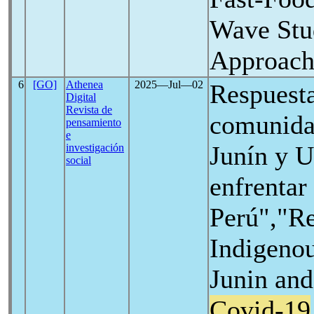
Wave Stud
Approac
6
[GO]
Athenea
2025―Jul―02
Respuesta
Digital
Revista de
comunida
pensamiento
e
Junín y U
investigación
social
enfrentar
Perú","R
Indigeno
Junin and
Covid-19