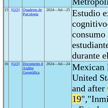
Metropoli
15
[GO]
Quaderns de
2024―Jul―25
Estudio e
Psicologia
cognitivo
consumo 
estudiant
durante e
16
[GO]
Documents d
2024―Jul―24
Mexican 
Anàlisi
Geogràfica
United St
and after
19
","Inm