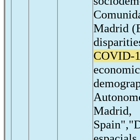
sociodemo
Comunid
Madrid (E
disparitie
COVID-1
economic
demograph
Autonom
Madrid,
Spain","D
espacials