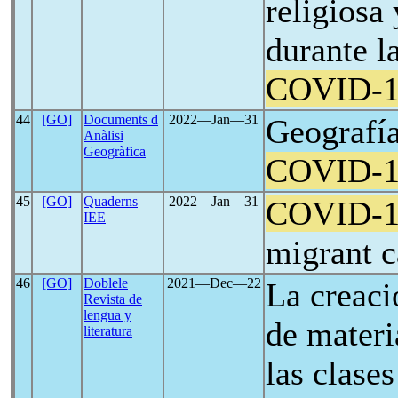
religiosa 
durante l
COVID-1
44
[GO]
Documents d
2022―Jan―31
Geografía
Anàlisi
Geogràfica
COVID-1
45
[GO]
Quaderns
2022―Jan―31
COVID-1
IEE
migrant c
46
[GO]
Doblele
2021―Dec―22
La creaci
Revista de
lengua y
de materi
literatura
las clase