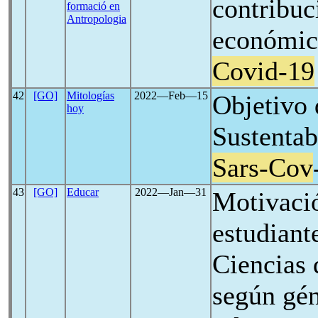
contribuc
formació en
Antropologia
económico
Covid-19
42
[GO]
Mitologías
2022―Feb―15
Objetivo 
hoy
Sustentab
Sars-Cov
43
[GO]
Educar
2022―Jan―31
Motivació
estudiant
Ciencias 
según gén