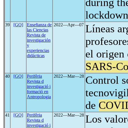
during t
lockdow
39
[GO]
Enseñanza de
2022―Apr―07
Líneas ar
las Ciencias
Revista de
profesore
investigación
y
el origen
experiencias
didácticas
SARS-C
40
[GO]
Perifèria
2022―Mar―28
Control s
Revista d
investigació i
tecnovigi
formació en
Antropologia
de
COVI
41
[GO]
Perifèria
2022―Mar―28
Los valor
Revista d
investigació i