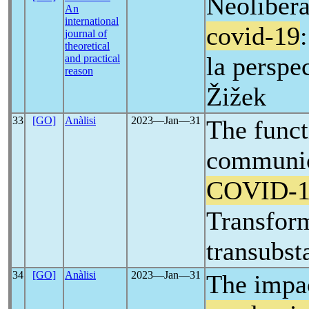
Neolibera
An
international
covid-19
journal of
theoretical
la perspe
and practical
reason
Žižek
33
[GO]
Anàlisi
2023―Jan―31
The funct
communic
COVID-1
Transform
transubst
34
[GO]
Anàlisi
2023―Jan―31
The impa