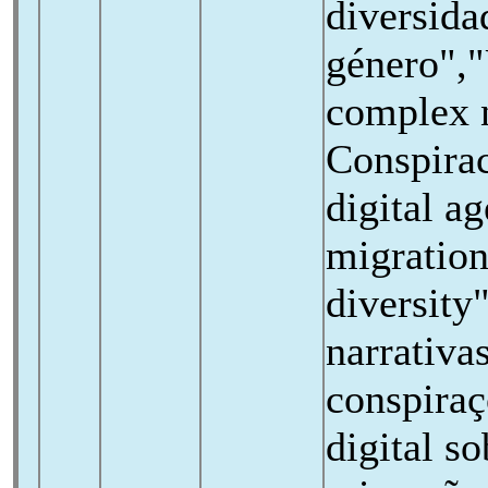
diversida
género",
complex n
Conspirac
digital a
migration
diversit
narrativa
conspiraç
digital s