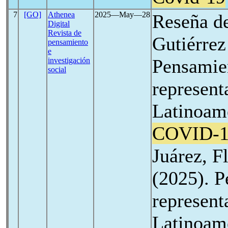
7
[GO]
Athenea
2025―May―28
Reseña de
Digital
Revista de
Gutiérrez
pensamiento
e
Pensamie
investigación
social
represent
Latinoamé
COVID-1
Juárez, F
(2025). P
represent
Latinoamé