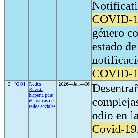
Notificat
COVID-1
género co
estado de
notificac
COVID-1
3
[GO]
Redes
2026―Jan―06
Desentrañ
Revista
hispana para
complejas
el análisis de
redes sociales
odio en la
Covid-19