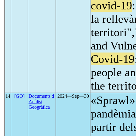
covid-19
la rellevà
territori
and Vulne
Covid-19
people an
the territ
14
[GO]
Documents d
2024―Sep―30
«Sprawl» 
Anàlisi
Geogràfica
pandèmia:
partir del