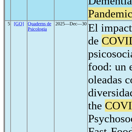
Dementia
Pandemi
5
[GO]
Quaderns de
2025―Dec―30
El impact
Psicologia
de
COVI
psicosocia
food: un 
oleadas c
diversida
the
COVI
Psychosoc
Fast-Food