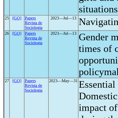
situations
25
[GO]
Papers
2023―Jul―13
Navigati
Revista de
Sociologia
26
[GO]
Papers
2023―Jul―13
Gender m
Revista de
Sociologia
times of 
opportuni
policyma
27
[GO]
Papers
2023―May―31
Essential
Revista de
Sociologia
Domestic
impact of