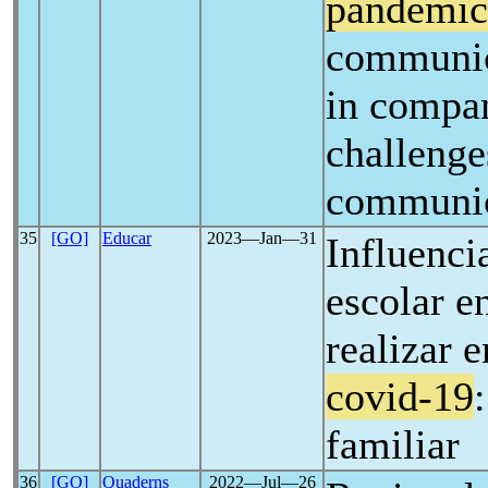
pandemic
communic
in compan
challenge
communic
35
[GO]
Educar
2023―Jan―31
Influenci
escolar en
realizar e
covid-19
familiar
36
[GO]
Quaderns
2022―Jul―26