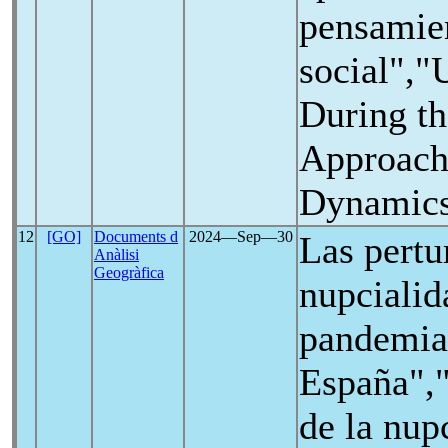
pensamie
social","
During t
Approach
Dynamic
12
[GO]
Documents d
2024―Sep―30
Las pertu
Anàlisi
Geogràfica
nupcialid
pandemi
España","
de la nup