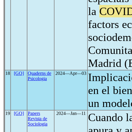
la
COVID
factors e
sociodemo
Comunita
Madrid (
18
[GO]
Quaderns de
2024―Apr―03
Implicac
Psicologia
en el bie
un modelo
19
[GO]
Papers
2024―Jan―11
Cuando l
Revista de
Sociologia
apura y a