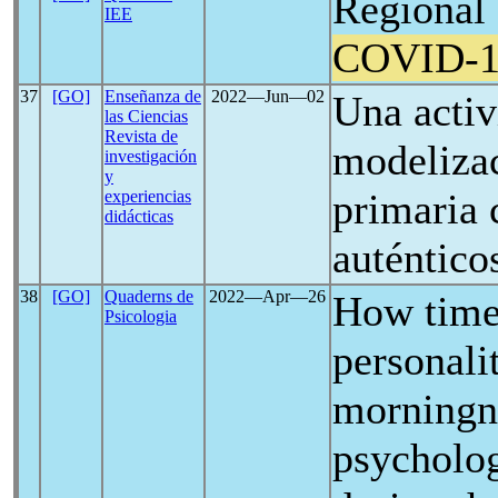
Regional 
IEE
COVID-1
37
[GO]
Enseñanza de
2022―Jun―02
Una activ
las Ciencias
Revista de
modeliza
investigación
y
primaria 
experiencias
didácticas
auténtico
38
[GO]
Quaderns de
2022―Apr―26
How time 
Psicologia
personali
morningne
psycholog