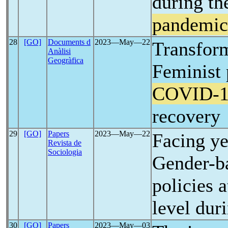
during t
pandemic
28
[GO]
Documents d
2023―May―22
Transfor
Anàlisi
Geogràfica
Feminist 
COVID-1
recovery
29
[GO]
Papers
2023―May―22
Facing ye
Revista de
Sociologia
Gender-b
policies a
level dur
30
[GO]
Papers
2023―May―03