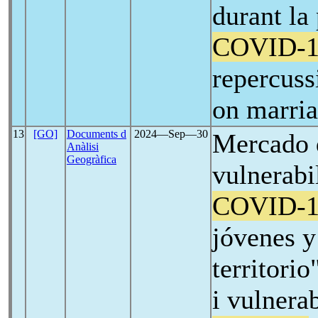
durant la
COVID-1
repercuss
on marria
13
[GO]
Documents d
2024―Sep―30
Mercado d
Anàlisi
Geogràfica
vulnerabi
COVID-1
jóvenes y
territorio
i vulnera