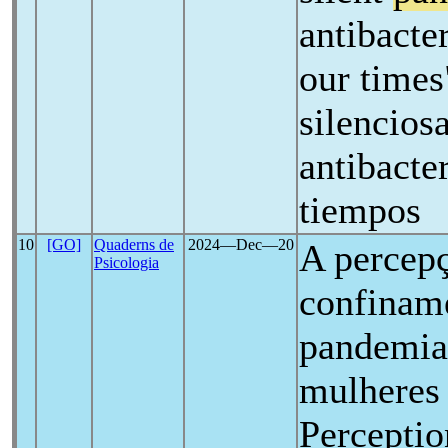
antibacter
our time
silenciosa
antibacte
tiempos
10
[GO]
Quaderns de
2024―Dec―20
A percep
Psicologia
confinam
pandemia 
mulheres 
Perceptio