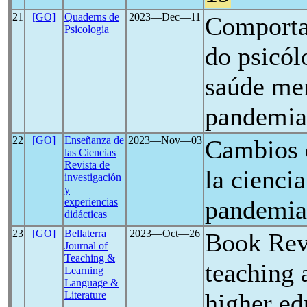
21
[GO]
Quaderns de
2023―Dec―11
Comporta
Psicologia
do psicó
saúde men
pandemi
22
[GO]
Enseñanza de
2023―Nov―03
Cambios e
las Ciencias
Revista de
la cienci
investigación
y
pandemia
experiencias
didácticas
23
[GO]
Bellaterra
2023―Oct―26
Book Rev
Journal of
Teaching &
teaching 
Learning
Language &
higher ed
Literature