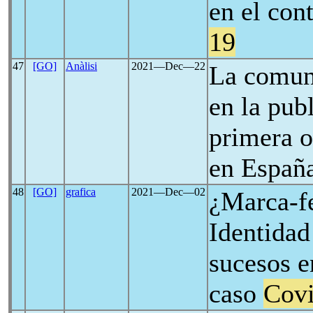
en el con
19
47
[GO]
Anàlisi
2021―Dec―22
La comun
en la pub
primera 
en Españ
48
[GO]
grafica
2021―Dec―02
¿Marca-f
Identidad
sucesos e
caso
Cov