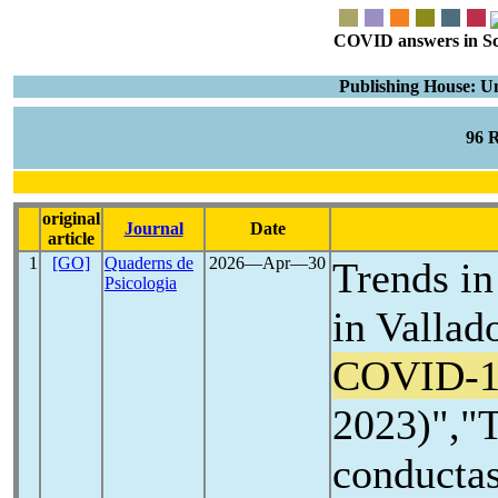
COVID answers in Scie
Publishing House: U
96 
original
Journal
Date
article
1
[GO]
Quaderns de
2026―Apr―30
Trends in
Psicologia
in Vallad
COVID-1
2023)","T
conductas