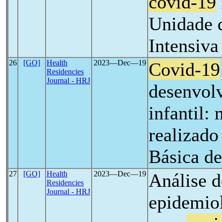
covid-19
Unidade 
Intensiva
26
[GO]
Health
2023―Dec―19
Covid-19
Residencies
Journal - HRJ
desenvol
infantil:
realizad
Básica d
27
[GO]
Health
2023―Dec―19
Análise d
Residencies
Journal - HRJ
epidemiol