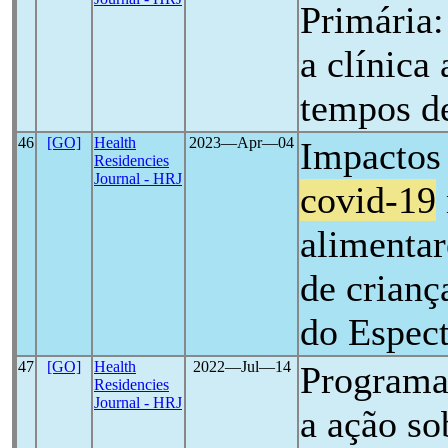
Primária:
a clínica
tempos 
46
[GO]
Health
2023―Apr―04
Impactos
Residencies
Journal - HRJ
covid-19
alimentar
de crianç
do Espect
47
[GO]
Health
2022―Jul―14
Programa 
Residencies
Journal - HRJ
a ação so