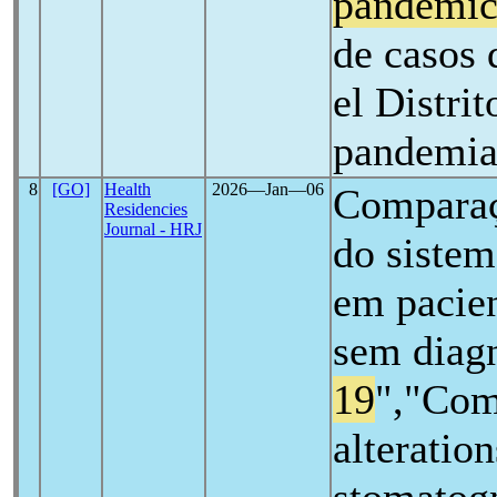
pandemi
de casos 
el Distrit
pandemi
8
[GO]
Health
2026―Jan―06
Comparaç
Residencies
Journal - HRJ
do sistem
em pacien
sem diag
19
","Com
alteration