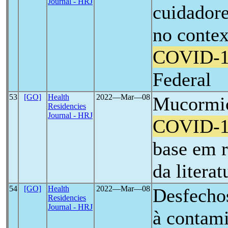
Journal - HRJ
cuidadore
no conte
COVID-
Federal
53
[GO]
Health
2022―Mar―08
Mucormic
Residencies
Journal - HRJ
COVID-
base em r
da literat
54
[GO]
Health
2022―Mar―08
Desfechos
Residencies
Journal - HRJ
à contam