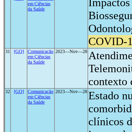
Impactos 
em Ciências
da Saúde
Biossegu
Odontolog
COVID-
31
[GO]
Comunicação
2023―Nov―28
Atendime
em Ciências
da Saúde
Telemoni
contexto
32
[GO]
Comunicação
2023―Nov―28
Estado nu
em Ciências
da Saúde
comorbid
clínicos 