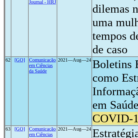
Journal - HRJ
dilemas 
uma mulh
tempos 
de caso
62
[GO]
Comunicação
2021―Aug―24
Boletins
em Ciências
da Saúde
como Estr
Informaç
em Saúde
COVID-
63
[GO]
Comunicação
2021―Aug―24
Estratégi
em Ciências