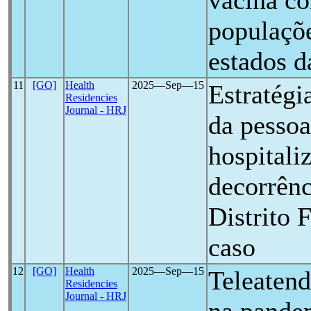
vacina co
populaçõ
estados d
11
[GO]
Health
2025―Sep―15
Estratégi
Residencies
Journal - HRJ
da pessoa
hospitali
decorrên
Distrito 
caso
12
[GO]
Health
2025―Sep―15
Teleatend
Residencies
Journal - HRJ