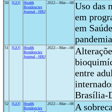
50
[GO]
Health
2022―Mar―08
Uso das m
Residencies
Journal - HRJ
em progr
em Saúde
pandemia
51
[GO]
Health
2022―Mar―08
Alteraçõe
Residencies
Journal - HRJ
bioquimíc
entre adu
internad
Brasília
52
[GO]
Health
2022―Mar―08
A sobrec
Residencies