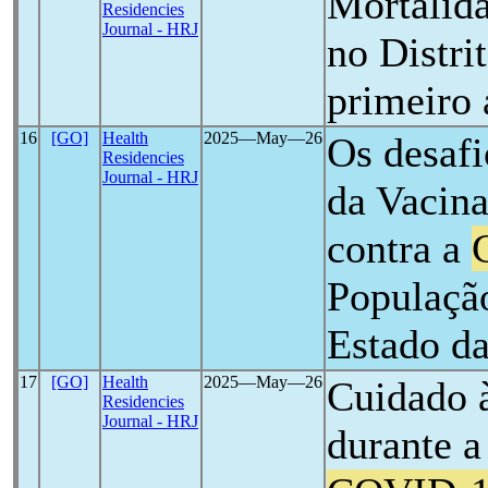
Mortalid
Residencies
Journal - HRJ
no Distri
primeiro
16
[GO]
Health
2025―May―26
Os desafi
Residencies
Journal - HRJ
da Vacina
contra a
Populaçã
Estado d
17
[GO]
Health
2025―May―26
Cuidado 
Residencies
Journal - HRJ
durante 