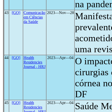
na pande
43
[GO]
Comunicação
2023―Nov―28
Manifesta
em Ciências
da Saúde
prevalent
acometid
uma revi
44
[GO]
Health
2023―Apr―04
O impact
Residencies
Journal - HRJ
cirurgias
córnea no
DF
45
[GO]
Health
2023―Apr―04
Saúde Me
Residencies
Journal - HRJ