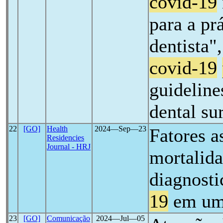
covid-19
para a pr
dentista"
covid-19
guidelines
dental su
22
[GO]
Health
2024―Sep―23
Fatores a
Residencies
Journal - HRJ
mortalida
diagnost
19
em um 
23
[GO]
Comunicação
2024―Jul―05