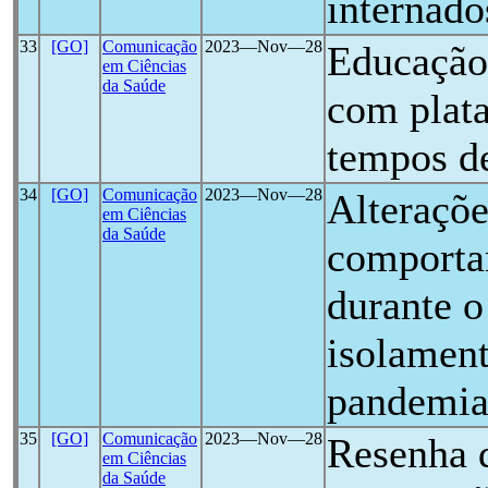
internad
33
[GO]
Comunicação
2023―Nov―28
Educação
em Ciências
da Saúde
com plata
tempos 
34
[GO]
Comunicação
2023―Nov―28
Alteraçõe
em Ciências
da Saúde
comporta
durante o
isolament
pandemia
35
[GO]
Comunicação
2023―Nov―28
Resenha 
em Ciências
da Saúde