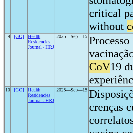
stomatogn
critical p
without
c
9
[GO]
Health
2025―Sep―15
Processo 
Residencies
Journal - HRJ
vacinaçã
CoV
19 d
experiênc
10
[GO]
Health
2025―Sep―15
Disposiçõ
Residencies
Journal - HRJ
crenças c
correlato