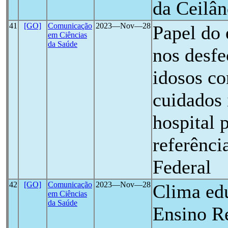
da Ceilâ
41
[GO]
Comunicação
2023―Nov―28
Papel do 
em Ciências
da Saúde
nos desfe
idosos c
cuidados
hospital 
referênci
Federal
42
[GO]
Comunicação
2023―Nov―28
Clima edu
em Ciências
da Saúde
Ensino R