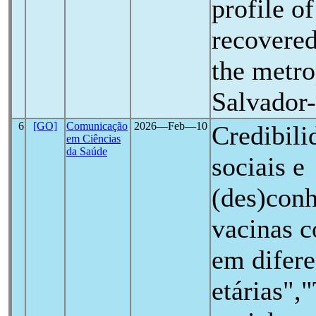
profile o
recovere
the metro
Salvador
6
[GO]
Comunicação
2026―Feb―10
Credibili
em Ciências
da Saúde
sociais e
(des)con
vacinas c
em difere
etárias",