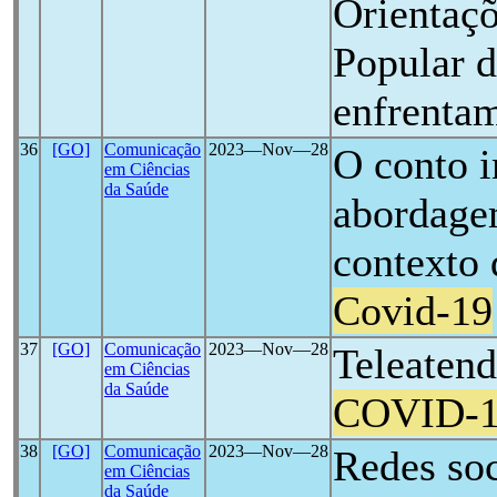
Orientaç
Popular d
enfrenta
36
[GO]
Comunicação
2023―Nov―28
O conto i
em Ciências
da Saúde
abordage
contexto
Covid-19
37
[GO]
Comunicação
2023―Nov―28
Teleatend
em Ciências
da Saúde
COVID-
38
[GO]
Comunicação
2023―Nov―28
Redes soc
em Ciências
da Saúde