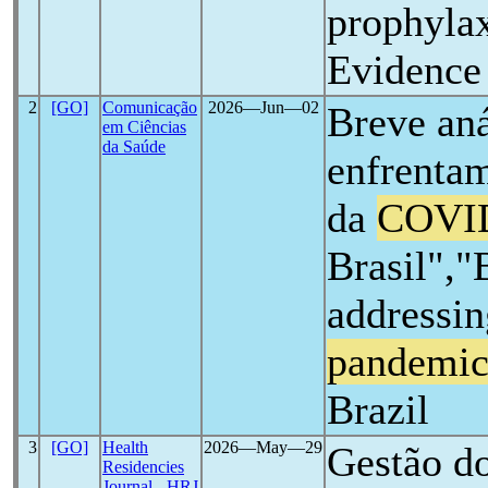
prophylax
Evidence
2
[GO]
Comunicação
2026―Jun―02
Breve aná
em Ciências
da Saúde
enfrenta
da
COVI
Brasil","
addressi
pandemi
Brazil
3
[GO]
Health
2026―May―29
Gestão do
Residencies
Journal - HRJ