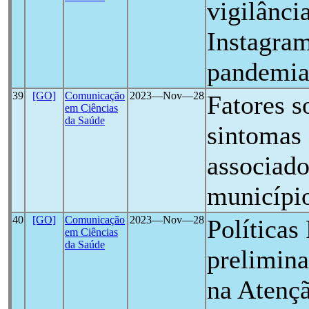
vigilânci
Instagra
pandemi
39
[GO]
Comunicação
2023―Nov―28
Fatores s
em Ciências
da Saúde
sintomas
associad
município
40
[GO]
Comunicação
2023―Nov―28
Políticas 
em Ciências
da Saúde
prelimin
na Atençã