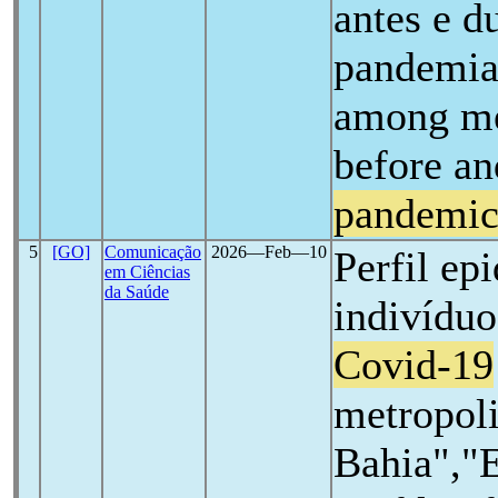
antes e d
pandemia"
among me
before an
pandemi
5
[GO]
Comunicação
2026―Feb―10
Perfil ep
em Ciências
da Saúde
indivíduo
Covid-19
metropoli
Bahia","