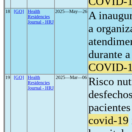
COVID-
18
[GO]
Health
2025―May―26
A inaugu
Residencies
Journal - HRJ
a organiz
atendime
durante 
COVID-
19
[GO]
Health
2025―Mar―06
Risco nut
Residencies
Journal - HRJ
desfechos
pacientes
covid-19