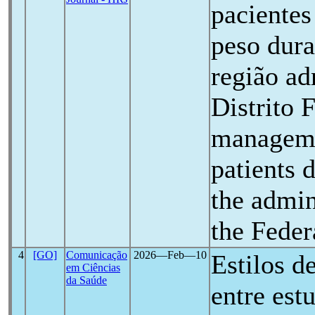
pacientes
peso dur
região ad
Distrito 
manageme
patients 
the admin
the Feder
4
[GO]
Comunicação
2026―Feb―10
Estilos d
em Ciências
da Saúde
entre est