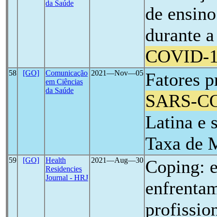
da Saúde
de ensin
durante 
COVID-
58
[GO]
Comunicação
2021―Nov―05
Fatores 
em Ciências
da Saúde
SARS-C
Latina e 
Taxa de 
59
[GO]
Health
2021―Aug―30
Coping: e
Residencies
Journal - HRJ
enfrenta
profissio