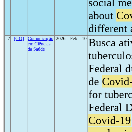
social m
about
Co
different
7
[GO]
Comunicação
2026―Feb―10
Busca ati
em Ciências
da Saúde
tuberculo
Federal d
de
Covid
for tuberc
Federal D
Covid-19