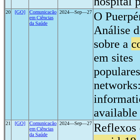
hospital 
20
[GO]
Comunicação
2024―Sep―27
O Puerpér
em Ciências
da Saúde
Análise 
sobre a
c
em sites
populares
networks:
informat
available
21
[GO]
Comunicação
2024―Sep―27
Reflexos
em Ciências
da Saúde