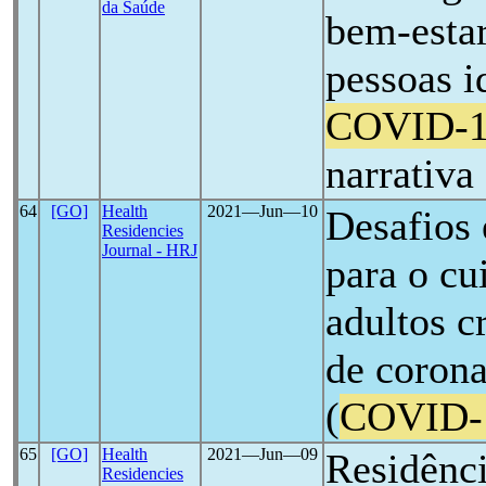
da Saúde
bem-estar
pessoas i
COVID-
narrativa
64
[GO]
Health
2021―Jun―10
Desafios
Residencies
Journal - HRJ
para o cu
adultos c
de coron
(
COVID-
65
[GO]
Health
2021―Jun―09
Residênci
Residencies