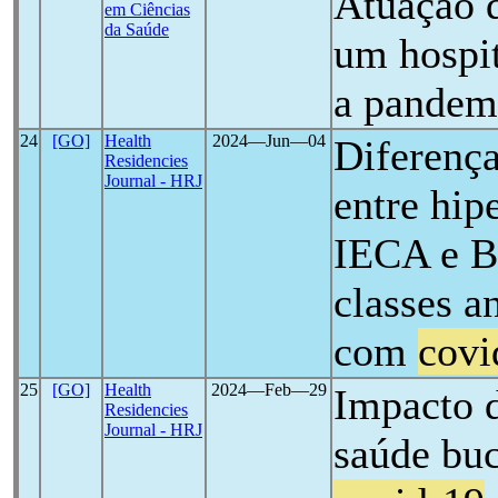
Atuação d
em Ciências
da Saúde
um hospit
a pandem
24
[GO]
Health
2024―Jun―04
Diferença
Residencies
Journal - HRJ
entre hip
IECA e B
classes a
com
covi
25
[GO]
Health
2024―Feb―29
Impacto 
Residencies
Journal - HRJ
saúde buc