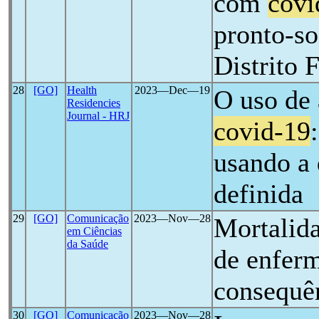
com
covi
pronto-so
Distrito 
28
[GO]
Health
2023―Dec―19
O uso de 
Residencies
Journal - HRJ
covid-19
usando a 
definida
29
[GO]
Comunicação
2023―Nov―28
Mortalida
em Ciências
da Saúde
de enfer
consequê
30
[GO]
Comunicação
2023―Nov―28