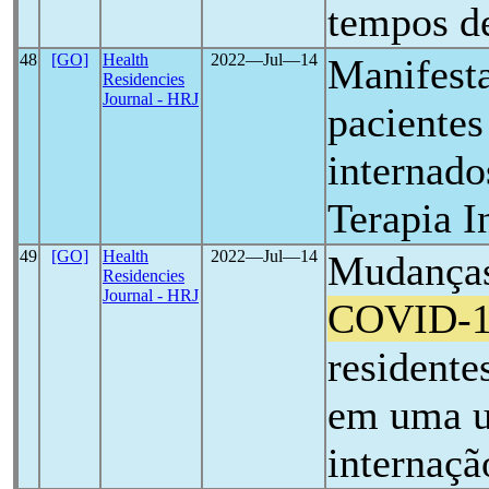
tempos 
48
[GO]
Health
2022―Jul―14
Manifest
Residencies
Journal - HRJ
paciente
internad
Terapia I
49
[GO]
Health
2022―Jul―14
Mudanças
Residencies
Journal - HRJ
COVID-
resident
em uma u
internaçã