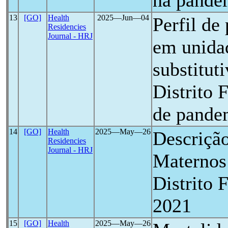
na pande
13
[GO]
Health
2025―Jun―04
Perfil de
Residencies
Journal - HRJ
em unidad
substitut
Distrito 
de pande
14
[GO]
Health
2025―May―26
Descrição
Residencies
Journal - HRJ
Maternos
Distrito 
2021
15
[GO]
Health
2025―May―26