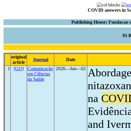
COVID answers in Scie
Publishing House: Fundacao d
95 
original
Journal
Date
article
1
[GO]
Comunicação
2026―Jun―02
Abordage
em Ciências
da Saúde
nitazoxan
na
COVI
Evidênci
and Iver