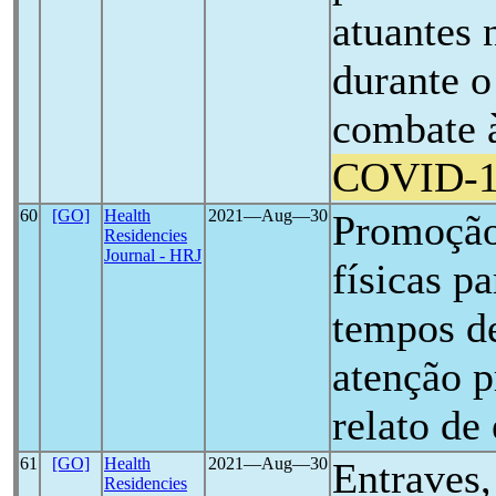
atuantes 
durante o
combate 
COVID-
60
[GO]
Health
2021―Aug―30
Promoção
Residencies
Journal - HRJ
físicas p
tempos 
atenção p
relato de
61
[GO]
Health
2021―Aug―30
Entraves,
Residencies