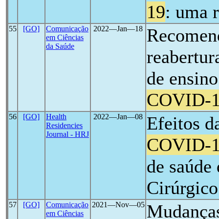
19
: uma r
55
[GO]
Comunicação
2022―Jan―18
Recomend
em Ciências
da Saúde
reabertur
de ensin
COVID-
56
[GO]
Health
2022―Jan―08
Efeitos d
Residencies
Journal - HRJ
COVID-
de saúde
Cirúrgico
57
[GO]
Comunicação
2021―Nov―05
Mudanças
em Ciências