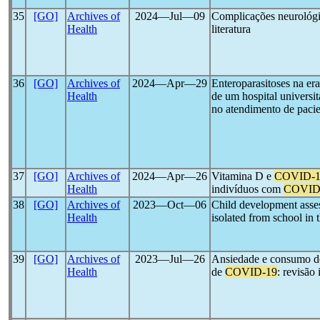
35
[GO]
Archives of
2024―Jul―09
Complicações neurológ
Health
literatura
36
[GO]
Archives of
2024―Apr―29
Enteroparasitoses na e
Health
de um hospital universit
no atendimento de paci
37
[GO]
Archives of
2024―Apr―26
Vitamina D e
COVID-1
Health
indivíduos com
COVID
38
[GO]
Archives of
2023―Oct―06
Child development asses
Health
isolated from school in 
39
[GO]
Archives of
2023―Jul―26
Ansiedade e consumo de
Health
de
COVID-19
: revisão 