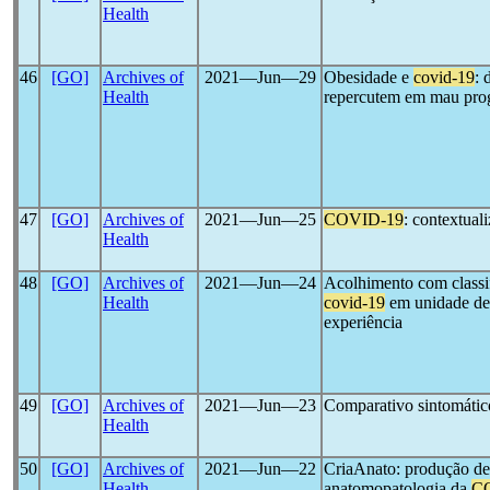
Health
46
[GO]
Archives of
2021―Jun―29
Obesidade e
covid-19
: 
Health
repercutem em mau prog
47
[GO]
Archives of
2021―Jun―25
COVID-19
: contextual
Health
48
[GO]
Archives of
2021―Jun―24
Acolhimento com classif
Health
covid-19
em unidade de 
experiência
49
[GO]
Archives of
2021―Jun―23
Comparativo sintomátic
Health
50
[GO]
Archives of
2021―Jun―22
CriaAnato: produção d
Health
anatomopatologia da
C