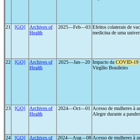
21
[GO]
Archives of
2025―Feb―03
Efeitos colaterais de va
Health
medicina de uma univer
22
[GO]
Archives of
2025―Jan―20
Impacto da
COVID-19
Health
Virgílio Brasileiro
23
[GO]
Archives of
2024―Oct―01
Acesso de mulheres à a
Health
Alegre durante a pande
24
[GO]
Archives of
2024―Aug―08
Acesso de mulheres à a