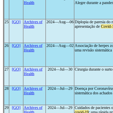
Health
Alegre durante a pande
25
[GO]
Archives of
2024―Aug―06
Diplopia de paresia do
Health
apresentação de
Covid-
26
[GO]
Archives of
2024―Aug―02
Associação de herpes z
Health
uma revisão sistemática
27
[GO]
Archives of
2024―Jul―30
Cirurgia durante o surt
Health
28
[GO]
Archives of
2024―Jul―29
Doença por Coronavírus
Health
sistemática dos achado
29
[GO]
Archives of
2024―Jul―29
Cuidados de pacientes 
Health
covid-19
: uma rápida r