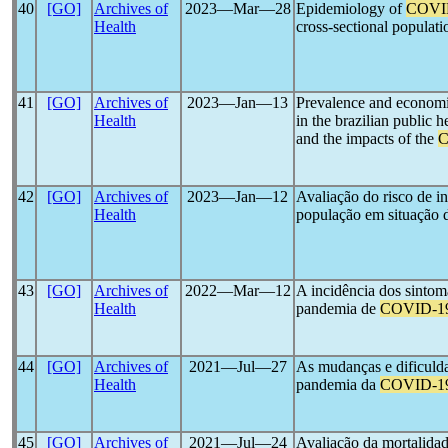
40
[GO]
Archives of
2023―Mar―28
Epidemiology of
COVI
Health
cross-sectional populat
41
[GO]
Archives of
2023―Jan―13
Prevalence and economic
Health
in the brazilian public 
and the impacts of the
C
42
[GO]
Archives of
2023―Jan―12
Avaliação do risco de i
Health
população em situação 
43
[GO]
Archives of
2022―Mar―12
A incidência dos sintom
Health
pandemia de
COVID-1
44
[GO]
Archives of
2021―Jul―27
As mudanças e dificuld
Health
pandemia da
COVID-1
45
[GO]
Archives of
2021―Jul―24
Avaliação da mortalida