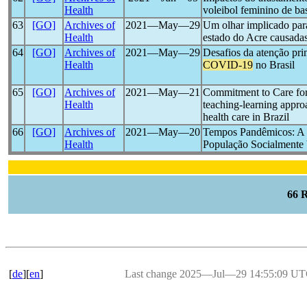
Health
voleibol feminino de b
63
[GO]
Archives of
2021―May―29
Um olhar implicado para
Health
estado do Acre causada
64
[GO]
Archives of
2021―May―29
Desafios da atenção pri
Health
COVID-19
no Brasil
65
[GO]
Archives of
2021―May―21
Commitment to Care fo
Health
teaching-learning appro
health care in Brazil
66
[GO]
Archives of
2021―May―20
Tempos Pandêmicos: A
Health
População Socialmente 
66 
[
de
][
en
]
Last change 2025―Jul―29 14:55:09 U