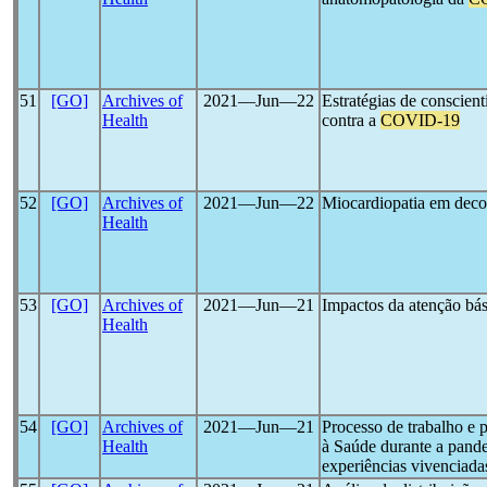
51
[GO]
Archives of
2021―Jun―22
Estratégias de conscient
Health
contra a
COVID-19
52
[GO]
Archives of
2021―Jun―22
Miocardiopatia em deco
Health
53
[GO]
Archives of
2021―Jun―21
Impactos da atenção bá
Health
54
[GO]
Archives of
2021―Jun―21
Processo de trabalho e
Health
à Saúde durante a pand
experiências vivenciada