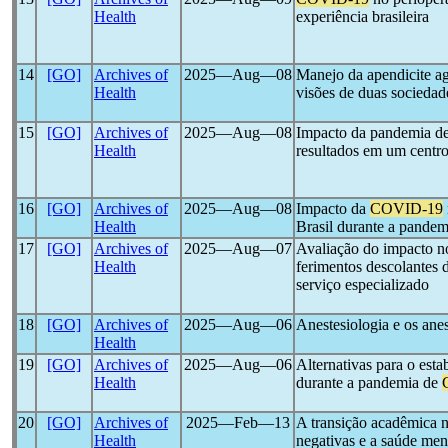
Health
experiência brasileira
14
[GO]
Archives of
2025―Aug―08
Manejo da apendicite a
Health
visões de duas sociedade
15
[GO]
Archives of
2025―Aug―08
Impacto da pandemia d
Health
resultados em um centro 
16
[GO]
Archives of
2025―Aug―08
Impacto da
COVID-19
Health
Brasil durante a pandem
17
[GO]
Archives of
2025―Aug―07
Avaliação do impacto n
Health
ferimentos descolantes
serviço especializado
18
[GO]
Archives of
2025―Aug―06
Anestesiologia e os anes
Health
19
[GO]
Archives of
2025―Aug―06
Alternativas para o esta
Health
durante a pandemia de
20
[GO]
Archives of
2025―Feb―13
A transição acadêmica 
Health
negativas e a saúde men