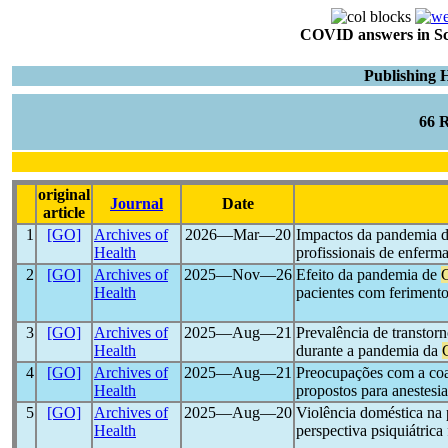
COVID answers in Scie
Publishing H
66 
original
Journal
Date
article
1
[GO]
Archives of
2026―Mar―20
Impactos da pandemia 
Health
profissionais de enferma
2
[GO]
Archives of
2025―Nov―26
Efeito da pandemia de
Health
pacientes com ferimento
3
[GO]
Archives of
2025―Aug―21
Prevalência de transtor
Health
durante a pandemia da
4
[GO]
Archives of
2025―Aug―21
Preocupações com a co
Health
propostos para anestesia
5
[GO]
Archives of
2025―Aug―20
Violência doméstica na
Health
perspectiva psiquiátrica