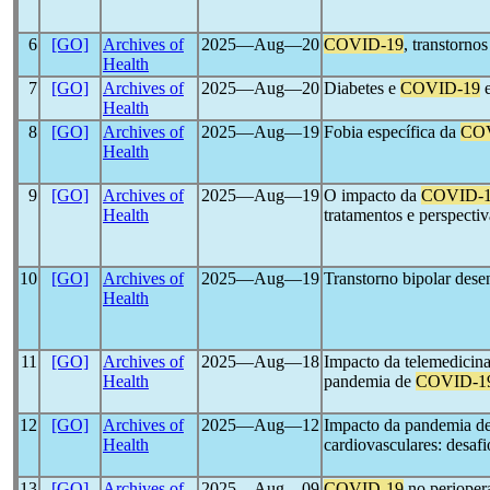
6
[GO]
Archives of
2025―Aug―20
COVID-19
, transtorno
Health
7
[GO]
Archives of
2025―Aug―20
Diabetes e
COVID-19
e
Health
8
[GO]
Archives of
2025―Aug―19
Fobia específica da
CO
Health
9
[GO]
Archives of
2025―Aug―19
O impacto da
COVID-
Health
tratamentos e perspecti
10
[GO]
Archives of
2025―Aug―19
Transtorno bipolar des
Health
11
[GO]
Archives of
2025―Aug―18
Impacto da telemedicina
Health
pandemia de
COVID-1
12
[GO]
Archives of
2025―Aug―12
Impacto da pandemia d
Health
cardiovasculares: desafi
13
[GO]
Archives of
2025―Aug―09
COVID-19
no periopera