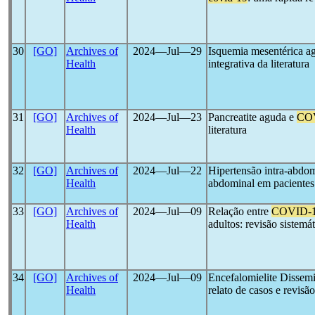
30
[GO]
Archives of
2024―Jul―29
Isquemia mesentérica a
Health
integrativa da literatura
31
[GO]
Archives of
2024―Jul―23
Pancreatite aguda e
CO
Health
literatura
32
[GO]
Archives of
2024―Jul―22
Hipertensão intra-abdo
Health
abdominal em paciente
33
[GO]
Archives of
2024―Jul―09
Relação entre
COVID-
Health
adultos: revisão sistemát
34
[GO]
Archives of
2024―Jul―09
Encefalomielite Dissem
Health
relato de casos e revisão