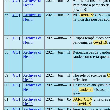
55
[GO]
Archives of
2021―Jun―21
Análise da distribuição
Health
Paraibano a partir do 
power BI
56
[GO]
Archives of
2021―Jun―21
Pós
covid-19
: as seque
Health
na vida das pessoas aco
57
[GO]
Archives of
2021―Jun―12
Grupos terapêuticos com
Health
pandemia da
covid-19
: 
58
[GO]
Archives of
2021―Jun―11
Repercussões da pande
Health
saúde: como está quem e
59
[GO]
Archives of
2021―Jun―11
The role of science in
C
Health
reflection
60
[GO]
Archives of
2021―Jun―10
Descriptive analysis in 
Health
the
pandemic
disease in
Acre
61
[GO]
Archives of
2021―Jun―05
SARS-COV
-2: fatores
Health
da
covid-19
62
[GO]
Archives of
2021―Jun―05
Impactos do afastamento 