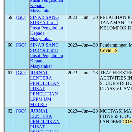
Pusat Pengabdian
Kepada
Masyarakat
59
[GO]
SINAR SANG
2023―Jun―30
PELATIHAN 
SURYA Jurnal
TANAMAN TO
Pusat Pengabdian
KELOMPOK D
Kepada
Masyarakat
60
[GO]
SINAR SANG
2023―Jun―30
Pendampingan M
SURYA Jurnal
Covid-19
Pusat Pengabdian
Kepada
Masyarakat
61
[GO]
JURNAL
2023―Jun―28
TEACHERS' E
LENTERA
ACTIVITIES I
PENDIDIKAN
STUDENTS D
PUSAT
CLASS VII SM
PENELITIAN
LPPM UM
METRO
62
[GO]
JURNAL
2023―Jun―28
MOTIVASI MA
LENTERA
FITNESS (COU
PENDIDIKAN
PANDEMI
COV
PUSAT