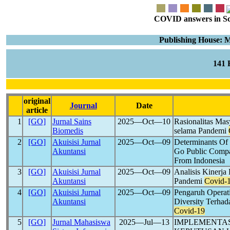
COVID answers in Scie
Publishing House: 
141
original
Journal
Date
article
1
[GO]
Jurnal Sains
2025―Oct―10
Rasionalitas Ma
Biomedis
selama Pandemi
2
[GO]
Akuisisi Jurnal
2025―Oct―09
Determinants Of 
Akuntansi
Go Public Comp
From Indonesia
3
[GO]
Akuisisi Jurnal
2025―Oct―09
Analisis Kinerj
Akuntansi
Pandemi
Covid-
4
[GO]
Akuisisi Jurnal
2025―Oct―09
Pengaruh Operat
Akuntansi
Diversity Terhad
Covid-19
5
[GO]
Jurnal Mahasiswa
2025―Jul―13
IMPLEMENTAS