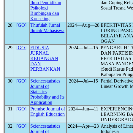
Ilmu Pendidikan
dan Coping Reli
Psikologi
Sosial Tresna W
Bimbingan dan
Konseling
28
[GO]
Thufulah Jurnal
2024―Aug―28
EFEKTIVITAS
Ilmiah Mahasiswa
LURING PAS
BELAJAR ANA
OGAN
29
[GO]
FIDUSIA
2024―Jul―15
PENGARUH TR
JURNAL
DAN PARTISI
KEUANGAN
EFEKTIVITAS
DAN
MASA PANDE
PERBANKAN
(Studi Kasus Pa
Kabupaten Pring
30
[GO]
Sciencestatistics
2024―Jul―15
Partial Derivati
Journal of
Linear Growth 
Statistics
Probability and Its
Application
31
[GO]
Premise Journal of
2024―Jun―11
EXPERIENCIN
English Education
LEARNING BA
UNDERGRADU
32
[GO]
Sciencestatistics
2024―Apr―23
Analysis of Lin
Journal of
Indonesia