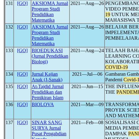
131
[GO]
AKSIOMA Jurnal
2021―Aug―26
PENGEMBANG
Program Studi
VIDEO PEMBE
Pendidikan
19
UNTUK ME
Matematika
MAHASISWA 
132
[GO]
AKSIOMA Jurnal
2021―Aug―26
BELAJAR BE
Program Studi
IMPELEMENTA
Pendidikan
PEMBELAJAR
Matematika
133
[GO]
BIOEDUKASI
2021―Aug―24
TELAAH BAHA
(Jurnal Pendidikan
LEARNING C
Biologi)
KOLABORATIF
COVID-19
134
[GO]
Jurnal Kajian
2021―Jul―06
Gambaran Gamba
Anak (J-Sanak)
Pandemi
Covid-
135
[GO]
At-Tajdid Jurnal
2021―Jun―15
THE INFLUEN
Pendidikan dan
THE
PANDEM
Pemikiran Islam
136
[GO]
BIOLOVA
2021―Mar―09
TRANSFORMA
PROYEK SCIE
AND MATHEMA
137
[GO]
SINAR SANG
2021―Feb―08
SOSIALISASI
SURYA Jurnal
MEDIA PEMBE
Pusat Pengabdian
DAMPAK
PAN