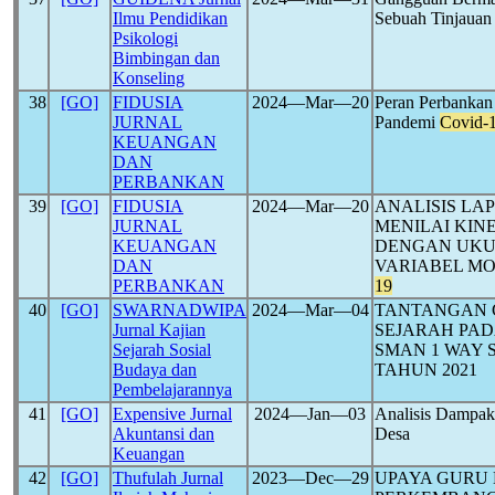
Ilmu Pendidikan
Sebuah Tinjauan 
Psikologi
Bimbingan dan
Konseling
38
[GO]
FIDUSIA
2024―Mar―20
Peran Perbanka
JURNAL
Pandemi
Covid-
KEUANGAN
DAN
PERBANKAN
39
[GO]
FIDUSIA
2024―Mar―20
ANALISIS L
JURNAL
MENILAI KIN
KEUANGAN
DENGAN UKU
DAN
VARIABEL MO
PERBANKAN
19
40
[GO]
SWARNADWIPA
2024―Mar―04
TANTANGAN 
Jurnal Kajian
SEJARAH PA
Sejarah Sosial
SMAN 1 WAY 
Budaya dan
TAHUN 2021
Pembelajarannya
41
[GO]
Expensive Jurnal
2024―Jan―03
Analisis Dampa
Akuntansi dan
Desa
Keuangan
42
[GO]
Thufulah Jurnal
2023―Dec―29
UPAYA GURU