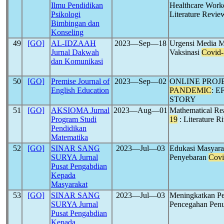
Ilmu Pendidikan
Healthcare Work
Psikologi
Literature Revie
Bimbingan dan
Konseling
49
[GO]
AL-IDZAAH
2023―Sep―18
Urgensi Media M
Jurnal Dakwah
Vaksinasi
Covid-
dan Komunikasi
50
[GO]
Premise Journal of
2023―Sep―02
ONLINE PROJ
English Education
PANDEMIC
: 
STORY
51
[GO]
AKSIOMA Jurnal
2023―Aug―01
Mathematical Rea
Program Studi
19
: Literature R
Pendidikan
Matematika
52
[GO]
SINAR SANG
2023―Jul―03
Edukasi Masyara
SURYA Jurnal
Penyebaran
Covi
Pusat Pengabdian
Kepada
Masyarakat
53
[GO]
SINAR SANG
2023―Jul―03
Meningkatkan P
SURYA Jurnal
Pencegahan Pen
Pusat Pengabdian
Kepada