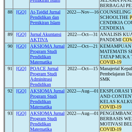
Pemikiran Islam
SELAMA PAN
BERBAGAI PE
88
[GO]
At-Tajdid Jurnal
2022―Nov―16
COUNSELING
Pendidikan dan
SCHOOLTHE
Pemikiran Islam
CENDIKIA COU
CENDEKIA
89
[GO]
Jurnal Akuntansi
2022―Oct―31
ANALISIS KU
AKTIVA
PANDEMI
COV
90
[GO]
AKSIOMA Jurnal
2022―Oct―21
KEMAMPUAN
Program Studi
MATEMATIS 
Pendidikan
TATAP MUKA 
Matematika
COVID-19
91
[GO]
POACE Jurnal
2022―Oct―15
Manajerial Kepa
Program Studi
Pembelajaran D
Adminitrasi
SMK
Pendidikan
92
[GO]
AKSIOMA Jurnal
2022―Aug―01
EKSPLORASI
Program Studi
AND CONTEN
Pendidikan
KELAS KALKU
Matematika
COVID-19
93
[GO]
AKSIOMA Jurnal
2022―Aug―01
PENGEMBANG
Program Studi
BERBASIS W
Pendidikan
MOTIVASI BE
Matematika
COVID-19