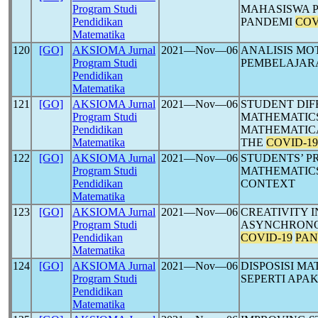
Program Studi
MAHASISWA P
Pendidikan
PANDEMI
COV
Matematika
120
[GO]
AKSIOMA Jurnal
2021―Nov―06
ANALISIS MO
Program Studi
PEMBELAJAR
Pendidikan
Matematika
121
[GO]
AKSIOMA Jurnal
2021―Nov―06
STUDENT DIFF
Program Studi
MATHEMATICS
Pendidikan
MATHEMATICA
Matematika
THE
COVID-19
122
[GO]
AKSIOMA Jurnal
2021―Nov―06
STUDENTS’ P
Program Studi
MATHEMATIC
Pendidikan
CONTEXT
Matematika
123
[GO]
AKSIOMA Jurnal
2021―Nov―06
CREATIVITY 
Program Studi
ASYNCHRONO
Pendidikan
COVID-19
PAN
Matematika
124
[GO]
AKSIOMA Jurnal
2021―Nov―06
DISPOSISI M
Program Studi
SEPERTI APA
Pendidikan
Matematika