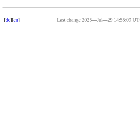
[
de
][
en
]
Last change 2025―Jul―29 14:55:09 U