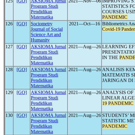
125
[GO]
AKSIOMA Jurnal
2021―Nov―06
IMPROVING S
Program Studi
STATISTICS 
Pendidikan
COURSES US
Matematika
PANDEMIC
126
[GO]
Sociometry
2021―Oct―16
Bibliometrics An
Journal of Social
Covid-19
Pande
Science Art and
Humanity
127
[GO]
AKSIOMA Jurnal
2021―Aug―26
LEARNING EF
Program Studi
PRESENTATIO
Pendidikan
IN THE
PAND
Matematika
128
[GO]
AKSIOMA Jurnal
2021―Aug―26
ANALISIS KE
Program Studi
MATEMATIS S
Pendidikan
JARINGAN DI
Matematika
129
[GO]
AKSIOMA Jurnal
2021―Aug―26
ANALYSIS OF
Program Studi
LINEAR ALGE
Pendidikan
19
PANDEMIC
Matematika
130
[GO]
AKSIOMA Jurnal
2021―Aug―26
STUDENTS’ M
Program Studi
STATISTIC M
Pendidikan
PANDEMIC
Matematika