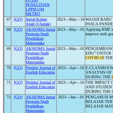
PUSAT
PENELITIAN
LPPM UM
METRO
67
[GO]
Jurnal Kajian
2023―May―16
WAJAH BARU 
Anak (J-Sanak)
PASCA PAND
68
[GO]
AKSIOMA Jurnal
2023―May―01
Applying RME i
Program Studi
improve sixth gra
Pendidikan
Matematika
69
[GO]
AKSIOMA Jurnal
2023―May―01
PENGEMBANG
Program Studi
EDU” UNTUK
Pendidikan
COVID-19
TER
Matematika
70
[GO]
Premise Journal of
2023―Apr―16
E-CLASSROO
English Education
ANALYSIS OF
DURING THE
71
[GO]
Premise Journal of
2023―Apr―16
THE IMPACT 
English Education
AND STUDEN
DURING THE 
72
[GO]
AKSIOMA Jurnal
2023―Jan―10
PENGARUH MO
Program Studi
BELAJAR TER
Pendidikan
BELAJAR MA
Matematika