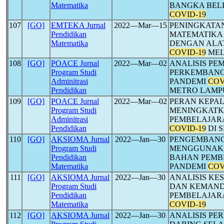
Matematika
BANGKA BEL
COVID-19
107
[GO]
EMTEKA Jurnal
2022―Mar―15
PENINGKATAN
Pendidikan
MATEMATIKA
Matematika
DENGAN ALAT
COVID-19
MEL
108
[GO]
POACE Jurnal
2022―Mar―02
ANALISIS PE
Program Studi
PERKEMBANGA
Adminitrasi
PANDEMI
COV
Pendidikan
METRO LAM
109
[GO]
POACE Jurnal
2022―Mar―02
PERAN KEPA
Program Studi
MENINGKATKA
Adminitrasi
PEMBELAJARA
Pendidikan
COVID-19
DI 
110
[GO]
AKSIOMA Jurnal
2022―Jan―30
PENGEMBANG
Program Studi
MENGGUNAKA
Pendidikan
BAHAN PEMB
Matematika
PANDEMI
COV
111
[GO]
AKSIOMA Jurnal
2022―Jan―30
ANALISIS K
Program Studi
DAN KEMANDI
Pendidikan
PEMBELAJAR
Matematika
COVID-19
112
[GO]
AKSIOMA Jurnal
2022―Jan―30
ANALISIS P