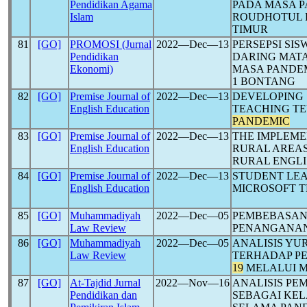
Pendidikan Agama
PADA MASA 
Islam
ROUDHOTUL 
TIMUR
81
[GO]
PROMOSI (Jurnal
2022―Dec―13
PERSEPSI SI
Pendidikan
DARING MAT
Ekonomi)
MASA PANDE
1 BONTANG
82
[GO]
Premise Journal of
2022―Dec―13
DEVELOPING 
English Education
TEACHING TE
PANDEMIC
83
[GO]
Premise Journal of
2022―Dec―13
THE IMPLEME
English Education
RURAL AREA
RURAL ENGLI
84
[GO]
Premise Journal of
2022―Dec―13
STUDENT LE
English Education
MICROSOFT 
85
[GO]
Muhammadiyah
2022―Dec―05
PEMBEBASAN
Law Review
PENANGANA
86
[GO]
Muhammadiyah
2022―Dec―05
ANALISIS YU
Law Review
TERHADAP P
19
MELALUI M
87
[GO]
At-Tajdid Jurnal
2022―Nov―16
ANALISIS P
Pendidikan dan
SEBAGAI KE