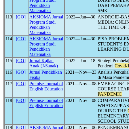
Program Studi
DARING SEL
Pendidikan
DARI PEMAH
Matematika
SMK
113
[GO]
AKSIOMA Jurnal
2022―Jan―30
ANDROID-BA
Program Studi
MEDIA: ONLI
Pendidikan
THE TIME OF
Matematika
114
[GO]
AKSIOMA Jurnal
2022―Jan―30
PISA PROBLE
Program Studi
STUDENT'S E
Pendidikan
LEARNING D
Matematika
115
[GO]
Jurnal Kajian
2022―Jan―18
Strategi Pembela
Anak (J-Sanak)
Pendemi
Covid-
116
[GO]
Jurnal Pendidikan
2021―Nov―23
Analisis Perkuli
Fisika
di Masa Pandem
117
[GO]
Premise Journal of
2021―Nov―08
EMBRACING 
English Education
COURSE LEA
PANDEMIC
118
[GO]
Premise Journal of
2021―Nov―08
COMPARATIVE
English Education
WHATSAPP AS
DURING THE
ELEMENTARY 
SCHOOL STU
119
[GO]
AKSIOMA Jurnal
2021―Nov―06
PENGEMBANG