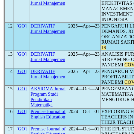
Jurnal Manajemen
EFEKTIVITAS
MANAGEMENT
INVESTMENT 
INDONESIA
12
[GO]
DERIVATIF
2025―Apr―23
PENGARUH LE
Jurnal Manajemen
DEMANDS, JO
ORGANIZATI
RUMAH SAKIT
19
13
[GO]
DERIVATIF
2025―Apr―23
ANALISIS PU
Jurnal Manajemen
STREAMING O
PANDEMI
COV
14
[GO]
DERIVATIF
2025―Apr―23
PENGARUH M
Jurnal Manajemen
PROFITABILI
PANDEMI
COV
15
[GO]
AKSIOMA Jurnal
2024―Oct―24
PENGEMBANG
Program Studi
MATEMATIKA
Pendidikan
MENGUKUR HI
Matematika
16
[GO]
Premise Journal of
2024―Oct―01
EXPLORING 
English Education
TEACHERS IN
THEIR TEACH
17
[GO]
Premise Journal of
2024―Oct―01
THE EFL STU