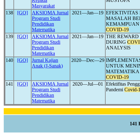
Kepada
MUSTOFA
Masyarakat
138
[GO]
AKSIOMA Jurnal
2021―Jan―19
EFEKTIVITAS
Program Studi
MASALAH BE
Pendidikan
KEMAMPUAN 
Matematika
COVID-19
139
[GO]
AKSIOMA Jurnal
2021―Jan―19
THE REWARD
Program Studi
DURING
COVI
Pendidikan
ANALYSIS
Matematika
140
[GO]
Jurnal Kajian
2020―Dec―29
IMPLEMENTAS
Anak (J-Sanak)
UNTUK MENI
MATEMATIKA 
COVID-19
141
[GO]
AKSIOMA Jurnal
2020―Jul―01
Efektifitas Pen
Program Studi
Pandemi
Covid-
Pendidikan
Matematika
141