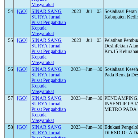
Masyarakat
54
[GO]
SINAR SANG
2023―Jul―03
Sosialisasi Pera
SURYA Jurnal
Kabupaten Kedi
Pusat Pengabdian
Kepada
Masyarakat
55
[GO]
SINAR SANG
2023―Jul―03
Pelatihan Pembua
SURYA Jurnal
Desinfektan Ala
Pusat Pengabdian
Km.15 Keluraha
Kepada
Masyarakat
56
[GO]
SINAR SANG
2023―Jun―30
Sosialisasi Kes
SURYA Jurnal
Pada Remaja De
Pusat Pengabdian
Kepada
Masyarakat
57
[GO]
SINAR SANG
2023―Jun―30
PENDAMPING
SURYA Jurnal
INSENTIF PA
Pusat Pengabdian
METRO PADA
Kepada
Masyarakat
58
[GO]
SINAR SANG
2023―Jun―30
Edukasi Pengelo
SURYA Jurnal
Di RSD Dr. A D