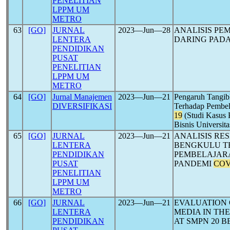
PENELITIAN
LPPM UM
METRO
63
[GO]
JURNAL
2023―Jun―28
ANALISIS PE
LENTERA
DARING PAD
PENDIDIKAN
PUSAT
PENELITIAN
LPPM UM
METRO
64
[GO]
Jurnal Manajemen
2023―Jun―21
Pengaruh Tangibl
DIVERSIFIKASI
Terhadap Pembel
19
(Studi Kasus 
Bisnis Universi
65
[GO]
JURNAL
2023―Jun―21
ANALISIS RES
LENTERA
BENGKULU T
PENDIDIKAN
PEMBELAJAR
PUSAT
PANDEMI
COV
PENELITIAN
LPPM UM
METRO
66
[GO]
JURNAL
2023―Jun―21
EVALUATION 
LENTERA
MEDIA IN TH
PENDIDIKAN
AT SMPN 20 