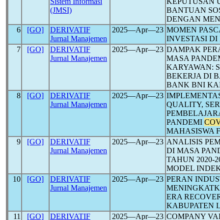
Sistem Informasi
KEPUTUSAN 
(JMSI)
BANTUAN SO
DENGAN ME
6
[GO]
DERIVATIF
2025―Apr―23
MOMEN PASC
Jurnal Manajemen
INVESTASI DI
7
[GO]
DERIVATIF
2025―Apr―23
DAMPAK PER
Jurnal Manajemen
MASA PANDE
KARYAWAN: S
BEKERJA DI 
BANK BNI K
8
[GO]
DERIVATIF
2025―Apr―23
IMPLEMENTAS
Jurnal Manajemen
QUALITY, SE
PEMBELAJARA
PANDEMI
COV
MAHASISWA F
9
[GO]
DERIVATIF
2025―Apr―23
ANALISIS PE
Jurnal Manajemen
DI MASA PAN
TAHUN 2020
MODEL INDE
10
[GO]
DERIVATIF
2025―Apr―23
PERAN INDUS
Jurnal Manajemen
MENINGKATK
ERA RECOVE
KABUPATEN 
11
[GO]
DERIVATIF
2025―Apr―23
COMPANY VA