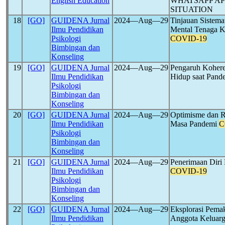
English Education
WHATSAPP AP
SITUATION
18
[GO]
GUIDENA Jurnal
2024―Aug―29
Tinjauan Sistema
Ilmu Pendidikan
Mental Tenaga K
Psikologi
COVID-19
Bimbingan dan
Konseling
19
[GO]
GUIDENA Jurnal
2024―Aug―29
Pengaruh Kohere
Ilmu Pendidikan
Hidup saat Pan
Psikologi
Bimbingan dan
Konseling
20
[GO]
GUIDENA Jurnal
2024―Aug―29
Optimisme dan R
Ilmu Pendidikan
Masa Pandemi
C
Psikologi
Bimbingan dan
Konseling
21
[GO]
GUIDENA Jurnal
2024―Aug―29
Penerimaan Diri
Ilmu Pendidikan
COVID-19
Psikologi
Bimbingan dan
Konseling
22
[GO]
GUIDENA Jurnal
2024―Aug―29
Eksplorasi Pema
Ilmu Pendidikan
Anggota Keluarg