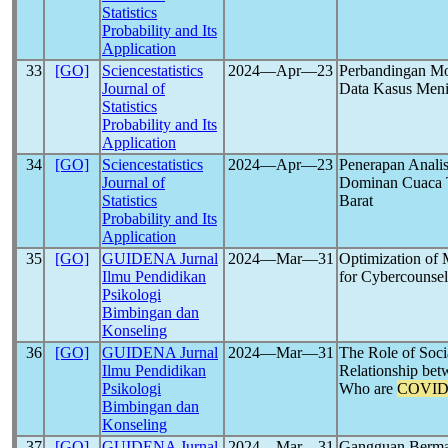
Statistics
Probability and Its
Application
33
[GO]
Sciencestatistics
2024―Apr―23
Perbandingan Mo
Journal of
Data Kasus Meni
Statistics
Probability and Its
Application
34
[GO]
Sciencestatistics
2024―Apr―23
Penerapan Analis
Journal of
Dominan Cuaca 
Statistics
Barat
Probability and Its
Application
35
[GO]
GUIDENA Jurnal
2024―Mar―31
Optimization of 
Ilmu Pendidikan
for Cybercounse
Psikologi
Bimbingan dan
Konseling
36
[GO]
GUIDENA Jurnal
2024―Mar―31
The Role of Soci
Ilmu Pendidikan
Relationship bet
Psikologi
Who are
COVID
Bimbingan dan
Konseling
37
[GO]
GUIDENA Jurnal
2024―Mar―31
Gangguan Berma