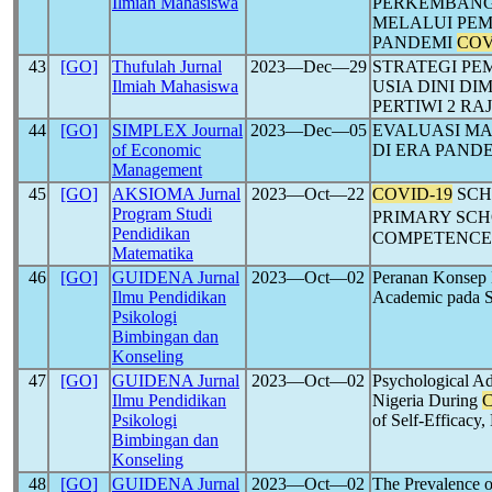
Ilmiah Mahasiswa
PERKEMBANG
MELALUI PE
PANDEMI
COV
43
[GO]
Thufulah Jurnal
2023―Dec―29
STRATEGI PE
Ilmiah Mahasiswa
USIA DINI D
PERTIWI 2 R
44
[GO]
SIMPLEX Journal
2023―Dec―05
EVALUASI M
of Economic
DI ERA PAND
Management
45
[GO]
AKSIOMA Jurnal
2023―Oct―22
COVID-19
SCH
Program Studi
PRIMARY SC
Pendidikan
COMPETENCE
Matematika
46
[GO]
GUIDENA Jurnal
2023―Oct―02
Peranan Konsep D
Ilmu Pendidikan
Academic pada 
Psikologi
Bimbingan dan
Konseling
47
[GO]
GUIDENA Jurnal
2023―Oct―02
Psychological Ad
Ilmu Pendidikan
Nigeria During
C
Psikologi
of Self-Efficacy,
Bimbingan dan
Konseling
48
[GO]
GUIDENA Jurnal
2023―Oct―02
The Prevalence o