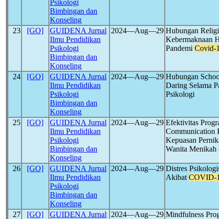
Psikologi
Bimbingan dan
Konseling
23
[GO]
GUIDENA Jurnal
2024―Aug―29
Hubungan Religiu
Ilmu Pendidikan
Kebermaknaan H
Psikologi
Pandemi
Covid-
Bimbingan dan
Konseling
24
[GO]
GUIDENA Jurnal
2024―Aug―29
Hubungan School
Ilmu Pendidikan
Daring Selama 
Psikologi
Psikologi
Bimbingan dan
Konseling
25
[GO]
GUIDENA Jurnal
2024―Aug―29
Efektivitas Pro
Ilmu Pendidikan
Communication B
Psikologi
Kepuasan Perni
Bimbingan dan
Wanita Menikah 
Konseling
26
[GO]
GUIDENA Jurnal
2024―Aug―29
Distres Psikolo
Ilmu Pendidikan
Akibat
COVID-
Psikologi
Bimbingan dan
Konseling
27
[GO]
GUIDENA Jurnal
2024―Aug―29
Mindfulness Pro