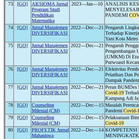
73
[GO]
AKSIOMA Jurnal
2023―Jan―10
ANALISIS KE
Program Studi
MENYELESAIK
Pendidikan
PANDEMI
COV
Matematika
74
[GO]
Jurnal Manajemen
2022―Dec―21
Pengaruh Lingku
DIVERSIFIKASI
Terhadap Kiner
Yani Kota Metr
75
[GO]
Jurnal Manajemen
2022―Dec―21
Pengaruh Penggu
DIVERSIFIKASI
Pengembangan U
(UMKM) Di Era
Purwoasri Kecam
76
[GO]
Jurnal Manajemen
2022―Dec―21
Efektivitas Pemb
DIVERSIFIKASI
Pelatihan Dan P
Dampak Pandem
77
[GO]
Jurnal Manajemen
2022―Dec―21
Peran BUMDes S
DIVERSIFIKASI
Covid-19
Terhada
Kampung Adi Ja
78
[GO]
Counseling
2022―Dec―15
Masalah Perencan
Milenial (CM)
Pandemi
Covid-
79
[GO]
Counseling
2022―Dec―15
Pelaksanaan Bimb
Milenial (CM)
Covid-19
80
[GO]
PROFETIK Jurnal
2022―Dec―14
KOMPETENSI 
Mahasiswa
MENINGKATKA