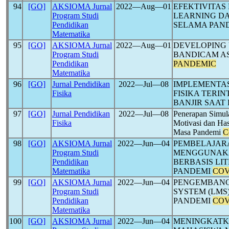
94
[GO]
AKSIOMA Jurnal
2022―Aug―01
EFEKTIVITAS
Program Studi
LEARNING D
Pendidikan
SELAMA PAN
Matematika
95
[GO]
AKSIOMA Jurnal
2022―Aug―01
DEVELOPING 
Program Studi
BANDICAM AS
Pendidikan
PANDEMIC
Matematika
96
[GO]
Jurnal Pendidikan
2022―Jul―08
IMPLEMENTA
Fisika
FISIKA TERI
BANJIR SAAT
97
[GO]
Jurnal Pendidikan
2022―Jul―08
Penerapan Simula
Fisika
Motivasi dan Has
Masa Pandemi
C
98
[GO]
AKSIOMA Jurnal
2022―Jun―04
PEMBELAJAR
Program Studi
MENGGUNAKA
Pendidikan
BERBASIS LI
Matematika
PANDEMI
COV
99
[GO]
AKSIOMA Jurnal
2022―Jun―04
PENGEMBANG
Program Studi
SYSTEM (LMS
Pendidikan
PANDEMI
COV
Matematika
100
[GO]
AKSIOMA Jurnal
2022―Jun―04
MENINGKATK