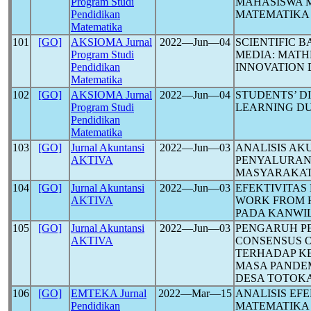
Program Studi
MAHASISWA 
Pendidikan
MATEMATIKA
Matematika
101
[GO]
AKSIOMA Jurnal
2022―Jun―04
SCIENTIFIC 
Program Studi
MEDIA: MATH
Pendidikan
INNOVATION 
Matematika
102
[GO]
AKSIOMA Jurnal
2022―Jun―04
STUDENTS’ DI
Program Studi
LEARNING D
Pendidikan
Matematika
103
[GO]
Jurnal Akuntansi
2022―Jun―03
ANALISIS AK
AKTIVA
PENYALURAN 
MASYARAKA
104
[GO]
Jurnal Akuntansi
2022―Jun―03
EFEKTIVITAS
AKTIVA
WORK FROM 
PADA KANWI
105
[GO]
Jurnal Akuntansi
2022―Jun―03
PENGARUH PE
AKTIVA
CONSENSUS O
TERHADAP K
MASA PANDE
DESA TOTOK
106
[GO]
EMTEKA Jurnal
2022―Mar―15
ANALISIS EF
Pendidikan
MATEMATIKA 