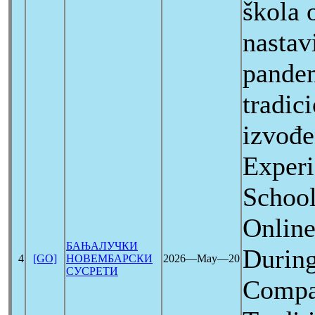
škola 
nastav
pandem
tradic
izvođe
Experi
School
Online
БАЊАЛУЧКИ
Durin
4
[GO]
НОВЕМБАРСКИ
2026―May―20
СУСРЕТИ
Compar