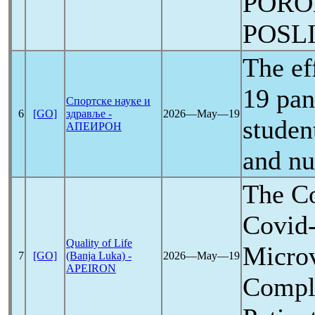
PORO
POSL
The ef
19
pa
Спортске науке и
6
[GO]
здравље -
2026―May―19
studen
АПЕИРОН
and nu
The C
Covid
Quality of Life
Microv
7
[GO]
(Banja Luka) -
2026―May―19
APEIRON
Compli