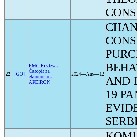
CONS
CHAN
CONS
PURC
BEHA
EMC Review -
Časopis za
22
[GO]
2024―Aug―12
ekonomiju -
AND 
APEIRON
19
PA
EVID
SERB
KOMU