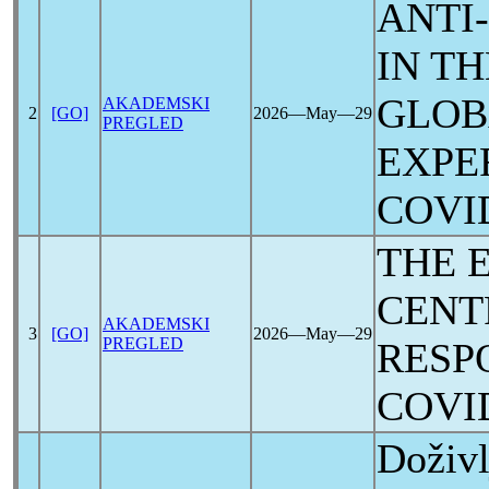
ANTI-
IN TH
GLOBA
AKADEMSKI
2
[GO]
2026―May―29
PREGLED
EXPE
COVI
THE 
CENT
AKADEMSKI
3
[GO]
2026―May―29
PREGLED
RESP
COVI
Doživl