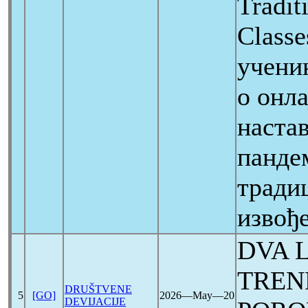
Tradit
Class
учени
о онла
настав
панде
тради
извођ
DVA L
TREN
DRUŠTVENE
5
[GO]
2026―May―20
DEVIJACIJE