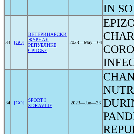
IN S
EPIZ
CHAR
ВЕТЕРИНАРСКИ
ЖУРНАЛ
33
[GO]
2023―May―04
РЕПУБЛИКЕ
CORO
СРПСКЕ
INFE
CHAN
NUTR
DURI
SPORT I
34
[GO]
2023―Jan―23
ZDRAVLJE
PAND
REPU