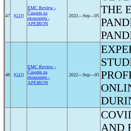
THE 
EMC Review -
Časopis za
47
[GO]
2022―Sep―05
ekonomiju -
PAND
APEIRON
PAND
EXPE
STUD
EMC Review -
PROF
Časopis za
48
[GO]
2022―Sep―05
ekonomiju -
APEIRON
ONLI
DUR
COVI
AND 