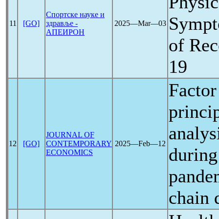
Physic
Спортске науке и
Sympt
11
[GO]
здравље -
2025―Mar―03
АПЕИРОН
of Re
19
Factor
princi
analys
JOURNAL OF
12
[GO]
CONTEMPORARY
2025―Feb―12
during
ECONOMICS
pande
chain 