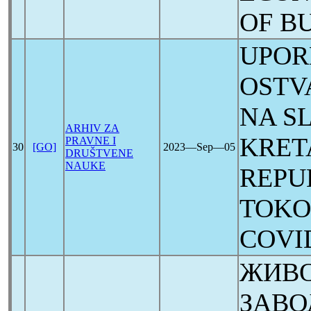
OF B
UPOR
OSTV
NA S
ARHIV ZA
KRETA
PRAVNE I
30
[GO]
2023―Sep―05
DRUŠTVENE
NAUKE
REPUB
TOKO
COVI
ЖИВО
ЗАВО