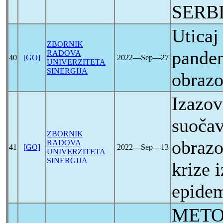
SERB
Utica
ZBORNIK
pandem
RADOVA
40
[GO]
2022―Sep―27
UNIVERZITETA
SINERGIJA
obrazo
Izazov
suočav
ZBORNIK
obrazo
RADOVA
41
[GO]
2022―Sep―13
UNIVERZITETA
SINERGIJA
krize 
epide
МЕТО