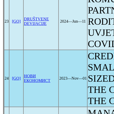
PART
RODI
DRUŠTVENE
23
[GO]
2024―Jun―11
DEVIJACIJE
UVJE
COVI
CRED
SMAL
SIZED
НОВИ
24
[GO]
2023―Nov―01
ЕКОНОМИСТ
THE 
THE
MANA