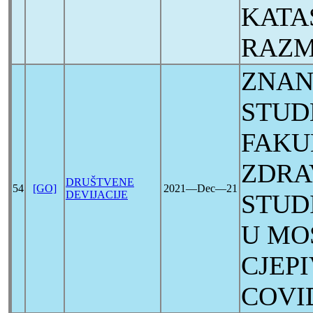
KATA
RAZM
ZNAN
STUD
FAKU
ZDRA
DRUŠTVENE
54
[GO]
2021―Dec―21
DEVIJACIJE
STUD
U MO
CJEP
COVI