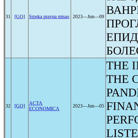
ВАНР
31
[GO]
Srpska pravna misao
2023―Jun―09
ПРОГ
ЕПИД
БОЛ
THE 
THE
PAND
FINA
ACTA
32
[GO]
2023―Jun―05
ECONOMICA
PERF
LIST