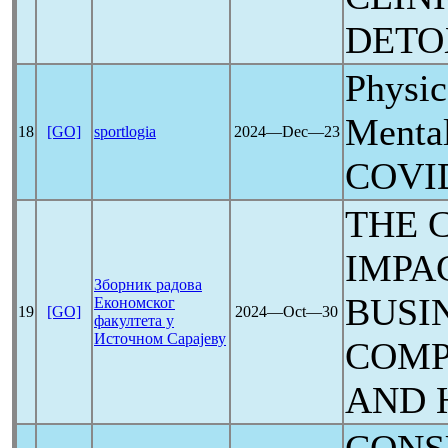
DETO
Physic
Mental
18
[GO]
sportlogia
2024―Dec―23
COVI
THE
IMPA
Зборник радова
BUSI
Економског
19
[GO]
2024―Oct―30
факултета у
Источном Сарајеву
COMP
AND 