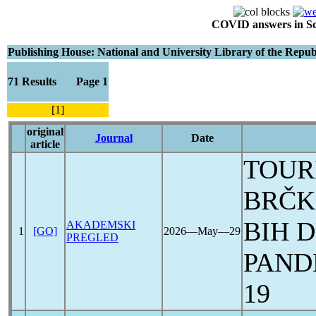
COVID answers in Scie
Publishing House: National and University Library of the Repub
71 Results Page 1
[1]
original
Journal
Date
article
TOUR
BRČK
BIH 
AKADEMSKI
1
[GO]
2026―May―29
PREGLED
PAND
19