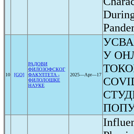
Charac
During
Pande
УСВА
У ОН
РАДОВИ
ТОКО
ФИЛОЗОФСКОГ
10
[GO]
ФАКУЛТЕТА -
2025―Apr―17
COVI
ФИЛОЛОШКЕ
НАУКЕ
СТУД
ПОПУ
Influe