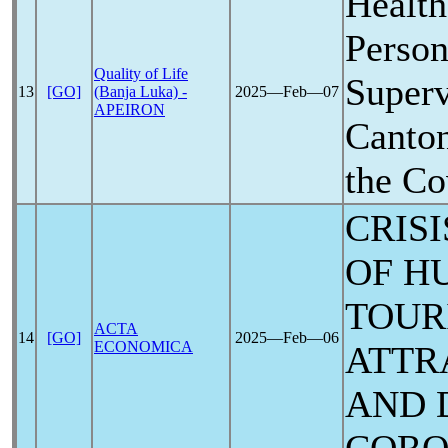
Health
Person
Quality of Life
Superv
13
[GO]
(Banja Luka) -
2025―Feb―07
APEIRON
Canton
the
Co
CRIS
OF H
TOUR
ACTA
14
[GO]
2025―Feb―06
ECONOMICA
ATTR
AND 