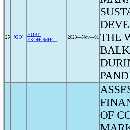
SUST
DEVE
THE 
НОВИ
25
[GO]
2023―Nov―01
ЕКОНОМИСТ
BALK
DURI
PAND
ASSE
FINA
OF C
MARK