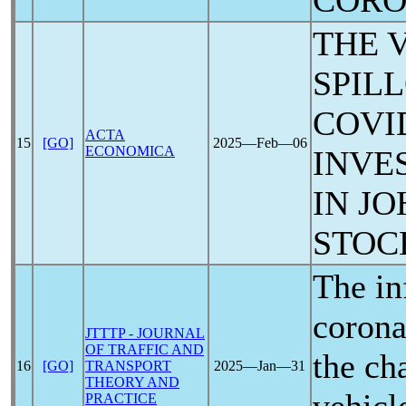
CORO
THE 
SPIL
COVI
ACTA
15
[GO]
2025―Feb―06
ECONOMICA
INVE
IN J
STOC
The in
corona
JTTTP - JOURNAL
OF TRAFFIC AND
the cha
16
[GO]
TRANSPORT
2025―Jan―31
THEORY AND
PRACTICE