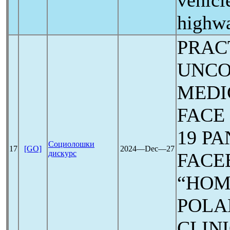
vehicl
highw
PRAC
UNCO
MEDI
FACE
19
PA
Социолошки
17
[GO]
2024―Dec―27
дискурс
FACE
“HOM
POLA
CLIN