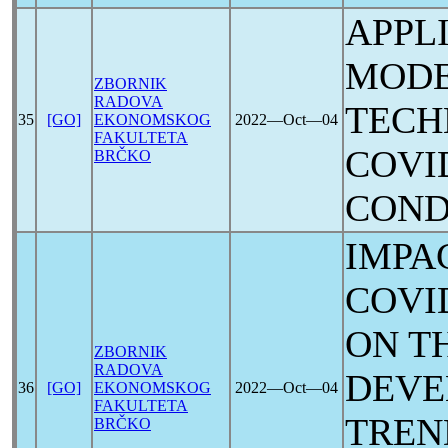
APPL
MODE
ZBORNIK
RADOVA
TECH
35
[GO]
EKONOMSKOG
2022―Oct―04
FAKULTETA
COVI
BRČKO
COND
IMPA
COVI
ON T
ZBORNIK
RADOVA
DEVE
36
[GO]
EKONOMSKOG
2022―Oct―04
FAKULTETA
TREN
BRČKO