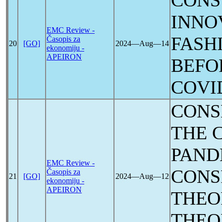
CON
INNO
EMC Review -
FASH
Časopis za
20
[GO]
2024―Aug―14
ekonomiju -
APEIRON
BEFO
COVI
CONS
THE
PAND
EMC Review -
CONS
Časopis za
21
[GO]
2024―Aug―12
ekonomiju -
APEIRON
THEO
THEO