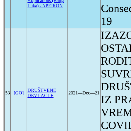
Applications (Banja
Conse
Luka) - APEIRON
19
IZAZ
OSTA
RODI
SUV
DRUŠ
DRUŠTVENE
53
[GO]
2021―Dec―21
DEVIJACIJE
IZ P
VREM
COVI