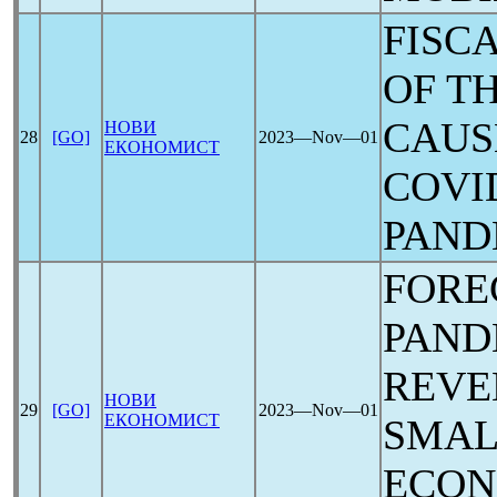
FISC
OF T
CAUS
НОВИ
28
[GO]
2023―Nov―01
ЕКОНОМИСТ
COVI
PAND
FORE
PAND
REVE
НОВИ
29
[GO]
2023―Nov―01
ЕКОНОМИСТ
SMAL
ECON