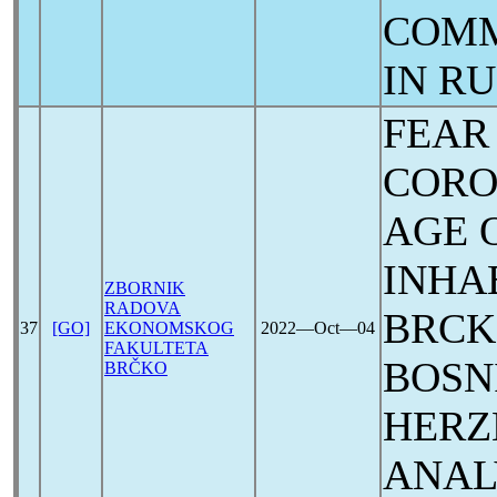
COMM
IN RU
FEAR
CORO
AGE 
INHA
ZBORNIK
RADOVA
BRCK
37
[GO]
EKONOMSKOG
2022―Oct―04
FAKULTETA
BOSN
BRČKO
HERZ
ANAL