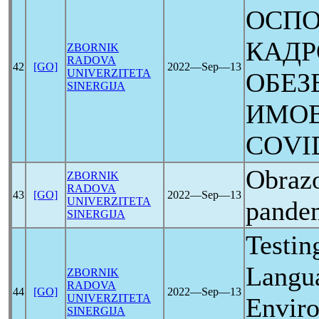
ОСП
КАДР
ZBORNIK
RADOVA
42
[GO]
2022―Sep―13
UNIVERZITETA
ОБЕЗ
SINERGIJA
ИМОВ
COVI
Obrazo
ZBORNIK
RADOVA
43
[GO]
2022―Sep―13
UNIVERZITETA
pande
SINERGIJA
Testin
Langua
ZBORNIK
RADOVA
44
[GO]
2022―Sep―13
UNIVERZITETA
Enviro
SINERGIJA