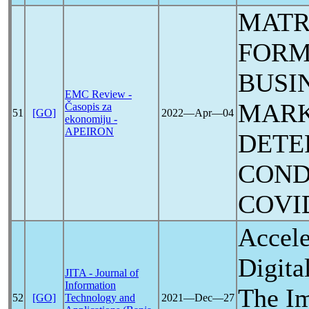
MATR
FORM
BUSI
EMC Review -
MARK
Časopis za
51
[GO]
2022―Apr―04
ekonomiju -
APEIRON
DETE
COND
COVI
Accele
Digita
JITA - Journal of
Information
The I
52
[GO]
Technology and
2021―Dec―27