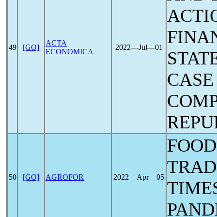
ACTI
FINA
ACTA
49
[GO]
2022―Jul―01
ECONOMICA
STAT
CASE
COMP
REPU
FOOD
TRAD
50
[GO]
AGROFOR
2022―Apr―05
TIME
PAND