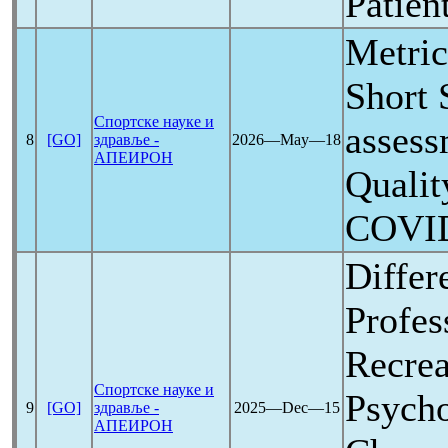
Patien
Metric
Short 
Спортске науке и
assess
8
[GO]
здравље -
2026―May―18
АПЕИРОН
Qualit
COVI
Differ
Profes
Recrea
Спортске науке и
Psycho
9
[GO]
здравље -
2025―Dec―15
АПЕИРОН