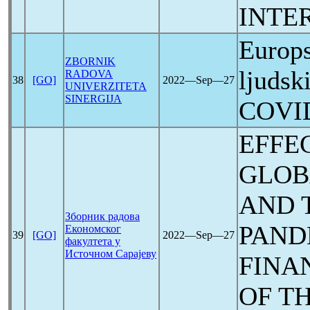
INTE
Europs
ZBORNIK
ljudsk
RADOVA
38
[GO]
2022―Sep―27
UNIVERZITETA
SINERGIJA
COVI
EFFEC
GLOB
AND 
Зборник радова
PAND
Економског
39
[GO]
2022―Sep―27
факултета у
Источном Сарајеву
FINA
OF T