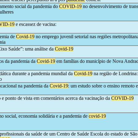
olamento social da pandemia do
COVID-19
no desenvolvimento de trans
ulheres
VID-19
e escassez de vacina:
demia de
Covid-19
no emprego juvenil setorial nas regiões metropolitan
nia
Eixo Saúde”: uma análise da
Covid-19
cos da pandemia da
Covid-19
em famílias do município de Nova Andra
idática durante a pandemia mundial da
Covid-19
na região de Londrina:
o
ucacional na pandemia da
Covid-19
: um estudo sobre o ensino remoto e
o e ponto de vista em comentários acerca da vacinação da
COVID-19
 social, economia solidária e a pandemia de
covid-19
 profissionais da saúde de um Centro de Saúde Escola do estado de São