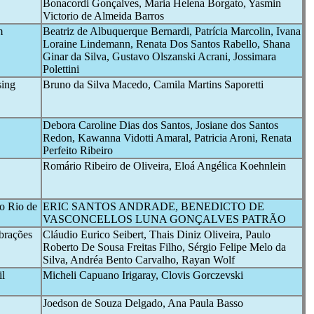
Bonacordi Gonçalves, Maria Helena Borgato, Yasmin
Victorio de Almeida Barros
m
Beatriz de Albuquerque Bernardi, Patrícia Marcolin, Ivana
Loraine Lindemann, Renata Dos Santos Rabello, Shana
Ginar da Silva, Gustavo Olszanski Acrani, Jossimara
Polettini
sing
Bruno da Silva Macedo, Camila Martins Saporetti
Debora Caroline Dias dos Santos, Josiane dos Santos
Redon, Kawanna Vidotti Amaral, Patricia Aroni, Renata
Perfeito Ribeiro
Romário Ribeiro de Oliveira, Eloá Angélica Koehnlein
o Rio de
ERIC SANTOS ANDRADE, BENEDICTO DE
VASCONCELLOS LUNA GONÇALVES PATRÃO
ebrações
Cláudio Eurico Seibert, Thais Diniz Oliveira, Paulo
Roberto De Sousa Freitas Filho, Sérgio Felipe Melo da
Silva, Andréa Bento Carvalho, Rayan Wolf
il
Micheli Capuano Irigaray, Clovis Gorczevski
Joedson de Souza Delgado, Ana Paula Basso