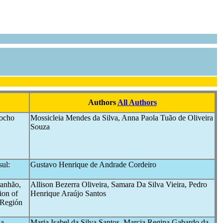
Authors
All Authors
rocho
Mossicleia Mendes da Silva, Anna Paola Tuão de Oliveira
Souza
sul:
Gustavo Henrique de Andrade Cordeiro
ranhão,
Allison Bezerra Oliveira, Samara Da Silva Vieira, Pedro
ion of
Henrique Araújo Santos
 Región
da
Maria Isabel da Silva Santos, Marcia Regina Gabardo da