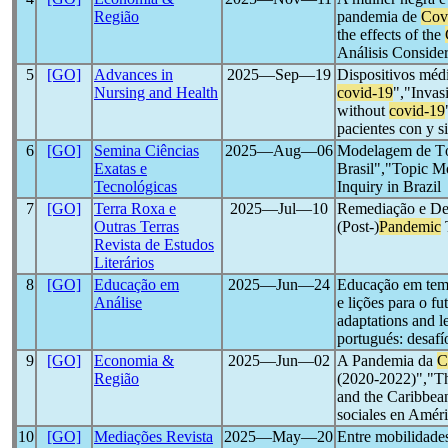
Região
pandemia de
Cov
the effects of the
Análisis Conside
5
[GO]
Advances in
2025―Sep―19
Dispositivos médi
Nursing and Health
covid-19
","Invas
without
covid-19
pacientes con y s
6
[GO]
Semina Ciências
2025―Aug―06
Modelagem de Tóp
Exatas e
Brasil","Topic M
Tecnológicas
Inquiry in Brazil
7
[GO]
Terra Roxa e
2025―Jul―10
Remediação e De
Outras Terras
(Post-)
Pandemic
T
Revista de Estudos
Literários
8
[GO]
Educação em
2025―Jun―24
Educação em temp
Análise
e lições para o f
adaptations and l
portugués: desafí
9
[GO]
Economia &
2025―Jun―02
A Pandemia da
C
Região
(2020-2022)","
and the Caribbea
sociales en Améri
10
[GO]
Mediações Revista
2025―May―20
Entre mobilidades