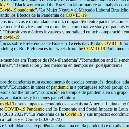
id-19
","Black women and the Brazilian labor market: an analysis cons
Covid-19
pandemic
","La Mujer Negra y el Mercado Laboral Brasileño
rando los Efectos de la Pandemia de
COVID-19
cos invasivos e mortalidade em uti: comparativo entre pacientes com e
ive medical devices and icu mortality: a comparative study of patients w
","Dispositivos médicos invasivos y mortalidad en uci: comparación en
in
covid-19
icos sobre Preferências de Bots em Tweets da CPI da
COVID-19
no
odeling of Bot Preferences in Tweets from the
COVID-19
Parliamenta
s-memória em Tempos de (Pós-)Pandemia","Remediation and Dis-mem
imes","Remediación y des-memoria en tiempos de (post)pandemia
os de pandemia num agrupamento de escolas português: desafios, ada
uturo","Education in times of
pandemic
in a portuguese school group: ch
essons for the future","Educación en tiempos de pandemia en un grupo 
os, adaptaciones y lecciones para el futuro
ovid-19
e seus impactos econômicos e sociais na América Latina e no 
The
COVID-19
Pandemic
and Its Economic and Social Impacts in Latin
n (2020-2022)","La Pandemia de la
Covid-19
y sus impactos económic
ca Latina y el Caribe (2020-2022)
 e imobilidades: a experiência cubana na era da pandemia e do ativism