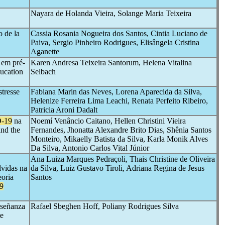
Nayara de Holanda Vieira, Solange Maria Teixeira
o de la
Cassia Rosania Nogueira dos Santos, Cintia Luciano de
Paiva, Sergio Pinheiro Rodrigues, Elisângela Cristina
Aganette
 em pré-
Karen Andresa Teixeira Santorum, Helena Vitalina
ucation
Selbach
stresse
Fabiana Marin das Neves, Lorena Aparecida da Silva,
Helenize Ferreira Lima Leachi, Renata Perfeito Ribeiro,
Patricia Aroni Dadalt
-19
na
Noemí Venâncio Caitano, Hellen Christini Vieira
and the
Fernandes, Jhonatta Alexandre Brito Dias, Shênia Santos
Monteiro, Mikaelly Batista da Silva, Karla Monik Alves
Da Silva, Antonio Carlos Vital Júnior
Ana Luiza Marques Pedraçoli, Thais Christine de Oliveira
lvidas na
da Silva, Luiz Gustavo Tiroli, Adriana Regina de Jesus
eoria
Santos
9
nseñanza
Rafael Sbeghen Hoff, Poliany Rodrigues Silva
te