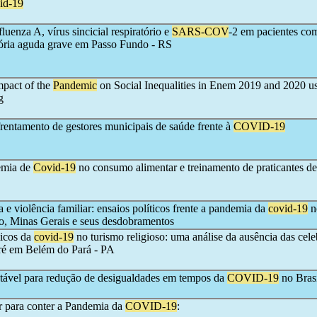
id-19
luenza A, vírus sincicial respiratório e
SARS-COV
-2 em pacientes co
tória aguda grave em Passo Fundo - RS
mpact of the
Pandemic
on Social Inequalities in Enem 2019 and 2020 u
g
frentamento de gestores municipais de saúde frente à
COVID-19
emia de
Covid-19
no consumo alimentar e treinamento de praticantes de
 e violência familiar: ensaios políticos frente a pandemia da
covid-19
n
lo, Minas Gerais e seus desdobramentos
icos da
covid-19
no turismo religioso: uma análise da ausência das cel
ré em Belém do Pará - PA
tável para redução de desigualdades em tempos da
COVID-19
no Bras
r para conter a Pandemia da
COVID-19
: