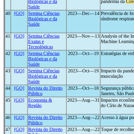
Biológicas e da
pandemia da
Cov
Saúde
40
[GO]
Semina Ciências
2023―Dec―14
Prevalência de Inf
Biológicas e da
síndrome respira
Saúde
41
[GO]
Semina Ciências
2023―Nov―13
Analysis of the I
Exatas e
Machine Learnin
Tecnológicas
42
[GO]
Semina Ciências
2023―Oct―19
Estratégias de en
Biológicas e da
Saúde
43
[GO]
Semina Ciências
2023―Oct―19
Impacto da pand
Biológicas e da
musculação
Saúde
44
[GO]
Revista do Direito
2023―Oct―18
Segurança pública
Público
Janeiro, São Pau
45
[GO]
Economia &
2023―Aug―31
Impactos econôm
Região
do Círio de Naza
46
[GO]
Revista do Direito
2023―Aug―22
Acesso à água po
Público
47
[GO]
Revista do Direito
2023―Aug―22
Toque de recolhe