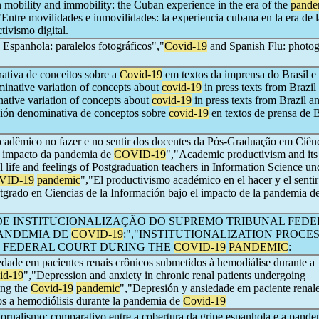
 mobility and immobility: the Cuban experience in the era of the
pande
,"Entre movilidades e inmovilidades: la experiencia cubana en la era de l
tivismo digital.
 Espanhola: paralelos fotográficos","
Covid-19
and Spanish Flu: photog
ativa de conceitos sobre a
Covid-19
em textos da imprensa do Brasil e
inative variation of concepts about
covid-19
in press texts from Brazil
ative variation of concepts about
covid-19
in press texts from Brazil a
ción denominativa de conceptos sobre
covid-19
en textos de prensa de B
cadêmico no fazer e no sentir dos docentes da Pós-Graduação em Ciên
o impacto da pandemia de
COVID-19
","Academic productivism and its 
al life and feelings of Postgraduation teachers in Information Science un
VID-19
pandemic
","El productivismo académico en el hacer y el sentir
tgrado en Ciencias de la Información bajo el impacto de la pandemia de
DE INSTITUCIONALIZAÇÃO DO SUPREMO TRIBUNAL FED
ANDEMIA DE
COVID-19
:","INSTITUTIONALIZATION PROCES
 FEDERAL COURT DURING THE
COVID-19
PANDEMIC
:
dade em pacientes renais crônicos submetidos à hemodiálise durante a
id-19
","Depression and anxiety in chronic renal patients undergoing
ing the
Covid-19
pandemic
","Depresión y ansiedade em paciente renal
os a hemodiólisis durante la pandemia de
Covid-19
ornalismo: comparativo entre a cobertura da gripe espanhola e a pande