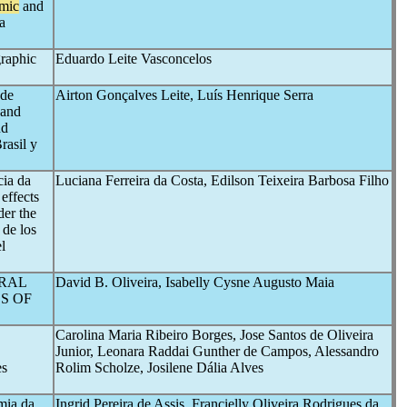
mic
and
a
raphic
Eduardo Leite Vasconcelos
 de
Airton Gonçalves Leite, Luís Henrique Serra
 and
nd
rasil y
cia da
Luciana Ferreira da Costa, Edilson Teixeira Barbosa Filho
effects
der the
 de los
l
ERAL
David B. Oliveira, Isabelly Cysne Augusto Maia
S OF
Carolina Maria Ribeiro Borges, Jose Santos de Oliveira
Junior, Leonara Raddai Gunther de Campos, Alessandro
es
Rolim Scholze, Josilene Dália Alves
mia da
Ingrid Pereira de Assis, Francielly Oliveira Rodrigues da