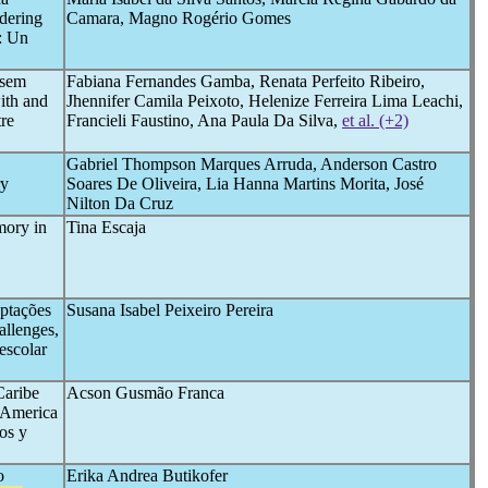
idering
Camara, Magno Rogério Gomes
: Un
 sem
Fabiana Fernandes Gamba, Renata Perfeito Ribeiro,
ith and
Jhennifer Camila Peixoto, Helenize Ferreira Lima Leachi,
tre
Francieli Faustino, Ana Paula Da Silva,
et al. (+2)
Gabriel Thompson Marques Arruda, Anderson Castro
ry
Soares De Oliveira, Lia Hanna Martins Morita, José
Nilton Da Cruz
ory in
Tina Escaja
ptações
Susana Isabel Peixeiro Pereira
allenges,
escolar
Caribe
Acson Gusmão Franca
 America
os y
o
Erika Andrea Butikofer