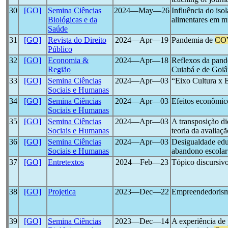
30
[GO]
Semina Ciências
2024―May―26
Influência do is
Biológicas e da
alimentares em m
Saúde
31
[GO]
Revista do Direito
2024―Apr―19
Pandemia de
CO
Público
32
[GO]
Economia &
2024―Apr―18
Reflexos da pan
Região
Cuiabá e de Goiâ
33
[GO]
Semina Ciências
2024―Apr―03
“Eixo Cultura x 
Sociais e Humanas
34
[GO]
Semina Ciências
2024―Apr―03
Efeitos econômi
Sociais e Humanas
35
[GO]
Semina Ciências
2024―Apr―03
A transposição d
Sociais e Humanas
teoria da avaliaçã
36
[GO]
Semina Ciências
2024―Apr―03
Desigualdade ed
Sociais e Humanas
abandono escolar
37
[GO]
Entretextos
2024―Feb―23
Tópico discursiv
38
[GO]
Projetica
2023―Dec―22
Empreendedorismo
39
[GO]
Semina Ciências
2023―Dec―14
A experiência de