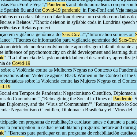
vistas Fon-Fon! e Veja","
Pandemic
s and photojournalism: comparison 
he Spanish flu and the
Covid-19
pandemic
, in Fon-Fon! and Veja maga
óticos em coda silábica no falar londrinense: um estudo com dados do 
ências e Relatos","Rhotic deletion in syllabic coda in Londrina speech 
eriências e Relatos project
ação em vigilância genômica do
Sars-Cov
-2","Information sources on
llance","Fuentes de información para vigilancia genómica del
Sars-Cov
psicomotricidade no desenvolvimento e aprendizagem infantil durante a
he influence of psychomotricity on child development and learning duri
ic
","La influencia de la psicomotricidad en el desarrollo y aprendizaje i
mia de
Covid-19
 sobre a Violência contra as Mulheres Negras no Contexto da Pandemi
iderations about Violence against Black Women in the Context of the C
roblemáticas sobre la Violencia contra las Mujeres Negras en el Context
id-19
ocial em Tempos de Pandemia: Negacionismo Científico, Diplomacia
Vírus do Comunismo”","Reimagining the Social in Times of
Pandemic
: 
lian Diplomacy, and the ‘Virus of Communism’","Reimaginando lo Soc
mia: Negacionismo Científico, Diplomacia Brasileña y el "Virus del
rticipação em programa de reabilitação cardíaca: antes e durante a pand
ers to participation in cadiac rehabilitation programs: before and during
ic
","Barreras para participar en un programa de rehabilitación cardíaca