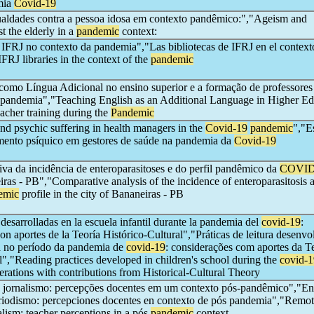
mia
Covid-19
aldades contra a pessoa idosa em contexto pandêmico:","Ageism and
st the elderly in a
pandemic
context:
 IFRJ no contexto da pandemia","Las bibliotecas de IFRJ en el context
RJ libraries in the context of the
pandemic
 como Língua Adicional no ensino superior e a formação de professores
a pandemia","Teaching English as an Additional Language in Higher Ed
eacher training during the
Pandemic
and psychic suffering in health managers in the
Covid-19
pandemic
","E
imento psíquico em gestores de saúde na pandemia da
Covid-19
va da incidência de enteroparasitoses e do perfil pandêmico da
COVID
ras - PB","Comparative analysis of the incidence of enteroparasitosis 
emic
profile in the city of Bananeiras - PB
 desarrolladas en la escuela infantil durante la pandemia del
covid-19
:
on aportes de la Teoría Histórico-Cultural","Práticas de leitura desenvo
ia no período da pandemia de
covid-19
: considerações com aportes da T
l","Reading practices developed in children's school during the
covid-1
derations with contributions from Historical-Cultural Theory
 jornalismo: percepções docentes em um contexto pós-pandêmico","E
periodismo: percepciones docentes en contexto de pós pandemia","Remo
alism: teacher perceptions in a pós
pandemic
context