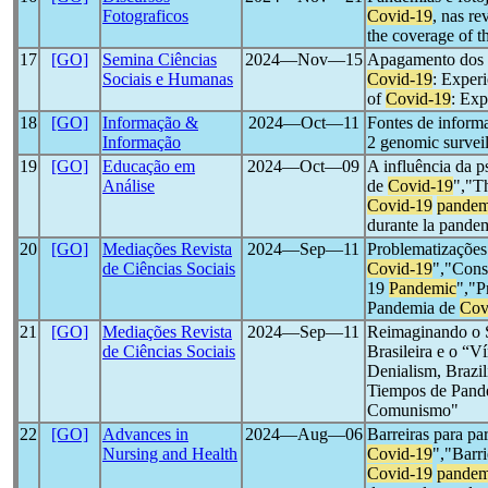
Fotograficos
Covid-19
, nas re
the coverage of t
17
[GO]
Semina Ciências
2024―Nov―15
Apagamento dos r
Sociais e Humanas
Covid-19
: Experi
of
Covid-19
: Exp
18
[GO]
Informação &
2024―Oct―11
Fontes de inform
Informação
2 genomic survei
19
[GO]
Educação em
2024―Oct―09
A influência da 
Análise
de
Covid-19
","T
Covid-19
pandem
durante la pande
20
[GO]
Mediações Revista
2024―Sep―11
Problematizações
de Ciências Sociais
Covid-19
","Cons
19
Pandemic
","P
Pandemia de
Cov
21
[GO]
Mediações Revista
2024―Sep―11
Reimaginando o S
de Ciências Sociais
Brasileira e o “
Denialism, Brazi
Tiempos de Pande
Comunismo"
22
[GO]
Advances in
2024―Aug―06
Barreiras para pa
Nursing and Health
Covid-19
","Barri
Covid-19
pandem