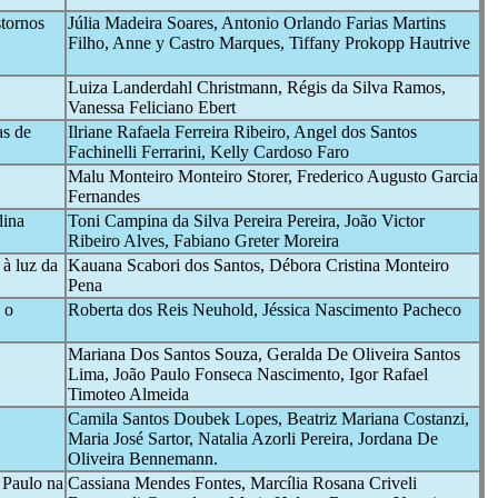
tornos
Júlia Madeira Soares, Antonio Orlando Farias Martins
Filho, Anne y Castro Marques, Tiffany Prokopp Hautrive
Luiza Landerdahl Christmann, Régis da Silva Ramos,
Vanessa Feliciano Ebert
as de
Ilriane Rafaela Ferreira Ribeiro, Angel dos Santos
Fachinelli Ferrarini, Kelly Cardoso Faro
Malu Monteiro Monteiro Storer, Frederico Augusto Garcia
Fernandes
dina
Toni Campina da Silva Pereira Pereira, João Victor
Ribeiro Alves, Fabiano Greter Moreira
 à luz da
Kauana Scabori dos Santos, Débora Cristina Monteiro
Pena
 o
Roberta dos Reis Neuhold, Jéssica Nascimento Pacheco
Mariana Dos Santos Souza, Geralda De Oliveira Santos
Lima, João Paulo Fonseca Nascimento, Igor Rafael
Timoteo Almeida
Camila Santos Doubek Lopes, Beatriz Mariana Costanzi,
Maria José Sartor, Natalia Azorli Pereira, Jordana De
Oliveira Bennemann.
 Paulo na
Cassiana Mendes Fontes, Marcília Rosana Criveli