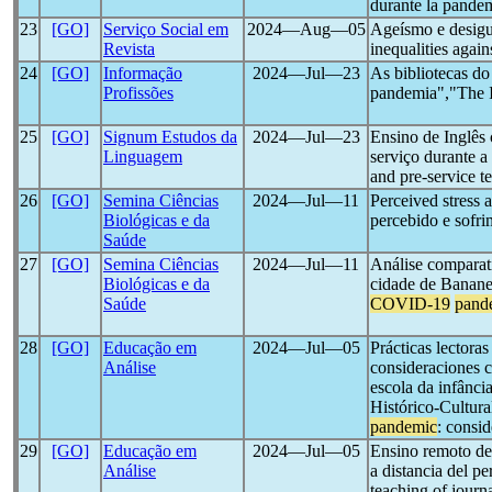
durante la pande
23
[GO]
Serviço Social em
2024―Aug―05
Ageísmo e desigu
Revista
inequalities again
24
[GO]
Informação
2024―Jul―23
As bibliotecas do
Profissões
pandemia","The IF
25
[GO]
Signum Estudos da
2024―Jul―23
Ensino de Inglês
Linguagem
serviço durante 
and pre-service t
26
[GO]
Semina Ciências
2024―Jul―11
Perceived stress 
Biológicas e da
percebido e sofr
Saúde
27
[GO]
Semina Ciências
2024―Jul―11
Análise comparati
Biológicas e da
cidade de Bananei
Saúde
COVID-19
pand
28
[GO]
Educação em
2024―Jul―05
Prácticas lectoras
Análise
consideraciones c
escola da infânc
Histórico-Cultura
pandemic
: consi
29
[GO]
Educação em
2024―Jul―05
Ensino remoto de
Análise
a distancia del 
teaching of journ