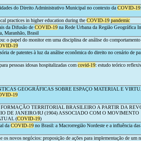
lidades do Direito Administrativo Municipal no contexto da
COVID-19
al practices in higher education during the
COVID-19
pandemic
is da Difusão de
COVID-19
na Rede Urbana da Região Geográfica I
a, Maranhão, Brasil
ou: o papel do monitor em uma disciplina de análise do comportamento
OVID-19
ória de patentes à luz da análise econômica do direito no cenário de 
para pessoas idosas hospitalizadas com
covid-19
: estudo teórico reflexi
TICAS GEOGRÁFICAS SOBRE ESPAÇO MATERIAL E VIRTU
OVID-19
 FORMAÇÃO TERRITORIAL BRASILEIRO A PARTIR DA REV
RIO DE JANEIRO/RJ (1904) ASSOCIADO COM O MOVIMENTO
TUAL (
COVID-19
)
al da
COVID-19
no Brasil: a Macrorregião Nordeste e a influência das
 e os novos negócios: proposição de ações para implementação de um 