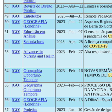
Público
48
[GO]
Revista do Direito
2023―Aug―22
Limites e possibi
Público
49
[GO]
Entretextos
2023―Jul―31
Remote Pedagogic
50
[GO]
GEOGRAFIA
2023―Jun―22
Aspectos Regiona
(Londrina)
de Barra do Cord
51
[GO]
Educação em
2023―Jun―07
O ensino não par
Análise
a pandemia de
C
52
[GO]
Scientia Iuris
2023―Apr―28
A licença compuls
do
COVID-19
53
[GO]
Advances in
2023―Feb―27
Alta responsável 
Nursing and Health
54
[GO]
Geographia
2023―Feb―16
NOVAS SEMÂN
Opportuno
TEMPOS DE
C
Tempore
55
[GO]
Geographia
2023―Feb―16
PROCESSO DE
Opportuno
DA VACINA - 
Tempore
ANTIVACINA A
56
[GO]
GEOGRAFIA
2023―Feb―13
A Difusão Espaci
(Londrina)
57
[GO]
Projetica
2023―Jan―10
Gestão de design