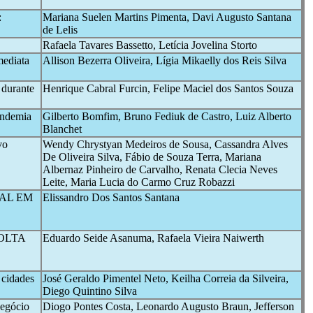
:
Mariana Suelen Martins Pimenta, Davi Augusto Santana
de Lelis
Rafaela Tavares Bassetto, Letícia Jovelina Storto
mediata
Allison Bezerra Oliveira, Lígia Mikaelly dos Reis Silva
 durante
Henrique Cabral Furcin, Felipe Maciel dos Santos Souza
pandemia
Gilberto Bomfim, Bruno Fediuk de Castro, Luiz Alberto
Blanchet
vo
Wendy Chrystyan Medeiros de Sousa, Cassandra Alves
De Oliveira Silva, Fábio de Souza Terra, Mariana
Albernaz Pinheiro de Carvalho, Renata Clecia Neves
Leite, Maria Lucia do Carmo Cruz Robazzi
AL EM
Elissandro Dos Santos Santana
OLTA
Eduardo Seide Asanuma, Rafaela Vieira Naiwerth
 cidades
José Geraldo Pimentel Neto, Keilha Correia da Silveira,
Diego Quintino Silva
negócio
Diogo Pontes Costa, Leonardo Augusto Braun, Jefferson