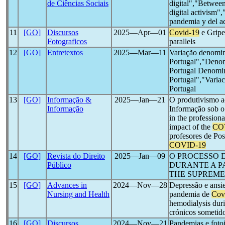
de Ciências Sociais
digital","Between
digital activism"
pandemia y del ac
11
[GO]
Discursos
2025―Apr―01
Covid-19
e Gripe
Fotograficos
parallels
12
[GO]
Entretextos
2025―Mar―11
Variação denomin
Portugal","Denom
Portugal Denomin
Portugal","Varia
Portugal
13
[GO]
Informação &
2025―Jan―21
O produtivismo a
Informação
Informação sob 
in the profession
impact of the
CO
profesores de Pos
COVID-19
14
[GO]
Revista do Direito
2025―Jan―09
O PROCESSO 
Público
DURANTE A P
THE SUPREME
15
[GO]
Advances in
2024―Nov―28
Depressão e ansie
Nursing and Health
pandemia de
Cov
hemodialysis dur
crónicos sometid
16
[GO]
Discursos
2024―Nov―21
Pandemias e fotoj