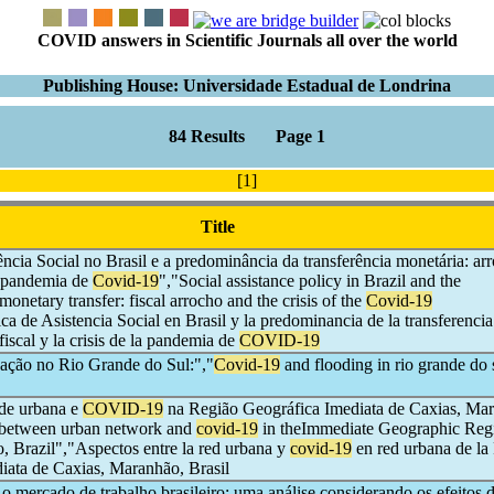
COVID answers in Scientific Journals all over the world
Publishing House: Universidade Estadual de Londrina
84 Results Page 1
[1]
Title
tência Social no Brasil e a predominância da transferência monetária: ar
da pandemia de
Covid-19
","Social assistance policy in Brazil and the
onetary transfer: fiscal arrocho and the crisis of the
Covid-19
ica de Asistencia Social en Brasil y la predominancia de la transferencia
fiscal y la crisis de la pandemia de
COVID-19
ação no Rio Grande do Sul:","
Covid-19
and flooding in rio grande do 
ede urbana e
COVID-19
na Região Geográfica Imediata de Caxias, Ma
 between urban network and
covid-19
in theImmediate Geographic Reg
, Brazil","Aspectos entre la red urbana y
covid-19
en red urbana de la
iata de Caxias, Maranhão, Brasil
o mercado de trabalho brasileiro: uma análise considerando os efeitos 