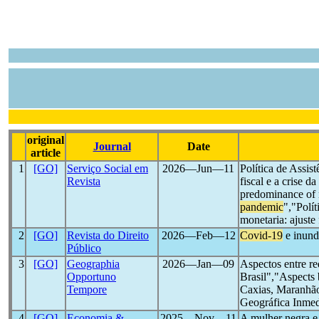
original
Journal
Date
article
1
[GO]
Serviço Social em
2026―Jun―11
Política de Assis
Revista
fiscal e a crise 
predominance of m
pandemic
","Polít
monetaria: ajuste 
2
[GO]
Revista do Direito
2026―Feb―12
Covid-19
e inund
Público
3
[GO]
Geographia
2026―Jan―09
Aspectos entre r
Opportuno
Brasil","Aspects
Tempore
Caxias, Maranhão
Geográfica Inmed
4
[GO]
Economia &
2025―Nov―11
A mulher negra e 