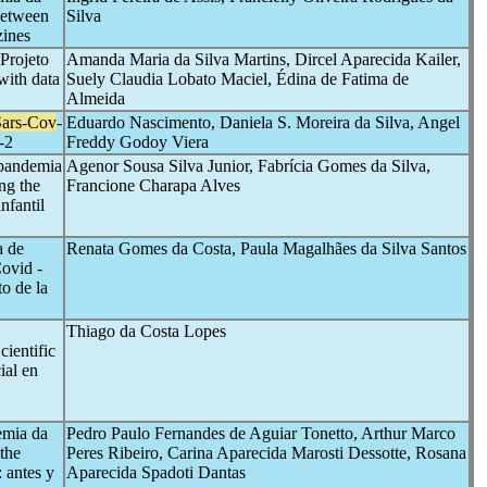
between
Silva
zines
Projeto
Amanda Maria da Silva Martins, Dircel Aparecida Kailer,
with data
Suely Claudia Lobato Maciel, Édina de Fatima de
Almeida
Sars-Cov
-
Eduardo Nascimento, Daniela S. Moreira da Silva, Angel
-2
Freddy Godoy Viera
 pandemia
Agenor Sousa Silva Junior, Fabrícia Gomes da Silva,
ng the
Francione Charapa Alves
nfantil
a de
Renata Gomes da Costa, Paula Magalhães da Silva Santos
ovid -
o de la
Thiago da Costa Lopes
Scientific
ial en
emia da
Pedro Paulo Fernandes de Aguiar Tonetto, Arthur Marco
 the
Peres Ribeiro, Carina Aparecida Marosti Dessotte, Rosana
: antes y
Aparecida Spadoti Dantas