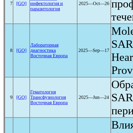
про
7
[GO]
инфектология и
2025―Oct―26
паразитология
теч
Mole
SAR
Лабораторная
8
[GO]
диагностика
2025―Sep―17
Hear
Восточная Европа
Prov
Обра
Гематология
SAR
9
[GO]
Трансфузиология
2025―Jun―24
Восточная Европа
пери
Вли