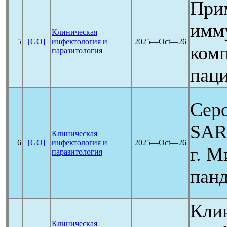
При
имм
Клиническая
5
[GO]
инфектология и
2025―Oct―26
комп
паразитология
пац
Серо
SAR
Клиническая
6
[GO]
инфектология и
2025―Oct―26
г. М
паразитология
пан
Кли
Клиническая