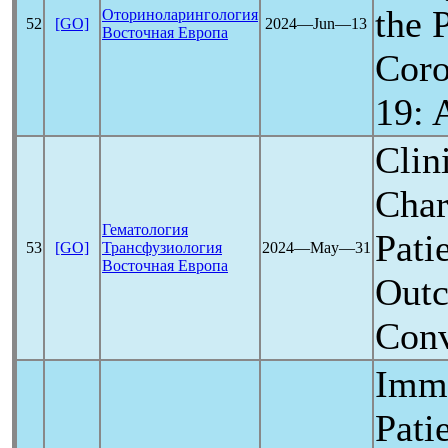
the
Оториноларингология
52
[GO]
2024―Jun―13
Восточная Европа
Coro
19
: 
Clin
Char
Гематология
Pati
53
[GO]
Трансфузиология
2024―May―31
Восточная Европа
Outc
Conv
Imm
Pati