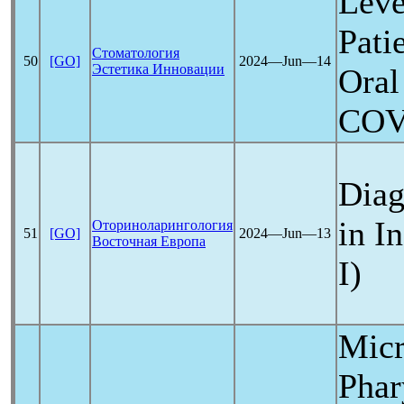
Leve
Pati
Стоматология
50
[GO]
2024―Jun―14
Эстетика Инновации
Oral
COV
Diag
in I
Оториноларингология
51
[GO]
2024―Jun―13
Восточная Европа
I)
Micr
Phar