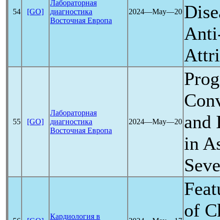
Лабораторная
Dise
54
[GO]
диагностика
2024―May―20
Восточная Европа
Anti
Attr
Prog
Conv
Лабораторная
and 
55
[GO]
диагностика
2024―May―20
Восточная Европа
in A
Seve
Feat
of C
Кардиология в