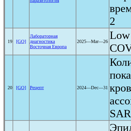
паразитология
вре
2
Low 
Лабораторная
19
[GO]
диагностика
2025―Mar―26
COV
Восточная Европа
Кол
пока
кров
20
[GO]
Рецепт
2024―Dec―31
асс
SAR
Эпи