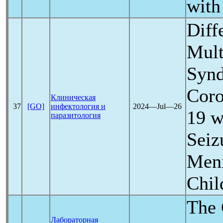
with
Diff
Mult
Synd
Coro
Клиническая
37
[GO]
инфектология и
2024―Jul―26
19
wi
паразитология
Seiz
Meni
Chil
The 
Лабораторная