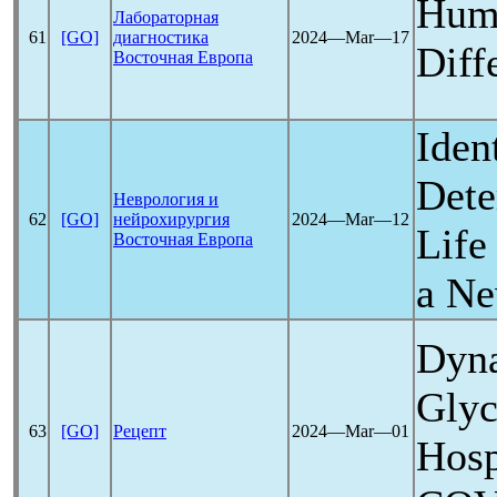
Humo
Лабораторная
61
[GO]
диагностика
2024―Mar―17
Diff
Восточная Европа
Iden
Dete
Неврология и
62
[GO]
нейрохирургия
2024―Mar―12
Life
Восточная Европа
a N
Dyna
Glyc
63
[GO]
Рецепт
2024―Mar―01
Hosp