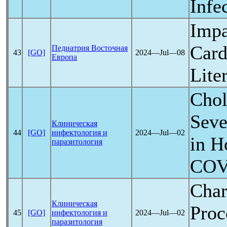
Infe
Impa
Card
Педиатрия Восточная
43
[GO]
2024―Jul―08
Европа
Lite
Chol
Seve
Клиническая
44
[GO]
инфектология и
2024―Jul―02
in H
паразитология
COV
Char
Клиническая
Proc
45
[GO]
инфектология и
2024―Jul―02
паразитология