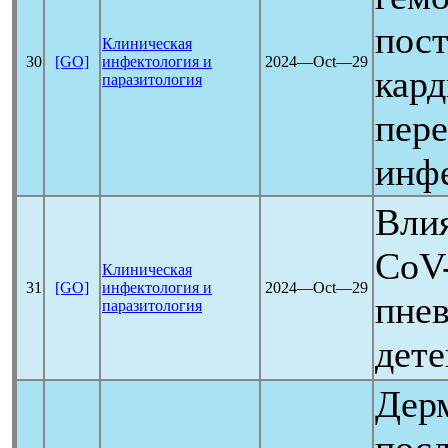
пос
Клиническая
30
[GO]
инфектология и
2024―Oct―29
кард
паразитология
пер
инф
Вли
CoV
Клиническая
31
[GO]
инфектология и
2024―Oct―29
пне
паразитология
дете
Дер