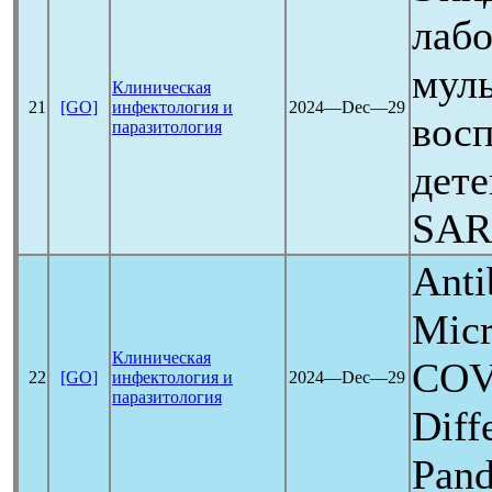
лабо
мул
Клиническая
21
[GO]
инфектология и
2024―Dec―29
восп
паразитология
дете
SAR
Anti
Micr
Клиническая
COV
22
[GO]
инфектология и
2024―Dec―29
паразитология
Diff
Pan