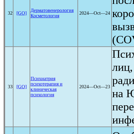
посл
кор
Дерматовенерология
32
[GO]
2024―Oct―24
Косметология
выз
(
CO
Псих
лиц,
рад
Психиатрия
психотерапия и
33
[GO]
2024―Oct―23
клиническая
на 
психология
пер
инф