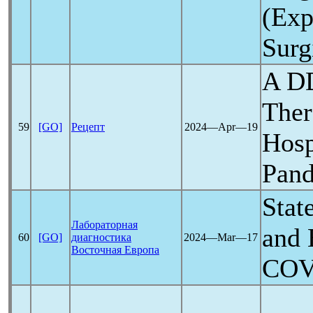
(Exp
Surg
A DD
Ther
59
[GO]
Рецепт
2024―Apr―19
Hosp
Pan
Stat
Лабораторная
and 
60
[GO]
диагностика
2024―Mar―17
Восточная Европа
COV