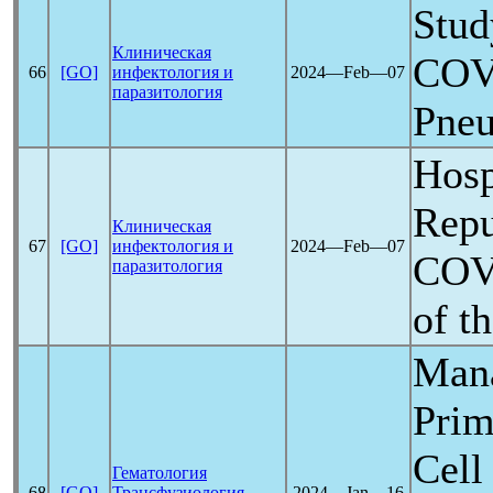
Stud
Клиническая
COV
66
[GO]
инфектология и
2024―Feb―07
паразитология
Pne
Hosp
Repu
Клиническая
67
[GO]
инфектология и
2024―Feb―07
COV
паразитология
of t
Mana
Prim
Cell
Гематология
68
[GO]
Трансфузиология
2024―Jan―16