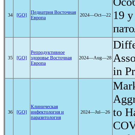
Осо
19
у
Педиатрия Восточная
34
[GO]
2024―Oct―22
Европа
пато
Diff
Репродуктивное
Asso
35
[GO]
здоровье Восточная
2024―Aug―28
Европа
in P
Mark
Aggr
Клиническая
to H
36
[GO]
инфектология и
2024―Jul―26
паразитология
COV