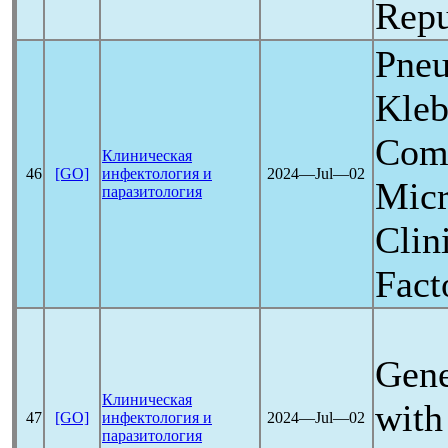
Repu
Pneu
Kleb
Com
Клиническая
46
[GO]
инфектология и
2024―Jul―02
Micr
паразитология
Clin
Fact
Gene
Клиническая
with
47
[GO]
инфектология и
2024―Jul―02
паразитология