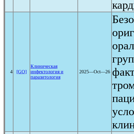
кар
Безо
ориг
орал
гру
Клиническая
факт
4
[GO]
инфектология и
2025―Oct―26
паразитология
тро
пац
усло
клин