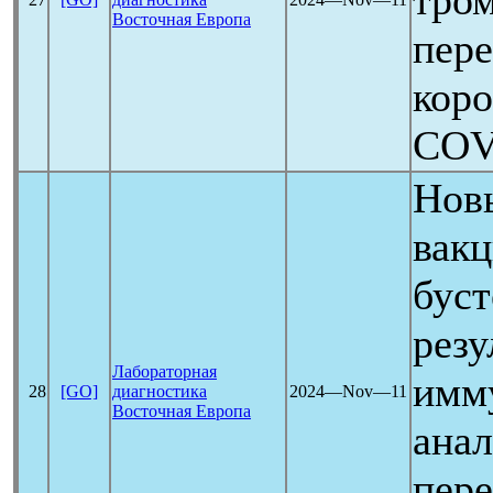
тром
Восточная Европа
пер
кор
COV
Нов
вак
буст
резу
Лабораторная
имм
28
[GO]
диагностика
2024―Nov―11
Восточная Европа
ана
пер