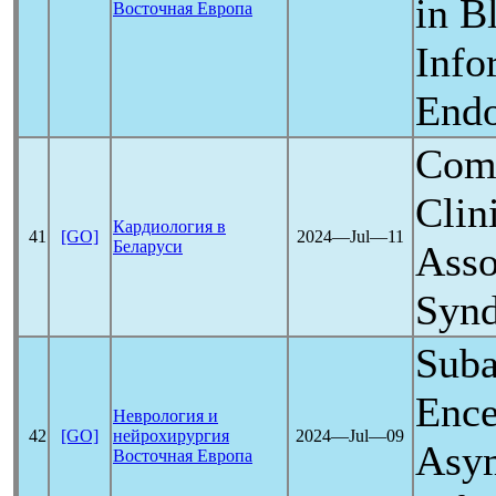
in B
Восточная Европа
Info
Endo
Comp
Clin
Кардиология в
41
[GO]
2024―Jul―11
Беларуси
Asso
Syn
Sub
Ence
Неврология и
42
[GO]
нейрохирургия
2024―Jul―09
Asy
Восточная Европа