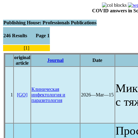
COVID answers in Scie
Publishing House: Professionals Publications
246 Results Page 1
[1]
original
Journal
Date
article
Мик
Клиническая
1
[GO]
инфектология и
2026―Mar―15
c т
паразитология
Про