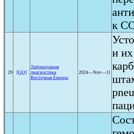
анти
к
CO
Усто
и и
кар
Лабораторная
29
[GO]
диагностика
2024―Nov―11
штам
Восточная Европа
pneu
пац
Сос
гемо