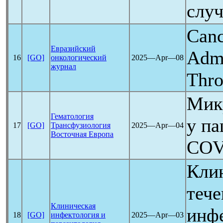
слу
Canc
Евразийский
Admi
16
[GO]
онкологический
2025―Apr―08
журнал
Thr
Мик
Гематология
у па
17
[GO]
Трансфузиология
2025―Apr―04
Восточная Европа
COV
Кли
теч
Клиническая
инфе
18
[GO]
инфектология и
2025―Apr―03