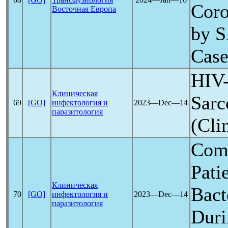
Coro
Восточная Европа
by
S
Cas
HIV-
Клиническая
Sar
69
[GO]
инфектология и
2023―Dec―14
паразитология
(Сli
Comp
Pati
Клиническая
Bact
70
[GO]
инфектология и
2023―Dec―14
паразитология
Duri