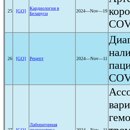
кор
Кардиология в
25
[GO]
2024―Nov―19
Беларуси
COV
Диа
нали
26
[GO]
Рецепт
2024―Nov―11
паци
COV
Асс
вари
гемо
Лабораторная
27
[GO]
диагностика
2024―Nov―11