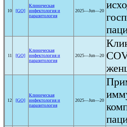
исх
Клиническая
10
[GO]
инфектология и
2025―Jun―20
гос
паразитология
пац
Кли
Клиническая
COV
11
[GO]
инфектология и
2025―Jun―20
паразитология
жен
При
имм
Клиническая
12
[GO]
инфектология и
2025―Jun―20
комп
паразитология
пац