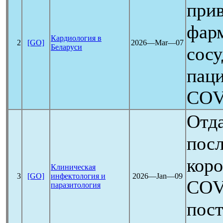
при
фарм
Кардиология в
2
[GO]
2026―Mar―07
Беларуси
сосу
паци
COV
Отд
посл
кор
Клиническая
3
[GO]
инфектология и
2026―Jan―09
COV
паразитология
пос