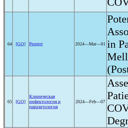
COV
Pote
Asso
in P
64
[GO]
Рецепт
2024―Mar―01
Mell
(Pos
Asse
Pati
Клиническая
65
[GO]
инфектология и
2024―Feb―07
COV
паразитология
Degr