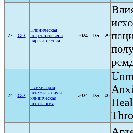
Вли
исхо
Клиническая
пац
23
[GO]
инфектология и
2024―Dec―29
паразитология
пол
рем
Unma
Anxi
Психиатрия
психотерапия и
24
[GO]
2024―Dec―06
клиническая
Heal
психология
Thro
Арте