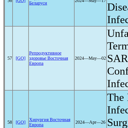
56
[GO]
2024―May―17
Беларуси
Dise
Infe
Unfa
Term
Репродуктивное
SAR
57
[GO]
здоровье Восточная
2024―May―02
Европа
Conf
Infe
The 
Infe
Surg
Хирургия Восточная
58
[GO]
2024―Apr―26
Европа