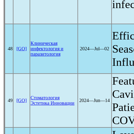
infe
Effi
Клиническая
Seas
48
[GO]
инфектология и
2024―Jul―02
паразитология
Infl
Feat
Cavi
Стоматология
49
[GO]
2024―Jun―14
Эстетика Инновации
Pati
COV