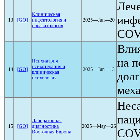
Леч
Клиническая
инф
13
[GO]
инфектология и
2025―Jun―20
паразитология
COV
Вли
на п
Психиатрия
психотерапия и
14
[GO]
2025―Jun―13
клиническая
долг
психология
мех
Неса
паци
Лабораторная
15
[GO]
диагностика
2025―May―26
COV
Восточная Европа