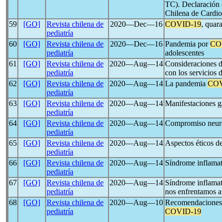
TC). Declaración 
Chilena de Cardi
59
[GO]
Revista chilena de
2020―Dec―16
COVID-19
, quar
pediatría
60
[GO]
Revista chilena de
2020―Dec―16
Pandemia por
CO
pediatría
adolescentes
61
[GO]
Revista chilena de
2020―Aug―14
Consideraciones d
pediatría
con los servicios 
62
[GO]
Revista chilena de
2020―Aug―14
La pandemia
COV
pediatría
63
[GO]
Revista chilena de
2020―Aug―14
Manifestaciones ga
pediatría
64
[GO]
Revista chilena de
2020―Aug―14
Compromiso neuro
pediatría
65
[GO]
Revista chilena de
2020―Aug―14
Aspectos éticos d
pediatría
66
[GO]
Revista chilena de
2020―Aug―14
Síndrome inflamat
pediatría
67
[GO]
Revista chilena de
2020―Aug―14
Síndrome inflamat
pediatría
nos enfrentamos a
68
[GO]
Revista chilena de
2020―Aug―10
Recomendaciones 
pediatría
COVID-19