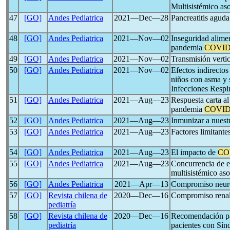
Multisistémico as
47
[GO]
Andes Pediatrica
2021―Dec―28
Pancreatitis aguda
48
[GO]
Andes Pediatrica
2021―Nov―02
Inseguridad alimen
pandemia
COVID
49
[GO]
Andes Pediatrica
2021―Nov―02
Transmisión verti
50
[GO]
Andes Pediatrica
2021―Nov―02
Efectos indirectos
niños con asma y 
Infecciones Respi
51
[GO]
Andes Pediatrica
2021―Aug―23
Respuesta carta al
pandemia
COVID
52
[GO]
Andes Pediatrica
2021―Aug―23
Inmunizar a nuest
53
[GO]
Andes Pediatrica
2021―Aug―23
Factores limitante
54
[GO]
Andes Pediatrica
2021―Aug―23
El impacto de
CO
55
[GO]
Andes Pediatrica
2021―Aug―23
Concurrencia de e
multisistémico as
56
[GO]
Andes Pediatrica
2021―Apr―13
Compromiso neuro
57
[GO]
Revista chilena de
2020―Dec―16
Compromiso rena
pediatría
58
[GO]
Revista chilena de
2020―Dec―16
Recomendación par
pediatría
pacientes con Sín