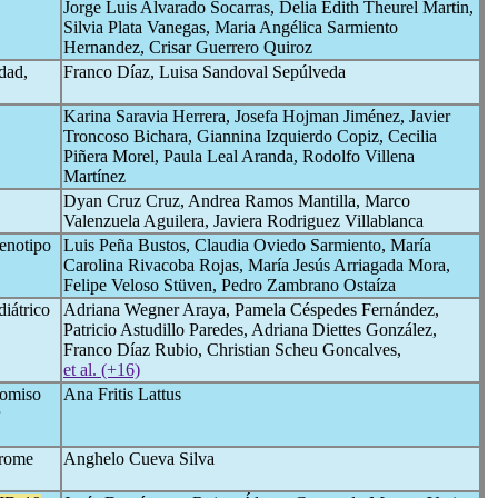
Jorge Luis Alvarado Socarras, Delia Edith Theurel Martin,
Silvia Plata Vanegas, Maria Angélica Sarmiento
Hernandez, Crisar Guerrero Quiroz
dad,
Franco Díaz, Luisa Sandoval Sepúlveda
Karina Saravia Herrera, Josefa Hojman Jiménez, Javier
Troncoso Bichara, Giannina Izquierdo Copiz, Cecilia
Piñera Morel, Paula Leal Aranda, Rodolfo Villena
Martínez
Dyan Cruz Cruz, Andrea Ramos Mantilla, Marco
Valenzuela Aguilera, Javiera Rodriguez Villablanca
enotipo
Luis Peña Bustos, Claudia Oviedo Sarmiento, María
Carolina Rivacoba Rojas, María Jesús Arriagada Mora,
Felipe Veloso Stüven, Pedro Zambrano Ostaíza
diátrico
Adriana Wegner Araya, Pamela Céspedes Fernández,
Patricio Astudillo Paredes, Adriana Diettes González,
Franco Díaz Rubio, Christian Scheu Goncalves,
et al. (+16)
romiso
Ana Fritis Lattus
drome
Anghelo Cueva Silva