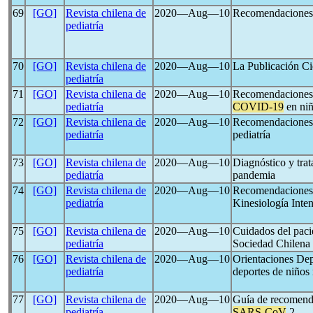
69
[GO]
Revista chilena de
2020―Aug―10
Recomendaciones 
pediatría
70
[GO]
Revista chilena de
2020―Aug―10
La Publicación Ci
pediatría
71
[GO]
Revista chilena de
2020―Aug―10
Recomendaciones d
pediatría
COVID-19
en ni
72
[GO]
Revista chilena de
2020―Aug―10
Recomendaciones e
pediatría
pediatría
73
[GO]
Revista chilena de
2020―Aug―10
Diagnóstico y tra
pediatría
pandemia
74
[GO]
Revista chilena de
2020―Aug―10
Recomendaciones p
pediatría
Kinesiología Inten
75
[GO]
Revista chilena de
2020―Aug―10
Cuidados del paci
pediatría
Sociedad Chilena
76
[GO]
Revista chilena de
2020―Aug―10
Orientaciones De
pediatría
deportes de niños 
77
[GO]
Revista chilena de
2020―Aug―10
Guía de recomenda
pediatría
SARS-CoV
-2