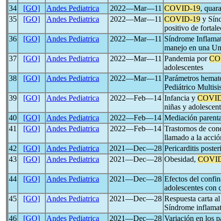
34
[GO]
Andes Pediatrica
2022―Mar―11
COVID-19
, quar
35
[GO]
Andes Pediatrica
2022―Mar―11
COVID-19
y Sínd
positivo de fortale
36
[GO]
Andes Pediatrica
2022―Mar―11
Síndrome Inflamat
manejo en una Uni
37
[GO]
Andes Pediatrica
2022―Mar―11
Pandemia por
CO
adolescentes
38
[GO]
Andes Pediatrica
2022―Mar―11
Parámetros hemato
Pediátrico Multis
39
[GO]
Andes Pediatrica
2022―Feb―14
Infancia y
COVID
niñas y adolescen
40
[GO]
Andes Pediatrica
2022―Feb―14
Mediación parenta
41
[GO]
Andes Pediatrica
2022―Feb―14
Trastornos de con
llamado a la acció
42
[GO]
Andes Pediatrica
2021―Dec―28
Pericarditis post
43
[GO]
Andes Pediatrica
2021―Dec―28
Obesidad,
COVID
44
[GO]
Andes Pediatrica
2021―Dec―28
Efectos del confi
adolescentes con
45
[GO]
Andes Pediatrica
2021―Dec―28
Respuesta carta al
Síndrome inflamat
46
[GO]
Andes Pediatrica
2021―Dec―28
Variación en los p