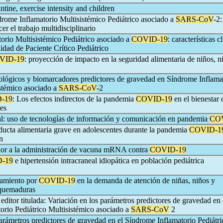
antine, exercise intensity and children
rome Inflamatorio Multisistémico Pediátrico asociado a
SARS-CoV
-2
cer el trabajo multidisciplinario
orio Multisistémico Pediátrico asociado a
COVID-19
: características c
dad de Paciente Crítico Pediátrico
VID-19
: proyección de impacto en la seguridad alimentaria de niños, n
lógicos y biomarcadores predictores de gravedad en Síndrome Inflama
istémico asociado a
SARS-CoV
-2
-19
: Los efectos indirectos de la pandemia
COVID-19
en el bienestar 
tes
l: uso de tecnologías de información y comunicación en pandemia
CO
ducta alimentaria grave en adolescentes durante la pandemia
COVID-1
n
erior a la administración de vacuna mRNA contra
COVID-19
-19
e hipertensión intracraneal idiopática en población pediátrica
namiento por
COVID-19
en la demanda de atención de niñas, niños y
 quemaduras
 editor titulada: Variación en los parámetros predictores de gravedad en 
orio Pediátrico Multisistémico asociado a
SARS-CoV
2
arámetros predictores de gravedad en el Síndrome Inflamatorio Pediátri