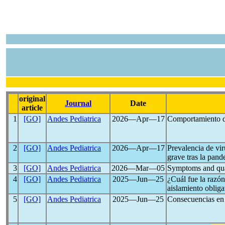
original
Journal
Date
article
1
[GO]
Andes Pediatrica
2026―Apr―17
Comportamiento de
2
[GO]
Andes Pediatrica
2026―Apr―17
Prevalencia de vir
grave tras la pan
3
[GO]
Andes Pediatrica
2026―Mar―05
Symptoms and qual
4
[GO]
Andes Pediatrica
2025―Jun―25
¿Cuál fue la razón
aislamiento obliga
5
[GO]
Andes Pediatrica
2025―Jun―25
Consecuencias en 