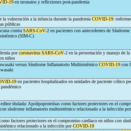
VID-19
en neonatos y reflexiones post-pandemia
e la vulneración a la infancia durante la pandemia
COVID-19
: enferme
cas públicas
acuna contra
SARS-CoV
-2 en pacientes con antecedentes de Síndrome
isistémico (SIM-C)
ndemia por
coronavirus
SARS-CoV
-2 en la presentación y manejo de la
en niños
wasaki versus Síndrome Inflamatorio Multisistémico
COVID-19
con f
awasaki
OVID-19
en pacientes hospitalizados en unidades de paciente crítico pe
o pandémico
 editor titulada: Apolipoproteínas como factores protectores en el comp
con síndrome inflamatorio multisistémico relacionado a la infección por
como factores protectores en el compromiso cardiaco en niños con sín
sistémico relacionado a la infección por
COVID-19