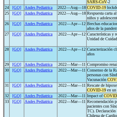
SARS-CoV
-2
24
[GO]
Andes Pediatrica
2022―Aug―18
COVID-19
lockdo
25
[GO]
Andes Pediatrica
2022―Aug―18
Respuesta carta al
niños y adolescen
26
[GO]
Andes Pediatrica
2022―Apr―12
Brechas educaciona
años de la pande
27
[GO]
Andes Pediatrica
2022―Apr―12
Características y 
Unidad de Cuidado
28
[GO]
Andes Pediatrica
2022―Apr―12
Caracterización cl
años
29
[GO]
Andes Pediatrica
2022―Mar―11
Compromiso rena
30
[GO]
Andes Pediatrica
2022―Mar―11
Consenso de la Ra
personas con Sín
Vacunación
COVI
31
[GO]
Andes Pediatrica
2022―Mar―11
Rescate de hipoxe
COVID-19
en un 
32
[GO]
Andes Pediatrica
2022―Mar―11
Impact of
COVID
33
[GO]
Andes Pediatrica
2022―Mar―11
Recomendación par
pacientes con Sín
TC). Declaración 
Chilena de Cardi