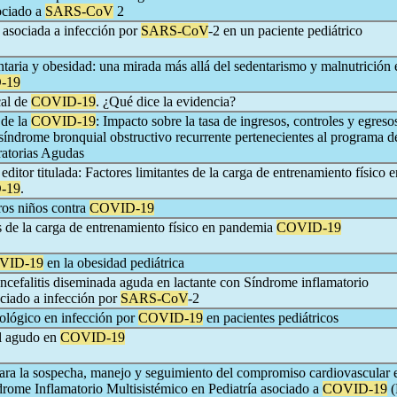
ociado a
SARS-CoV
2
 asociada a infección por
SARS-CoV
-2 en un paciente pediátrico
taria y obesidad: una mirada más allá del sedentarismo y malnutrición 
-19
cal de
COVID-19
. ¿Qué dice la evidencia?
 de la
COVID-19
: Impacto sobre la tasa de ingresos, controles y egreso
síndrome bronquial obstructivo recurrente pertenecientes al programa d
ratorias Agudas
 editor titulada: Factores limitantes de la carga de entrenamiento físico e
-19
.
ros niños contra
COVID-19
s de la carga de entrenamiento físico en pandemia
COVID-19
VID-19
en la obesidad pediátrica
ncefalitis diseminada aguda en lactante con Síndrome inflamatorio
ociado a infección por
SARS-CoV
-2
lógico en infección por
COVID-19
en pacientes pediátricos
l agudo en
COVID-19
a la sospecha, manejo y seguimiento del compromiso cardiovascular 
drome Inflamatorio Multisistémico en Pediatría asociado a
COVID-19
(