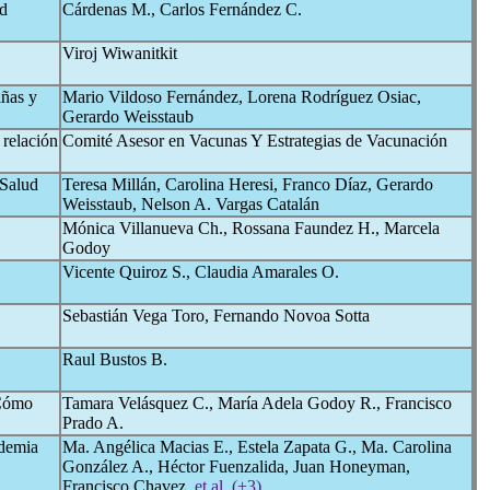
ad
Cárdenas M., Carlos Fernández C.
Viroj Wiwanitkit
iñas y
Mario Vildoso Fernández, Lorena Rodríguez Osiac,
Gerardo Weisstaub
relación
Comité Asesor en Vacunas Y Estrategias de Vacunación
 Salud
Teresa Millán, Carolina Heresi, Franco Díaz, Gerardo
Weisstaub, Nelson A. Vargas Catalán
Mónica Villanueva Ch., Rossana Faundez H., Marcela
Godoy
Vicente Quiroz S., Claudia Amarales O.
Sebastián Vega Toro, Fernando Novoa Sotta
Raul Bustos B.
¿Cómo
Tamara Velásquez C., María Adela Godoy R., Francisco
Prado A.
ndemia
Ma. Angélica Macias E., Estela Zapata G., Ma. Carolina
González A., Héctor Fuenzalida, Juan Honeyman,
Francisco Chavez,
et al. (+3)