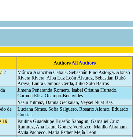
Authors
All Authors
V
-2
Mónica Arancibia Cabalá, Sebastián Pino Astorga, Alonso
Rivera Rivera, Alba Luz León Álvarez, Sebastián Dubó
Araya, Laura Campos Cerda, Julio Soto Barros
uda
Jimena Peñaranda Romero, Isabel Cristina Hurtado,
Carmen Elisa Ocampo-Benavides
Yasin Yılmaz, Damla Geckalan, Veysel Nijat Baş
iodo de
Luciana Simes, Sofía Salguero, Rosario Alonso, Eduardo
Cuestas
-19
Paulina Guadalupe Briseño Sahagun, Gamaliel Cruz
Ramírez, Ana Laura Gomez Verduzco, Manlio Abraham
Ávila Pacheco, María Esther Mejía León