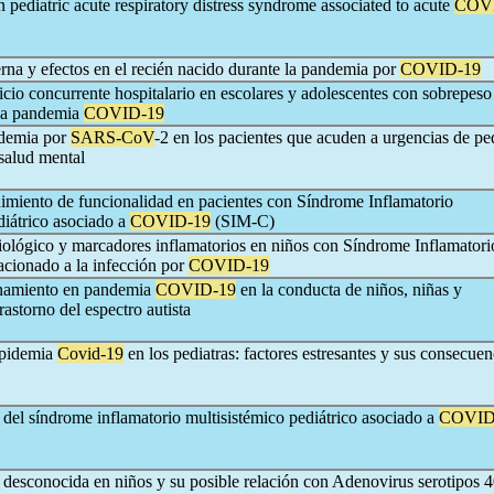
pediatric acute respiratory distress syndrome associated to acute
COV
rna y efectos en el recién nacido durante la pandemia por
COVID-19
cio concurrente hospitalario en escolares y adolescentes con sobrepeso
 la pandemia
COVID-19
ndemia por
SARS-CoV
-2 en los pacientes que acuden a urgencias de ped
salud mental
imiento de funcionalidad en pacientes con Síndrome Inflamatorio
diátrico asociado a
COVID-19
(SIM-C)
lógico y marcadores inflamatorios en niños con Síndrome Inflamatori
acionado a la infección por
COVID-19
inamiento en pandemia
COVID-19
en la conducta de niños, niñas y
rastorno del espectro autista
epidemia
Covid-19
en los pediatras: factores estresantes y sus consecuen
 del síndrome inflamatorio multisistémico pediátrico asociado a
COVID
a desconocida en niños y su posible relación con Adenovirus serotipos 