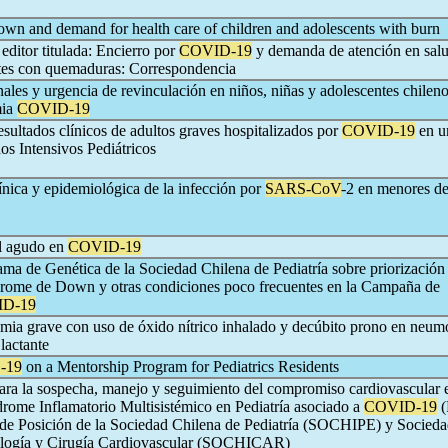
wn and demand for health care of children and adolescents with burn
 editor titulada: Encierro por
COVID-19
y demanda de atención en sal
tes con quemaduras: Correspondencia
les y urgencia de revinculación en niños, niñas y adolescentes chilenos
mia
COVID-19
resultados clínicos de adultos graves hospitalizados por
COVID-19
en u
s Intensivos Pediátricos
ínica y epidemiológica de la infección por
SARS-CoV
-2 en menores d
l agudo en
COVID-19
ma de Genética de la Sociedad Chilena de Pediatría sobre priorización
drome de Down y otras condiciones poco frecuentes en la Campaña de
D-19
mia grave con uso de óxido nítrico inhalado y decúbito prono en neum
lactante
-19
on a Mentorship Program for Pediatrics Residents
a la sospecha, manejo y seguimiento del compromiso cardiovascular 
drome Inflamatorio Multisistémico en Pediatría asociado a
COVID-19
(
de Posición de la Sociedad Chilena de Pediatría (SOCHIPE) y Socied
ología y Cirugía Cardiovascular (SOCHICAR)