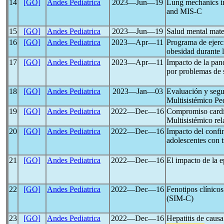
14
[GO]
Andes Pediatrica
2023―Jun―19
Lung mechanics in 
and MIS-C
15
[GO]
Andes Pediatrica
2023―Jun―19
Salud mental mate
16
[GO]
Andes Pediatrica
2023―Apr―11
Programa de ejerci
obesidad durante
17
[GO]
Andes Pediatrica
2023―Apr―11
Impacto de la pa
por problemas de 
18
[GO]
Andes Pediatrica
2023―Jan―03
Evaluación y segu
Multisistémico Pe
19
[GO]
Andes Pediatrica
2022―Dec―16
Compromiso cardio
Multisistémico rel
20
[GO]
Andes Pediatrica
2022―Dec―16
Impacto del conf
adolescentes con t
21
[GO]
Andes Pediatrica
2022―Dec―16
El impacto de la 
22
[GO]
Andes Pediatrica
2022―Dec―16
Fenotipos clínicos
(SIM-C)
23
[GO]
Andes Pediatrica
2022―Dec―16
Hepatitis de caus