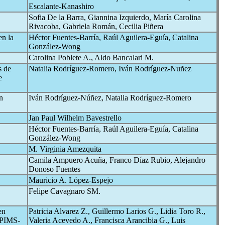
Escalante-Kanashiro
Sofia De la Barra, Giannina Izquierdo, María Carolina
Rivacoba, Gabriela Román, Cecilia Piñera
en la
Héctor Fuentes-Barría, Raúl Aguilera-Eguía, Catalina
González-Wong
Carolina Poblete A., Aldo Bancalari M.
s de
Natalia Rodríguez-Romero, Iván Rodríguez-Nuñez
e
n
Iván Rodríguez-Núñez, Natalia Rodríguez-Romero
Jan Paul Wilhelm Bavestrello
Héctor Fuentes-Barría, Raúl Aguilera-Eguía, Catalina
González-Wong
M. Virginia Amezquita
Camila Ampuero Acuña, Franco Díaz Rubio, Alejandro
Donoso Fuentes
Mauricio A. López-Espejo
Felipe Cavagnaro SM.
en
Patricia Alvarez Z., Guillermo Larios G., Lidia Toro R.,
PIMS-
Valeria Acevedo A., Francisca Arancibia G., Luis