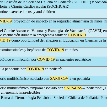
de Posición de la Sociedad Chilena de Pediatría (SOCHIPE) y Socied
ología y Cirugía Cardiovascular (SOCHICAR)
antine, exercise intensity and children
VID-19
: proyección de impacto en la seguridad alimentaria de niños, n
el Comité Asesor en Vacunas y Estrategias de Vacunación (CAVEI) en 
de vacunación durante la emergencia sanitaria
COVID-19
ID-19
como oportunidad de reflexión en Educación en Ciencias de la
strointestinales y hepáticas de
COVID-19
en niños
lógico en infección por
COVID-19
en pacientes pediátricos
e la pandemia por
COVID-19
en pediatría
orio multisistémico asociado con
SARS-CoV
-2 en pediatría
orio multisistémico temporal asociado con
SARS-CoV
-2 pediátrico: 
 un enemigo impredecible?
Rama de Dermatología Pediátrica, Sociedad Chilena de Pediatría. Pa