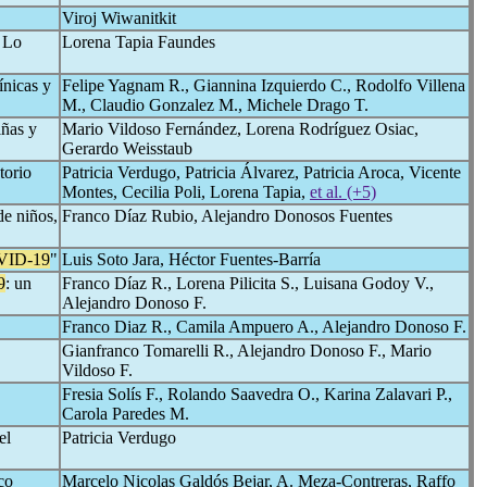
Viroj Wiwanitkit
: Lo
Lorena Tapia Faundes
línicas y
Felipe Yagnam R., Giannina Izquierdo C., Rodolfo Villena
M., Claudio Gonzalez M., Michele Drago T.
iñas y
Mario Vildoso Fernández, Lorena Rodríguez Osiac,
Gerardo Weisstaub
torio
Patricia Verdugo, Patricia Álvarez, Patricia Aroca, Vicente
Montes, Cecilia Poli, Lorena Tapia,
et al. (+5)
de niños,
Franco Díaz Rubio, Alejandro Donosos Fuentes
VID-19
"
Luis Soto Jara, Héctor Fuentes-Barría
9
: un
Franco Díaz R., Lorena Pilicita S., Luisana Godoy V.,
Alejandro Donoso F.
Franco Diaz R., Camila Ampuero A., Alejandro Donoso F.
Gianfranco Tomarelli R., Alejandro Donoso F., Mario
Vildoso F.
Fresia Solís F., Rolando Saavedra O., Karina Zalavari P.,
Carola Paredes M.
el
Patricia Verdugo
co
Marcelo Nicolas Galdós Bejar, A. Meza-Contreras, Raffo