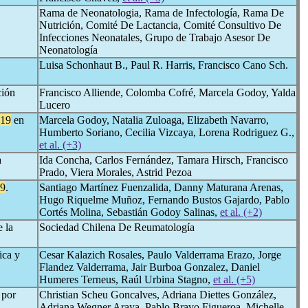
Rama de Neonatologia, Rama de Infectología, Rama De
Nutrición, Comité De Lactancia, Comité Consultivo De
Infecciones Neonatales, Grupo de Trabajo Asesor De
Neonatología
Luisa Schonhaut B., Paul R. Harris, Francisco Cano Sch.
ción
Francisco Alliende, Colomba Cofré, Marcela Godoy, Yalda
Lucero
19
en
Marcela Godoy, Natalia Zuloaga, Elizabeth Navarro,
Humberto Soriano, Cecilia Vizcaya, Lorena Rodriguez G.,
et al. (+3)
a
Ida Concha, Carlos Fernández, Tamara Hirsch, Francisco
Prado, Viera Morales, Astrid Pezoa
9
.
Santiago Martínez Fuenzalida, Danny Maturana Arenas,
Hugo Riquelme Muñoz, Fernando Bustos Gajardo, Pablo
Cortés Molina, Sebastián Godoy Salinas,
et al. (+2)
 la
Sociedad Chilena De Reumatología
ica y
Cesar Kalazich Rosales, Paulo Valderrama Erazo, Jorge
Flandez Valderrama, Jair Burboa Gonzalez, Daniel
Humeres Terneus, Raúl Urbina Stagno,
et al. (+5)
 por
Christian Scheu Goncalves, Adriana Diettes González,
Adriana Wegner Araya, Pablo Bravo Figueroa, Michelle