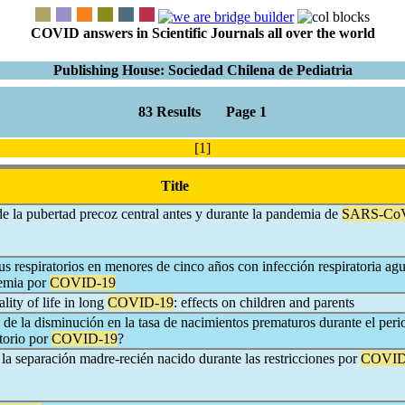
COVID answers in Scientific Journals all over the world
Publishing House: Sociedad Chilena de Pediatria
83 Results Page 1
[1]
Title
 la pubertad precoz central antes y durante la pandemia de
SARS-Co
us respiratorios en menores de cinco años con infección respiratoria ag
demia por
COVID-19
ity of life in long
COVID-19
: effects on children and parents
 de la disminución en la tasa de nacimientos prematuros durante el per
torio por
COVID-19
?
la separación madre-recién nacido durante las restricciones por
COVID