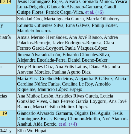
ID-19
Jesús Domínguez-Rojas, Álvaro Coronado Munoz, Yesica
Luna-Delgado, Giancarlo Alvarado-Gamarra, Gaudi
Quispe Flores, Patrick Caqui-Vilca,
et al. (+6)
Soledad Coo, María Ignacia García, Marcia Olhaberry
 y
Eduardo Cifuentes-Silva, Erna Gálvez, Phillip Foster,
Mauricio Inostroza
iatría
Amaia Merino-Hernández, Ana Jové-Blanco, Andrea
Palacios-Bermejo, Javier Rodríguez-Represa, Clara
Ferrero García-Loygorri, Paula Vázquez-López
Jimena Alvarado-León, Eduardo Cifuentes-Silva,
Alejandra Encalada-Parra, Daniel Bueno-Buker
o
Yeny Briones Diaz, Ana Fritis Lattus, Diana Alejandra
Aravena Morales, Paulina Agurto Diaz
María Elisa Coelho-Medeiros, Alejandra P. Gálvez, Alicia
Carolina Núñez Farías, Catalina Le Roy, Arnoldo
Riquelme, Mauricio López-Espejo
cias
Ana Muñoz Lozón, Arístides Rivas García, Leticia
González Vives, Clara Ferrero García-Loygorri, Ana Jové
Blanco, María Cristina Muñoz López
-19
Giancarlo Alvarado-Gamarra, Olguita Del Aguila, Jesús
Dominguez-Rojas, Kenny Chonlon-Murillo, Noé Atamari-
Anahui, Aida Borcic,
et al. (+4)
40/41 y
Elba Wu Hupat