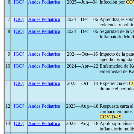
6
[GO]
Andes Pediatrica
2025―Jun―04
Infección por
CO
7
[GO]
Andes Pediatrica
2024―Dec―06
Aprendizajes sobr
evidencia y políti
8
[GO]
Andes Pediatrica
2024―Dec―06
Seguridad de la v
Inflamatorio Mult
9
[GO]
Andes Pediatrica
2024―Oct―16
Impacto de la pa
apendicitis aguda 
10
[GO]
Andes Pediatrica
2024―Apr―22
Enfermedad de Ka
enfermedad de K
11
[GO]
Andes Pediatrica
2023―Oct―18
Experiencia en
C
durante el period
12
[GO]
Andes Pediatrica
2023―Aug―18
Respuesta carta al
cardiaco en niños 
COVID-19
13
[GO]
Andes Pediatrica
2023―Aug―18
Apolipoproteínas 
inflamatorio multi