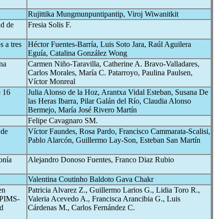
Rujittika Mungmunpuntipantip, Viroj Wiwanitkit
ud de
Fresia Solis F.
 a tres
Héctor Fuentes-Barría, Luis Soto Jara, Raúl Aguilera
Eguía, Catalina González Wong
na
Carmen Niño-Taravilla, Catherine A. Bravo-Valladares,
Carlos Morales, María C. Patarroyo, Paulina Paulsen,
Víctor Monreal
e 16
Julia Alonso de la Hoz, Arantxa Vidal Esteban, Susana De
las Heras Ibarra, Pilar Galán del Río, Claudia Alonso
Bermejo, María José Rivero Martín
Felipe Cavagnaro SM.
 de
Víctor Faundes, Rosa Pardo, Francisco Cammarata-Scalisi,
Pablo Alarcón, Guillermo Lay-Son, Esteban San Martín
onía
Alejandro Donoso Fuentes, Franco Diaz Rubio
Valentina Coutinho Baldoto Gava Chakr
en
Patricia Alvarez Z., Guillermo Larios G., Lidia Toro R.,
PIMS-
Valeria Acevedo A., Francisca Arancibia G., Luis
ad
Cárdenas M., Carlos Fernández C.