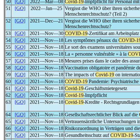
50
[GO]
2022―Mar―08
Covid-19
-Impfpflicht für Personal m
51
[GO]
2022―Jan―25
Vergisst die WHO über ihren sicherhe
Menschenrechtsschutz? (Teil 2)
52
[GO]
2021―Dec―21
Vergisst die WHO über ihren sicherhe
Menschenrechtsschutz?
53
[GO]
2021―Nov―30
COVID-19
-Zertifikat am Arbeitsplatz
54
[GO]
2021―Nov―18
Les symptômes pénaux du
COVID-1
55
[GO]
2021―Nov―18
Le sort des examens universitaires so
56
[GO]
2021―Nov―18
La « personne vulnérable » à la
COVI
57
[GO]
2021―Nov―18
Mesures prises dans le cadre des assu
58
[GO]
2021―Nov―18
Vaccination obligatoire et pandémie 
59
[GO]
2021―Nov―18
The impacts of
Covid-19
on internati
60
[GO]
2021―Nov―18
COVID-19
Pandemie: Psychiatrische 
61
[GO]
2021―Nov―18
Covid-19
-Geschäftsmietegesetz
62
[GO]
2021―Nov―18
Covid-19
-Impfpflicht
63
[GO]
2021―Nov―18
Covid-19
-Kredite - Rechtsgrundlage
64
[GO]
2021―Nov―18
Gesellschaftsrechtlicher Blick auf die
65
[GO]
2021―Nov―18
Vertrauensärztliche Untersuchungen
66
[GO]
2021―Nov―18
Risikozuordnung in Verträgen und di
67
[GO]
2021―Nov―18
Gesundheitsschutz auf
COVID-19
-St