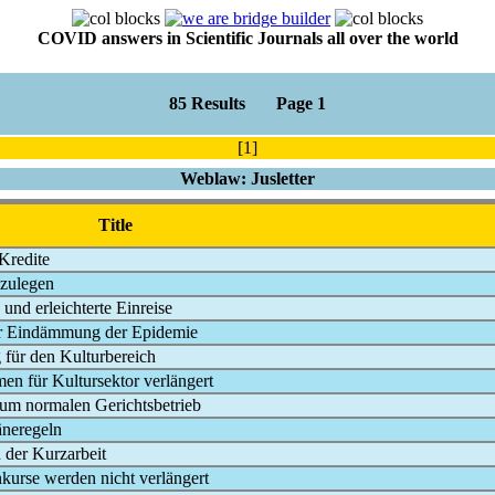
COVID answers in Scientific Journals all over the world
85 Results Page 1
[1]
Weblaw: Jusletter
Title
Kredite
nzulegen
 und erleichterte Einreise
ur Eindämmung der Epidemie
g für den Kulturbereich
en für Kultursektor verlängert
zum normalen Gerichtsbetrieb
äneregeln
 der Kurzarbeit
urse werden nicht verlängert