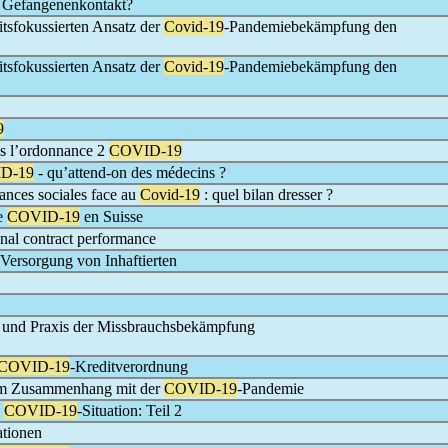
it Gefangenenkontakt?
itsfokussierten Ansatz der
Covid-19
-Pandemiebekämpfung den
itsfokussierten Ansatz der
Covid-19
-Pandemiebekämpfung den
9
us l’ordonnance 2
COVID-19
D-19
- qu’attend-on des médecins ?
rances sociales face au
Covid-19
: quel bilan dresser ?
de
COVID-19
en Suisse
onal contract performance
Versorgung von Inhaftierten
n und Praxis der Missbrauchsbekämpfung
COVID-19
-Kreditverordnung
 im Zusammenhang mit der
COVID-19
-Pandemie
e
COVID-19
-Situation: Teil 2
ationen