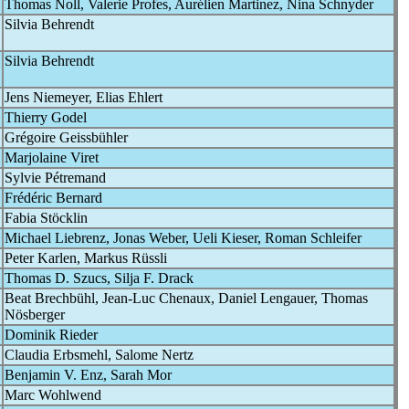
Thomas Noll, Valerie Profes, Aurélien Martinez, Nina Schnyder
Silvia Behrendt
Silvia Behrendt
Jens Niemeyer, Elias Ehlert
Thierry Godel
Grégoire Geissbühler
Marjolaine Viret
Sylvie Pétremand
Frédéric Bernard
Fabia Stöcklin
Michael Liebrenz, Jonas Weber, Ueli Kieser, Roman Schleifer
Peter Karlen, Markus Rüssli
Thomas D. Szucs, Silja F. Drack
Beat Brechbühl, Jean-Luc Chenaux, Daniel Lengauer, Thomas
Nösberger
Dominik Rieder
Claudia Erbsmehl, Salome Nertz
Benjamin V. Enz, Sarah Mor
Marc Wohlwend