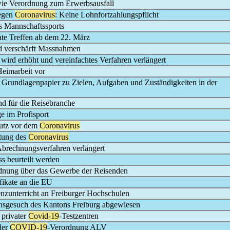
wie Verordnung zum Erwerbsausfall
wegen
Coronavirus
: Keine Lohnfortzahlungspflicht
s Mannschaftssports
vate Treffen ab dem 22. März
nd verschärft Massnahmen
wird erhöht und vereinfachtes Verfahren verlängert
Heimarbeit vor
t Grundlagenpapier zu Zielen, Aufgaben und Zuständigkeiten in der
tand für die Reisebranche
e im Profisport
utz vor dem
Coronavirus
tung des
Coronavirus
brechnungsverfahren verlängert
s beurteilt werden
ordnung über das Gewerbe der Reisenden
fikate an die EU
äsenzunterricht an Freiburger Hochschulen
sionsgesuch des Kantons Freiburg abgewiesen
 privater
Covid-19
-Testzentren
der
COVID-19
-Verordnung ALV