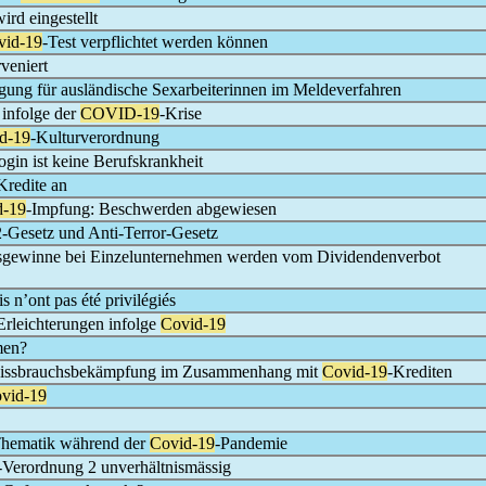
wird eingestellt
vid-19
-Test verpflichtet werden können
veniert
gung für ausländische Sexarbeiterinnen im Meldeverfahren
 infolge der
COVID-19
-Krise
d-19
-Kulturverordnung
ogin ist keine Berufskrankheit
Kredite an
d-19
-Impfung: Beschwerden abgewiesen
-Gesetz und Anti-Terror-Gesetz
ionsgewinne bei Einzelunternehmen werden vom Dividendenverbot
s n’ont pas été privilégiés
rleichterungen infolge
Covid-19
men?
 Missbrauchsbekämpfung im Zusammenhang mit
Covid-19
-Krediten
vid-19
Thematik während der
Covid-19
-Pandemie
-Verordnung 2 unverhältnismässig