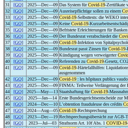
31
[GO]
2025―Dec―09
Das System für
Covid-19
-Zertifikate 
32
[GO]
2025―Dec―09
Ausreisepflichtige sollen zu einem
Co
33
[GO]
2025―Dec―09
Covid-19
-Selbsttests: die WEKO inter
34
[GO]
2025―Dec―09
Keine
Covid-19
-Kurzarbeitsentschädi
35
[GO]
2025―Dec―09
Befristete Erleichterungen für Banken
36
[GO]
2025―Dec―09
Der Bundesrat verabschiedet die
Covi
37
[GO]
2025―Dec―09
Covid-19
-Infektion von Spitalpsychol
38
[GO]
2025―Dec―09
Bundesrat passt Zinsen für
Covid-19
-
39
[GO]
2025―Dec―09
Kündigung wegen verweigerter
Covi
40
[GO]
2025―Dec―09
Referenden zu
Covid-19
-Gesetz, CO2
41
[GO]
2025―Dec―09
Covid-19
-Härtefallhilfen: Liquidat
ausgenommen
42
[GO]
2025―Dec―09
Covid-19
: les hôpitaux publics vaudoi
43
[GO]
2025―Dec―09
FINMA: Teilweise Verlängerung der E
44
[GO]
2025―May―13
Staatshaftung für
Covid-19
-Massnah
45
[GO]
2025―Jan―14
Erste Bundesgerichtsentscheide zur
46
[GO]
2024―Dec―10
L’obtention frauduleuse des crédits
Co
47
[GO]
2024―Aug―05
Covid-19
-Rechtsprechung
48
[GO]
2023―Dec―19
Rechtsprechungsübersicht zur AGB-
49
[GO]
2023―Jul―03
Strafnorm Art. 10f Abs. 1
COVID-19