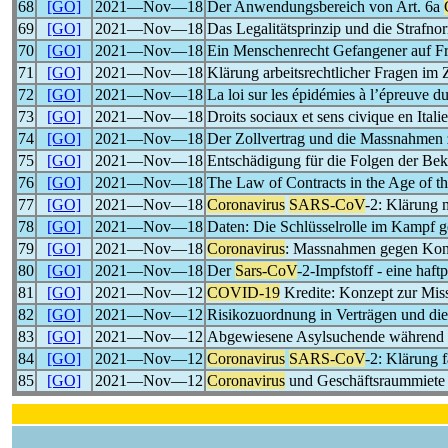
68
[GO]
2021―Nov―18
Der Anwendungsbereich von Art. 6a
69
[GO]
2021―Nov―18
Das Legalitätsprinzip und die Strafno
70
[GO]
2021―Nov―18
Ein Menschenrecht Gefangener auf F
71
[GO]
2021―Nov―18
Klärung arbeitsrechtlicher Fragen 
72
[GO]
2021―Nov―18
La loi sur les épidémies à l’épreuve 
73
[GO]
2021―Nov―18
Droits sociaux et sens civique en Ital
74
[GO]
2021―Nov―18
Der Zollvertrag und die Massnahmen
75
[GO]
2021―Nov―18
Entschädigung für die Folgen der B
76
[GO]
2021―Nov―18
The Law of Contracts in the Age of t
77
[GO]
2021―Nov―18
Coronavirus
SARS-CoV
-2: Klärung 
78
[GO]
2021―Nov―18
Daten: Die Schlüsselrolle im Kampf 
79
[GO]
2021―Nov―18
Coronavirus
: Massnahmen gegen Konk
80
[GO]
2021―Nov―18
Der
Sars-CoV
-2-Impfstoff - eine haft
81
[GO]
2021―Nov―12
COVID-19
Kredite: Konzept zur Mis
82
[GO]
2021―Nov―12
Risikozuordnung in Verträgen und di
83
[GO]
2021―Nov―12
Abgewiesene Asylsuchende während
84
[GO]
2021―Nov―12
Coronavirus
SARS-CoV
-2: Klärung f
85
[GO]
2021―Nov―12
Coronavirus
und Geschäftsraummiete