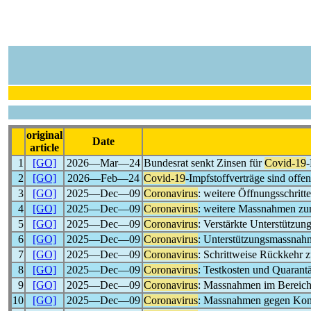
original
Date
article
1
[GO]
2026―Mar―24
Bundesrat senkt Zinsen für
Covid-19
-
2
[GO]
2026―Feb―24
Covid-19
-Impfstoffverträge sind offe
3
[GO]
2025―Dec―09
Coronavirus
: weitere Öffnungsschritte
4
[GO]
2025―Dec―09
Coronavirus
: weitere Massnahmen z
5
[GO]
2025―Dec―09
Coronavirus
: Verstärkte Unterstützun
6
[GO]
2025―Dec―09
Coronavirus
: Unterstützungsmassnahm
7
[GO]
2025―Dec―09
Coronavirus
: Schrittweise Rückkehr 
8
[GO]
2025―Dec―09
Coronavirus
: Testkosten und Quarant
9
[GO]
2025―Dec―09
Coronavirus
: Massnahmen im Bereich
10
[GO]
2025―Dec―09
Coronavirus
: Massnahmen gegen Konk