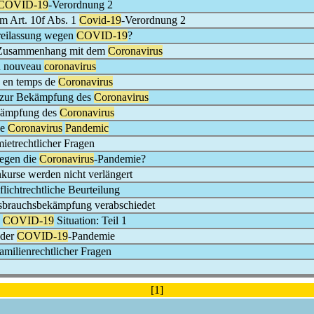
COVID-19
-Verordnung 2
rm Art. 10f Abs. 1
Covid-19
-Verordnung 2
reilassung wegen
COVID-19
?
im Zusammenhang mit dem
Coronavirus
du nouveau
coronavirus
ie en temps de
Coronavirus
 zur Bekämpfung des
Coronavirus
ekämpfung des
Coronavirus
he
Coronavirus
Pandemic
mietrechtlicher Fragen
gegen die
Coronavirus
-Pandemie?
urse werden nicht verlängert
pflichtrechtliche Beurteilung
sbrauchsbekämpfung verabschiedet
e
COVID-19
Situation: Teil 1
 der
COVID-19
-Pandemie
amilienrechtlicher Fragen
[1]