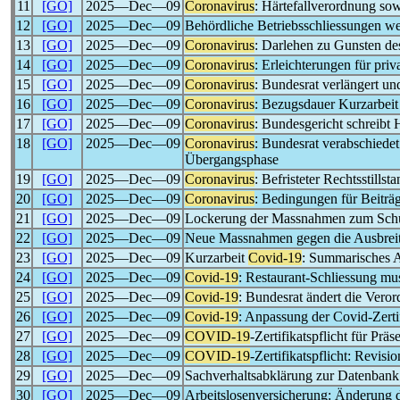
11
[GO]
2025―Dec―09
Coronavirus
: Härtefallverordnung so
12
[GO]
2025―Dec―09
Behördliche Betriebsschliessungen 
13
[GO]
2025―Dec―09
Coronavirus
: Darlehen zu Gunsten de
14
[GO]
2025―Dec―09
Coronavirus
: Erleichterungen für pri
15
[GO]
2025―Dec―09
Coronavirus
: Bundesrat verlängert u
16
[GO]
2025―Dec―09
Coronavirus
: Bezugsdauer Kurzarbeit 
17
[GO]
2025―Dec―09
Coronavirus
: Bundesgericht schreibt 
18
[GO]
2025―Dec―09
Coronavirus
: Bundesrat verabschiede
Übergangsphase
19
[GO]
2025―Dec―09
Coronavirus
: Befristeter Rechtsstills
20
[GO]
2025―Dec―09
Coronavirus
: Bedingungen für Beiträg
21
[GO]
2025―Dec―09
Lockerung der Massnahmen zum Sch
22
[GO]
2025―Dec―09
Neue Massnahmen gegen die Ausbrei
23
[GO]
2025―Dec―09
Kurzarbeit
Covid-19
: Summarisches A
24
[GO]
2025―Dec―09
Covid-19
: Restaurant-Schliessung mus
25
[GO]
2025―Dec―09
Covid-19
: Bundesrat ändert die Ver
26
[GO]
2025―Dec―09
Covid-19
: Anpassung der Covid-Zerti
27
[GO]
2025―Dec―09
COVID-19
-Zertifikatspflicht für Pr
28
[GO]
2025―Dec―09
COVID-19
-Zertifikatspflicht: Revi
29
[GO]
2025―Dec―09
Sachverhaltsabklärung zur Datenbank
30
[GO]
2025―Dec―09
Arbeitslosenversicherung: Änderung 