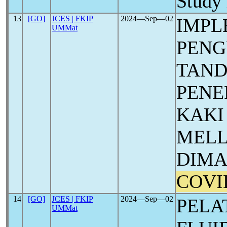
Study 
13
[GO]
JCES | FKIP
2024―Sep―02
IMPL
UMMat
PENG
TAND
PENE
KAKI
MELL
DIMA
COVI
14
[GO]
JCES | FKIP
2024―Sep―02
PELA
UMMat