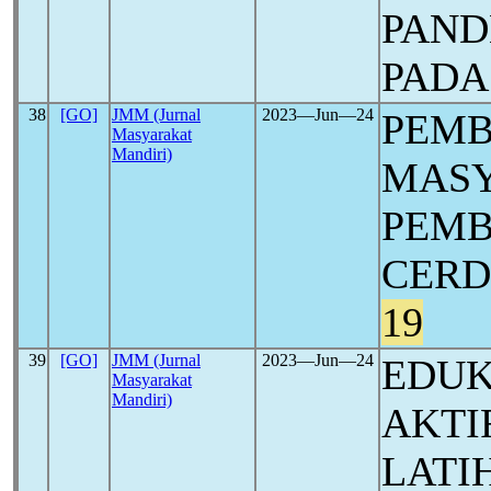
PAN
PADA
38
[GO]
JMM (Jurnal
2023―Jun―24
PEM
Masyarakat
Mandiri)
MAS
PEMB
CER
19
39
[GO]
JMM (Jurnal
2023―Jun―24
EDUK
Masyarakat
Mandiri)
AKTI
LATI