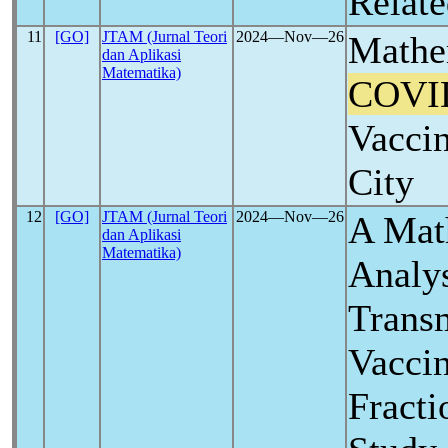
Relat
11
[GO]
JTAM (Jurnal Teori
2024―Nov―26
Mathe
dan Aplikasi
Matematika)
COVI
Vacci
City
12
[GO]
JTAM (Jurnal Teori
2024―Nov―26
A Mat
dan Aplikasi
Matematika)
Analy
Trans
Vaccin
Fracti