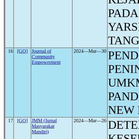
PADA
YARS
TAN
16
[GO]
Journal of
2024―Mar―30
PEN
Community
Empowerment
PENI
UMKM
PAN
NEW
17
[GO]
JMM (Jurnal
2024―Mar―26
DETE
Masyarakat
Mandiri)
KESE