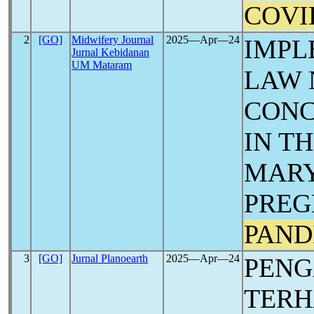
COVI
2
[GO]
Midwifery Journal
2025―Apr―24
IMPL
Jurnal Kebidanan
UM Mataram
LAW N
CONC
IN T
MARY
PREG
PAND
3
[GO]
Jurnal Planoearth
2025―Apr―24
PEN
TERH