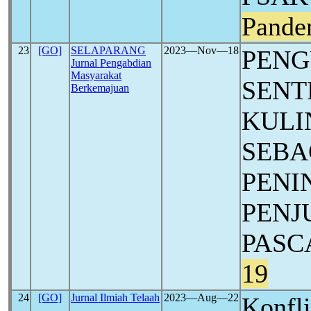
Pande
23
[GO]
SELAPARANG
2023―Nov―18
PENG
Jurnal Pengabdian
Masyarakat
SENT
Berkemajuan
KULI
SEBA
PENI
PENJ
PASC
19
24
[GO]
Jurnal Ilmiah Telaah
2023―Aug―22
Konfl