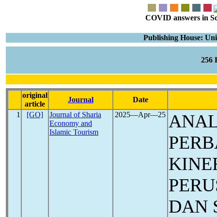
COVID answers in Scie
Publishing House: U
256
original
Journal
Date
article
1
[GO]
Journal of Sharia
2025―Apr―25
ANAL
Economy and
Islamic Tourism
PERB
KINE
PERU
DAN 