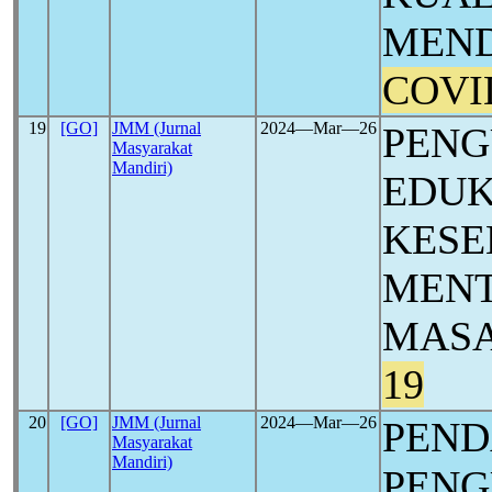
MEND
COVI
19
[GO]
JMM (Jurnal
2024―Mar―26
PENG
Masyarakat
Mandiri)
EDUK
KESE
MENT
MASA
19
20
[GO]
JMM (Jurnal
2024―Mar―26
PEN
Masyarakat
Mandiri)
PENG