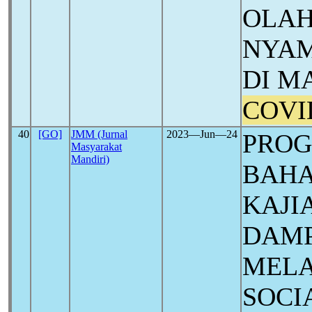
OLAH
NYAM
DI M
COVI
40
[GO]
JMM (Jurnal
2023―Jun―24
PRO
Masyarakat
Mandiri)
BAHA
KAJI
DAM
MELA
SOCI