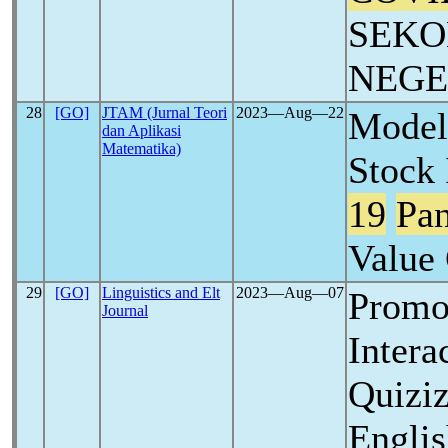
SEKO
NEGE
28
[GO]
JTAM (Jurnal Teori
2023―Aug―22
Model
dan Aplikasi
Matematika)
Stock
19
Pa
Value
29
[GO]
Linguistics and Elt
2023―Aug―07
Promo
Journal
Intera
Quiziz
Engli