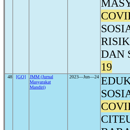
MASY
COVI
SOSI
RISI
DAN 
19
48
[GO]
JMM (Jurnal
2023―Jun―24
EDUK
Masyarakat
Mandiri)
SOSI
COVI
CITE