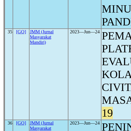
MINU
PAN
35
[GO]
JMM (Jurnal
2023―Jun―24
PEMA
Masyarakat
Mandiri)
PLAT
EVAL
KOLA
CIVI
MASA
19
36
[GO]
JMM (Jurnal
2023―Jun―24
PENI
Masyarakat