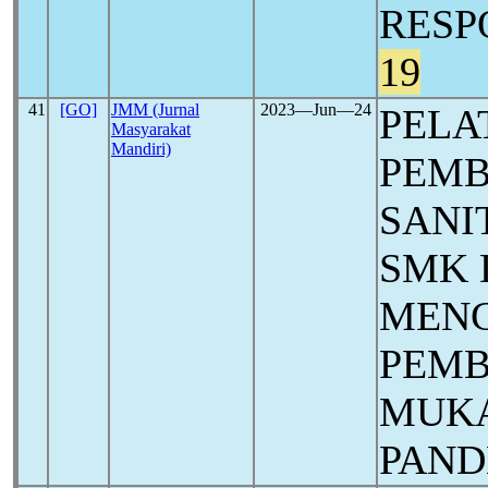
RESP
19
41
[GO]
JMM (Jurnal
2023―Jun―24
PELA
Masyarakat
Mandiri)
PEMB
SANI
SMK
MEN
PEMB
MUKA
PAN