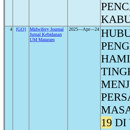
PENC
KABU
4
[GO]
Midwifery Journal
2025―Apr―24
HUB
Jurnal Kebidanan
UM Mataram
PENG
HAMI
TING
MEN
PERS
MASA
19
DI