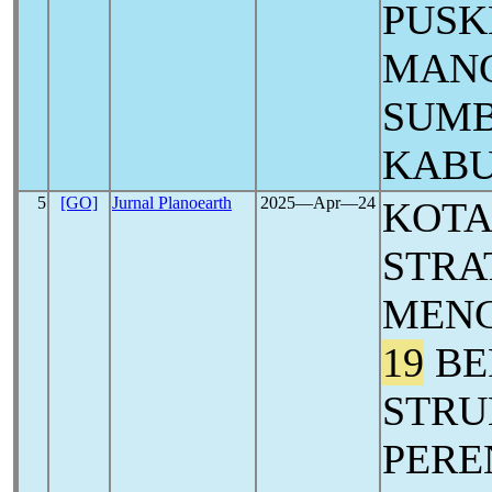
PUSK
MANG
SUMB
KABU
5
[GO]
Jurnal Planoearth
2025―Apr―24
KOTA
STRA
MEN
19
BE
STRU
PER