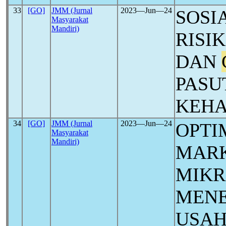
33
[GO]
JMM (Jurnal
2023―Jun―24
SOSI
Masyarakat
Mandiri)
RISI
DAN
PASU
KEH
34
[GO]
JMM (Jurnal
2023―Jun―24
OPTI
Masyarakat
Mandiri)
MARK
MIKR
MENE
USAH