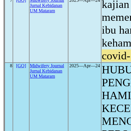
7
[GO]
Midwifery Journal
2025―Apr―24
kajian
Jurnal Kebidanan
UM Mataram
memen
ibu ha
keham
covid
8
[GO]
Midwifery Journal
2025―Apr―24
HUB
Jurnal Kebidanan
UM Mataram
PENG
HAMI
KEC
MEN