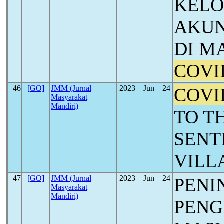
KELO
AKUN
DI M
COVI
46
[GO]
JMM (Jurnal
2023―Jun―24
COVI
Masyarakat
Mandiri)
TO T
SENT
VILL
47
[GO]
JMM (Jurnal
2023―Jun―24
PENI
Masyarakat
Mandiri)
PEN