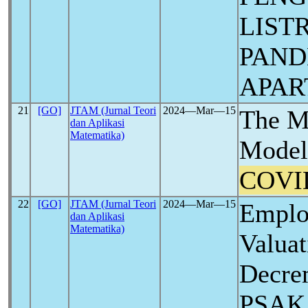
LIST
PAN
APAR
21
[GO]
JTAM (Jurnal Teori
2024―Mar―15
The 
dan Aplikasi
Matematika)
Model 
COVI
22
[GO]
JTAM (Jurnal Teori
2024―Mar―15
Emplo
dan Aplikasi
Matematika)
Valuat
Decre
PSAK 