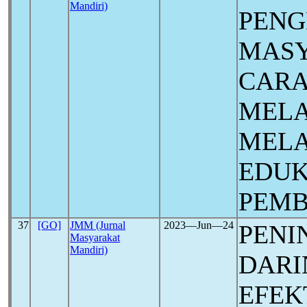
Mandiri)
PEN
MASY
CARA
MEL
MELA
EDUK
PEMB
37
[GO]
JMM (Jurnal
2023―Jun―24
PENI
Masyarakat
Mandiri)
DARI
EFEK