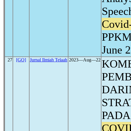
Speec
Covid
PPKMM
June 
27
[GO]
Jurnal Ilmiah Telaah
2023―Aug―22
KOMB
PEMB
DARI
STRA
PADA
COVI