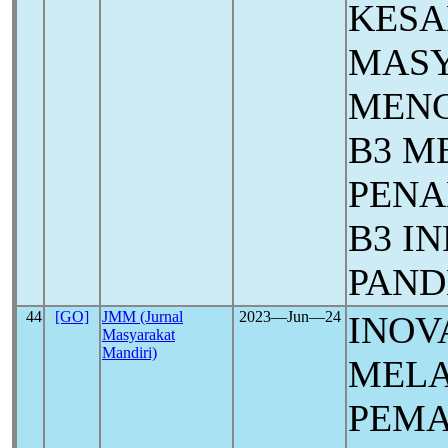
KES
MAS
MENG
B3 M
PENA
B3 I
PAN
44
[GO]
JMM (Jurnal
2023―Jun―24
INOV
Masyarakat
Mandiri)
MELA
PEMA