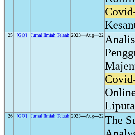
Covid
Kesan
25
[GO]
Jurnal Ilmiah Telaah
2023―Aug―22
Analis
Pengg
Majem
Covid
Onlin
Liput
26
[GO]
Jurnal Ilmiah Telaah
2023―Aug―22
The S
Analy