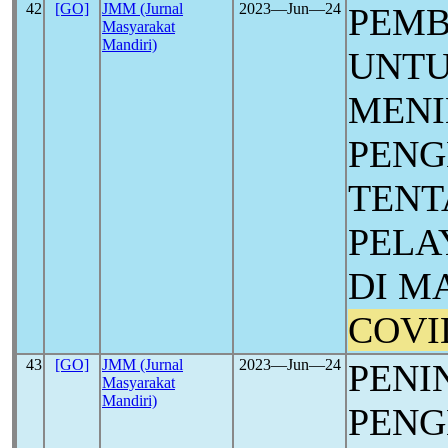
42
[GO]
JMM (Jurnal
2023―Jun―24
PEMB
Masyarakat
Mandiri)
UNT
MEN
PEN
TENT
PELA
DI M
COVI
43
[GO]
JMM (Jurnal
2023―Jun―24
PENI
Masyarakat
Mandiri)
PENG