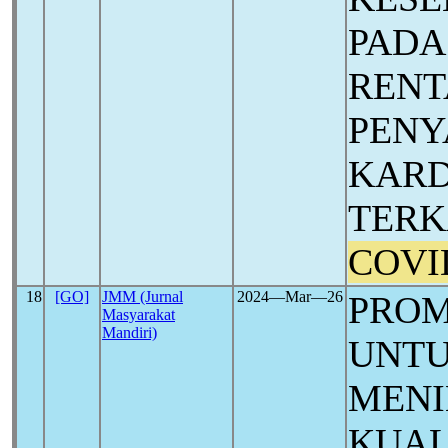
PADA
RENT
PENY
KARD
TERK
COVI
18
[GO]
JMM (Jurnal
2024―Mar―26
PROM
Masyarakat
Mandiri)
UNT
MEN
KUAL