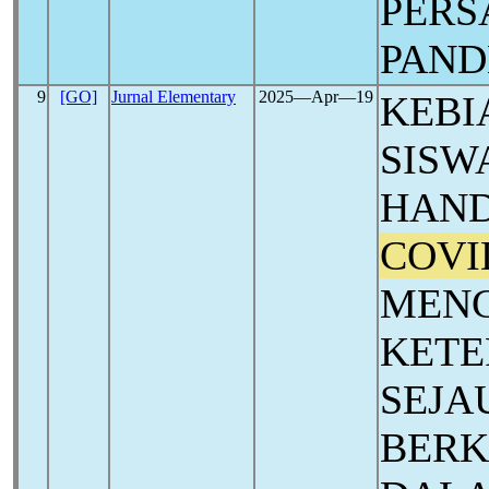
PERS
PAN
9
[GO]
Jurnal Elementary
2025―Apr―19
KEBI
SISW
HAND
COVI
MEN
KETE
SEJA
BERK