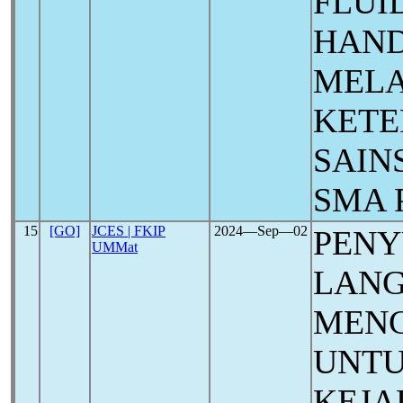
FLUI
HAND
MELA
KETE
SAIN
SMA 
15
[GO]
JCES | FKIP
2024―Sep―02
PENY
UMMat
LANG
MENC
UNTU
KEJA