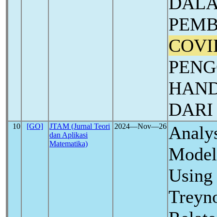
DAL
PEMB
COVI
PEN
HAND
DARI
10
[GO]
JTAM (Jurnal Teori
2024―Nov―26
Analys
dan Aplikasi
Matematika)
Model 
Using 
Treyn