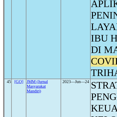
APLI
PENI
LAYA
IBU 
DI M
COVI
TRIH
45
[GO]
JMM (Jurnal
2023―Jun―24
STRA
Masyarakat
Mandiri)
PENG
KEUA