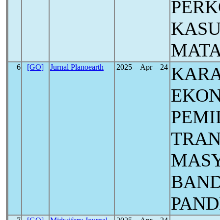
PERK
KASU
MAT
6
[GO]
Jurnal Planoearth
2025―Apr―24
KARA
EKON
PEMI
TRAN
MASY
BAND
PAN