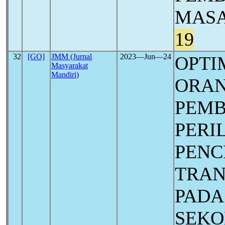
MASA
19
32
[GO]
JMM (Jurnal
2023―Jun―24
OPTI
Masyarakat
Mandiri)
ORAN
PEM
PERI
PEN
TRAN
PADA
SEKO