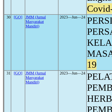
Covid
30
[GO]
JMM (Jurnal
2023―Jun―24
PERS
Masyarakat
Mandiri)
PERS
KELA
MASA
19
31
[GO]
JMM (Jurnal
2023―Jun―24
PELA
Masyarakat
Mandiri)
PEM
HERB
PEMB