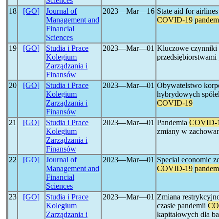
Sciences
18
[GO]
Journal of
2023―Mar―16
State aid for airlin
Management and
COVID-19
pandem
Financial
Sciences
19
[GO]
Studia i Prace
2023―Mar―01
Kluczowe czynniki 
Kolegium
przedsiębiorstwami
Zarządzania i
Finansów
20
[GO]
Studia i Prace
2023―Mar―01
Obywatelstwo korpor
Kolegium
hybrydowych spółek
Zarządzania i
COVID-19
Finansów
21
[GO]
Studia i Prace
2023―Mar―01
Pandemia
COVID-
Kolegium
zmiany w zachowani
Zarządzania i
Finansów
22
[GO]
Journal of
2023―Mar―01
Special economic zo
Management and
COVID-19
pandem
Financial
Sciences
23
[GO]
Studia i Prace
2023―Mar―01
Zmiana restrykcyjn
Kolegium
czasie pandemii
CO
Zarządzania i
kapitałowych dla ba