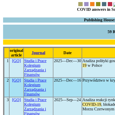
COVID answers in Scie
Publishing House
59 
original
Journal
Date
article
1
[GO]
Studia i Prace
2025―Dec―30
Analiza polityki g
Kolegium
19
w Polsce
Zarządzania i
Finansów
2
[GO]
Studia i Prace
2025―Dec―16
Przywództwo w kry
Kolegium
Zarządzania i
Finansów
3
[GO]
Studia i Prace
2025―Sep―24
Analiza reakcji ry
Kolegium
COVID-19
, blokad
Zarządzania i
Morzu Czerwonym
Finansów