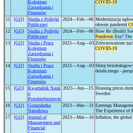
Kolegium
COVID-19
Zarządzania i
Finansów
11
[GO]
Studia z Polityki
2024―Feb―06
Modernizacja sądo
Publicznej
okresie pandemii
C
12
[GO]
Studia z Polityki
2024―Feb―06
How Re (Build) Soci
Publicznej
Pandemic
Era? The 
13
[GO]
Studia i Prace
2023―Aug―03
Zrównoważone zach
Kolegium
COVID-19
Zarządzania i
Finansów
14
[GO]
Studia i Prace
2023―Aug―03
Sklep bezobsługowy
Kolegium
detalicznego - pers
Zarządzania i
Finansów
15
[GO]
Kwartalnik Nauk
2023―Jun―15
Housing prices duri
o
Sweden
Przedsiębiorstwie
16
[GO]
Gospodarka
2023―Mar―31
Earnings Manageme
Narodowa
The Experience of 
17
[GO]
Journal of
2023―Mar―16
Inflation, the global
Management and
Financial