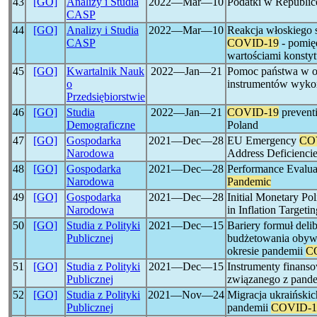
43
[GO]
Analizy i Studia
2022―Mar―10
Podatki w Republic
CASP
44
[GO]
Analizy i Studia
2022―Mar―10
Reakcja włoskiego
CASP
COVID-19
- pomię
wartościami konsty
45
[GO]
Kwartalnik Nauk
2022―Jan―21
Pomoc państwa w o
o
instrumentów wyko
Przedsiębiorstwie
46
[GO]
Studia
2022―Jan―21
COVID-19
prevent
Demograficzne
Poland
47
[GO]
Gospodarka
2021―Dec―28
EU Emergency
CO
Narodowa
Address Deficienci
48
[GO]
Gospodarka
2021―Dec―28
Performance Evaluat
Narodowa
Pandemic
49
[GO]
Gospodarka
2021―Dec―28
Initial Monetary Po
Narodowa
in Inflation Target
50
[GO]
Studia z Polityki
2021―Dec―15
Bariery formuł deli
Publicznej
budżetowania obyw
okresie pandemii
C
51
[GO]
Studia z Polityki
2021―Dec―15
Instrumenty finans
Publicznej
związanego z pand
52
[GO]
Studia z Polityki
2021―Nov―24
Migracja ukraiński
Publicznej
pandemii
COVID-1