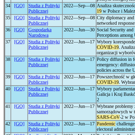
34
[GO]
Studia z Polityki
2022―Sep―08
Analiza skutecznośc
Publicznej
19
w Polsce i Malez
35
[GO]
Studia z Polityki
2022―Sep―08
City diplomacy and 
Publicznej
networked response
36
[GO]
Gospodarka
2022―Jun―30
Social Security and
Narodowa
Perceptions among 
37
[GO]
Studia z Polityki
2022―Jun―17
Wybory koresponden
Publicznej
COVID-19
. Analiz
organizacji wyboró
38
[GO]
Studia z Polityki
2022―Jun―17
Policy diffusion in 
Publicznej
emergency: diffusi
policies across the 
39
[GO]
Studia z Polityki
2022―Jun―17
Powszechność w gł
Publicznej
COVID-19
. Wybra
40
[GO]
Studia z Polityki
2022―Jun―17
Wybory parlamenta
Publicznej
Galicja i Kraj Bas
2
41
[GO]
Studia z Polityki
2022―Jun―17
Wybrane problemy 
Publicznej
samorządowych w to
SARS-CoV
-2 w Po
42
[GO]
Studia z Polityki
2022―Jun―17
Pandemic
challenges
Publicznej
electoral administra