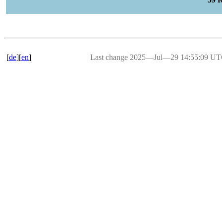
[
de
][
en
]
Last change 2025―Jul―29 14:55:09 U