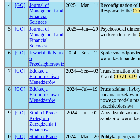
4
[GO]
Journal of
2025―Mar―14
Reconfiguration of 
Management and
Response to the
CO
Financial
Sciences
5
[GO]
Journal of
2025―Jan―29
Psychosocial dimens
Management and
workers during the
Financial
Sciences
6
[GO]
Kwartalnik Nauk
2024―Sep―11
Społeczna odpowied
o
warunkach pandem
Przedsiębiorstwie
7
[GO]
Edukacja
2024―Sep―03
Transformation of h
Ekonomistów i
Era of
COVID-19
a
Menedżerów
8
[GO]
Edukacja
2024―Jul―19
Praca zdalna i hyb
Ekonomistów i
badania oczekiwań
Menedżerów
nowego modelu pra
przedsiębiorstwa.
9
[GO]
Studia i Prace
2024―Jul―02
Zarządzanie zmianą
Kolegium
szpitala w warunka
Zarządzania i
Finansów
10
[GO]
Studia i Prace
2024―Mar―20
Polityka pieniężna