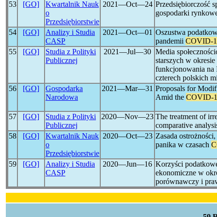
53
[GO]
Kwartalnik Nauk
2021―Oct―24
Przedsiębiorczość 
o
gospodarki rynkowe
Przedsiębiorstwie
54
[GO]
Analizy i Studia
2021―Oct―01
Oszustwa podatkowe
CASP
pandemii
COVID-1
55
[GO]
Studia z Polityki
2021―Jul―30
Media społeczności
Publicznej
starszych w okresi
funkcjonowania na 
czterech polskich mi
56
[GO]
Gospodarka
2021―Mar―31
Proposals for Modif
Narodowa
Amid the
COVID-1
57
[GO]
Studia z Polityki
2020―Nov―23
The treatment of ir
Publicznej
comparative analysi
58
[GO]
Kwartalnik Nauk
2020―Oct―23
Zasada ostrożności,
o
panika w czasach
C
Przedsiębiorstwie
59
[GO]
Analizy i Studia
2020―Jun―16
Korzyści podatkowe
CASP
ekonomiczne w okre
porównawczy i pr
59 