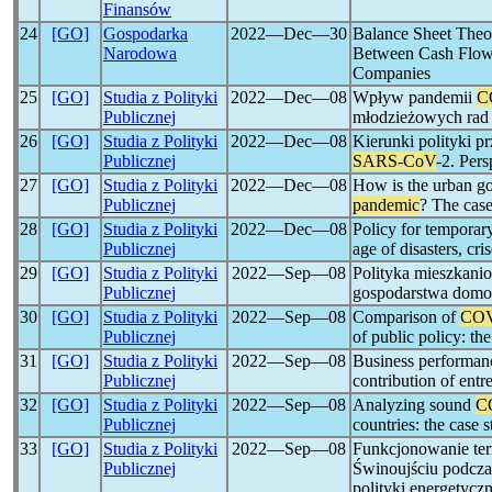
Finansów
24
[GO]
Gospodarka
2022―Dec―30
Balance Sheet The
Narodowa
Between Cash Flow 
Companies
25
[GO]
Studia z Polityki
2022―Dec―08
Wpływ pandemii
C
Publicznej
młodzieżowych rad 
26
[GO]
Studia z Polityki
2022―Dec―08
Kierunki polityki p
Publicznej
SARS-CoV
-2. Per
27
[GO]
Studia z Polityki
2022―Dec―08
How is the urban go
Publicznej
pandemic
? The case
28
[GO]
Studia z Polityki
2022―Dec―08
Policy for temporary
Publicznej
age of disasters, cri
29
[GO]
Studia z Polityki
2022―Sep―08
Polityka mieszkani
Publicznej
gospodarstwa domo
30
[GO]
Studia z Polityki
2022―Sep―08
Comparison of
COV
Publicznej
of public policy: t
31
[GO]
Studia z Polityki
2022―Sep―08
Business performan
Publicznej
contribution of entre
32
[GO]
Studia z Polityki
2022―Sep―08
Analyzing sound
C
Publicznej
countries: the case 
33
[GO]
Studia z Polityki
2022―Sep―08
Funkcjonowanie ter
Publicznej
Świnoujściu podcz
polityki energetycz