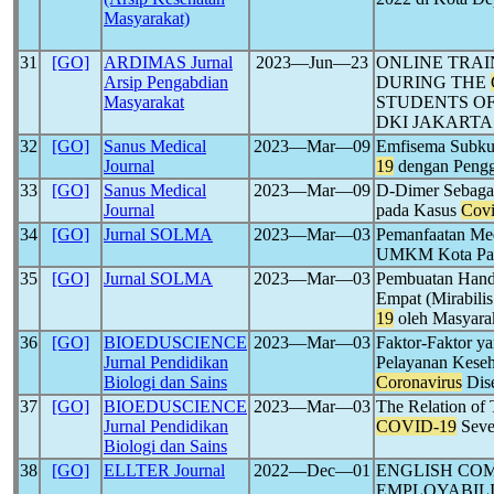
Masyarakat)
31
[GO]
ARDIMAS Jurnal
2023―Jun―23
ONLINE TRAI
Arsip Pengabdian
DURING THE
Masyarakat
STUDENTS O
DKI JAKARTA
32
[GO]
Sanus Medical
2023―Mar―09
Emfisema Subkut
Journal
19
dengan Pengg
33
[GO]
Sanus Medical
2023―Mar―09
D-Dimer Sebagai
Journal
pada Kasus
Covi
34
[GO]
Jurnal SOLMA
2023―Mar―03
Pemanfaatan Med
UMKM Kota Pal
35
[GO]
Jurnal SOLMA
2023―Mar―03
Pembuatan Hand 
Empat (Mirabili
19
oleh Masyarak
36
[GO]
BIOEDUSCIENCE
2023―Mar―03
Faktor-Faktor y
Jurnal Pendidikan
Pelayanan Keseh
Biologi dan Sains
Coronavirus
Dise
37
[GO]
BIOEDUSCIENCE
2023―Mar―03
The Relation o
Jurnal Pendidikan
COVID-19
Sever
Biologi dan Sains
38
[GO]
ELLTER Journal
2022―Dec―01
ENGLISH CO
EMPLOYABILI