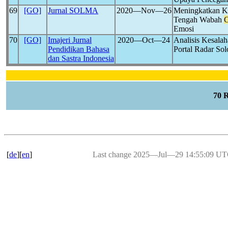
69
[GO]
Jurnal SOLMA
2020―Nov―26
Meningkatkan Ke
Tengah Wabah
C
Emosi
70
[GO]
Imajeri Jurnal
2020―Oct―24
Analisis Kesala
Pendidikan Bahasa
Portal Radar So
dan Sastra Indonesia
70 
[
de
][
en
]
Last change 2025―Jul―29 14:55:09 U