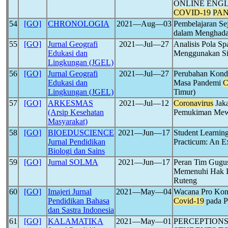
ONLINE ENGL
COVID-19
PA
54
[GO]
CHRONOLOGIA
2021―Aug―03
Pembelajaran Se
dalam Menghad
55
[GO]
Jurnal Geografi
2021―Jul―27
Analisis Pola Sp
Edukasi dan
Menggunakan Sis
Lingkungan (JGEL)
56
[GO]
Jurnal Geografi
2021―Jul―27
Perubahan Kondi
Edukasi dan
Masa Pandemi
C
Lingkungan (JGEL)
Timur)
57
[GO]
ARKESMAS
2021―Jul―12
Coronavirus
Jak
(Arsip Kesehatan
Pemukiman Me
Masyarakat)
58
[GO]
BIOEDUSCIENCE
2021―Jun―17
Student Learning
Jurnal Pendidikan
Practicum: An E
Biologi dan Sains
59
[GO]
Jurnal SOLMA
2021―Jun―17
Peran Tim Gugu
Memenuhi Hak Ib
Ruteng
60
[GO]
Imajeri Jurnal
2021―May―04
Wacana Pro Kont
Pendidikan Bahasa
Covid-19
pada P
dan Sastra Indonesia
61
[GO]
KALAMATIKA
2021―May―01
PERCEPTIONS