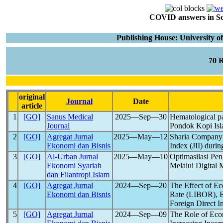
COVID answers in Scie
Publishing House: Universit
70 
original
Journal
Date
article
1
[GO]
Sanus Medical
2025―Sep―30
Hematological p
Journal
Pondok Kopi Isl
2
[GO]
Agregat Jurnal
2025―May―12
Sharia Company 
Ekonomi dan Bisnis
Index (JII) durin
3
[GO]
Al-Urban Jurnal
2025―May―10
Optimasilasi Pe
Ekonomi Syariah
Melalui Digital 
dan Filantropi Islam
4
[GO]
Agregat Jurnal
2024―Sep―20
The Effect of E
Ekonomi dan Bisnis
Rate (LIBOR), 
Foreign Direct I
5
[GO]
Agregat Jurnal
2024―Sep―09
The Role of Eco