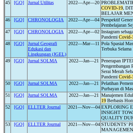
45
[GO]
Jurnal Utilitas
2022―Apr―20
PROBLEMATI
COVID-19
, D
BELAJAR ME
46
[GO]
CHRONOLOGIA
2022―Apr―04
Perspektif Genera
Pembelajaran Se
47
[GO]
CHRONOLOGIA
2022―Apr―02
Instagram sebag
Pandemi
Covid-
48
[GO]
Jurnal Geografi
2022―Mar―11
Pola Spasial Ma
Edukasi dan
Terbuka Selama
Lingkungan (JGEL)
49
[GO]
Jurnal SOLMA
2022―Jan―21
Penerapan IPTE
Pengembangan Pr
Serai Merah Seb
Pandemi
Covid-
50
[GO]
Jurnal SOLMA
2022―Jan―21
Pelatihan Pemen
Purbayan di Ma
51
[GO]
Jurnal SOLMA
2022―Jan―21
Manajemen Eduka
19
Berbasis Hom
52
[GO]
ELLTER Journal
2021―Nov―04
EXPLORING 
INSIGHT TOW
QUALITY DU
53
[GO]
ELLTER Journal
2021―Nov―04
STUDENTS’ P
MANAGEMENT 