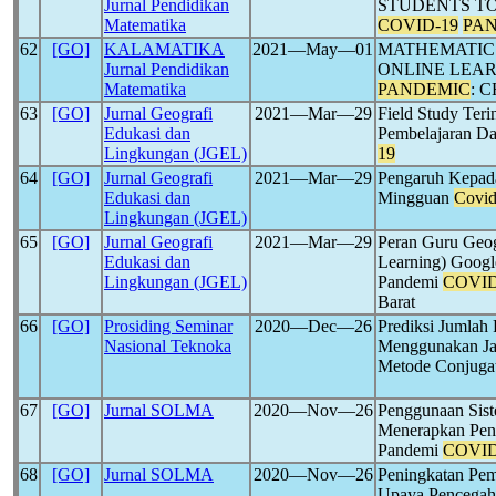
Jurnal Pendidikan
STUDENTS T
Matematika
COVID-19
PA
62
[GO]
KALAMATIKA
2021―May―01
MATHEMATICS
Jurnal Pendidikan
ONLINE LEA
Matematika
PANDEMIC
: 
63
[GO]
Jurnal Geografi
2021―Mar―29
Field Study Teri
Edukasi dan
Pembelajaran D
Lingkungan (JGEL)
19
64
[GO]
Jurnal Geografi
2021―Mar―29
Pengaruh Kepad
Edukasi dan
Mingguan
Covid
Lingkungan (JGEL)
65
[GO]
Jurnal Geografi
2021―Mar―29
Peran Guru Geog
Edukasi dan
Learning) Googl
Lingkungan (JGEL)
Pandemi
COVID
Barat
66
[GO]
Prosiding Seminar
2020―Dec―26
Prediksi Jumlah 
Nasional Teknoka
Menggunakan Jar
Metode Conjugat
67
[GO]
Jurnal SOLMA
2020―Nov―26
Penggunaan Sist
Menerapkan Pend
Pandemi
COVID
68
[GO]
Jurnal SOLMA
2020―Nov―26
Peningkatan Pem
Upaya Pencega