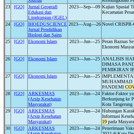
Journal
Kemungkinan Pe
23
[GO]
Jurnal Geografi
2023―Sep―09
Kajian Spasial 
Edukasi dan
Kecamatan Pesan
Lingkungan (JGEL)
24
[GO]
BIOEDUSCIENCE
2023―Aug―26
Novel CRISPR-C
Jurnal Pendidikan
Biologi dan Sains
25
[GO]
Ekonomi Islam
2023―Jun―25
Peran Baznas Se
Ekonomi Masyar
26
[GO]
Ekonomi Islam
2023―Jun―25
ANALISIS HA
DIMASA PAN
PEMIKIRAN I
27
[GO]
Ekonomi Islam
2023―Jun―25
IMPLEMENTA
MUHAMMAD B
PANDEMI
COV
28
[GO]
ARKESMAS
2023―Jun―24
Faktor-Faktor y
(Arsip Kesehatan
Berkunjung ke 
Masyarakat)
Kota Tangerang 
29
[GO]
ARKESMAS
2023―Jun―24
Hubungan Karakt
(Arsip Kesehatan
Informasi Keseh
Masyarakat)
19
pada Masyara
30
[GO]
ARKESMAS
2023―Jun―24
Penerimaan Vaks
(Arsip Kesehatan
2022 di Kota D