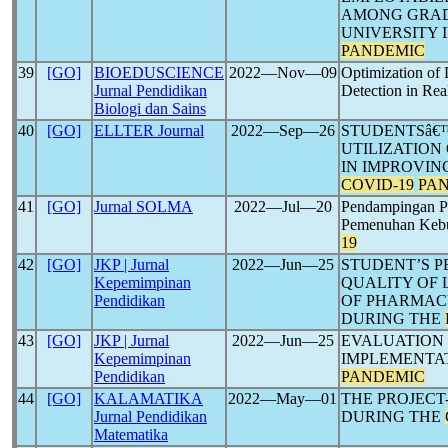
AMONG GRADU
UNIVERSITY 
PANDEMIC
39
[GO]
BIOEDUSCIENCE
2022―Nov―09
Optimization of
Jurnal Pendidikan
Detection in Re
Biologi dan Sains
40
[GO]
ELLTER Journal
2022―Sep―26
STUDENTSâ€™
UTILIZATION
IN IMPROVIN
COVID-19
PA
41
[GO]
Jurnal SOLMA
2022―Jul―20
Pendampingan P
Pemenuhan Kebu
19
42
[GO]
JKP | Jurnal
2022―Jun―25
STUDENT’S P
Kepemimpinan
QUALITY OF 
Pendidikan
OF PHARMA
DURING THE
43
[GO]
JKP | Jurnal
2022―Jun―25
EVALUATION
Kepemimpinan
IMPLEMENTA
Pendidikan
PANDEMIC
44
[GO]
KALAMATIKA
2022―May―01
THE PROJEC
Jurnal Pendidikan
DURING THE
Matematika