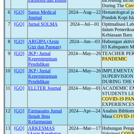
Ekonomi dan Bisnis
Increasing Inco
During The
Cov
6
[GO]
Sanus Medical
2024―Aug―22
Hematological p
Journal
Pondok Kopi Isl
7
[GO]
Jurnal SOLMA
2024―Jul―01
Optimalisasi La
dalam Pemeriks
Kebiasaan Baru
8
[GO]
ARGIPA (Arsip
2024―Jun―03
Hubungan aktivi
Gizi dan Pangan)
03 Kabupaten 
9
[GO]
JKP | Jurnal
2024―May―26
TEACHER PE
Kepemimpinan
PANDEMIC
Pendidikan
10
[GO]
JKP | Jurnal
2024―May―26
IMPLEMENTAT
Kepemimpinan
SUPERVISION 
Pendidikan
DURING THE 
11
[GO]
ELLTER Journal
2024―May―01
ACADEMIC E
STUDENTS LE
COVID-19
PA
EXPERIENCE
12
[GO]
Farmasains Jurnal
2024―Apr―24
Analisis Bibliom
Ilmiah Ilmu
Masa
COVID-1
Kefarmasian
13
[GO]
ARKESMAS
2024―Mar―17
Hubungan Penge
(Arsip Kesehatan
Vaksinasi
COVI