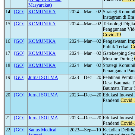
Masyarakat)
14
[GO]
KOMUNIKA
2024―Mar―02
Strategi Komuni
Instagram di Er
15
[GO]
KOMUNIKA
2024―Mar―02
Teknologi Digita
Penggunaan Vide
Covid-19
16
[GO]
KOMUNIKA
2024―Mar―02
Pengawasan Impl
Publik Terkait
C
17
[GO]
KOMUNIKA
2024―Mar―02
Gatekeeping Syst
Mosque During
18
[GO]
KOMUNIKA
2024―Mar―02
Strategi Komuni
Penanganan Pa
19
[GO]
Jurnal SOLMA
2023―Dec―20
Pelatihan Pembu
Desa Baumata T
Baumata Timur 
20
[GO]
Jurnal SOLMA
2023―Dec―20
Edukasi Inovasi
Pandemi
Covid-
21
[GO]
Jurnal SOLMA
2023―Dec―20
Edukasi Inovas
Pandemi
Covid-
22
[GO]
Sanus Medical
2023―Sep―10
Kejadian Deliri