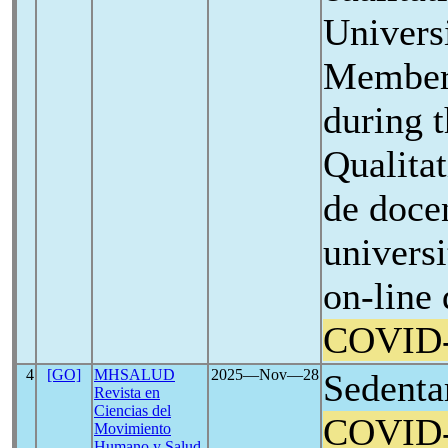
Univers
Members
during 
Qualita
de doce
univers
on-line
COVID
4
[GO]
MHSALUD
2025―Nov―28
Sedenta
Revista en
Ciencias del
COVID
Movimiento
Humano y Salud