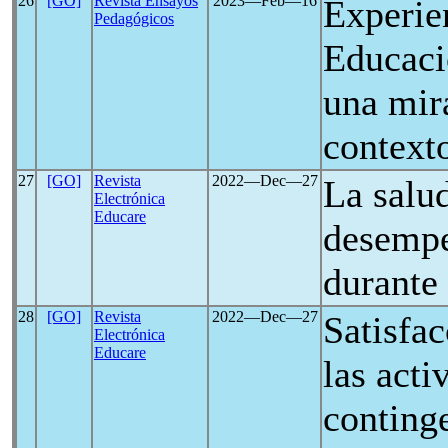
26
[GO]
Revista Ensayos
2023―Feb―16
Experie
Pedagógicos
Educaci
una mir
contexto
27
[GO]
Revista
2022―Dec―27
La salud
Electrónica
Educare
desempe
durante
28
[GO]
Revista
2022―Dec―27
Satisfac
Electrónica
Educare
las acti
conting