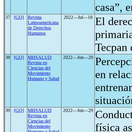
casa”, 
37
[GO]
Revista
2022―Jul―18
El dere
Latinoamericana
de Derechos
primari
Humanos
Tecpan 
38
[GO]
MHSALUD
2022―Jun―29
Percepci
Revista en
Ciencias del
en relac
Movimiento
Humano y Salud
entrena
situaci
39
[GO]
MHSALUD
2022―Jun―29
Conduct
Revista en
Ciencias del
física a
Movimiento
Humano y Salud