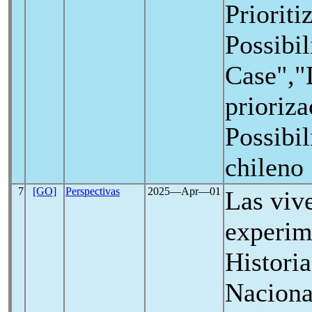
Prioriti
Possibil
Case","
prioriz
Possibil
chileno
7
[GO]
Perspectivas
2025―Apr―01
Las viv
experim
Histori
Naciona