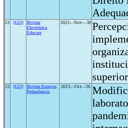
Direito
Adequa
21
[GO]
Revista
2023―Nov―30
Percepci
Electrónica
Educare
impleme
organiz
institu
superio
22
[GO]
Revista Ensayos
2023―Oct―26
Modific
Pedagógicos
laborato
pandem