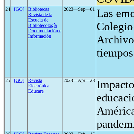
24
[GO]
Bibliotecas
2023―Sep―01
Las emo
Revista de la
Escuela de
Colegio
Bibliotecología
Documentación e
Archivo
Información
tiempos
25
[GO]
Revista
2023―Apr―28
Impacto 
Electrónica
Educare
educació
América
pandem