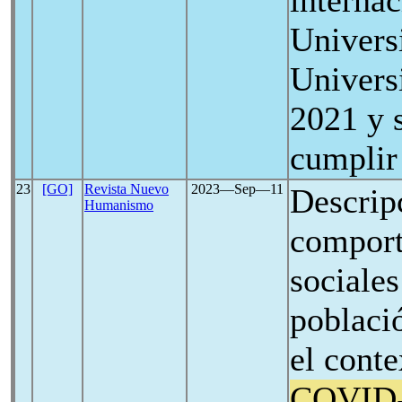
internac
Univers
Univers
2021 y s
cumplir 
23
[GO]
Revista Nuevo
2023―Sep―11
Descripc
Humanismo
comport
sociales
població
el cont
COVID