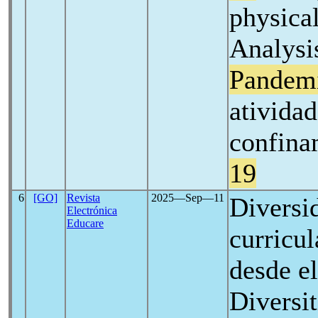
physica
Analysi
Pandem
atividad
confina
19
6
[GO]
Revista
2025―Sep―11
Diversid
Electrónica
Educare
curricu
desde el
Diversit