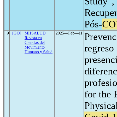
Study",
Recuper
Pós-
CO
9
[GO]
MHSALUD
2025―Feb―11
Prevenc
Revista en
Ciencias del
regreso 
Movimiento
Humano y Salud
presenc
diferen
profesi
for the 
Physica