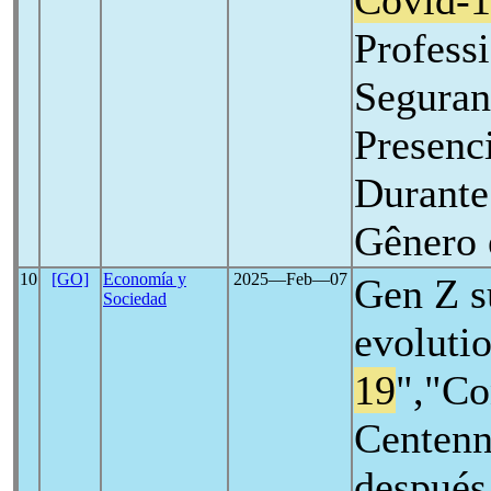
Covid-
Profess
Seguran
Presenc
Durante
Gênero 
10
[GO]
Economía y
2025―Feb―07
Gen Z s
Sociedad
evoluti
19
","Co
Centenn
después