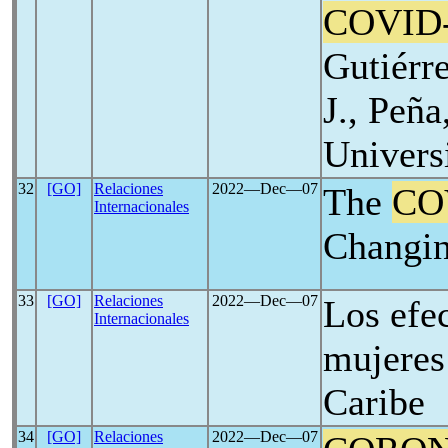
COVID
Gutiérr
J., Peña,
Univers
32
[GO]
Relaciones
2022―Dec―07
The
CO
Internacionales
Changin
33
[GO]
Relaciones
2022―Dec―07
Los efe
Internacionales
mujeres
Caribe
34
[GO]
Relaciones
2022―Dec―07