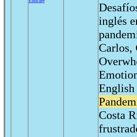
Educare
Desafío
inglés e
pandemi
Carlos,
Overwhe
Emotion
English
Pandem
Costa R
frustra