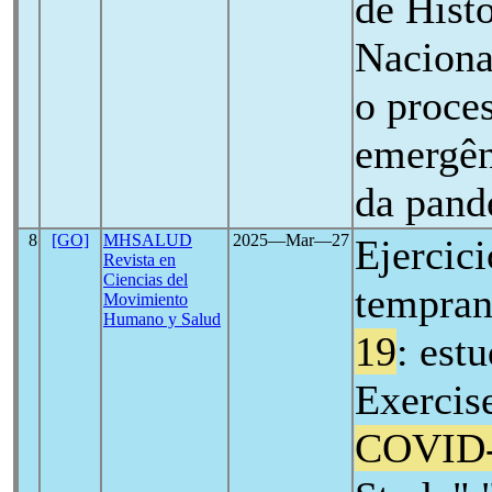
de Hist
Naciona
o proce
emergên
da pan
8
[GO]
MHSALUD
2025―Mar―27
Ejercici
Revista en
Ciencias del
tempran
Movimiento
Humano y Salud
19
: est
Exercis
COVID