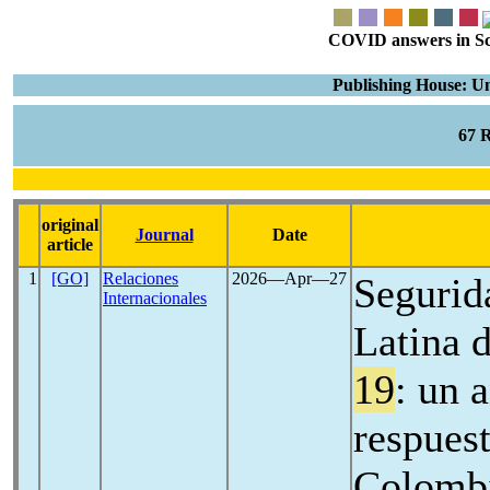
COVID answers in Scie
Publishing House: Un
67 
original
Journal
Date
article
1
[GO]
Relaciones
2026―Apr―27
Segurid
Internacionales
Latina 
19
: un 
respues
Colombi