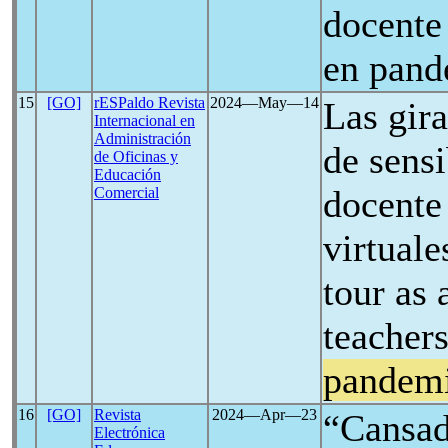
docente 
en pand
15
[GO]
rESPaldo Revista
2024―May―14
Las gir
Internacional en
Administración
de sensi
de Oficinas y
Educación
docente 
Comercial
virtual
tour as 
teachers
pandem
16
[GO]
Revista
2024―Apr―23
“Cansad
Electrónica