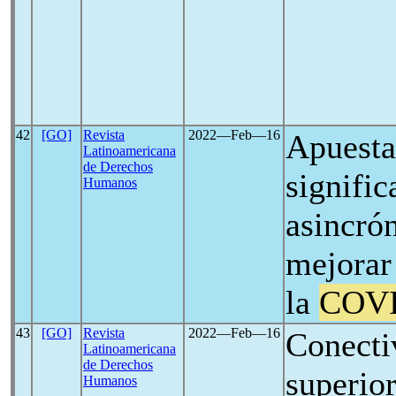
42
[GO]
Revista
2022―Feb―16
Apuesta
Latinoamericana
de Derechos
signific
Humanos
asincró
mejorar 
la
COVI
43
[GO]
Revista
2022―Feb―16
Conecti
Latinoamericana
de Derechos
superior
Humanos