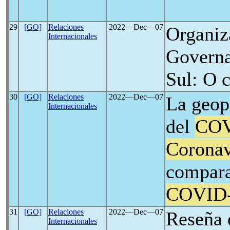
29
[GO]
Relaciones
2022―Dec―07
Organiz
Internacionales
Governa
Sul: O 
30
[GO]
Relaciones
2022―Dec―07
La geop
Internacionales
del
COV
Coronav
comparat
COVID
31
[GO]
Relaciones
2022―Dec―07
Reseña d
Internacionales