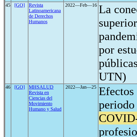
45
[GO]
Revista
2022―Feb―16
La cone
Latinoamericana
de Derechos
superior
Humanos
pandem
por estu
pública
UTN)
46
[GO]
MHSALUD
2022―Jan―25
Efectos 
Revista en
Ciencias del
periodo
Movimiento
Humano y Salud
COVID
profesio