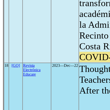
transfor
académi
la Admi
Recinto
Costa Ri
COVID
18
[GO]
Revista
2023―Dec―22
Thought
Electrónica
Educare
Teacher
After t