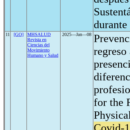
Sustent
durante
11
[GO]
MHSALUD
2025―Jan―08
Prevenc
Revista en
Ciencias del
regreso 
Movimiento
Humano y Salud
presenc
diferen
profesi
for the 
Physica
Covid-