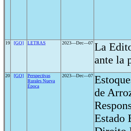
19
[GO]
LETRAS
2023―Dec―07
La Edit
ante la
20
[GO]
Perspectivas
2023―Dec―07
Estoque
Rurales Nueva
Época
de Arro
Respons
Estado 