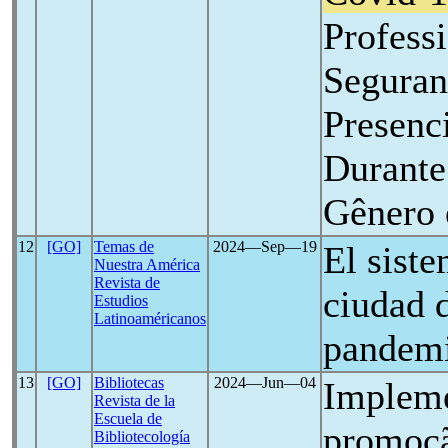
Profess
Seguran
Presenc
Durante
Gênero 
12
[GO]
Temas de
2024―Sep―19
El siste
Nuestra América
Revista de
ciudad 
Estudios
Latinoaméricanos
pandem
13
[GO]
Bibliotecas
2024―Jun―04
Impleme
Revista de la
Escuela de
promoçã
Bibliotecología