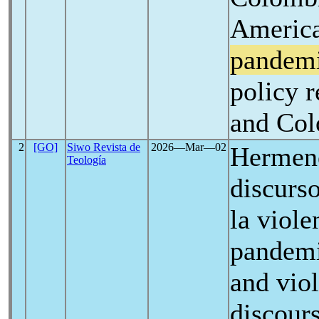
America
pandem
policy r
and Co
2
[GO]
Siwo Revista de
2026―Mar―02
Hermené
Teología
discurs
la viol
pandemi
and vio
discour