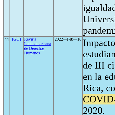
igualdad
Univers
pandem
44
[GO]
Revista
2022―Feb―16
Impacto
Latinoamericana
de Derechos
estudia
Humanos
de III c
en la e
Rica, c
COVID
2020.