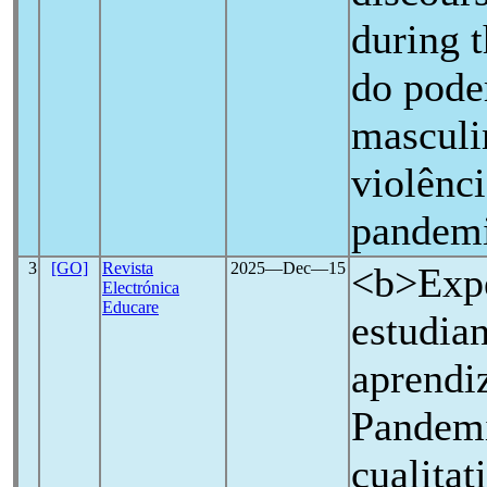
during 
do poder
masculi
violênc
pandem
3
[GO]
Revista
2025―Dec―15
<b>Expe
Electrónica
Educare
estudian
aprendiz
Pandem
cualita