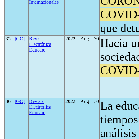
CORON
Internacionales
COVID
que det
35
[GO]
Revista
2022―Aug―30
Hacia u
Electrónica
Educare
socieda
COVID
36
[GO]
Revista
2022―Aug―30
La educa
Electrónica
Educare
tiempos
análisis