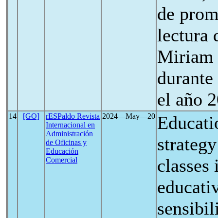
de prom
lectura 
Miriam
durante
el año 
14
[GO]
rESPaldo Revista
2024―May―20
Educati
Internacional en
Administración
strategy
de Oficinas y
Educación
classes
Comercial
educati
sensibil