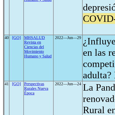
depresi
COVID
40
[GO]
MHSALUD
2022―Jun―29
¿Influy
Revista en
Ciencias del
en las r
Movimiento
Humano y Salud
competi
adulta?
41
[GO]
Perspectivas
2022―Jun―24
La Pan
Rurales Nueva
Época
renovad
Rural e