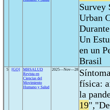
Survey 
Urban C
Durante
Un Estu
en un P
Brasil
5
[GO]
MHSALUD
2025―Nov―28
Síntoma
Revista en
Ciencias del
física: 
Movimiento
Humano y Salud
la pand
19
","De