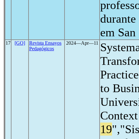
professo
durante
em San 
17
[GO]
Revista Ensayos
2024―Apr―11
Systema
Pedagógicos
Transfo
Practice
to Busi
Universi
Context
19
","Si