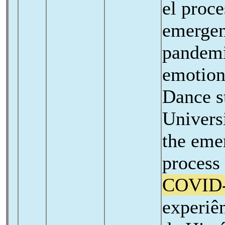
el proc
emergen
pandem
emotion
Dance s
Univers
the eme
process 
COVID
experiê