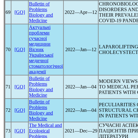
Bulletin of
CHRONOBIOLOG
Problems
DISORDERS AND
69
[GO]
2022―Apr―12
Biology and
THEIR PREVALE
Medicine
COVID-19
PAND
Актуальні
проблеми
сучасної
медицини
LAPAROLIFTING
70
[GO]
Вісник
2022―Jan―12
CHOLECYSTECT
Української
медичної
стоматологічної
академії
Bulletin of
MODERN VIEWS 
Problems
71
[GO]
2022―Jan―04
TO MEDICAL PE
Biology and
PATIENTS WITH
Medicine
Bulletin of
PECULIARITIES
Problems
72
[GO]
2022―Jan―04
STRUCTURAL CH
Biology and
IN PATIENTS WI
Medicine
The Medical and
СУЧАСНІ АСПЕК
73
[GO]
Ecological
2021―Dec―29
ПАЦІЄНТІВ ПР
Problems
ЛІТЕРАТУРИ