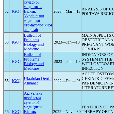
сучасної
медицини
ANALYSIS OF
CO
52
[GO]
Вісник
2023―Mar―13
POLTAVA REGIO
Української
медичної
стоматологічної
академії
Bulletin of
MAIN ASPECTS 
Problems
OBSTETRICAL A
53
[GO]
2023―Jan―10
Biology and
PREGNANT WO
Medicine
COVID-19
Bulletin of
INDICATORS OF
Problems
SYSTEM IN THE
54
[GO]
2023―Jan―10
Biology and
WITH OSTEOART
Medicine
INFECTION
ACUTE OSTEOMY
Ukrainian Dental
GERIATRIC FEM
55
[GO]
2022―Dec―26
Almanac
PANDEMIC
IN I
LITERATURE RE
Актуальні
проблеми
сучасної
медицини
FEATURES OF P
56
[GO]
Вісник
2022―Nov―30
THERAPY OF P