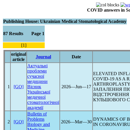
COVID answers in Scie
Publishing House: Ukrainian Medical Stomatological Academy
87 Results Page 1
[1]
original
Journal
Date
article
Актуальні
проблеми
ELEVATED INF
сучасної
COVID-19
AS A 
медицини
ARTHROPLASTY"
1
[GO]
Вісник
2026―Jun―17
ЗАПАЛЕННЯ ПІ
Української
ВІДСТРОЧЕННЯ
медичної
КУЛЬШОВОГО С
стоматологічної
академії
Bulletin of
Problems
DYNAMICS OF 
2
[GO]
2026―Mar―30
Biology and
IN
CORONAVIR
Medicine