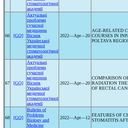
стоматологічної
академії
Актуальні
проблеми
сучасної
медицини
AGE-RELATED 
66
[GO]
Вісник
2022―Apr―20
COURSES IN INP
Української
POLTAVA REGIO
медичної
стоматологічної
академії
Актуальні
проблеми
сучасної
медицини
COMPARISON OF
67
[GO]
Вісник
2022―Apr―20
RADIATION TH
Української
OF RECTAL CA
медичної
стоматологічної
академії
Bulletin of
Problems
FEATURES OF C
68
[GO]
2022―Apr―12
Biology and
STOMATITIS AF
Medicine