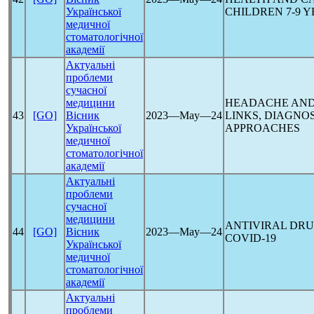
Української
CHILDREN 7-9 
медичної
стоматологічної
академії
Актуальні
проблеми
сучасної
медицини
HEADACHE AN
43
[GO]
Вісник
2023―May―24
LINKS, DIAGNO
Української
APPROACHES
медичної
стоматологічної
академії
Актуальні
проблеми
сучасної
медицини
ANTIVIRAL DRU
44
[GO]
Вісник
2023―May―24
COVID-19
Української
медичної
стоматологічної
академії
Актуальні
проблеми