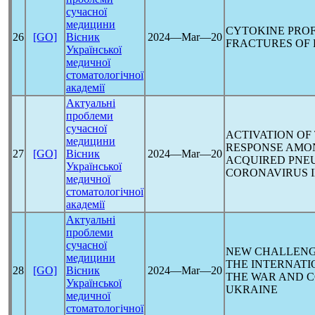
сучасної
медицини
CYTOKINE PROF
26
[GO]
Вісник
2024―Mar―20
FRACTURES OF
Української
медичної
стоматологічної
академії
Актуальні
проблеми
сучасної
ACTIVATION O
медицини
RESPONSE AMON
27
[GO]
Вісник
2024―Mar―20
ACQUIRED PNE
Української
CORONAVIRUS
I
медичної
стоматологічної
академії
Актуальні
проблеми
сучасної
NEW CHALLENGE
медицини
THE INTERNATI
28
[GO]
Вісник
2024―Mar―20
THE WAR AND
C
Української
UKRAINE
медичної
стоматологічної