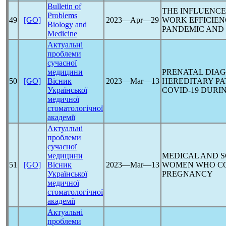
Bulletin of
THE INFLUENC
Problems
49
[GO]
2023―Apr―29
WORK EFFICIEN
Biology and
PANDEMIC
AND 
Medicine
Актуальні
проблеми
сучасної
медицини
PRENATAL DIAG
50
[GO]
Вісник
2023―Mar―13
HEREDITARY P
Української
COVID-19
DURI
медичної
стоматологічної
академії
Актуальні
проблеми
сучасної
медицини
MEDICAL AND S
51
[GO]
Вісник
2023―Mar―13
WOMEN WHO C
Української
PREGNANCY
медичної
стоматологічної
академії
Актуальні
проблеми