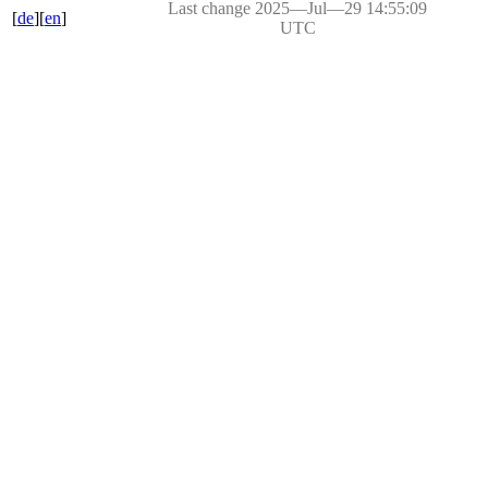
Last change 2025―Jul―29 14:55:09
[
de
][
en
]
UTC