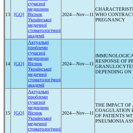
сучасної
медицини
CHARACTERIST
13
[GO]
Вісник
2024―Nov―11
WHO CONTRAC
Української
PREGNANCY
медичної
стоматологічної
академії
Актуальні
проблеми
сучасної
IMMUNOLOGICA
медицини
RESPONSE OF P
14
[GO]
Вісник
2024―Nov―11
GRANULOCYTES 
Української
DEPENDING ON
медичної
стоматологічної
академії
Актуальні
проблеми
сучасної
THE IMPACT O
медицини
COAGULATION 
15
[GO]
Вісник
2024―Nov―11
OF PATIENTS W
Української
PNEUMONIA AS
медичної
стоматологічної