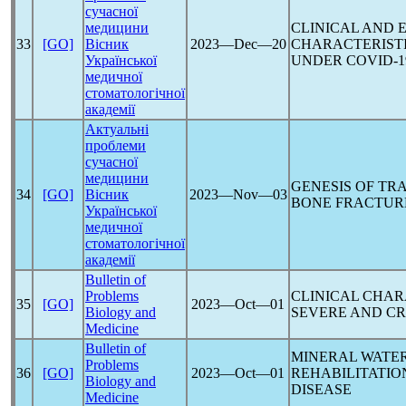
сучасної
медицини
CLINICAL AND 
33
[GO]
Вісник
2023―Dec―20
CHARACTERISTI
Української
UNDER
COVID-1
медичної
стоматологічної
академії
Актуальні
проблеми
сучасної
медицини
GENESIS OF TR
34
[GO]
Вісник
2023―Nov―03
BONE FRACTUR
Української
медичної
стоматологічної
академії
Bulletin of
Problems
CLINICAL CHAR
35
[GO]
2023―Oct―01
Biology and
SEVERE AND CR
Medicine
Bulletin of
MINERAL WATER
Problems
36
[GO]
2023―Oct―01
REHABILITATIO
Biology and
DISEASE
Medicine