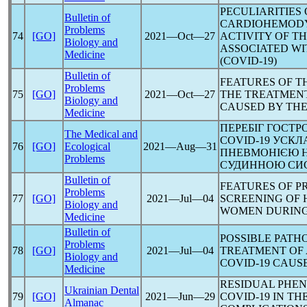
PECULIARITIES
Bulletin of
CARDIOHEMODY
Problems
74
[GO]
2021―Oct―27
ACTIVITY OF T
Biology and
ASSOCIATED W
Medicine
(
COVID-19
)
Bulletin of
FEATURES OF T
Problems
75
[GO]
2021―Oct―27
THE TREATMENT
Biology and
CAUSED BY TH
Medicine
ПЕРЕБІГ ГОСТР
The Medical and
COVID-19
УСКЛА
76
[GO]
Ecological
2021―Aug―31
ПНЕВМОНІЄЮ НА
Problems
СУДИННОЮ СИ
Bulletin of
FEATURES OF 
Problems
77
[GO]
2021―Jul―04
SCREENING OF 
Biology and
WOMEN DURIN
Medicine
Bulletin of
POSSIBLE PATH
Problems
78
[GO]
2021―Jul―04
TREATMENT OF 
Biology and
COVID-19
CAUS
Medicine
RESIDUAL PHE
Ukrainian Dental
79
[GO]
2021―Jun―29
COVID-19
IN TH
Almanac