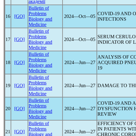
академії
Bulletin of
Problems
COVID-19
AND O
16
[GO]
2024―Oct―05
Biology and
INFECTIONS
Medicine
Bulletin of
Problems
SERUM CERULO
17
[GO]
2024―Oct―05
Biology and
INDICATOR OF
Medicine
Bulletin of
ANALYSIS OF C
Problems
18
[GO]
2024―Jun―27
ACQUIRED PNE
Biology and
19
Medicine
Bulletin of
Problems
19
[GO]
2024―Jun―27
DAMAGE TO TH
Biology and
Medicine
Bulletin of
COVID-19
AND A
Problems
20
[GO]
2024―Jun―27
DYSFUNCTION H
Biology and
REVIEW
Medicine
Bulletin of
EFFICIENCY OF
Problems
IN PATIENTS WI
21
[GO]
2024―Jun―27
Biology and
CHRONIC CORO