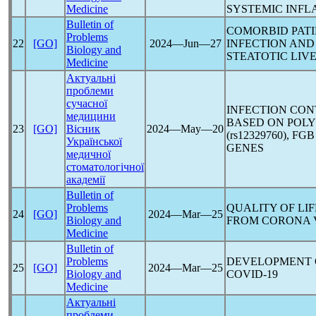
Medicine
SYSTEMIC INF
Bulletin of
COMORBID PATI
Problems
22
[GO]
2024―Jun―27
INFECTION AN
Biology and
STEATOTIC LIV
Medicine
Актуальні
проблеми
сучасної
INFECTION CON
медицини
BASED ON POLY
23
[GO]
Вісник
2024―May―20
(rs12329760), FGB
Української
GENES
медичної
стоматологічної
академії
Bulletin of
Problems
QUALITY OF LIF
24
[GO]
2024―Mar―25
Biology and
FROM CORONA V
Medicine
Bulletin of
Problems
DEVELOPMENT O
25
[GO]
2024―Mar―25
Biology and
COVID-19
Medicine
Актуальні
проблеми