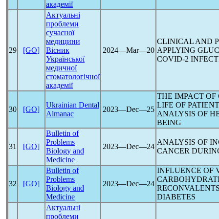
академії
Актуальні
проблеми
сучасної
медицини
CLINICAL AND 
29
[GO]
Вісник
2024―Mar―20
APPLYING GLU
Української
COV
ID-2 INFEC
медичної
стоматологічної
академії
THE IMPACT OF
Ukrainian Dental
LIFE OF PATIEN
30
[GO]
2023―Dec―25
Almanac
ANALYSIS OF H
BEING
Bulletin of
Problems
ANALYSIS OF IN
31
[GO]
2023―Dec―24
Biology and
CANCER DURIN
Medicine
Bulletin of
INFLUENCE OF 
Problems
CARBOHYDRATE
32
[GO]
2023―Dec―24
Biology and
RECONVALENTS 
Medicine
DIABETES
Актуальні
проблеми