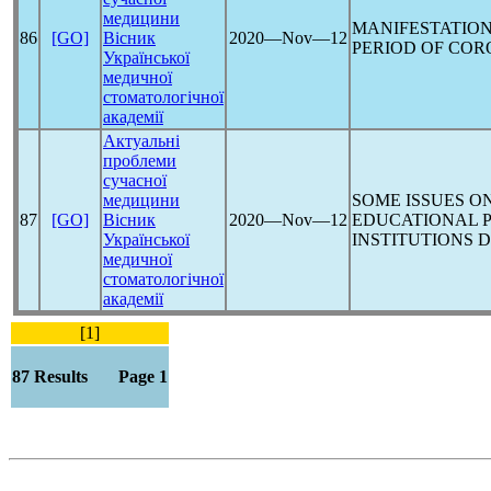
медицини
MANIFESTATION
86
[GO]
Вісник
2020―Nov―12
PERIOD OF
COR
Української
медичної
стоматологічної
академії
Актуальні
проблеми
сучасної
медицини
SOME ISSUES O
87
[GO]
Вісник
2020―Nov―12
EDUCATIONAL P
Української
INSTITUTIONS 
медичної
стоматологічної
академії
[1]
87 Results Page 1