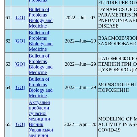
FUTURE PERIOD
Bulletin of
DYNAMICS OF C
Problems
PARAMETERS IN
61
[GO]
2022―Jul―03
Biology and
PNEUMONIA AF
Medicine
DISEASE
Bulletin of
Problems
ВЗАЄМОЗВ’ЯЗО
62
[GO]
2022―Jun―29
Biology and
ЗАХВОРЮВАНІ
Medicine
Bulletin of
ПАТОМОРФОЛОГ
Problems
63
[GO]
2022―Jun―29
ПЕЧІНКИ ПРИ
C
Biology and
ЦУКРОВОГО ДІ
Medicine
Bulletin of
Problems
МОРФОЛОГІЧНІ
64
[GO]
2022―Jun―29
Biology and
ПОРОЖНИНІ
Medicine
Актуальні
проблеми
сучасної
медицини
MODELING OF 
65
[GO]
Вісник
2022―Apr―20
ACTIVITY IN AS
Української
COVID-19
медичної