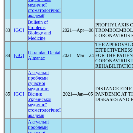
медичної
стоматологічної
академії
Bulletin of
PROPHYLAXIS 
Problems
83
[GO]
2021―Apr―08
TROMBOEMBOLI
Biology and
CORONAVIRUS
B
Medicine
THE APPROVAL
EFFECTIVENESS
Ukrainian Dental
84
[GO]
2021―Mar―24
FOR THE PATIE
Almanac
CORONAVIRUS
D
REHABILITATIO
Актуальні
проблеми
сучасної
медицини
DISTANCE EDU
85
[GO]
Вісник
2021―Jan―05
PANDEMIC
AT T
Української
DISEASES AND
медичної
стоматологічної
академії
Актуальні
проблеми
сучасної