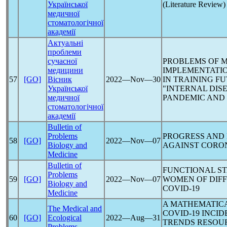
Української
(Literature Review)
медичної
стоматологічної
академії
Актуальні
проблеми
сучасної
PROBLEMS OF 
медицини
IMPLEMENTATIO
57
[GO]
Вісник
2022―Nov―30
IN TRAINING FU
Української
"INTERNAL DIS
медичної
PANDEMIC
AND 
стоматологічної
академії
Bulletin of
Problems
PROGRESS AND 
58
[GO]
2022―Nov―07
Biology and
AGAINST
CORO
Medicine
Bulletin of
FUNCTIONAL ST
Problems
59
[GO]
2022―Nov―07
WOMEN OF DIF
Biology and
COVID-19
Medicine
A MATHEMATICA
The Medical and
COVID-19
INCID
60
[GO]
Ecological
2022―Aug―31
TRENDS RESOUR
Problems