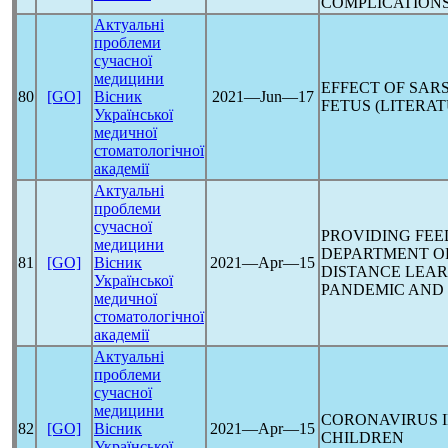
COMPLICATION
Актуальні
проблеми
сучасної
медицини
EFFECT OF
SAR
80
[GO]
Вісник
2021―Jun―17
FETUS (LITERA
Української
медичної
стоматологічної
академії
Актуальні
проблеми
сучасної
PROVIDING FEE
медицини
DEPARTMENT O
81
[GO]
Вісник
2021―Apr―15
DISTANCE LEA
Української
PANDEMIC
AND 
медичної
стоматологічної
академії
Актуальні
проблеми
сучасної
медицини
CORONAVIRUS
82
[GO]
Вісник
2021―Apr―15
CHILDREN
Української