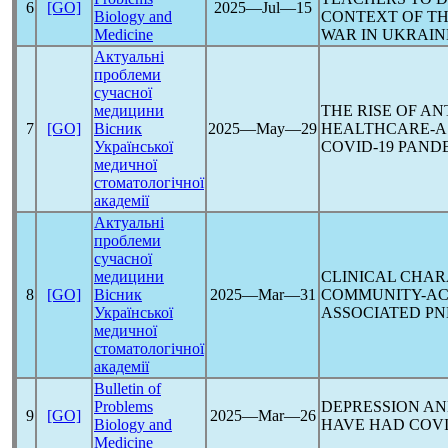
6
[GO]
2025―Jul―15
Biology and
CONTEXT OF T
Medicine
WAR IN UKRAIN
Актуальні
проблеми
сучасної
медицини
THE RISE OF AN
7
[GO]
Вісник
2025―May―29
HEALTHCARE-AS
Української
COVID-19
PAND
медичної
стоматологічної
академії
Актуальні
проблеми
сучасної
медицини
CLINICAL CHAR
8
[GO]
Вісник
2025―Mar―31
COMMUNITY-A
Української
ASSOCIATED P
медичної
стоматологічної
академії
Bulletin of
Problems
DEPRESSION AN
9
[GO]
2025―Mar―26
Biology and
HAVE HAD
COVI
Medicine