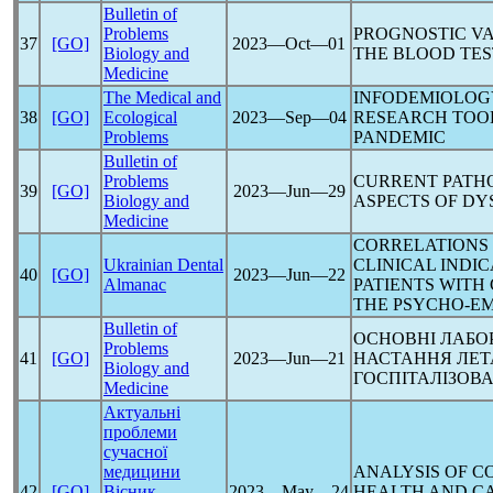
Bulletin of
Problems
PROGNOSTIC VA
37
[GO]
2023―Oct―01
Biology and
THE BLOOD TE
Medicine
The Medical and
INFODEMIOLOGY
38
[GO]
Ecological
2023―Sep―04
RESEARCH TOO
Problems
PANDEMIC
Bulletin of
Problems
CURRENT PATH
39
[GO]
2023―Jun―29
Biology and
ASPECTS OF DY
Medicine
CORRELATIONS
Ukrainian Dental
CLINICAL INDI
40
[GO]
2023―Jun―22
Almanac
PATIENTS WITH
THE PSYCHO-EM
Bulletin of
ОСНОВНІ ЛАБО
Problems
41
[GO]
2023―Jun―21
НАСТАННЯ ЛЕТ
Biology and
ГОСПІТАЛІЗОВА
Medicine
Актуальні
проблеми
сучасної
медицини
ANALYSIS OF
CO
42
[GO]
Вісник
2023―May―24
HEALTH AND C