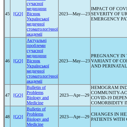
сучасної
медицини
IMPACT OF
COVI
45
[GO]
Вісник
2023―May―23
SEVERITY OF U
Української
EMERGENCY PA
медичної
стоматологічної
академії
Актуальні
проблеми
сучасної
медицини
PREGNANCY IN 
46
[GO]
Вісник
2023―May―23
VARIANT OF
CO
Української
AND PERINATAL
медичної
стоматологічної
академії
Bulletin of
HEMOGRAM INDI
Problems
COMMUNITY-AC
47
[GO]
2023―Apr―29
Biology and
COVID-19
DEPEN
Medicine
COMORBIDITY 
Bulletin of
Problems
CHANGES IN HE
48
[GO]
2023―Apr―29
Biology and
PATIENTS WITH
Medicine