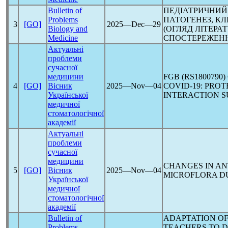
Bulletin of
ПЕДІАТРИЧНИ
Problems
ПАТОГЕНЕЗ, КЛ
3
[GO]
2025―Dec―29
Biology and
(ОГЛЯД ЛІТЕРА
Medicine
СПОСТЕРЕЖЕН
Актуальні
проблеми
сучасної
медицини
FGB (RS1800790
4
[GO]
Вісник
2025―Nov―04
COVID-19
: PRO
Української
INTERACTION 
медичної
стоматологічної
академії
Актуальні
проблеми
сучасної
медицини
CHANGES IN AN
5
[GO]
Вісник
2025―Nov―04
MICROFLORA D
Української
медичної
стоматологічної
академії
Bulletin of
ADAPTATION OF
Problems
TEACHERS TO D