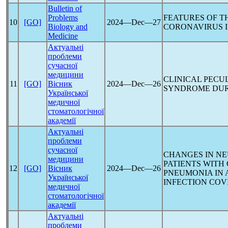
Bulletin of
Problems
FEATURES OF T
10
[GO]
2024―Dec―27
Biology and
CORONAVIRUS
I
Medicine
Актуальні
проблеми
сучасної
медицини
CLINICAL PECU
11
[GO]
Вісник
2024―Dec―26
SYNDROME DU
Української
медичної
стоматологічної
академії
Актуальні
проблеми
сучасної
CHANGES IN N
медицини
PATIENTS WIT
12
[GO]
Вісник
2024―Dec―26
PNEUMONIA IN 
Української
INFECTION
COVI
медичної
стоматологічної
академії
Актуальні
проблеми