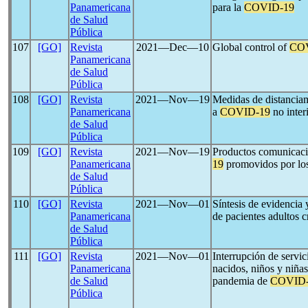
Panamericana
para la
COVID-19
de Salud
Pública
107
[GO]
Revista
2021―Dec―10
Global control of
CO
Panamericana
de Salud
Pública
108
[GO]
Revista
2021―Nov―19
Medidas de distanciam
Panamericana
a
COVID-19
no inter
de Salud
Pública
109
[GO]
Revista
2021―Nov―19
Productos comunicacio
Panamericana
19
promovidos por los
de Salud
Pública
110
[GO]
Revista
2021―Nov―01
Síntesis de evidencia
Panamericana
de pacientes adultos c
de Salud
Pública
111
[GO]
Revista
2021―Nov―01
Interrupción de servi
Panamericana
nacidos, niños y niñas
de Salud
pandemia de
COVID-
Pública