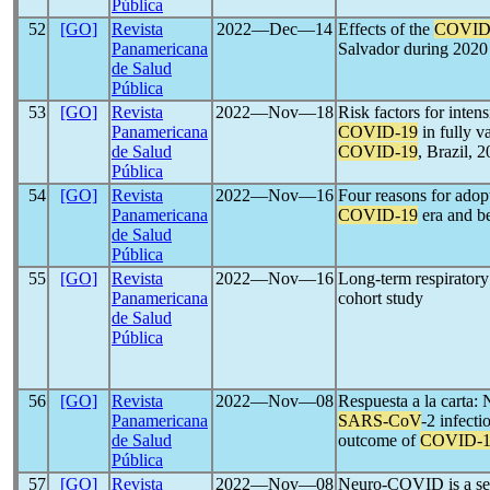
Pública
52
[GO]
Revista
2022―Dec―14
Effects of the
COVID
Panamericana
Salvador during 2020
de Salud
Pública
53
[GO]
Revista
2022―Nov―18
Risk factors for inten
Panamericana
COVID-19
in fully v
de Salud
COVID-19
, Brazil, 
Pública
54
[GO]
Revista
2022―Nov―16
Four reasons for adopt
Panamericana
COVID-19
era and b
de Salud
Pública
55
[GO]
Revista
2022―Nov―16
Long-term respiratory
Panamericana
cohort study
de Salud
Pública
56
[GO]
Revista
2022―Nov―08
Respuesta a la carta:
Panamericana
SARS-CoV
-2 infect
de Salud
outcome of
COVID-1
Pública
57
[GO]
Revista
2022―Nov―08
Neuro-COVID is a ser