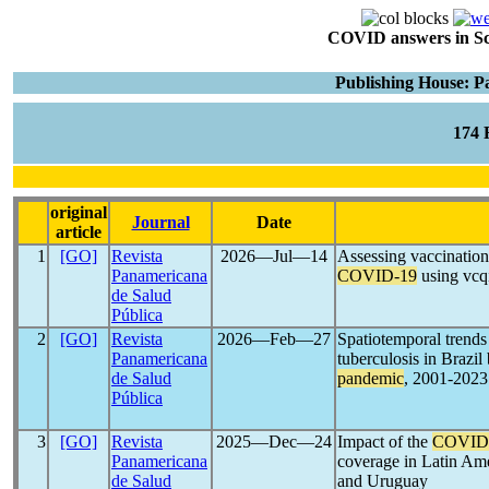
COVID answers in Scie
Publishing House: P
174
original
Journal
Date
article
1
[GO]
Revista
2026―Jul―14
Assessing vaccination
Panamericana
COVID-19
using vcq
de Salud
Pública
2
[GO]
Revista
2026―Feb―27
Spatiotemporal trends
Panamericana
tuberculosis in Brazil
de Salud
pandemic
, 2001-2023
Pública
3
[GO]
Revista
2025―Dec―24
Impact of the
COVID
Panamericana
coverage in Latin Ame
de Salud
and Uruguay