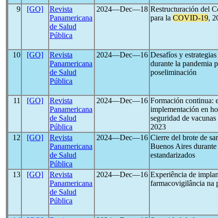
9
[GO]
Revista
2024―Dec―18
Restructuración del C
Panamericana
para la
COVID-19
, 
de Salud
Pública
10
[GO]
Revista
2024―Dec―16
Desafíos y estrategias
Panamericana
durante la pandemia 
de Salud
poseliminación
Pública
11
[GO]
Revista
2024―Dec―16
Formación continua: es
Panamericana
implementación en hosp
de Salud
seguridad de vacunas 
Pública
2023
12
[GO]
Revista
2024―Dec―16
Cierre del brote de s
Panamericana
Buenos Aires durante
de Salud
estandarizados
Pública
13
[GO]
Revista
2024―Dec―16
Experiência de implan
Panamericana
farmacovigilância na
de Salud
Pública