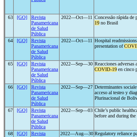
63
[GO]
Revista
2022―Oct―11
Concessão rápida de 
Panamericana
19
no Brasil
de Salud
Pública
64
[GO]
Revista
2022―Oct―11
Hospital readmission
Panamericana
presentation of
COVI
de Salud
Pública
65
[GO]
Revista
2022―Sep―30
Reacciones adversas a
Panamericana
COVID-19
en cinco 
de Salud
Pública
66
[GO]
Revista
2022―Sep―27
Determinantes sociale
Panamericana
acceso al testeo y dia
de Salud
Plurinacional de Boli
Pública
67
[GO]
Revista
2022―Sep―03
Chile’s public healthc
Panamericana
before and during the
de Salud
Pública
68
[GO]
Revista
2022―Aug―30
Regulatory reliance p