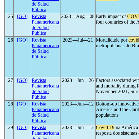
de Salud
Pública
25
[GO]
Revista
2023―Aug―08
Early impact of
COVI
Panamericana
four countries of the
de Salud
Pública
26
[GO]
Revista
2023―Jul―21
Mortalidade por
covi
Panamericana
metropolitanas do Bra
de Salud
Pública
27
[GO]
Revista
2023―Jun―26
Factors associated wi
Panamericana
and mortality during
de Salud
November 2021, Sur
Pública
28
[GO]
Revista
2023―Jun―12
Bottom-up innovative
Panamericana
America and the Carib
de Salud
populations
Pública
29
[GO]
Revista
2023―Jun―12
Covid-19
na América 
Panamericana
resposta dos sistemas 
de Salud