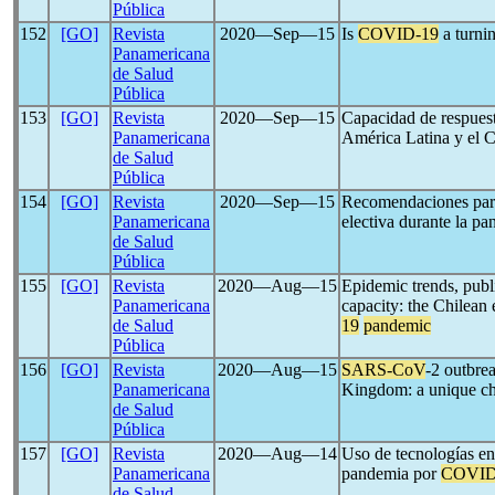
Pública
152
[GO]
Revista
2020―Sep―15
Is
COVID-19
a turnin
Panamericana
de Salud
Pública
153
[GO]
Revista
2020―Sep―15
Capacidad de respuest
Panamericana
América Latina y el C
de Salud
Pública
154
[GO]
Revista
2020―Sep―15
Recomendaciones para 
Panamericana
electiva durante la p
de Salud
Pública
155
[GO]
Revista
2020―Aug―15
Epidemic trends, publ
Panamericana
capacity: the Chilean
de Salud
19
pandemic
Pública
156
[GO]
Revista
2020―Aug―15
SARS-CoV
-2 outbre
Panamericana
Kingdom: a unique ch
de Salud
Pública
157
[GO]
Revista
2020―Aug―14
Uso de tecnologías en 
Panamericana
pandemia por
COVID
de Salud