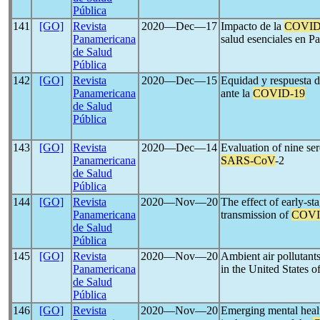
Pública
141
[GO]
Revista
2020―Dec―17
Impacto de la
COVID
Panamericana
salud esenciales en P
de Salud
Pública
142
[GO]
Revista
2020―Dec―15
Equidad y respuesta 
Panamericana
ante la
COVID-19
de Salud
Pública
143
[GO]
Revista
2020―Dec―14
Evaluation of nine sero
Panamericana
SARS-CoV
-2
de Salud
Pública
144
[GO]
Revista
2020―Nov―20
The effect of early-sta
Panamericana
transmission of
COVI
de Salud
Pública
145
[GO]
Revista
2020―Nov―20
Ambient air pollutants
Panamericana
in the United States 
de Salud
Pública
146
[GO]
Revista
2020―Nov―20
Emerging mental health