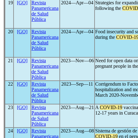
19
[GO]
Revista
2024―Apr―04
Strategies for expand
Panamericana
following the
COVID
de Salud
Pública
20
[GO]
Revista
2024―Apr―04
Food insecurity and s
Panamericana
during the
COVID-1
de Salud
Pública
21
[GO]
Revista
2023―Nov―06
Need for open data o
Panamericana
pregnant people in the
de Salud
Pública
22
[GO]
Revista
2023―Sep―11
Corrigendum to Facto
Panamericana
hospitalization and m
de Salud
March 2020-Novembe
Pública
23
[GO]
Revista
2023―Aug―21
A
COVID-19
vaccina
Panamericana
12-17 years in Curac
de Salud
Pública
24
[GO]
Revista
2023―Aug―08
Sistema de gestión de 
Panamericana
COVID-19
en el pers