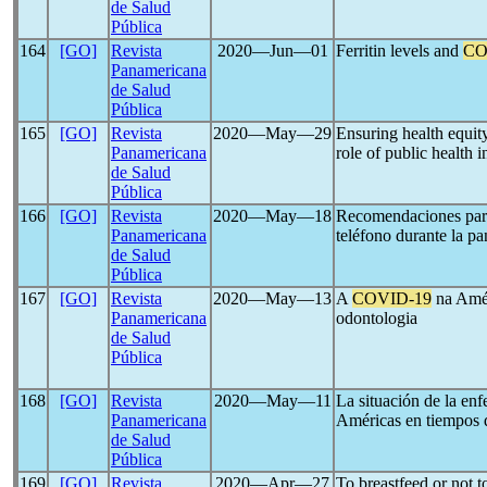
de Salud
Pública
164
[GO]
Revista
2020―Jun―01
Ferritin levels and
CO
Panamericana
de Salud
Pública
165
[GO]
Revista
2020―May―29
Ensuring health equit
Panamericana
role of public health i
de Salud
Pública
166
[GO]
Revista
2020―May―18
Recomendaciones para
Panamericana
teléfono durante la p
de Salud
Pública
167
[GO]
Revista
2020―May―13
A
COVID-19
na Amér
Panamericana
odontologia
de Salud
Pública
168
[GO]
Revista
2020―May―11
La situación de la en
Panamericana
Américas en tiempos 
de Salud
Pública
169
[GO]
Revista
2020―Apr―27
To breastfeed or not 