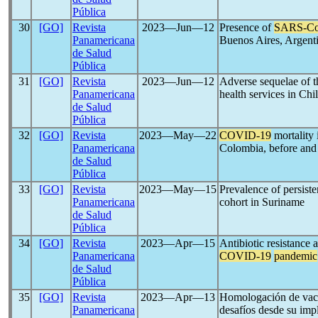
Pública
30
[GO]
Revista
2023―Jun―12
Presence of
SARS-C
Panamericana
Buenos Aires, Argent
de Salud
Pública
31
[GO]
Revista
2023―Jun―12
Adverse sequelae of
Panamericana
health services in Chi
de Salud
Pública
32
[GO]
Revista
2023―May―22
COVID-19
mortality
Panamericana
Colombia, before and 
de Salud
Pública
33
[GO]
Revista
2023―May―15
Prevalence of persist
Panamericana
cohort in Suriname
de Salud
Pública
34
[GO]
Revista
2023―Apr―15
Antibiotic resistance
Panamericana
COVID-19
pandemic
de Salud
Pública
35
[GO]
Revista
2023―Apr―13
Homologación de vac
Panamericana
desafíos desde su imp