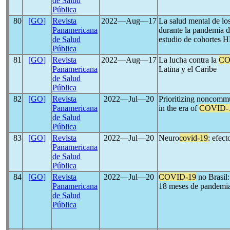
de Salud
Pública
80
[GO]
Revista
2022―Aug―17
La salud mental de lo
Panamericana
durante la pandemia 
de Salud
estudio de cohortes
Pública
81
[GO]
Revista
2022―Aug―17
La lucha contra la
CO
Panamericana
Latina y el Caribe
de Salud
Pública
82
[GO]
Revista
2022―Jul―20
Prioritizing noncommu
Panamericana
in the era of
COVID-
de Salud
Pública
83
[GO]
Revista
2022―Jul―20
Neuro
covid-19
: efect
Panamericana
de Salud
Pública
84
[GO]
Revista
2022―Jul―20
COVID-19
no Brasil:
Panamericana
18 meses de pandemi
de Salud
Pública