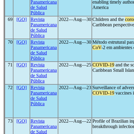
Panamericana
enabling timely autho
de Salud
America
Pública
69
[GO]
Revista
2022―Aug―30
Children and the
coro
Panamericana
Caribbean perspectiv
de Salud
Pública
70
[GO]
Revista
2022―Aug―30
Método estrutural par
Panamericana
CoV
-2 em ambientes 
de Salud
Pública
71
[GO]
Revista
2022―Aug―25
COVID-19
and the so
Panamericana
Caribbean Small Isla
de Salud
Pública
72
[GO]
Revista
2022―Aug―23
Surveillance of adver
Panamericana
COVID-19
vaccines i
de Salud
Pública
73
[GO]
Revista
2022―Aug―22
Profile of Brazilian i
Panamericana
breakthrough infectio
de Salud