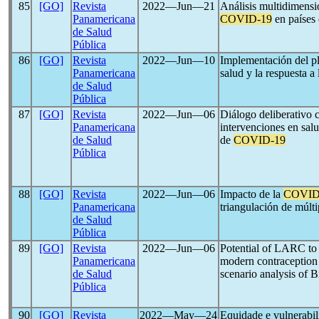
85
[GO]
Revista
2022―Jun―21
Análisis multidimensi
Panamericana
COVID-19
en países 
de Salud
Pública
86
[GO]
Revista
2022―Jun―10
Implementación del p
Panamericana
salud y la respuesta a
de Salud
Pública
87
[GO]
Revista
2022―Jun―06
Diálogo deliberativo 
Panamericana
intervenciones en sal
de Salud
de
COVID-19
Pública
88
[GO]
Revista
2022―Jun―06
Impacto de la
COVID
Panamericana
triangulación de múlti
de Salud
Pública
89
[GO]
Revista
2022―Jun―06
Potential of LARC to 
Panamericana
modern contraception 
de Salud
scenario analysis of 
Pública
90
[GO]
Revista
2022―May―24
Equidade e vulnerabil