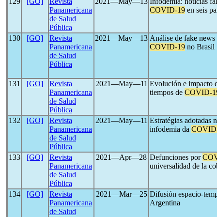
129
[GO]
Revista
2021―May―13
Infodemia: noticias fa
Panamericana
COVID-19
en seis pa
de Salud
Pública
130
[GO]
Revista
2021―May―13
Análise de fake news
Panamericana
COVID-19
no Brasil
de Salud
Pública
131
[GO]
Revista
2021―May―11
Evolución e impacto de
Panamericana
tiempos de
COVID-1
de Salud
Pública
132
[GO]
Revista
2021―May―11
Estratégias adotadas 
Panamericana
infodemia da
COVID
de Salud
Pública
133
[GO]
Revista
2021―Apr―28
Defunciones por
COV
Panamericana
universalidad de la c
de Salud
Pública
134
[GO]
Revista
2021―Mar―25
Difusión espacio-tem
Panamericana
Argentina
de Salud