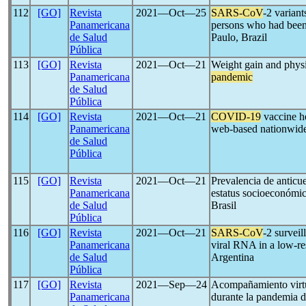
112
[GO]
Revista
2021―Oct―25
SARS-CoV
-2 varian
Panamericana
persons who had been
de Salud
Paulo, Brazil
Pública
113
[GO]
Revista
2021―Oct―21
Weight gain and physi
Panamericana
pandemic
de Salud
Pública
114
[GO]
Revista
2021―Oct―21
COVID-19
vaccine h
Panamericana
web-based nationwid
de Salud
Pública
115
[GO]
Revista
2021―Oct―21
Prevalencia de anticu
Panamericana
estatus socioeconómic
de Salud
Brasil
Pública
116
[GO]
Revista
2021―Oct―21
SARS-CoV
-2 surveil
Panamericana
viral RNA in a low-r
de Salud
Argentina
Pública
117
[GO]
Revista
2021―Sep―24
Acompañamiento virtua
Panamericana
durante la pandemia 