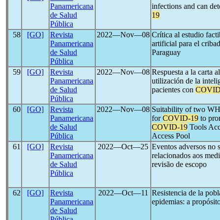
Panamericana
infections and can de
de Salud
19
Pública
58
[GO]
Revista
2022―Nov―08
Crítica al estudio facti
Panamericana
artificial para el cri
de Salud
Paraguay
Pública
59
[GO]
Revista
2022―Nov―08
Respuesta a la carta al
Panamericana
utilización de la inteli
de Salud
pacientes con
COVID
Pública
60
[GO]
Revista
2022―Nov―08
Suitability of two WH
Panamericana
for
COVID-19
to pro
de Salud
COVID-19
Tools Acc
Pública
Access Pool
61
[GO]
Revista
2022―Oct―25
Eventos adversos no s
Panamericana
relacionados aos med
de Salud
revisão de escopo
Pública
62
[GO]
Revista
2022―Oct―11
Resistencia de la pob
Panamericana
epidemias: a propósit
de Salud
Pública