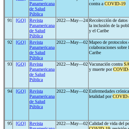
Panamericana
contra a
COVID-19
de Salud
Pública
91
[GO]
Revista
2022―May―24
Recolección de datos 
Panamericana
la inclusión de la po
de Salud
y el Caribe
Pública
92
[GO]
Revista
2022―May―02
Mapeo de protocolos d
Panamericana
colaboraciones sobre 
de Salud
Caribe
Pública
93
[GO]
Revista
2022―May―02
Vacunación contra
S
Panamericana
y muerte por
COVID-
de Salud
Pública
94
[GO]
Revista
2022―May―02
Enfermedades crónicas
Panamericana
letalidad por
COVID-
de Salud
Pública
95
[GO]
Revista
2022―May―02
Calidad de vida del p
Panamericana
COVID-19
: revisión 