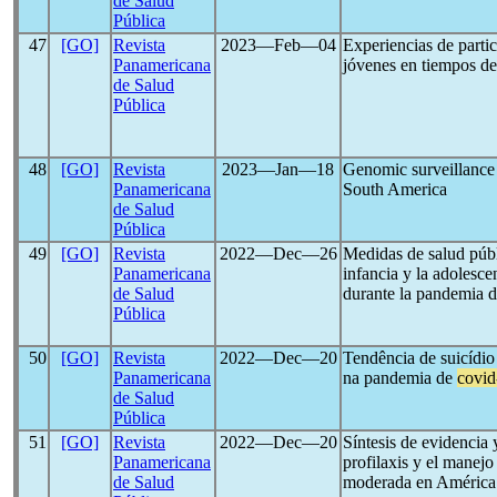
de Salud
Pública
47
[GO]
Revista
2023―Feb―04
Experiencias de parti
Panamericana
jóvenes en tiempos d
de Salud
Pública
48
[GO]
Revista
2023―Jan―18
Genomic surveillance
Panamericana
South America
de Salud
Pública
49
[GO]
Revista
2022―Dec―26
Medidas de salud públi
Panamericana
infancia y la adolesc
de Salud
durante la pandemia 
Pública
50
[GO]
Revista
2022―Dec―20
Tendência de suicídio
Panamericana
na pandemia de
covid
de Salud
Pública
51
[GO]
Revista
2022―Dec―20
Síntesis de evidencia 
Panamericana
profilaxis y el manej
de Salud
moderada en América 