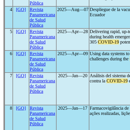
Pública
4
[GO]
Revista
2025―Aug―07
Despliegue de la vac
Panamericana
Ecuador
de Salud
Pública
5
[GO]
Revista
2025―Apr―28
Delivering rapid, up-t
Panamericana
during health emergen
de Salud
305
COVID-19
potent
Pública
6
[GO]
Revista
2025―Apr―09
Using data systems to
Panamericana
challenges during the
de Salud
Pública
7
[GO]
Revista
2025―Jan―20
Análisis del sistema 
Panamericana
contra la
COVID-19
e
de Salud
Pública
8
[GO]
Revista
2025―Jan―17
Farmacovigilância de
Panamericana
ações realizadas, liç
de Salud
Pública