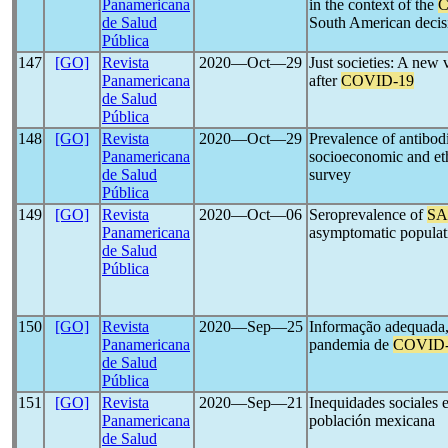
Panamericana
in the context of the
C
de Salud
South American decis
Pública
147
[GO]
Revista
2020―Oct―29
Just societies: A new 
Panamericana
after
COVID-19
de Salud
Pública
148
[GO]
Revista
2020―Oct―29
Prevalence of antibod
Panamericana
socioeconomic and eth
de Salud
survey
Pública
149
[GO]
Revista
2020―Oct―06
Seroprevalence of
SA
Panamericana
asymptomatic populati
de Salud
Pública
150
[GO]
Revista
2020―Sep―25
Informação adequada,
Panamericana
pandemia de
COVID-
de Salud
Pública
151
[GO]
Revista
2020―Sep―21
Inequidades sociales 
Panamericana
población mexicana
de Salud