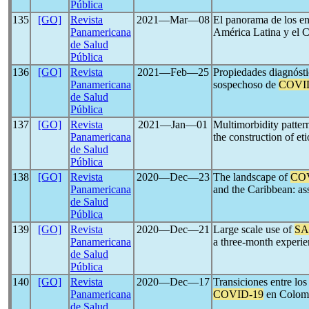
Pública
135
[GO]
Revista
2021―Mar―08
El panorama de los en
Panamericana
América Latina y el C
de Salud
Pública
136
[GO]
Revista
2021―Feb―25
Propiedades diagnósti
Panamericana
sospechoso de
COVI
de Salud
Pública
137
[GO]
Revista
2021―Jan―01
Multimorbidity patte
Panamericana
the construction of et
de Salud
Pública
138
[GO]
Revista
2020―Dec―23
The landscape of
CO
Panamericana
and the Caribbean: as
de Salud
Pública
139
[GO]
Revista
2020―Dec―21
Large scale use of
SA
Panamericana
a three-month experi
de Salud
Pública
140
[GO]
Revista
2020―Dec―17
Transiciones entre los
Panamericana
COVID-19
en Colom
de Salud