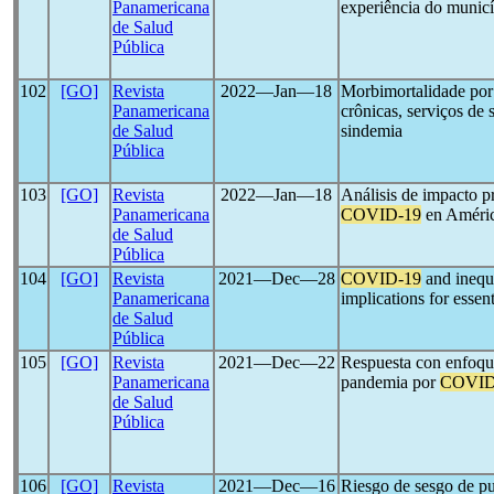
Panamericana
experiência do municí
de Salud
Pública
102
[GO]
Revista
2022―Jan―18
Morbimortalidade po
Panamericana
crônicas, serviços de 
de Salud
sindemia
Pública
103
[GO]
Revista
2022―Jan―18
Análisis de impacto p
Panamericana
COVID-19
en Améric
de Salud
Pública
104
[GO]
Revista
2021―Dec―28
COVID-19
and inequi
Panamericana
implications for essent
de Salud
Pública
105
[GO]
Revista
2021―Dec―22
Respuesta con enfoque
Panamericana
pandemia por
COVID
de Salud
Pública
106
[GO]
Revista
2021―Dec―16
Riesgo de sesgo de pu