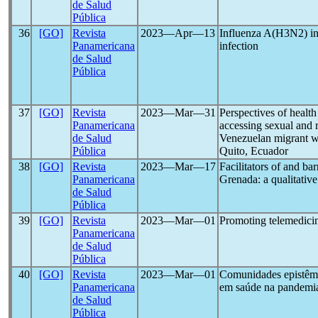
de Salud
Pública
36
[GO]
Revista
2023―Apr―13
Influenza A(H3N2) in
Panamericana
infection
de Salud
Pública
37
[GO]
Revista
2023―Mar―31
Perspectives of health
Panamericana
accessing sexual and r
de Salud
Venezuelan migrant 
Pública
Quito, Ecuador
38
[GO]
Revista
2023―Mar―17
Facilitators of and bar
Panamericana
Grenada: a qualitative
de Salud
Pública
39
[GO]
Revista
2023―Mar―01
Promoting telemedicin
Panamericana
de Salud
Pública
40
[GO]
Revista
2023―Mar―01
Comunidades epistêmic
Panamericana
em saúde na pandemi
de Salud
Pública