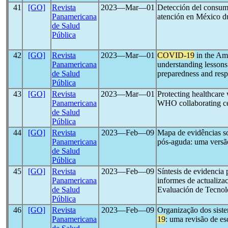
41
[GO]
Revista
2023―Mar―01
Detección del consumo
Panamericana
atención en México d
de Salud
Pública
42
[GO]
Revista
2023―Mar―01
COVID-19
in the Ame
Panamericana
understanding lessons
de Salud
preparedness and res
Pública
43
[GO]
Revista
2023―Mar―01
Protecting healthcare
Panamericana
WHO collaborating cen
de Salud
Pública
44
[GO]
Revista
2023―Feb―09
Mapa de evidências so
Panamericana
pós-aguda: uma versã
de Salud
Pública
45
[GO]
Revista
2023―Feb―09
Síntesis de evidencia
Panamericana
informes de actualiza
de Salud
Evaluación de Tecnol
Pública
46
[GO]
Revista
2023―Feb―09
Organização dos sist
Panamericana
19
: uma revisão de e