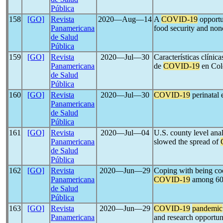
Pública
158
[GO]
Revista
2020―Aug―14
A
COVID-19
opportu
Panamericana
food security and no
de Salud
Pública
159
[GO]
Revista
2020―Jul―30
Características clínic
Panamericana
de
COVID-19
en Col
de Salud
Pública
160
[GO]
Revista
2020―Jul―30
COVID-19
perinatal 
Panamericana
de Salud
Pública
161
[GO]
Revista
2020―Jul―04
U.S. county level anal
Panamericana
slowed the spread of
de Salud
Pública
162
[GO]
Revista
2020―Jun―29
Coping with being coo
Panamericana
COVID-19
among 60+
de Salud
Pública
163
[GO]
Revista
2020―Jun―29
COVID-19
pandemic
Panamericana
and research opportun