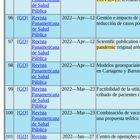
de Salud
Pública
96
[GO]
Revista
2022―Apr―12
Gestión e impacto de 
Panamericana
reducción de casos p
de Salud
Pública
97
[GO]
Revista
2022―Apr―12
Scientific publication
Panamericana
pandemic
original arti
de Salud
Pública
98
[GO]
Revista
2022―Apr―12
Modelos geoespaciales
Panamericana
en Cartagena y Barra
de Salud
Pública
99
[GO]
Revista
2022―Mar―23
Factibilidad de la utili
Panamericana
cribado de pacientes
de Salud
Pública
100
[GO]
Revista
2022―Mar―23
Combinación de vacun
Panamericana
una propuesta teórica
de Salud
Pública
101
[GO]
Revista
2022―Jan―27
Centro de operações 