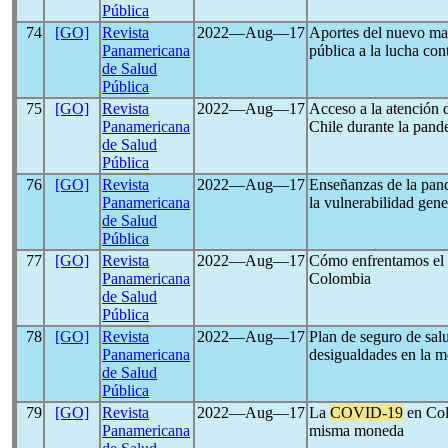
Pública
74
[GO]
Revista
2022―Aug―17
Aportes del nuevo mar
Panamericana
pública a la lucha co
de Salud
Pública
75
[GO]
Revista
2022―Aug―17
Acceso a la atención 
Panamericana
Chile durante la pan
de Salud
Pública
76
[GO]
Revista
2022―Aug―17
Enseñanzas de la pa
Panamericana
la vulnerabilidad gen
de Salud
Pública
77
[GO]
Revista
2022―Aug―17
Cómo enfrentamos el 
Panamericana
Colombia
de Salud
Pública
78
[GO]
Revista
2022―Aug―17
Plan de seguro de salu
Panamericana
desigualdades en la m
de Salud
Pública
79
[GO]
Revista
2022―Aug―17
La
COVID-19
en Col
Panamericana
misma moneda