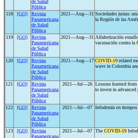
de Salud
Pública
118
[GO]
Revista
2021―Aug―31
Sociedades justas: una
Panamericana
la Región de las Amér
de Salud
Pública
119
[GO]
Revista
2021―Aug―31
Alfabetización estadís
Panamericana
vacunación contra la
de Salud
Pública
120
[GO]
Revista
2021―Aug―17
COVID-19
related mor
Panamericana
wave in Colombia an
de Salud
Pública
121
[GO]
Revista
2021―Jul―26
Lessons learned from
Panamericana
to invest in advanced 
de Salud
Pública
122
[GO]
Revista
2021―Jul―07
Infodemia en tiempos
Panamericana
de Salud
Pública
123
[GO]
Revista
2021―Jul―07
The
COVID-19
Info
Panamericana