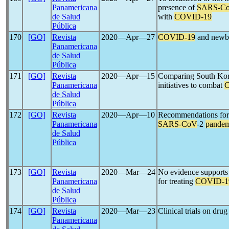
Panamericana
presence of
SARS-C
de Salud
with
COVID-19
Pública
170
[GO]
Revista
2020―Apr―27
COVID-19
and newbo
Panamericana
de Salud
Pública
171
[GO]
Revista
2020―Apr―15
Comparing South Kore
Panamericana
initiatives to combat
de Salud
Pública
172
[GO]
Revista
2020―Apr―10
Recommendations for 
Panamericana
SARS-CoV
-2
pandem
de Salud
Pública
173
[GO]
Revista
2020―Mar―24
No evidence supports 
Panamericana
for treating
COVID-1
de Salud
Pública
174
[GO]
Revista
2020―Mar―23
Clinical trials on dru
Panamericana