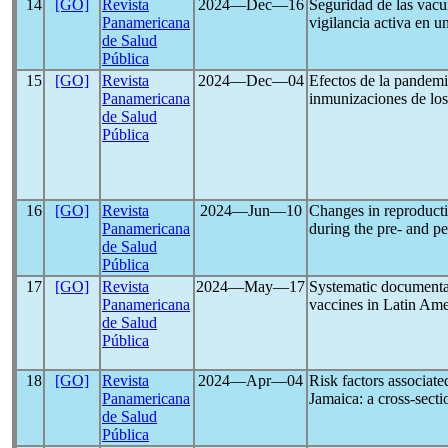
14
[GO]
Revista
2024―Dec―16
Seguridad de las vacu
Panamericana
vigilancia activa en u
de Salud
Pública
15
[GO]
Revista
2024―Dec―04
Efectos de la pandem
Panamericana
inmunizaciones de lo
de Salud
Pública
16
[GO]
Revista
2024―Jun―10
Changes in reproductiv
Panamericana
during the pre- and pe
de Salud
Pública
17
[GO]
Revista
2024―May―17
Systematic documentat
Panamericana
vaccines in Latin Ame
de Salud
Pública
18
[GO]
Revista
2024―Apr―04
Risk factors associat
Panamericana
Jamaica: a cross-secti
de Salud
Pública