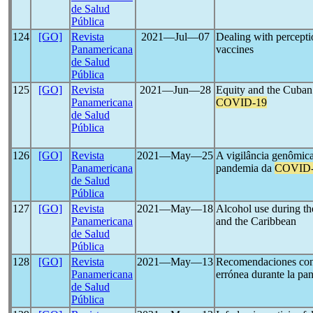
de Salud
Pública
124
[GO]
Revista
2021―Jul―07
Dealing with percepti
Panamericana
vaccines
de Salud
Pública
125
[GO]
Revista
2021―Jun―28
Equity and the Cuban 
Panamericana
COVID-19
de Salud
Pública
126
[GO]
Revista
2021―May―25
A vigilância genômic
Panamericana
pandemia da
COVID-
de Salud
Pública
127
[GO]
Revista
2021―May―18
Alcohol use during t
Panamericana
and the Caribbean
de Salud
Pública
128
[GO]
Revista
2021―May―13
Recomendaciones concr
Panamericana
errónea durante la p
de Salud
Pública