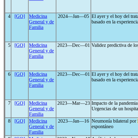
4
[GO]
Medicina
2024―Jan―05
El ayer y el hoy del tr
General y de
basado en la experiencia
Familia
5
[GO]
Medicina
2023―Dec―01
Validez predictiva de lo
General y de
Familia
6
[GO]
Medicina
2023―Dec―01
El ayer y el hoy del tr
General y de
basado en la experiencia
Familia
7
[GO]
Medicina
2023―Mar―23
Impacto de la pandemi
General y de
Urgencias de un hospita
Familia
8
[GO]
Medicina
2023―Jan―16
Neumonía bilateral por
General y de
espontáneo
Familia