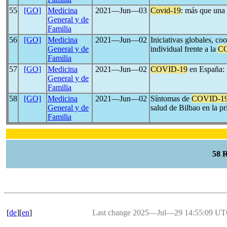
55
[GO]
Medicina
2021―Jun―03
Covid-19
: más que una
General y de
Familia
56
[GO]
Medicina
2021―Jun―02
Iniciativas globales, co
General y de
individual frente a la
C
Familia
57
[GO]
Medicina
2021―Jun―02
COVID-19
en España: 
General y de
Familia
58
[GO]
Medicina
2021―Jun―02
Síntomas de
COVID-1
General y de
salud de Bilbao en la pr
Familia
58 
[
de
][
en
]
Last change 2025―Jul―29 14:55:09 U