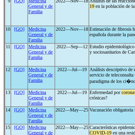
9
[GO]
Medicina
2022―Nov―18
Análisis de las reaccio
General y de
19
en la población de l
Familia
10
[GO]
Medicina
2022―Nov―18
Estimación de fibrosis 
General y de
española durante la pa
Familia
11
[GO]
Medicina
2022―Sep―12
Estudio epidemiológico 
General y de
y sociosanitarios de Ca
Familia
12
[GO]
Medicina
2022―Jul―19
Análisis descriptivo de 
General y de
servicio de teleconsulta
Familia
paradigma de los ci�no
13
[GO]
Medicina
2022―Jul―19
Enfermedad por
corona
General y de
crónicas?
Familia
14
[GO]
Medicina
2022―May―25
Vacunación obligatoria 
General y de
Familia
15
[GO]
Medicina
2022―May―25
Características epidemi
General y de
COVID-19
en una resi