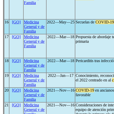
Familia
16
[GO]
Medicina
2022―May―25
Secuelas de
COVID-19
General y de
Familia
17
[GO]
Medicina
2022―Mar―18
Propuesta de abordaje t
General y de
primaria
Familia
18
[GO]
Medicina
2022―Mar―18
Pericarditis tras infecci
General y de
Familia
19
[GO]
Medicina
2022―Jan―17
Conocimiento, reconocim
General y de
el 2022 centrado en al
c
Familia
20
[GO]
Medicina
2021―Nov―16
COVID-19
en ancianos:
General y de
favorable
Familia
21
[GO]
Medicina
2021―Nov―16
Consideraciones de inter
General y de
equipo de atención prim