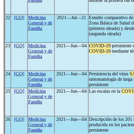
Familia
durante la primera ola 
22
[GO]
Medicina
2021―Jul―21
Estudio comparativo de 
General y de
Zona Básica de Salud d
Familia
(primera oleada) y desd
(segunda oleada)
23
[GO]
Medicina
2021―Jun―04
COVID-19
persistente 
General y de
COVID-19
mediante téc
Familia
24
[GO]
Medicina
2021―Jun―04
Persistencia del virus
S
General y de
sintomatología de larga
Familia
persistente
25
[GO]
Medicina
2021―Jun―04
Las escalas en la
COVI
General y de
Familia
26
[GO]
Medicina
2021―Jun―04
Descripción de los 201 
General y de
producida en los pacien
Familia
persistente