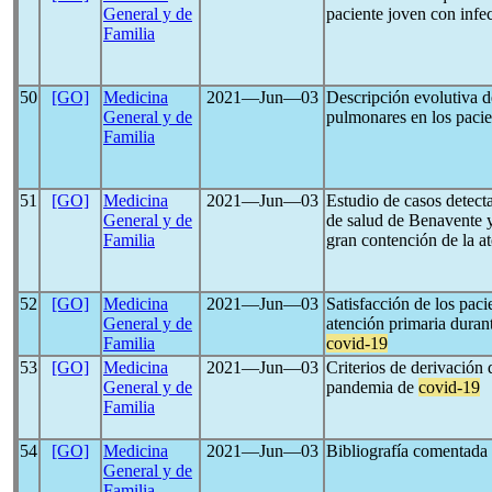
General y de
paciente joven con infe
Familia
50
[GO]
Medicina
2021―Jun―03
Descripción evolutiva de
General y de
pulmonares en los paci
Familia
51
[GO]
Medicina
2021―Jun―03
Estudio de casos detec
General y de
de salud de Benavente y
Familia
gran contención de la a
52
[GO]
Medicina
2021―Jun―03
Satisfacción de los paci
General y de
atención primaria duran
Familia
covid-19
53
[GO]
Medicina
2021―Jun―03
Criterios de derivación 
General y de
pandemia de
covid-19
Familia
54
[GO]
Medicina
2021―Jun―03
Bibliografía comentada
General y de
Familia