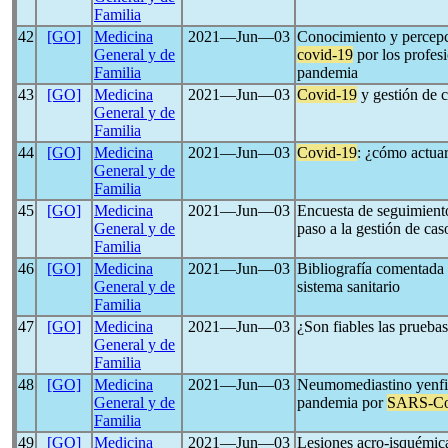
Familia
42
[GO]
Medicina
2021―Jun―03
Conocimiento y percepci
General y de
covid-19
por los profesi
Familia
pandemia
43
[GO]
Medicina
2021―Jun―03
Covid-19
y gestión de c
General y de
Familia
44
[GO]
Medicina
2021―Jun―03
Covid-19
: ¿cómo actua
General y de
Familia
45
[GO]
Medicina
2021―Jun―03
Encuesta de seguimient
General y de
paso a la gestión de cas
Familia
46
[GO]
Medicina
2021―Jun―03
Bibliografía comentada
General y de
sistema sanitario
Familia
47
[GO]
Medicina
2021―Jun―03
¿Son fiables las prueba
General y de
Familia
48
[GO]
Medicina
2021―Jun―03
Neumomediastino yenfis
General y de
pandemia por
SARS-C
Familia
49
[GO]
Medicina
2021―Jun―03
Lesiones acro-isquémica