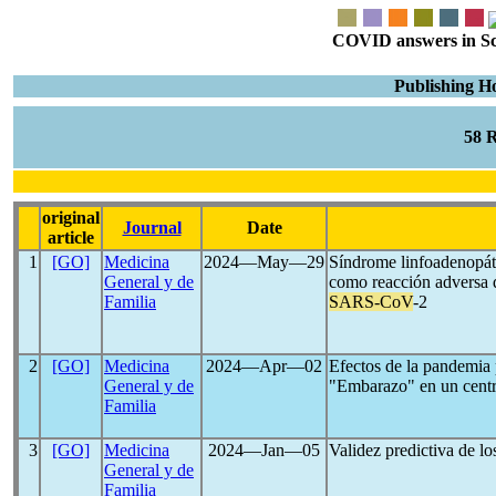
COVID answers in Scie
Publishing H
58 
original
Journal
Date
article
1
[GO]
Medicina
2024―May―29
Síndrome linfoadenopáti
General y de
como reacción adversa d
Familia
SARS-CoV
-2
2
[GO]
Medicina
2024―Apr―02
Efectos de la pandemia
General y de
"Embarazo" en un centr
Familia
3
[GO]
Medicina
2024―Jan―05
Validez predictiva de lo
General y de
Familia