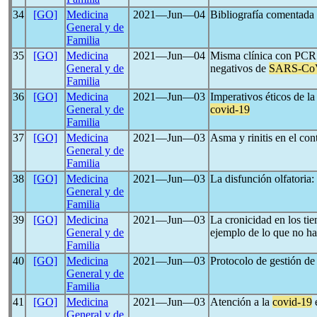
34
[GO]
Medicina
2021―Jun―04
Bibliografía comentada
General y de
Familia
35
[GO]
Medicina
2021―Jun―04
Misma clínica con PCR y
General y de
negativos de
SARS-Co
Familia
36
[GO]
Medicina
2021―Jun―03
Imperativos éticos de l
General y de
covid-19
Familia
37
[GO]
Medicina
2021―Jun―03
Asma y rinitis en el co
General y de
Familia
38
[GO]
Medicina
2021―Jun―03
La disfunción olfatoria:
General y de
Familia
39
[GO]
Medicina
2021―Jun―03
La cronicidad en los ti
General y de
ejemplo de lo que no ha
Familia
40
[GO]
Medicina
2021―Jun―03
Protocolo de gestión de
General y de
Familia
41
[GO]
Medicina
2021―Jun―03
Atención a la
covid-19
e
General y de