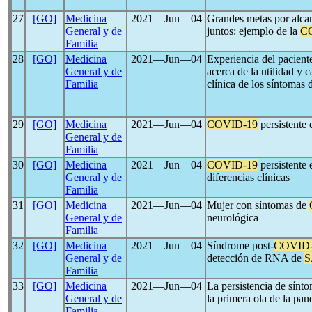
27
[GO]
Medicina
2021―Jun―04
Grandes metas por alca
General y de
juntos: ejemplo de la
C
Familia
28
[GO]
Medicina
2021―Jun―04
Experiencia del pacient
General y de
acerca de la utilidad y c
Familia
clínica de los síntomas
29
[GO]
Medicina
2021―Jun―04
COVID-19
persistente 
General y de
Familia
30
[GO]
Medicina
2021―Jun―04
COVID-19
persistente 
General y de
diferencias clínicas
Familia
31
[GO]
Medicina
2021―Jun―04
Mujer con síntomas de
General y de
neurológica
Familia
32
[GO]
Medicina
2021―Jun―04
Síndrome post-
COVID-
General y de
detección de RNA de
S
Familia
33
[GO]
Medicina
2021―Jun―04
La persistencia de sínt
General y de
la primera ola de la pa
Familia