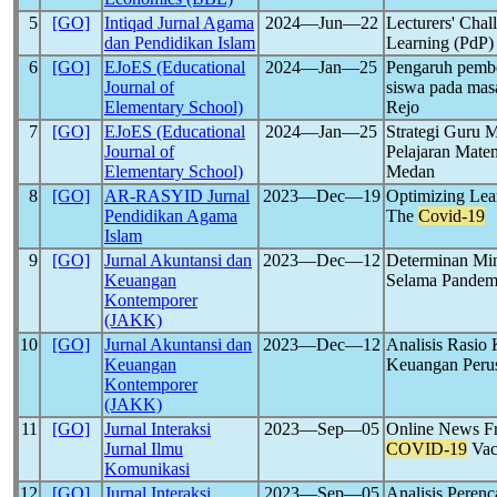
5
[GO]
Intiqad Jurnal Agama
2024―Jun―22
Lecturers' Cha
dan Pendidikan Islam
Learning (PdP)
6
[GO]
EJoES (Educational
2024―Jan―25
Pengaruh pembel
Journal of
siswa pada ma
Elementary School)
Rejo
7
[GO]
EJoES (Educational
2024―Jan―25
Strategi Guru 
Journal of
Pelajaran Mate
Elementary School)
Medan
8
[GO]
AR-RASYID Jurnal
2023―Dec―19
Optimizing Lear
Pendidikan Agama
The
Covid-19
Islam
9
[GO]
Jurnal Akuntansi dan
2023―Dec―12
Determinan Min
Keuangan
Selama Pande
Kontemporer
(JAKK)
10
[GO]
Jurnal Akuntansi dan
2023―Dec―12
Analisis Rasio
Keuangan
Keuangan Peru
Kontemporer
(JAKK)
11
[GO]
Jurnal Interaksi
2023―Sep―05
Online News F
Jurnal Ilmu
COVID-19
Vac
Komunikasi
12
[GO]
Jurnal Interaksi
2023―Sep―05
Analisis Perenc