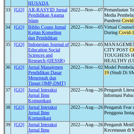
HUSADA
33
[GO]
AR-RASYID Jurnal
2022―Nov―07
Pemanfaatan Te
Pendidikan Agama
Media Pembelaj
Islam
Pandemi
Covid
34
[GO]
Biblio Couns Jurnal
2022―Nov―05
Virtual Counsel
Kajian Konseling
During
Covid-
dan Pendidikan
35
[GO]
Indonesian Journal of
2022―Nov―05
MANAGEMEN
Education Social
CITY POST
C
Sciences and
TOUGHESS 
Research (IJESSR)
HEALTHY (U
36
[GO]
Jurnal Manajemen
2022―Nov―02
Model Pembelaj
Pendidikan Dasar
19
(Studi Di SM
Menengah dan
Tinggi [JMP-DMT]
37
[GO]
Jurnal Interaksi
2022―Aug―26
Pengaruh Litera
Jurnal Ilmu
Informasi Pals
Komunikasi
38
[GO]
Jurnal Interaksi
2022―Aug―26
Pengaruh Fear 
Jurnal Ilmu
Pengguna Inst
Komunikasi
39
[GO]
Jurnal Interaksi
2022―Aug―26
Pengaruh Motif
Jurnal Ilmu
Kecemasan di 