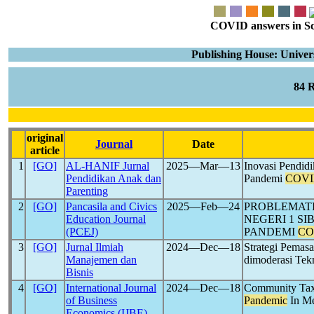
COVID answers in Scie
Publishing House: Univ
84 
original
Journal
Date
article
1
[GO]
AL-HANIF Jurnal
2025―Mar―13
Inovasi Pendid
Pendidikan Anak dan
Pandemi
COVI
Parenting
2
[GO]
Pancasila and Civics
2025―Feb―24
PROBLEMATI
Education Journal
NEGERI 1 S
(PCEJ)
PANDEMI
CO
3
[GO]
Jurnal Ilmiah
2024―Dec―18
Strategi Pema
Manajemen dan
dimoderasi Tek
Bisnis
4
[GO]
International Journal
2024―Dec―18
Community Tax
of Business
Pandemic
In Me
Economics (IJBE)