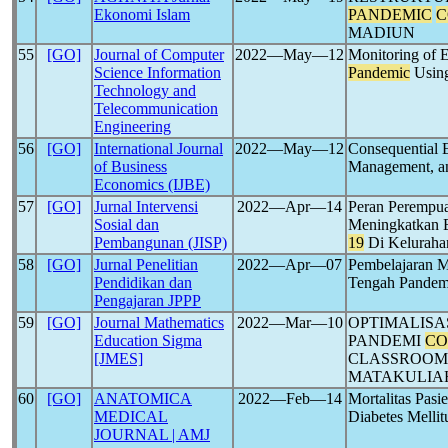
Ekonomi Islam
PANDEMIC
C
MADIUN
55
[GO]
Journal of Computer
2022―May―12
Monitoring of E
Science Information
Pandemic
Using
Technology and
Telecommunication
Engineering
56
[GO]
International Journal
2022―May―12
Consequential E
of Business
Management, an
Economics (IJBE)
57
[GO]
Jurnal Intervensi
2022―Apr―14
Peran Perempu
Sosial dan
Meningkatkan 
Pembangunan (JISP)
19
Di Keluraha
58
[GO]
Jurnal Penelitian
2022―Apr―07
Pembelajaran M
Pendidikan dan
Tengah Pande
Pengajaran JPPP
59
[GO]
Journal Mathematics
2022―Mar―10
OPTIMALISA
Education Sigma
PANDEMI
CO
[JMES]
CLASSROOM
MATAKULIAH
60
[GO]
ANATOMICA
2022―Feb―14
Mortalitas Pasi
MEDICAL
Diabetes Mellit
JOURNAL | AMJ