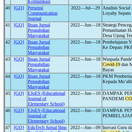
Komunikasi
40
[GO]
Persepsi
2022―Jul―29
Analisis Socia
Communication
Loyalty Sepatu
Journal
41
[GO]
Ihsan Jurnal
2022―Jun―18
Strategi Pence
Pengabdian
Pemanfaatan Ha
Masyarakat
Desa Ujung Ter
42
[GO]
Ihsan Jurnal
2022―Jun―18
Pembelajaran Y
Pengabdian
Ke Depan: PKP
Masyarakat
43
[GO]
Ihsan Jurnal
2022―Jun―18
Waspada Pand
Pengabdian
Covid-19
dan M
Masyarakat
Bayas
44
[GO]
Ihsan Jurnal
2022―Jun―18
PKM Pemberian
Pengabdian
Kepada Mu’all
Masyarakat
45
[GO]
EJoES (Educational
2022―Jun―10
DAMPAK PE
Journal of
PANDEMI
CO
Elementary School)
46
[GO]
EJoES (Educational
2022―Jun―10
DAMPAK PE
Journal of
PEMBELAJA
Elementary School)
47
[GO]
EduTech Jurnal Ilmu
2022―Jun―09
Inovasi Guru d