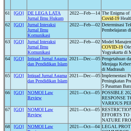
61
[GO]
DE LEGA LATA
2022―Feb―14
The Enigma of 
Jurnal Ilmu Hukum
Covid-19
Healt
62
[GO]
Jurnal Interaksi
2022―Feb―02
Determinasi Te
Jurnal Ilmu
Pembelajaran 
Komunikasi
63
[GO]
Jurnal Interaksi
2022―Feb―02
Model Manajeme
Jurnal Ilmu
COVID-19
Ole
Komunikasi
Yogyakarta di 
64
[GO]
Intiqad Jurnal Agama
2021―Dec―05
Pengetahuan d
dan Pendidikan Islam
Menjaga Keber
di Madrasah
65
[GO]
Intiqad Jurnal Agama
2021―Dec―05
Implementasi P
dan Pendidikan Islam
Peningkatan Pr
5 Pasaman Bar
66
[GO]
NOMOI Law
2021―Oct―05
POSSIBLE 20
Review
RESPONSE T
VARIOUS PE
67
[GO]
NOMOI Law
2021―Oct―05
RESTRICTIO
Review
EFFORTS TO
NATURE FRO
68
[GO]
NOMOI Law
2021―Oct―04
LEGAL PROT