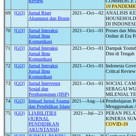
Review
COMMERCE A
19
PANDEMI
69
[GO]
Jurnal Riset
2021―Oct―02
ANALISIS K
Akuntansi dan Bisnis
HOUSEHOLD
DI INDONES
70
[GO]
Jurnal Interaksi
2021―Oct―01
Proses dan Min
Jurnal Ilmu
Online di Era 
Komunikasi
71
[GO]
Jurnal Interaksi
2021―Oct―01
Dampak Youtube
Jurnal Ilmu
Dini di Tenga
Komunikasi
72
[GO]
Jurnal Interaksi
2021―Oct―01
Indonesia Gove
Jurnal Ilmu
Critical Review
Komunikasi
73
[GO]
Jurnal Intervensi
2021―Oct―01
SOCIAL CAM
Sosial dan
SEBAGAI WU
Pembangunan (JISP)
MILENIAL T
74
[GO]
Intiqad Jurnal Agama
2021―Aug―14
Pembelajaran P
dan Pendidikan Islam
Menggunakan Ap
75
[GO]
LIABILITIES
2021―Jul―23
PERAN PEL
(JURNAL
KINERJA SU
PENDIDIKAN
COVID-19
AKUNTANSI)