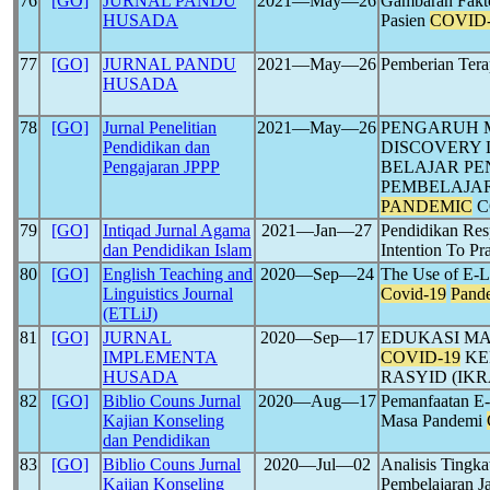
76
[GO]
JURNAL PANDU
2021―May―26
Gambaran Fakto
HUSADA
Pasien
COVID-
77
[GO]
JURNAL PANDU
2021―May―26
Pemberian Tera
HUSADA
78
[GO]
Jurnal Penelitian
2021―May―26
PENGARUH 
Pendidikan dan
DISCOVERY 
Pengajaran JPPP
BELAJAR P
PEMBELAJA
PANDEMIC
C
79
[GO]
Intiqad Jurnal Agama
2021―Jan―27
Pendidikan Resp
dan Pendidikan Islam
Intention To P
80
[GO]
English Teaching and
2020―Sep―24
The Use of E-Le
Linguistics Journal
Covid-19
Pand
(ETLiJ)
81
[GO]
JURNAL
2020―Sep―17
EDUKASI MA
IMPLEMENTA
COVID-19
KE
HUSADA
RASYID (IK
82
[GO]
Biblio Couns Jurnal
2020―Aug―17
Pemanfaatan E-
Kajian Konseling
Masa Pandemi
dan Pendidikan
83
[GO]
Biblio Couns Jurnal
2020―Jul―02
Analisis Tingk
Kajian Konseling
Pembelajaran J