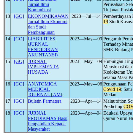
Jurnal Ilmu
Perusahaan Se
Komunikasi
Tinjauan Pustak
13
[GO]
EKONOMIKAWAN
2023―Jul―14
Pemberdayaan 
Jurnal Ilmu Ekonomi
19
Studi Kasus:
dan Studi
Pembangunan
14
[GO]
LIABILITIES
2023―May―09
Pengaruh Pembe
(JURNAL
Terhadap Minat
PENDIDIKAN
SMK Bintang Nu
AKUNTANSI)
15
[GO]
JURNAL
2023―May―09
Hubungan Tingk
IMPLEMENTA
Menstruasi dan
HUSADA
Kedokteran Un
selama Masa P
16
[GO]
ANATOMICA
2023―May―06
Penggunaan Pe
MEDICAL
Covid-19
: Sat
JOURNAL | AMJ
Medan
17
[GO]
Buletin Farmatera
2023―Apr―14
Malnutrition Sc
Predicting
COV
18
[GO]
JURNAL
2023―Apr―04
Edukasi Upaya
PRODIKMAS Hasil
Quran Nurul H
Pengabdian Kepada
Masyarakat