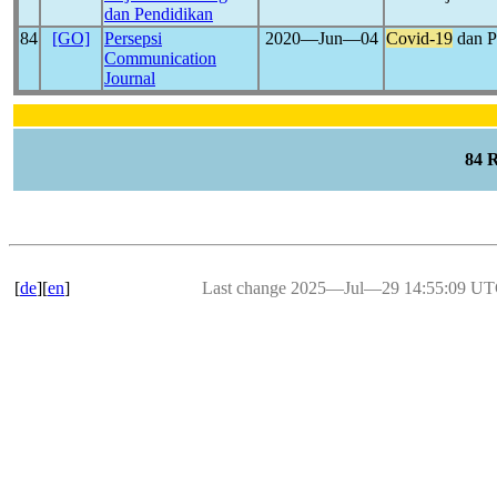
dan Pendidikan
84
[GO]
Persepsi
2020―Jun―04
Covid-19
dan P
Communication
Journal
84 
[
de
][
en
]
Last change 2025―Jul―29 14:55:09 U