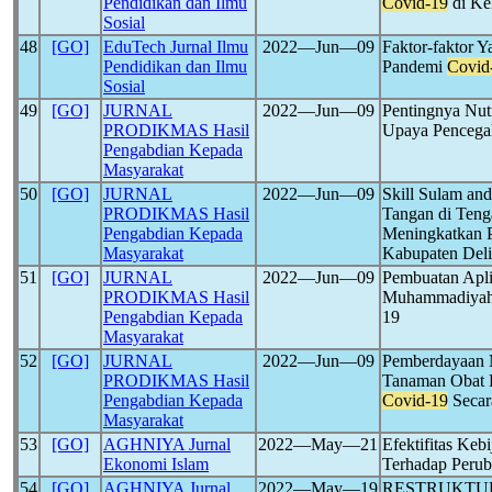
Pendidikan dan Ilmu
Covid-19
di Ke
Sosial
48
[GO]
EduTech Jurnal Ilmu
2022―Jun―09
Faktor-faktor 
Pendidikan dan Ilmu
Pandemi
Covid
Sosial
49
[GO]
JURNAL
2022―Jun―09
Pentingnya Nut
PRODIKMAS Hasil
Upaya Pencega
Pengabdian Kepada
Masyarakat
50
[GO]
JURNAL
2022―Jun―09
Skill Sulam and
PRODIKMAS Hasil
Tangan di Ten
Pengabdian Kepada
Meningkatkan 
Masyarakat
Kabupaten Deli
51
[GO]
JURNAL
2022―Jun―09
Pembuatan Apli
PRODIKMAS Hasil
Muhammadiyah
Pengabdian Kepada
19
Masyarakat
52
[GO]
JURNAL
2022―Jun―09
Pemberdayaan 
PRODIKMAS Hasil
Tanaman Obat 
Pengabdian Kepada
Covid-19
Secar
Masyarakat
53
[GO]
AGHNIYA Jurnal
2022―May―21
Efektifitas Ke
Ekonomi Islam
Terhadap Peru
54
[GO]
AGHNIYA Jurnal
2022―May―19
RESTRUKTUR