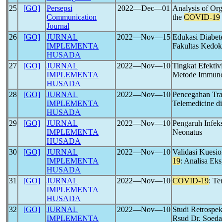
25
[GO]
Persepsi
2022―Dec―01
Analysis of Or
Communication
the
COVID-19
Journal
26
[GO]
JURNAL
2022―Nov―15
Edukasi Diabet
IMPLEMENTA
Fakultas Kedo
HUSADA
27
[GO]
JURNAL
2022―Nov―10
Tingkat Efektiv
IMPLEMENTA
Metode Immuno
HUSADA
28
[GO]
JURNAL
2022―Nov―10
Pencegahan Tr
IMPLEMENTA
Telemedicine di
HUSADA
29
[GO]
JURNAL
2022―Nov―10
Pengaruh Infek
IMPLEMENTA
Neonatus
HUSADA
30
[GO]
JURNAL
2022―Nov―10
Validasi Kuesi
IMPLEMENTA
19
: Analisa Eks
HUSADA
31
[GO]
JURNAL
2022―Nov―10
COVID-19
: Te
IMPLEMENTA
HUSADA
32
[GO]
JURNAL
2022―Nov―10
Studi Retrospek
IMPLEMENTA
Rsud Dr. Soeda