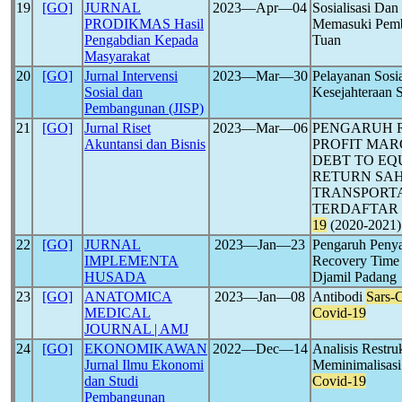
19
[GO]
JURNAL
2023―Apr―04
Sosialisasi Da
PRODIKMAS Hasil
Memasuki Pembe
Pengabdian Kepada
Tuan
Masyarakat
20
[GO]
Jurnal Intervensi
2023―Mar―30
Pelayanan Sosi
Sosial dan
Kesejahteraan 
Pembangunan (JISP)
21
[GO]
Jurnal Riset
2023―Mar―06
PENGARUH R
Akuntansi dan Bisnis
PROFIT MARG
DEBT TO EQ
RETURN SA
TRANSPORTA
TERDAFTAR 
19
(2020-2021)
22
[GO]
JURNAL
2023―Jan―23
Pengaruh Penya
IMPLEMENTA
Recovery Time
HUSADA
Djamil Padang
23
[GO]
ANATOMICA
2023―Jan―08
Antibodi
Sars-
MEDICAL
Covid-19
JOURNAL | AMJ
24
[GO]
EKONOMIKAWAN
2022―Dec―14
Analisis Restru
Jurnal Ilmu Ekonomi
Meminimalisasi
dan Studi
Covid-19
Pembangunan