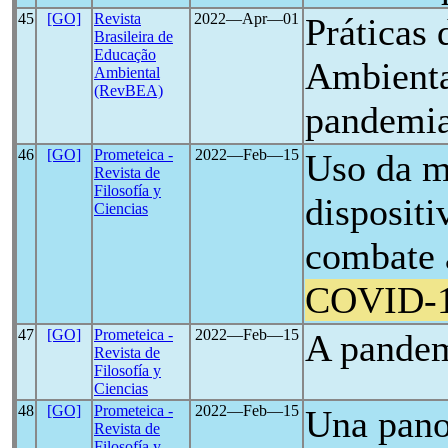
45
[GO]
Revista
2022―Apr―01
Práticas
Brasileira de
Educação
Ambienta
Ambiental
(RevBEA)
pandemi
46
[GO]
Prometeica -
2022―Feb―15
Uso da m
Revista de
Filosofía y
dispositi
Ciencias
combate 
COVID-
47
[GO]
Prometeica -
2022―Feb―15
A pande
Revista de
Filosofía y
Ciencias
48
[GO]
Prometeica -
2022―Feb―15
Una pano
Revista de
Filosofía y