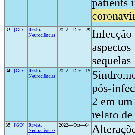
patients 
coronavi
33
[GO]
Revista
2022―Dec―29
Infecção
Neurociências
aspectos
sequelas
34
[GO]
Revista
2022―Dec―15
Síndrome
Neurociências
pós-infe
2 em um p
relato de
35
[GO]
Revista
2022―Oct―04
Alteraçõe
Neurociências