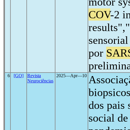
motor sy
COV
-2 i
results"
sensorial
por
SAR
prelimin
6
[GO]
Revista
2025―Apr―10
Associaçã
Neurociências
biopsicos
dos pais 
social de