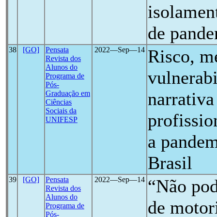
isolamen
de pand
38
[GO]
Pensata
2022―Sep―14
Risco, m
Revista dos
Alunos do
vulnerabi
Programa de
Pós-
narrativa
Graduação em
Ciências
Sociais da
profissio
UNIFESP
a pandem
Brasil
39
[GO]
Pensata
2022―Sep―14
“Não pod
Revista dos
Alunos do
de motor
Programa de
Pós-