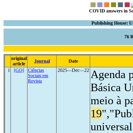
COVID answers in Scie
Publishing House: U
76 
original
Journal
Date
article
1
[GO]
Ciências
2025―Dec―22
Agenda p
Sociais em
Revista
Básica U
meio à p
19
","Pub
universal