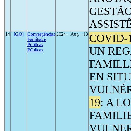
GESTÃO
ASSIST
14
[GO]
Convergências
2024―Aug―13
COVID-
Famílias e
Políticas
UN REG
Públicas
FAMILL
EN SIT
VULNÉR
19
: A L
FAMILIE
VULNE