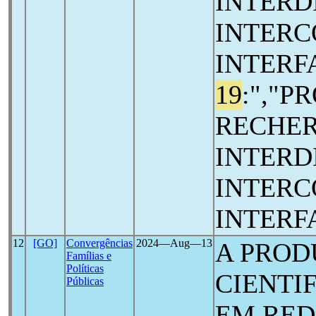
INTERD
INTERC
INTERF
19
:","P
RECHE
INTERD
INTERC
INTERF
12
[GO]
Convergências
2024―Aug―13
A PROD
Famílias e
Políticas
CIENTI
Públicas
EM RED