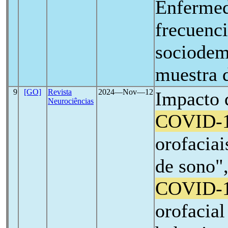
Enfermed
frecuenci
sociodem
muestra 
9
[GO]
Revista
2024―Nov―12
Impacto 
Neurociências
COVID-
orofacia
de sono"
COVID-
orofacial