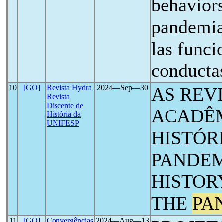
behavior
pandemi
las funci
conducta
10
[GO]
Revista Hydra
2024―Sep―30
AS REV
Revista
Discente de
ACADÊM
História da
UNIFESP
HISTÓRI
PANDEM
HISTOR
THE
PA
11
[GO]
Convergências
2024―Aug―13