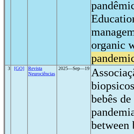
pandêmic
Education
manageme
organic w
pandemi
3
[GO]
Revista
2025―Sep―19
Associaçã
Neurociências
biopsicos
bebês de
pandemia
between 