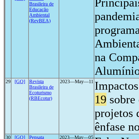
Principai
Brasileira de
Educação
pandemi
Ambiental
(RevBEA)
programa
Ambienta
na Compa
Alumíni
29
[GO]
Revista
2023―May―11
Impactos
Brasileira de
Ecoturismo
19
sobre 
(RBEcotur)
projetos
ênfase no
30
[GO]
Pensata
2023―May―05