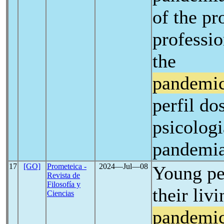
of the pr
professio
the
pandemi
perfil do
psicologi
pandemi
17
[GO]
Prometeica -
2024―Jul―08
Young pe
Revista de
Filosofía y
their liv
Ciencias
pandemi