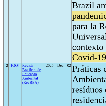
Brazil a
pandemi
para la R
Universal
contexto
Covid-1
2
[GO]
Revista
2025―Dec―02
Práticas
Brasileira de
Educação
Ambienta
Ambiental
(RevBEA)
resíduos 
residenc