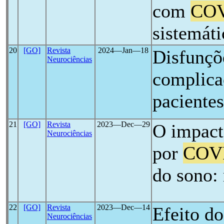
com
COV
sistemáti
20
[GO]
Revista
2024―Jan―18
Disfunçõe
Neurociências
complica
paciente
21
[GO]
Revista
2023―Dec―29
O impact
Neurociências
por
COV
do sono:
22
[GO]
Revista
2023―Dec―14
Efeito do
Neurociências