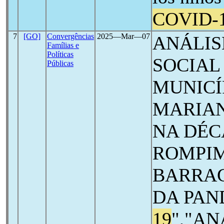
COVID-
7
[GO]
Convergências
2025―Mar―07
ANÁLIS
Famílias e
Políticas
SOCIAL
Públicas
MUNICÍ
MARIAN
NA DÉC
ROMPI
BARRAG
DA PA
19
","AN