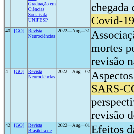
chegada 
Graduação em
Ciências
Sociais da
Covid-1
UNIFESP
40
[GO]
Revista
2022―Aug―31
Associaç
Neurociências
mortes p
revisão n
41
[GO]
Revista
2022―Aug―02
Aspectos
Neurociências
SARS-C
perspecti
revisão d
42
[GO]
Revista
2022―Aug―01
Efeitos 
Brasileira de