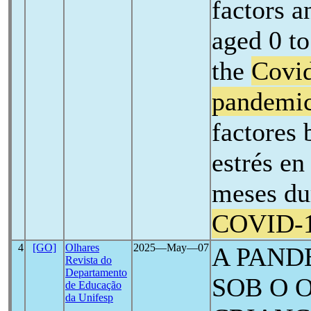
factors a
aged 0 t
the
Covi
pandemi
factores 
estrés en
meses du
COVID-
4
[GO]
Olhares
2025―May―07
A PAND
Revista do
Departamento
SOB O 
de Educação
da Unifesp