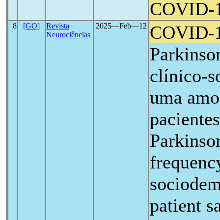
COVID-
8
[GO]
Revista
2025―Feb―12
COVID-
Neurociências
Parkinson
clínico-
uma amos
pacientes
Parkinson
frequency
sociodem
patient s