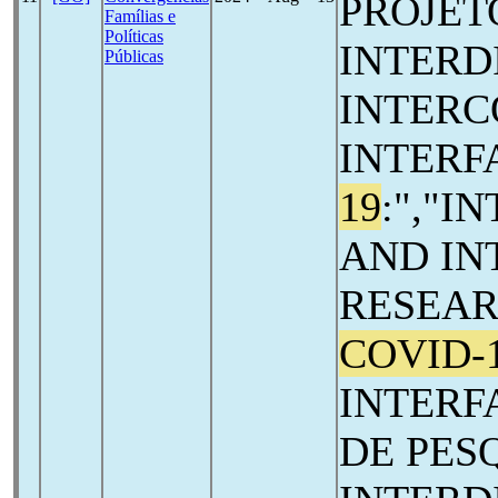
PROJET
Famílias e
Políticas
INTERD
Públicas
INTERC
INTERF
19
:","I
AND IN
RESEAR
COVID-
INTERF
DE PES