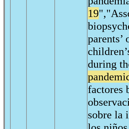
pandemi
19
","Ass
biopsycho
parents’ 
children’
during t
pandemi
factores 
observaci
sobre la 
los niños