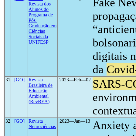
Fake New
Revista dos
Alunos do
propagaç
Programa de
Pós-
“anticien
Graduação em
Ciências
Sociais da
bolsonari
UNIFESP
digitais 
da
Covid
31
[GO]
Revista
2023―Feb―02
SARS-C
Brasileira de
Educação
environme
Ambiental
(RevBEA)
contextua
32
[GO]
Revista
2023―Jan―13
Anxiety 
Neurociências