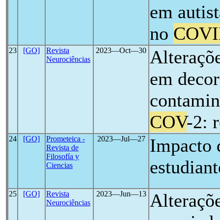
em autist
no
COVI
23
[GO]
Revista
2023―Oct―30
Alteraçõ
Neurociências
em decor
contamin
COV
-2: 
24
[GO]
Prometeica -
2023―Jul―27
Impacto 
Revista de
Filosofía y
estudiant
Ciencias
25
[GO]
Revista
2023―Jun―13
Alteraçõe
Neurociências