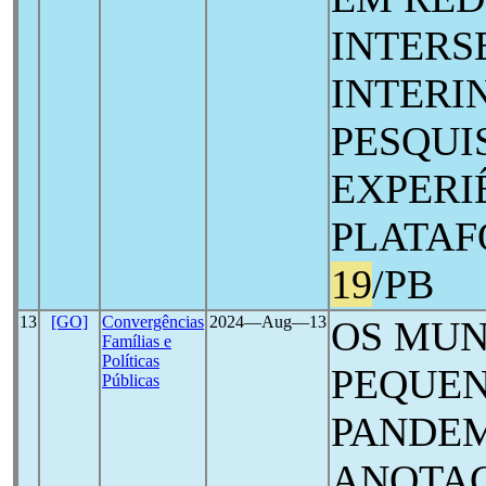
INTERS
INTERI
PESQUIS
EXPERI
PLATA
19
/PB
13
[GO]
Convergências
2024―Aug―13
OS MUN
Famílias e
Políticas
PEQUEN
Públicas
PANDE
ANOTAÇ