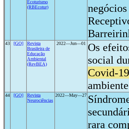
Ecoturismo
negócios
(RBEcotur)
Receptiv
Barreiri
43
[GO]
Revista
2022―Jun―01
Os efeit
Brasileira de
Educação
social d
Ambiental
(RevBEA)
Covid-1
ambiente
44
[GO]
Revista
2022―May―27
Síndrome
Neurociências
secundár
rara com