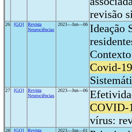
associad
revisão s
26
[GO]
Revista
2023―Jun―06
Ideação 
Neurociências
residente
Contexto
Covid-1
Sistemát
27
[GO]
Revista
2023―Jun―06
Efetivida
Neurociências
COVID-
vírus: re
28
[GO]
Revista
2023―Jun―01