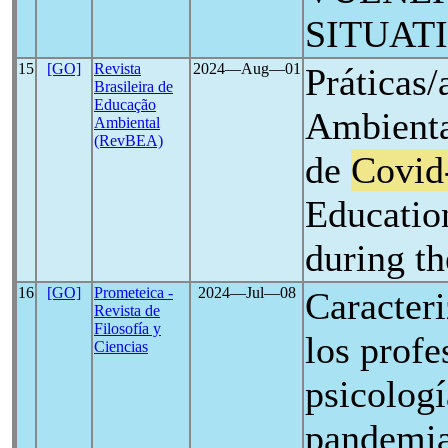
SITUAT
15
[GO]
Revista
2024―Aug―01
Práticas
Brasileira de
Educação
Ambienta
Ambiental
(RevBEA)
de
Covid
Education
during t
16
[GO]
Prometeica -
2024―Jul―08
Caracteri
Revista de
Filosofía y
los profe
Ciencias
psicologí
pandemia