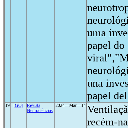
neurotro
neurológ
uma inve
papel do
viral","M
neurológ
una inves
papel del
19
[GO]
Revista
2024―Mar―14
Ventilaç
Neurociências
recém-na