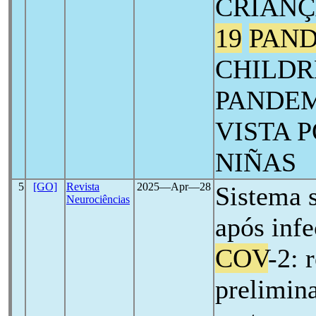
CRIANÇ
19
PAN
CHILDR
PANDE
VISTA 
NIÑAS
5
[GO]
Revista
2025―Apr―28
Sistema 
Neurociências
após inf
COV
-2: 
prelimin