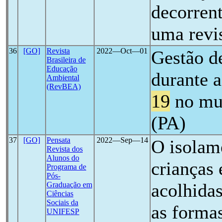
decorren
uma revi
36
[GO]
Revista
2022―Oct―01
Gestão d
Brasileira de
Educação
durante 
Ambiental
(RevBEA)
19
no mu
(PA)
37
[GO]
Pensata
2022―Sep―14
O isolam
Revista dos
Alunos do
crianças 
Programa de
Pós-
acolhidas
Graduação em
Ciências
Sociais da
as formas
UNIFESP