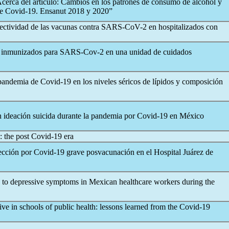
“Acerca del artículo: Cambios en los patrones de consumo de alcohol y
de
Covid-19
. Ensanut 2018 y 2020”
Efectividad de las vacunas contra
SARS-CoV
-2 en hospitalizados con
e inmunizados para
SARS-Cov
-2 en una unidad de cuidados
 pandemia de
Covid-19
en los niveles séricos de lípidos y composición
n ideación suicida durante la pandemia por
Covid-19
en México
: the post
Covid-19
era
ección por
Covid-19
grave posvacunación en el Hospital Juárez de
ed to depressive symptoms in Mexican healthcare workers during the
tive in schools of public health: lessons learned from the
Covid-19