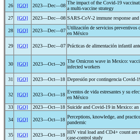
The impact of the
Covid-19
vaccinati
26
[GO]
2023―Dec―08
a multi-vaccine strategy
27
[GO]
2023―Dec―08
SARS-CoV
-2 immune response and 
Utilización de servicios preventivos
28
[GO]
2023―Dec―07
en México
29
[GO]
2023―Dec―07
Prácticas de alimentación infantil a
The Omicron wave in Mexico: vaccine
30
[GO]
2023―Oct―20
infected workers
31
[GO]
2023―Oct―18
Depresión por contingencia
Covid-1
Eventos de vida estresantes y su efe
32
[GO]
2023―Oct―18
en México
33
[GO]
2023―Oct―18
Suicide and
Covid-19
in Mexico: an 
Perceptions, knowledge, and practic
34
[GO]
2023―Oct―18
pandemic
HIV viral load and CD4+ count are n
35
[GO]
2023―Oct―18
case-control study