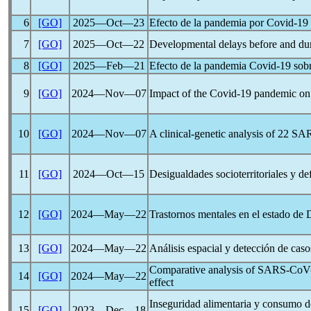
6
[GO]
2025―Oct―23
Efecto de la pandemia por
Covid-19
7
[GO]
2025―Oct―22
Developmental delays before and du
8
[GO]
2025―Feb―21
Efecto de la pandemia
Covid-19
sobr
9
[GO]
2024―Nov―07
Impact of the
Covid-19
pandemic
on 
10
[GO]
2024―Nov―07
A clinical-genetic analysis of 22
SA
11
[GO]
2024―Oct―15
Desigualdades socioterritoriales y d
12
[GO]
2024―May―22
Trastornos mentales en el estado de
13
[GO]
2024―May―22
Análisis espacial y detección de cas
Comparative analysis of
SARS-CoV
14
[GO]
2024―May―22
effect
Inseguridad alimentaria y consumo d
15
[GO]
2023―Dec―18