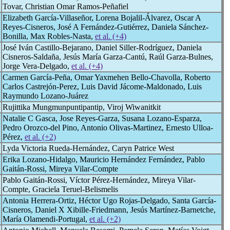
Tovar, Christian Omar Ramos-Peñafiel
Elizabeth García-Villaseñor, Lorena Bojalil-Álvarez, Oscar A
Reyes-Cisneros, José A Fernández-Gutiérrez, Daniela Sánchez-
Bonilla, Max Robles-Nasta,
et al. (+4)
José Iván Castillo-Bejarano, Daniel Siller-Rodríguez, Daniela
Cisneros-Saldaña, Jesús María Garza-Cantú, Raúl Garza-Bulnes,
Jorge Vera-Delgado,
et al. (+4)
Carmen García-Peña, Omar Yaxmehen Bello-Chavolla, Roberto
Carlos Castrejón-Perez, Luis David Jácome-Maldonado, Luis
Raymundo Lozano-Juárez
Rujittika Mungmunpuntipantip, Viroj Wiwanitkit
Natalie C Gasca, Jose Reyes-Garza, Susana Lozano-Esparza,
Pedro Orozco-del Pino, Antonio Olivas-Martinez, Ernesto Ulloa-
Pérez,
et al. (+2)
Lyda Victoria Rueda-Hernández, Caryn Patrice West
Erika Lozano-Hidalgo, Mauricio Hernández Fernández, Pablo
Gaitán-Rossi, Mireya Vilar-Compte
Pablo Gaitán-Rossi, Víctor Pérez-Hernández, Mireya Vilar-
Compte, Graciela Teruel-Belismelis
Antonia Herrera-Ortiz, Héctor Ugo Rojas-Delgado, Santa García-
Cisneros, Daniel X Xibille-Friedmann, Jesús Martínez-Barnetche,
María Olamendi-Portugal,
et al. (+2)