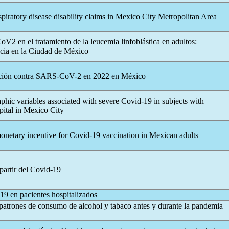
spiratory disease disability claims in Mexico City Metropolitan Area
CoV
2 en el tratamiento de la leucemia linfoblástica en adultos:
ncia en la Ciudad de México
ción contra
SARS-CoV
-2 en 2022 en México
aphic variables associated with severe
Covid-19
in subjects with
spital in Mexico City
monetary incentive for
Covid-19
vaccination in Mexican adults
partir del
Covid-19
-19
en pacientes hospitalizados
 patrones de consumo de alcohol y tabaco antes y durante la pandemia