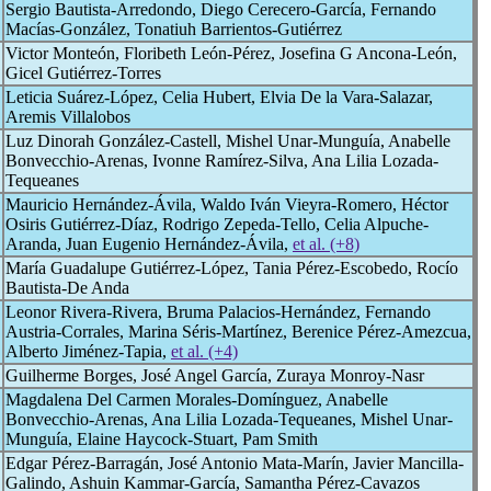
Sergio Bautista-Arredondo, Diego Cerecero-García, Fernando
Macías-González, Tonatiuh Barrientos-Gutiérrez
Victor Monteón, Floribeth León-Pérez, Josefina G Ancona-León,
Gicel Gutiérrez-Torres
Leticia Suárez-López, Celia Hubert, Elvia De la Vara-Salazar,
Aremis Villalobos
Luz Dinorah González-Castell, Mishel Unar-Munguía, Anabelle
Bonvecchio-Arenas, Ivonne Ramírez-Silva, Ana Lilia Lozada-
Tequeanes
Mauricio Hernández-Ávila, Waldo Iván Vieyra-Romero, Héctor
Osiris Gutiérrez-Díaz, Rodrigo Zepeda-Tello, Celia Alpuche-
Aranda, Juan Eugenio Hernández-Ávila,
et al. (+8)
María Guadalupe Gutiérrez-López, Tania Pérez-Escobedo, Rocío
Bautista-De Anda
Leonor Rivera-Rivera, Bruma Palacios-Hernández, Fernando
Austria-Corrales, Marina Séris-Martínez, Berenice Pérez-Amezcua,
Alberto Jiménez-Tapia,
et al. (+4)
Guilherme Borges, José Angel García, Zuraya Monroy-Nasr
Magdalena Del Carmen Morales-Domínguez, Anabelle
Bonvecchio-Arenas, Ana Lilia Lozada-Tequeanes, Mishel Unar-
Munguía, Elaine Haycock-Stuart, Pam Smith
Edgar Pérez-Barragán, José Antonio Mata-Marín, Javier Mancilla-
Galindo, Ashuin Kammar-García, Samantha Pérez-Cavazos