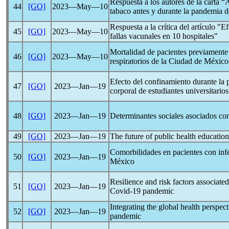
Respuesta a los autores de la carta 
44
[GO]
2023―May―10
tabaco antes y durante la pandemia 
Respuesta a la crítica del artículo "
45
[GO]
2023―May―10
fallas vacunales en 10 hospitales"
Mortalidad de pacientes previament
46
[GO]
2023―May―10
respiratorios de la Ciudad de México
Efecto del confinamiento durante la
47
[GO]
2023―Jan―19
corporal de estudiantes universitarios
48
[GO]
2023―Jan―19
Determinantes sociales asociados co
49
[GO]
2023―Jan―19
The future of public health education
Comorbilidades en pacientes con inf
50
[GO]
2023―Jan―19
México
Resilience and risk factors associat
51
[GO]
2023―Jan―19
Covid-19
pandemic
Integrating the global health perspec
52
[GO]
2023―Jan―19
pandemic