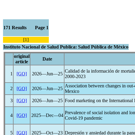
171 Results Page 1
[1]
Instituto Nacional de Salud Publica: Salud Pública de México
original
Date
article
Calidad de la información de mortal
1
[GO]
2026―Jun―25
2000-2023
Association between changes in out-
2
[GO]
2026―Jun―25
Mexico
3
[GO]
2026―Jun―25
Food marketing on the Internationa
Prevalence of social isolation and l
4
[GO]
2025―Dec―04
Covid-19
pandemic
5
[GO]
2025―Oct―23
Depresión y ansiedad durante la pa