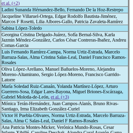
et al. (+2)
Ladini Sunanda Hérnandez-Bello, Fernando De la Hoz-Restrepo
Jacqueline Villaruel-Ortega, Edgar Rodolfo Bautista-Jiménez,
Marcos F Rosetti, Lilia Albores-Gallo, Patricia Zavaleta-Ramírez
Sabina López-Toledo
Georgina Cristina Delgado-Juárez, Sofía Bernal-Silva, Karla
Jazmin Méndez-González, Carlos César Contreras-Ibañez, Andreu
Comas-Garcia
Luis Fernando Ramírez-Campa, Norma Urtiz-Estrada, Marcelo
Barraza-Salas, Alma Cristina Salas-Leal, Daniel Francisco Ramos-
Rosales
Oliva López-Arellano, Manuel Bañuelos-Moreno, Alejandra
Moreno-Altamirano, Sergio López-Moreno, Francisco Garrido-
Latorre
María Soledad Ruiz-Canaán, Yolanda Martínez-López, Arturo
Guerrero-Sosa, Edgar Lares-Bayona, Miguel Briones-Escárzaga,
Gabriel Molotla-de-León,
et al. (+3)
Mónica Terán-Hernández, Juan Campos-Alanís, Bruno Rivas-
Santiago, Irma Elizabeth González-Curiel
Victor H Puebla-Olivares, Norma Urtiz-Estrada, Marcelo Barraza-
Salas, Alma C Salas-Leal, Daniel F Ramos-Rosales
Ana Patricia Montes-Micker, Verónica Mundo-Rosas, Cesar
Infante-Xibillé, Caroline Deschak, Alondra Coral Aragón-Gama,