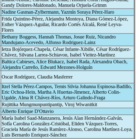
Gandy Dolores-Maldonado, Manuela Orjuela-Grimm
Nadine Gasman-Zylbermann, Yazmín Soraya Pérez-Haro
Frida Quintino-Pérez, Alejandra Montoya, Diana Gómez-López,
Esther Vázquez-Aguilar, Ricardo Cortés Alcalá, René Leyva-
Flores
Bethany Boggess, Hannah Thomas, Josue Ruiz, Nicandro
Mandujano-Acevedo, Alfonso Rodriguez-Lainz
Ietza Bojórquez-Chapela, César Infante-Xibille, César Rodríguez-
Chávez, Silvana Larrea-Schiavon, Isabel Vieitez-Martínez
Baltica Cabieses, Alice Blukacz, Isabel Rada, Alexandra Obach,
Alejandra Carreño, Edward Mezones-Holguín
Oscar Rodríguez, Claudia Masferrer
Itzel Stella Pérez-Campos, Temis Silvia Johanna Espinosa-Badillo,
Eric Ochoa-Hein, Martha A Huertas-Jímenez, Alberto Colin-
Ugalde, Alma R Chávez-Ríos, Arturo Galindo-Fraga
Rujittika Mungmunpuntipantip, Viroj Wiwanitkit
e
Alberto Enrique D'Ottavio
María Isabel Saad-Manzanera, Jesús Alan Hernández-Galván,
Sofía Carolina González-Cristóbal, Eliden Vázquez-Torres,
Graciela María de Jesús Ramírez-Alonso, Carolina Martínez-Loya,
Luis Bernardo Enriquez-Sánchez