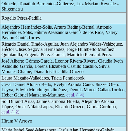
Olmedo, Tonatiuh Barrientos-Gutiérrez, Luz Myriam Reynales-
Shigematsu
Rogelio Pérez-Padilla
Alejandro Hernández-Solis, Arturo Reding-Bernal, Antonio
Hernández Solis, Fátima Alessandra García de los Rios, Valery
Payton Cantú-Torres
Ricardo Daniel Tirado-Aguilar, Juan Alejandro Valdés-Velázquez,
Héctor Ulises Segovia-Hernández, Jorge Humberto Martínez-
Quintanilla, Eugenia Pérez-García, Mauricio Pierdant-Pérez
José Alberto Gómez-García, Leonor Rivera-Rivera, Claudia Iveth
Astudillo-García, Lorena Elizabeth Castillo-Castillo, Silvia
Morales-Chainé, Diana Iris Tejadilla-Orozco
Laura Magaña-Valladares, Tricia Penniecook
Cesar Daniel Alonso-Bello, Evelyn Aranda-Cano, Jhizzel Otero-
Leyva, Edwin Mondragón-Jiménez, Dennis Marcel Callao-Torrico,
Heber Gabriel Manzano-Martínez,
et al. (+4)
Sol Durand-Arias, Jaime Carmona-Huerta, Alejandro Aldana-
López, Omar Náfate-López, Ricardo Orozco, Gloria Cordoba,
et al. (+2)
Hiram V Arroyo
María Isabel Saad-Manzanera, Jesús Alan Hernández-Galván,