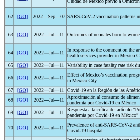
Ciudad de México previo a Ómicron
62
[GO]
2022―Sep―07
SARS-CoV
-2 vaccination patterns i
63
[GO]
2022―Jul―11
Outcomes of neonates born to wom
In response to the comment on the arti
64
[GO]
2022―Jul―11
health services provider in Mexico Ci
65
[GO]
2022―Jul―11
Variability in case fatality rate risk d
Effect of Mexico’s vaccination pro
66
[GO]
2022―Jul―11
in Mexico City
67
[GO]
2022―Jul―11
Covid-19
en la Región de las Améri
Aproximación al consumo de aliment
68
[GO]
2022―Jul―11
pandemia por
Covid-19
en México
Respuesta a la crítica del artículo “
69
[GO]
2022―Jul―11
pandemia por
Covid-19
en México”
Prevalence of anti-
SARS-CoV
-2 ant
70
[GO]
2022―Jul―11
Covid-19
hospital