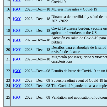
Covid-19
16
[GO]
2023―Dec―18
Mujeres migrantes y
Covid-19
Dinámica de movilidad y salud de mu
17
[GO]
2023―Dec―18
2021-2022
Covid-19
disease burden, vaccine up
18
[GO]
2023―Dec―18
agricultural workers in the US
Atención en salud de
Covid-19
para 
19
[GO]
2023―Dec―18
pública
Desafíos para el abordaje de la salu
20
[GO]
2023―Dec―18
revisión de alcance
Migración por inseguridad y violenc
21
[GO]
2023―Dec―18
características
22
[GO]
2023―Dec―08
Estudio de brote de
Covid-19
en un i
23
[GO]
2023―Dec―08
Superspreading event of
Covid-19
in
24
[GO]
2023―Dec―08
The
Covid-19
pandemic
as a comple
25
[GO]
2023―Dec―08
Validation and application of outco