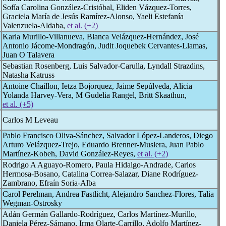
Sofía Carolina González-Cristóbal, Eliden Vázquez-Torres,
Graciela María de Jesús Ramírez-Alonso, Yaeli Estefanía
Valenzuela-Aldaba,
et al. (+2)
Karla Murillo-Villanueva, Blanca Velázquez-Hernández, José
Antonio Jácome-Mondragón, Judit Joquebek Cervantes-Llamas,
Juan O Talavera
Sebastian Rosenberg, Luis Salvador-Carulla, Lyndall Strazdins,
Natasha Katruss
Antoine Chaillon, Ietza Bojorquez, Jaime Sepúlveda, Alicia
Yolanda Harvey-Vera, M Gudelia Rangel, Britt Skaathun,
et al. (+5)
Carlos M Leveau
Pablo Francisco Oliva-Sánchez, Salvador López-Landeros, Diego
Arturo Velázquez-Trejo, Eduardo Brenner-Muslera, Juan Pablo
Martínez-Kobeh, David González-Reyes,
et al. (+2)
Rodrigo A Aguayo-Romero, Paula Hidalgo-Andrade, Carlos
Hermosa-Bosano, Catalina Correa-Salazar, Diane Rodríguez-
Zambrano, Efraín Soria-Alba
Carol Perelman, Andrea Fastlicht, Alejandro Sanchez-Flores, Talia
Wegman-Ostrosky
Adán Germán Gallardo-Rodríguez, Carlos Martínez-Murillo,
Daniela Pérez-Sámano, Irma Olarte-Carrillo, Adolfo Martínez-