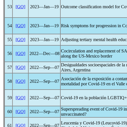
53
[GO]
2023―Jan―19
Outcome classification model for
Co
54
[GO]
2023―Jan―19
Risk symptoms for progression in
Co
55
[GO]
2023―Jan―19
Adjusting tertiary mental health edu
Cocirculation and replacement of
SA
56
[GO]
2022―Dec―08
along the US-Mexico border
Desigualdades socioespaciales de la
57
[GO]
2022―Sep―07
Aires, Argentina
Asociación de la exposición a conta
58
[GO]
2022―Sep―07
mortalidad por
Covid-19
en el Valle
59
[GO]
2022―Sep―07
Covid-19
en la población LGBTIQ+ e
Superspreading event of
Covid-19
in
60
[GO]
2022―Sep―07
unvaccinated?
Leucemia y
Covid-19
(Leu
covid-19
61
[GO]
2022―Sep―07