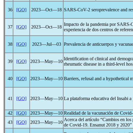
36
[GO]
2023―Oct―18
SARS-CoV
-2 seroprevalence and re
Impacto de la pandemia por
SARS-
37
[GO]
2023―Oct―18
experiencia de dos centros de refere
38
[GO]
2023―Jul―03
Prevalencia de anticuerpos y vacuna
Identification of clinical and demogr
39
[GO]
2023―May―10
rheumatic disease in a third-level ho
40
[GO]
2023―May―10
Barriers, refusal and a hypothetical 
41
[GO]
2023―May―10
La plataforma educativa del Insabi a 
42
[GO]
2023―May―10
Realidad de la vacunación de
Covid
Acerca del artículo “Cambios en los
43
[GO]
2023―May―10
de
Covid-19
. Ensanut 2018 y 2020”