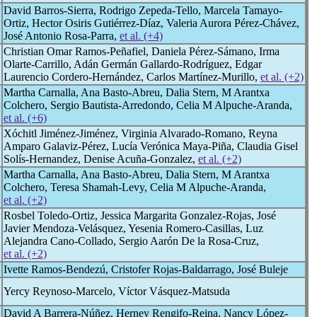
David Barros-Sierra, Rodrigo Zepeda-Tello, Marcela Tamayo-
Ortiz, Hector Osiris Gutiérrez-Díaz, Valeria Aurora Pérez-Chávez,
José Antonio Rosa-Parra,
et al. (+4)
Christian Omar Ramos-Peñafiel, Daniela Pérez-Sámano, Irma
Olarte-Carrillo, Adán Germán Gallardo-Rodríguez, Edgar
Laurencio Cordero-Hernández, Carlos Martínez-Murillo,
et al. (+2)
Martha Carnalla, Ana Basto-Abreu, Dalia Stern, M Arantxa
Colchero, Sergio Bautista-Arredondo, Celia M Alpuche-Aranda,
et al. (+6)
Xóchitl Jiménez-Jiménez, Virginia Alvarado-Romano, Reyna
Amparo Galaviz-Pérez, Lucía Verónica Maya-Piña, Claudia Gisel
Solís-Hernandez, Denise Acuña-Gonzalez,
et al. (+2)
Martha Carnalla, Ana Basto-Abreu, Dalia Stern, M Arantxa
Colchero, Teresa Shamah-Levy, Celia M Alpuche-Aranda,
et al. (+2)
Rosbel Toledo-Ortiz, Jessica Margarita Gonzalez-Rojas, José
Javier Mendoza-Velásquez, Yesenia Romero-Casillas, Luz
Alejandra Cano-Collado, Sergio Aarón De la Rosa-Cruz,
et al. (+2)
Ivette Ramos-Bendezú, Cristofer Rojas-Baldarrago, José Buleje
Yercy Reynoso-Marcelo, Víctor Vásquez-Matsuda
David A Barrera-Núñez, Herney Rengifo-Reina, Nancy López-