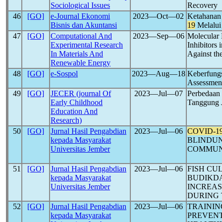
Sociological Issues
Recovery
46
[GO]
e-Journal Ekonomi
2023―Oct―02
Ketahanan
Bisnis dan Akuntansi
19
Melalui
47
[GO]
Computational And
2023―Sep―06
Molecular 
Experimental Research
Inhibitors 
In Materials And
Against th
Renewable Energy
48
[GO]
e-Sospol
2023―Aug―18
Keberfungs
Assessment
49
[GO]
JECER (journal Of
2023―Jul―07
Perbedaan 
Early Childhood
Tanggung 
Education And
Research)
50
[GO]
Jurnal Hasil Pengabdian
2023―Jul―06
COVID-1
kepada Masyarakat
BLINDU
Universitas Jember
COMMUN
51
[GO]
Jurnal Hasil Pengabdian
2023―Jul―06
FISH CU
kepada Masyarakat
BUDIKDA
Universitas Jember
INCREAS
DURING
52
[GO]
Jurnal Hasil Pengabdian
2023―Jul―06
TRAININ
kepada Masyarakat
PREVEN