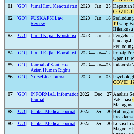
81
[GO]
Jurnal Ilmu Kenotariatan
2023―Jan―25
Kepastian
COVID-1
82
[GO]
PUSKAPSI Law
2023―Jan―16
Perlindun
Review
19
yang Be
Hilangnya
83
[GO]
Jurnal Kajian Konstitusi
2023―Jan―12
Pengelola
Undang-Un
Perlindun
84
[GO]
Jurnal Kajian Konstitusi
2023―Jan―12
Prinsip Pe
Upah Di 
85
[GO]
Journal of Southeast
2023―Jan―05
Indonesia’
Asian Human Rights
86
[GO]
NurseLine Journal
2023―Jan―05
Psychologi
COVID-1
87
[GO]
INFORMAL Informatics
2022―Dec―27
Analisis S
Journal
Vaksinasi
Menggunak
88
[GO]
Jember Medical Journal
2022―Dec―26
Hubungan a
Preeklamsi
89
[GO]
Jember Medical Journal
2022―Dec―26
Lokasi Les
Magnetic 