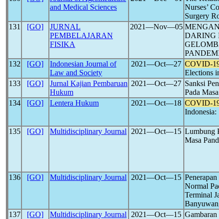
and Medical Sciences
Nurses’ Co
Surgery R
131
[GO]
JURNAL
2021―Nov―05
MENGAN
PEMBELAJARAN
DARING
FISIKA
GELOMBA
PANDEM
132
[GO]
Indonesian Journal of
2021―Oct―27
COVID-1
Law and Society
Elections i
133
[GO]
Jurnal Kajian Pembaruan
2021―Oct―27
Sanksi Pen
Hukum
Pada Masa
134
[GO]
Lentera Hukum
2021―Oct―18
COVID-1
Indonesia: 
135
[GO]
Multidisciplinary Journal
2021―Oct―15
Lumbung P
Masa Pan
136
[GO]
Multidisciplinary Journal
2021―Oct―15
Penerapan
Normal Pa
Terminal 
Banyuwan
137
[GO]
Multidisciplinary Journal
2021―Oct―15
Gambaran H