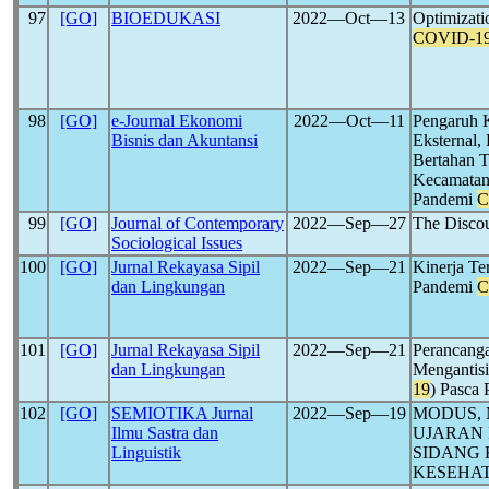
97
[GO]
BIOEDUKASI
2022―Oct―13
Optimizati
COVID-1
98
[GO]
e-Journal Ekonomi
2022―Oct―11
Pengaruh K
Bisnis dan Akuntansi
Eksternal,
Bertahan 
Kecamatan
Pandemi
C
99
[GO]
Journal of Contemporary
2022―Sep―27
The Discou
Sociological Issues
100
[GO]
Jurnal Rekayasa Sipil
2022―Sep―21
Kinerja Te
dan Lingkungan
Pandemi
C
101
[GO]
Jurnal Rekayasa Sipil
2022―Sep―21
Perancang
dan Lingkungan
Mengantisi
19
) Pasca
102
[GO]
SEMIOTIKA Jurnal
2022―Sep―19
MODUS, 
Ilmu Sastra dan
UJARAN 
Linguistik
SIDANG
KESEHA