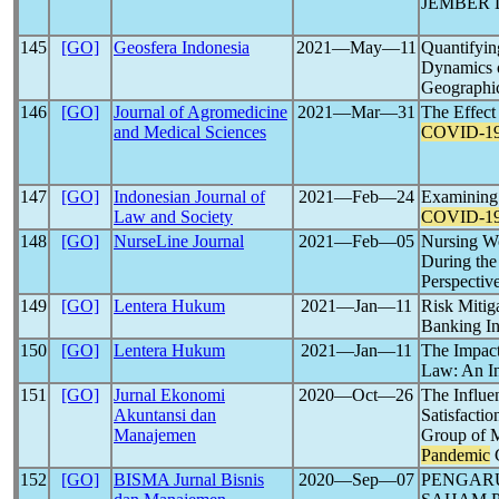
JEMBER 
145
[GO]
Geosfera Indonesia
2021―May―11
Quantifyin
Dynamics 
Geographic
146
[GO]
Journal of Agromedicine
2021―Mar―31
The Effect
and Medical Sciences
COVID-1
147
[GO]
Indonesian Journal of
2021―Feb―24
Examining 
Law and Society
COVID-1
148
[GO]
NurseLine Journal
2021―Feb―05
Nursing Wo
During th
Perspectiv
149
[GO]
Lentera Hukum
2021―Jan―11
Risk Mitig
Banking In
150
[GO]
Lentera Hukum
2021―Jan―11
The Impac
Law: An I
151
[GO]
Jurnal Ekonomi
2020―Oct―26
The Influe
Akuntansi dan
Satisfacti
Manajemen
Group of Mu
Pandemic
C
152
[GO]
BISMA Jurnal Bisnis
2020―Sep―07
PENGAR