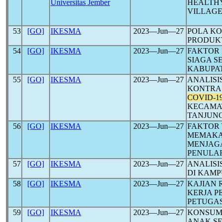
Universitas Jember
HEALTHY
VILLAGE
53
[GO]
IKESMA
2023―Jun―27
POLA KO
PRODUKT
54
[GO]
IKESMA
2023―Jun―27
FAKTOR 
SIAGA S
KABUPA
55
[GO]
IKESMA
2023―Jun―27
ANALIS
KONTRAS
COVID-1
KECAMAT
TANJUN
56
[GO]
IKESMA
2023―Jun―27
FAKTOR
MEMAKA
MENJAG
PENULA
57
[GO]
IKESMA
2023―Jun―27
ANALIS
DI KAMP
58
[GO]
IKESMA
2023―Jun―27
KAJIAN 
KERJA P
PETUGA
59
[GO]
IKESMA
2023―Jun―27
KONSUMSI
ANAK S