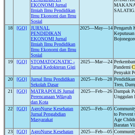
EKONOMI Jurnal
MAKANA
Ilmiah Ilmu Pendidikan
SALATIG
Ilmu Ekonomi dan Ilmu
Sosial
18
[GO]
JURNAL
2025―May―14
Pengaruh 
PENDIDIKAN
Keputusan
EKONOMI Jurnal
Bojonegor
Ilmiah Ilmu Pendidikan
Ilmu Ekonomi dan Ilmu
Sosial
19
[GO]
STOMATOGNATIC -
2025―Mar―24
Perkemban
Jurnal Kedokteran Gigi
Pandemi
C
Penyakit 
20
[GO]
Jurnal Ilmu Pendidikan
2025―Feb―28
Pendidikan
Sekolah Dasar
Tren, Dam
21
[GO]
MATRAPOLIS Jurnal
2025―Feb―26
Dampak P
Perencanaan Wilayah
Unggulan 
dan Kota
22
[GO]
AgroNurse Kesehatan
2025―Feb―05
Community
Jurnal Pengabdian
to Prevent
Masyarakat
Age Child
Baratan Vi
23
[GO]
AgroNurse Kesehatan
2025―Feb―05
Community