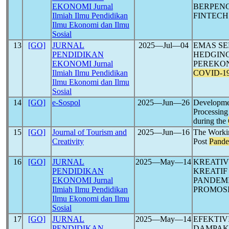
EKONOMI Jurnal
BERPEN
Ilmiah Ilmu Pendidikan
FINTECH
Ilmu Ekonomi dan Ilmu
Sosial
13
[GO]
JURNAL
2025―Jul―04
EMAS SE
PENDIDIKAN
HEDGING
EKONOMI Jurnal
PEREKO
Ilmiah Ilmu Pendidikan
COVID-1
Ilmu Ekonomi dan Ilmu
Sosial
14
[GO]
e-Sospol
2025―Jun―26
Developme
Processing
during the
15
[GO]
Journal of Tourism and
2025―Jun―16
The Workin
Creativity
Post
Pande
16
[GO]
JURNAL
2025―May―14
KREATIV
PENDIDIKAN
KREATIF
EKONOMI Jurnal
PANDEM
Ilmiah Ilmu Pendidikan
PROMOS
Ilmu Ekonomi dan Ilmu
Sosial
17
[GO]
JURNAL
2025―May―14
EFEKTIV
PENDIDIKAN
DAMPA