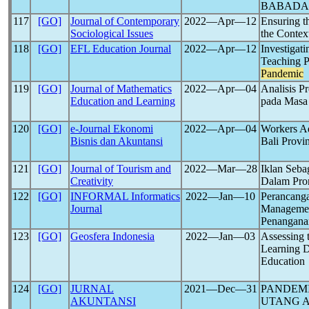
BABADA
117
[GO]
Journal of Contemporary
2022―Apr―12
Ensuring t
Sociological Issues
the Contex
118
[GO]
EFL Education Journal
2022―Apr―12
Investigati
Teaching P
Pandemic
119
[GO]
Journal of Mathematics
2022―Apr―04
Analisis P
Education and Learning
pada Masa
120
[GO]
e-Journal Ekonomi
2022―Apr―04
Workers Ad
Bisnis dan Akuntansi
Bali Provi
121
[GO]
Journal of Tourism and
2022―Mar―28
Iklan Seba
Creativity
Dalam Prom
122
[GO]
INFORMAL Informatics
2022―Jan―10
Perancanga
Journal
Managemen
Penangan
123
[GO]
Geosfera Indonesia
2022―Jan―03
Assessing 
Learning D
Education
124
[GO]
JURNAL
2021―Dec―31
PANDEM
AKUNTANSI
UTANG A