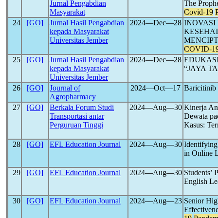
Jurnal Pengabdian
The Prophe
Masyarakat
Covid-19
24
[GO]
Jurnal Hasil Pengabdian
2024―Dec―28
INOVASI
kepada Masyarakat
KESEHA
Universitas Jember
MENCIP
COVID-1
25
[GO]
Jurnal Hasil Pengabdian
2024―Dec―28
EDUKASI
kepada Masyarakat
“JAYA T
Universitas Jember
26
[GO]
Journal of
2024―Oct―17
Baricitinib
Agropharmacy
27
[GO]
Berkala Forum Studi
2024―Aug―30
Kinerja A
Transportasi antar
Dewata pa
Perguruan Tinggi
Kasus: Te
28
[GO]
EFL Education Journal
2024―Aug―30
Identifying
in Online 
29
[GO]
EFL Education Journal
2024―Aug―30
Students’ 
English Le
30
[GO]
EFL Education Journal
2024―Aug―23
Senior Hig
Effectiven