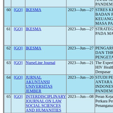
PANDEM
60
[GO]
IKESMA
2023―Jun―27
STRES K
BADAN P
KEUANG
MASA P
61
[GO]
IKESMA
2023―Jun―27
STRATEG
PADA M
62
[GO]
IKESMA
2023―Jun―27
PENGAR
DAN TH
PENGETA
63
[GO]
NurseLine Journal
2023―Jun―21
The Experi
HIV Healt
Denpasar
64
[GO]
JURNAL
2023―Jun―20
STUDI 
AKUNTANSI
ANTARA 
UNIVERSITAS
INDONES
JEMBER
PANDEM
65
[GO]
INTERDISCIPLINARY
2023―Jun―08
Peran Kej
JOURNAL ON LAW
Perkara P
SOCIAL SCIENCES
Penangana
AND HUMANITIES