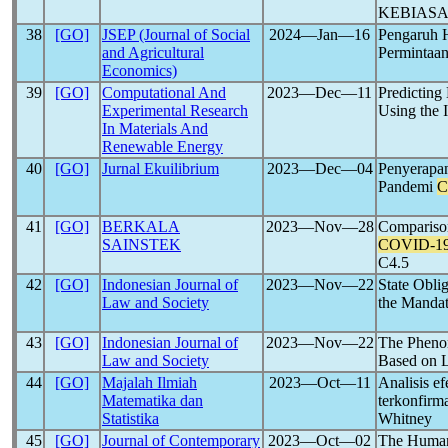
KEBIAS
38
[GO]
JSEP (Journal of Social
2024―Jan―16
Pengaruh 
and Agricultural
Permintaa
Economics)
39
[GO]
Computational And
2023―Dec―11
Predicting
Experimental Research
Using the 
In Materials And
Renewable Energy
40
[GO]
Jurnal Ekuilibrium
2023―Dec―04
Penyerapan
Pandemi
C
41
[GO]
BERKALA
2023―Nov―28
Comparison
SAINSTEK
COVID-1
C4.5
42
[GO]
Indonesian Journal of
2023―Nov―22
State Oblig
Law and Society
the Manda
43
[GO]
Indonesian Journal of
2023―Nov―22
The Phenom
Law and Society
Based on L
44
[GO]
Majalah Ilmiah
2023―Oct―11
Analisis ef
Matematika dan
terkonfirma
Statistika
Whitney
45
[GO]
Journal of Contemporary
2023―Oct―02
The Human