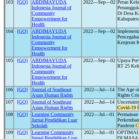
103
[GO]
ABDIMAYUDA
2022―Sep―02
Peran Kel
Indonesia Journal of
Penanggul
Community
Di Desa K
Empowerment for
Kabupaten
Health
104
[GO]
ABDIMAYUDA
2022―Sep―02
Implementa
Indonesia Journal of
Pencegah
Community
Kenjeran 
Empowerment for
Health
105
[GO]
ABDIMAYUDA
2022―Sep―02
Upaya Prev
Indonesia Journal of
RT 25 Kelu
Community
Empowerment for
Health
106
[GO]
Journal of Southeast
2022―Jul―14
The Age o
Asian Human Rights
Rights Cri
107
[GO]
Journal of Southeast
2022―Jul―14
Uncertainty
Asian Human Rights
Covid-19
108
[GO]
Learning Community
2022―Jul―01
Permainan
Jurnal Pendidikan Luar
Perkemban
Sekolah
Pandemi
C
109
[GO]
Learning Community
2022―Jul―01
OPTIMAL
Jurnal Pendidikan Luar
DI MASA