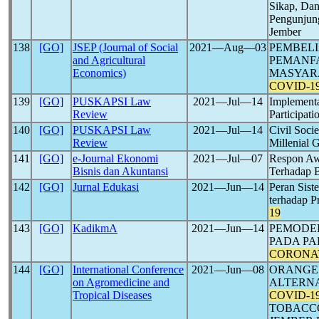
Sikap, Dan
Pengunju
Jember
138
[GO]
JSEP (Journal of Social
2021―Aug―03
PEMBEL
and Agricultural
PEMANFA
Economics)
MASYAR
COVID-1
139
[GO]
PUSKAPSI Law
2021―Jul―14
Implementa
Review
Participat
140
[GO]
PUSKAPSI Law
2021―Jul―14
Civil Soci
Review
Millenial 
141
[GO]
e-Journal Ekonomi
2021―Jul―07
Respon Awa
Bisnis dan Akuntansi
Terhadap 
142
[GO]
Jurnal Edukasi
2021―Jun―14
Peran Sist
terhadap P
19
143
[GO]
KadikmA
2021―Jun―14
PEMODE
PADA PA
CORONA
144
[GO]
International Conference
2021―Jun―08
ORANGE 
on Agromedicine and
ALTERNA
Tropical Diseases
COVID-1
TOBACCO