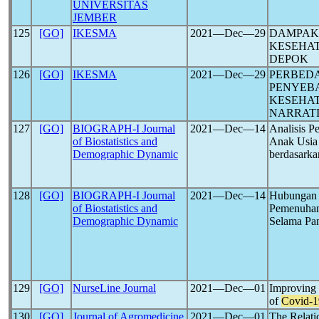
UNIVERSITAS
JEMBER
125
[GO]
IKESMA
2021―Dec―29
DAMPAK
KESEHAT
DEPOK
126
[GO]
IKESMA
2021―Dec―29
PERBEDA
PENYEBA
KESEHAT
NARRATI
127
[GO]
BIOGRAPH-I Journal
2021―Dec―14
Analisis 
of Biostatistics and
Anak Usia
Demographic Dynamic
berdasarka
128
[GO]
BIOGRAPH-I Journal
2021―Dec―14
Hubungan K
of Biostatistics and
Pemenuhan
Demographic Dynamic
Selama P
129
[GO]
NurseLine Journal
2021―Dec―01
Improving 
of
Covid-1
130
[GO]
Journal of Agromedicine
2021―Dec―01
The Relati