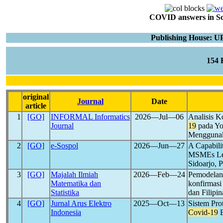
COVID answers in Scie
Publishing House: U
154
original
Journal
Date
article
1
[GO]
INFORMAL Informatics
2026―Jul―06
Analisis K
Journal
19
pada Yo
Menggunak
2
[GO]
e-Sospol
2026―Jun―27
A Capabili
MSMEs Lea
Sidoarjo, P
3
[GO]
Majalah Ilmiah
2026―Feb―24
Pemodelan
Matematika dan
konfirmas
Statistika
dan Filipi
4
[GO]
Jurnal Arus Elektro
2025―Oct―13
Sistem Pro
Indonesia
Covid-19
B