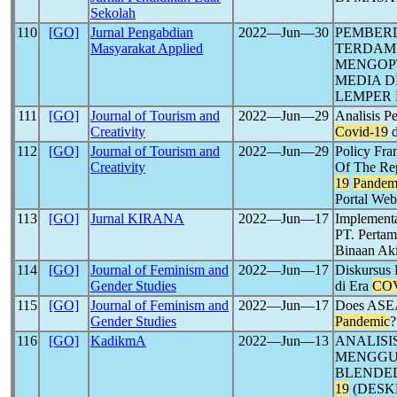
Sekolah
110
[GO]
Jurnal Pengabdian
2022―Jun―30
PEMBER
Masyarakat Applied
TERDAM
MENGOP
MEDIA D
LEMPER 
111
[GO]
Journal of Tourism and
2022―Jun―29
Analisis P
Creativity
Covid-19
d
112
[GO]
Journal of Tourism and
2022―Jun―29
Policy Fra
Creativity
Of The Rep
19
Pandem
Portal Web
113
[GO]
Jurnal KIRANA
2022―Jun―17
Implementa
PT. Perta
Binaan Ak
114
[GO]
Journal of Feminism and
2022―Jun―17
Diskursus 
Gender Studies
di Era
COV
115
[GO]
Journal of Feminism and
2022―Jun―17
Does ASEA
Gender Studies
Pandemic
?
116
[GO]
KadikmA
2022―Jun―13
ANALISI
MENGGU
BLENDE
19
(DESKR