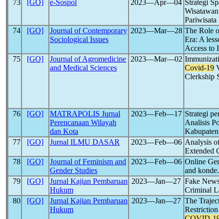
73
[GO]
e-Sospol
2023―Apr―04
Strategi S
Wisatawan
Pariwisat
74
[GO]
Journal of Contemporary
2023―Mar―28
The Role o
Sociological Issues
Era: A less
Access to 
75
[GO]
Journal of Agromedicine
2023―Mar―02
Immunizati
and Medical Sciences
Covid-19
V
Clerkship 
76
[GO]
MATRAPOLIS Jurnal
2023―Feb―17
Strategi p
Perencanaan Wilayah
Analisis Po
dan Kota
Kabupaten
77
[GO]
Jurnal ILMU DASAR
2023―Feb―06
Analysis o
Extended 
78
[GO]
Journal of Feminism and
2023―Feb―06
Online Gen
Gender Studies
and konde.
79
[GO]
Jurnal Kajian Pembaruan
2023―Jan―27
Fake News 
Hukum
Criminal L
80
[GO]
Jurnal Kajian Pembaruan
2023―Jan―27
The Trajec
Hukum
Restrictio
COVID-1