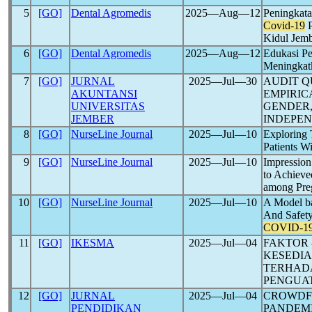
5
[GO]
Dental Agromedis
2025―Aug―12
Peningkat
Covid-19
P
Kidul Jem
6
[GO]
Dental Agromedis
2025―Aug―12
Edukasi P
Meningkat
7
[GO]
JURNAL
2025―Jul―30
AUDIT Q
AKUNTANSI
EMPIRIC
UNIVERSITAS
GENDER,
JEMBER
INDEPE
8
[GO]
NurseLine Journal
2025―Jul―10
Exploring
Patients W
9
[GO]
NurseLine Journal
2025―Jul―10
Impression
to Achieve
among Pr
10
[GO]
NurseLine Journal
2025―Jul―10
A Model ba
And Safety
COVID-1
11
[GO]
IKESMA
2025―Jul―04
FAKTOR 
KESEDI
TERHAD
PENGUA
12
[GO]
JURNAL
2025―Jul―04
CROWDF
PENDIDIKAN
PANDEM