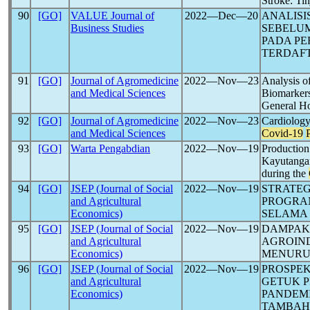
Stroke: Tin
90
[GO]
VALUE Journal of
2022―Dec―20
ANALISI
Business Studies
SEBELU
PADA PE
TERDAFTA
91
[GO]
Journal of Agromedicine
2022―Nov―23
Analysis o
and Medical Sciences
Biomarkers
General Ho
92
[GO]
Journal of Agromedicine
2022―Nov―23
Cardiology
and Medical Sciences
Covid-19
93
[GO]
Warta Pengabdian
2022―Nov―19
Production
Kayutangan
during the
94
[GO]
JSEP (Journal of Social
2022―Nov―19
STRATE
and Agricultural
PROGRA
Economics)
SELAMA
95
[GO]
JSEP (Journal of Social
2022―Nov―19
DAMPAK
and Agricultural
AGROIND
Economics)
MENURU
96
[GO]
JSEP (Journal of Social
2022―Nov―19
PROSPE
and Agricultural
GETUK 
Economics)
PANDEM
TAMBAH