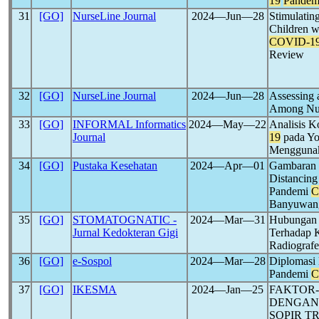
19
Pandem
31
[GO]
NurseLine Journal
2024―Jun―28
Stimulatin
Children wi
COVID-1
Review
32
[GO]
NurseLine Journal
2024―Jun―28
Assessing 
Among Nur
33
[GO]
INFORMAL Informatics
2024―May―22
Analisis K
Journal
19
pada Yo
Menggunak
34
[GO]
Pustaka Kesehatan
2024―Apr―01
Gambaran M
Distancing
Pandemi
C
Banyuwan
35
[GO]
STOMATOGNATIC -
2024―Mar―31
Hubungan 
Jurnal Kedokteran Gigi
Terhadap K
Radiografe
36
[GO]
e-Sospol
2024―Mar―28
Diplomasi
Pandemi
C
37
[GO]
IKESMA
2024―Jan―25
FAKTOR
DENGAN
SOPIR T