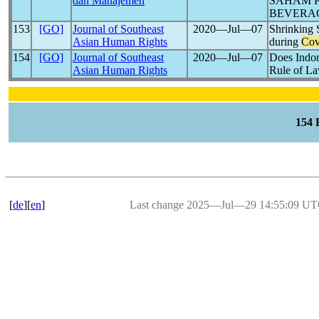
dan Manajemen
SAHAM 
BEVERAG
153
[GO]
Journal of Southeast
2020―Jul―07
Shrinking 
Asian Human Rights
during
Cov
154
[GO]
Journal of Southeast
2020―Jul―07
Does Indo
Asian Human Rights
Rule of L
154
[
de
][
en
]
Last change 2025―Jul―29 14:55:09 U