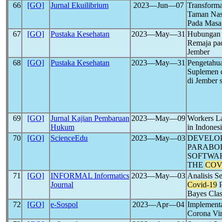
66
[GO]
Jurnal Ekuilibrium
2023―Jun―07
Transforma
Taman Nas
Pada Masa
67
[GO]
Pustaka Kesehatan
2023―May―31
Hubungan S
Remaja pa
Jember
68
[GO]
Pustaka Kesehatan
2023―May―31
Pengetahua
Suplemen d
di Jember
69
[GO]
Jurnal Kajian Pembaruan
2023―May―09
Workers L
Hukum
in Indones
70
[GO]
ScienceEdu
2023―May―03
DEVELOP
PARABO
SOFTWAR
THE
COV
71
[GO]
INFORMAL Informatics
2023―May―03
Analisis S
Journal
Covid-19
P
Bayes Clas
72
[GO]
e-Sospol
2023―Apr―04
Implement
Corona Vir