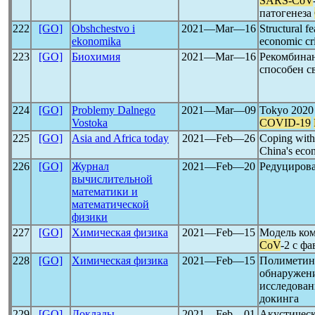
SARS-CoV
патогенеза
222
[GO]
Obshchestvo i
2021―Mar―16
Structural f
ekonomika
economic cri
223
[GO]
Биохимия
2021―Mar―16
Рекомбина
способен с
224
[GO]
Problemy Dalnego
2021―Mar―09
Tokyo 2020 
Vostoka
COVID-19
225
[GO]
Asia and Africa today
2021―Feb―26
Coping with
China's eco
226
[GO]
Журнал
2021―Feb―20
Редуциров
вычислительной
математики и
математической
физики
227
[GO]
Химическая физика
2021―Feb―15
Модель ко
CoV
-2 с ф
228
[GO]
Химическая физика
2021―Feb―15
Полиметино
обнаружен
исследовани
докинга
229
[GO]
Доклады
2021―Feb―01
Акустическ