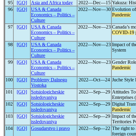
95
[GO]
Asia and Africa today
2022―Dec―15
Yakuza: His
96
[GO]
USA & Canada
2022―Nov―30
Evolution o
Economics – Politics –
Pandemic
Culture
97
[GO]
USA & Canada
2022―Nov―23
Canada’s mob
Economics – Politics –
COVID-19
Culture
98
[GO]
USA & Canada
2022―Nov―23
Impact of t
Economics – Politics –
System
Culture
99
[GO]
USA & Canada
2022―Nov―23
Gender Role
Economics – Politics –
Pandemic
Culture
100
[GO]
Problemy Dalnego
2022―Oct―24
Juche Style
Vostoka
101
[GO]
Sotsiologicheskie
2022―Sep―29
Attitudes T
issledovaniya
Enterprises
102
[GO]
Sotsiologicheskie
2022―Sep―29
Digital Tra
issledovaniya
Pandemic
103
[GO]
Sotsiologicheskie
2022―Sep―29
Impact of t
issledovaniya
Territories
104
[GO]
Gosudarstvo i pravo
2022―Sep―22
The right to
foreign coun