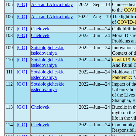
105
[GO]
Asia and Africa today
2022―Sep―13
Chinese heal
to the
COVI
106
[GO]
Asia and Africa today
2022―Aug―19
The light fro
of
COVID-
107
[GO]
Chelovek
2022―Jun―24
Childbirth i
108
[GO]
Chelovek
2022―Jun―24
Moral Distres
Problems an
109
[GO]
Sotsiologicheskie
2022―Jun―24
Innovations 
issledovaniya
Context of 
110
[GO]
Sotsiologicheskie
2022―Jun―24
Covid-19
P
issledovaniya
And Rural C
111
[GO]
Sotsiologicheskie
2022―Jun―24
Moldovan Fa
issledovaniya
Pandemic
: 
112
[GO]
Sotsiologicheskie
2022―Jun―24
Impact of 
issledovaniya
Urbanization
of the Lives
Shanghai, B
113
[GO]
Chelovek
2022―Jun―24
Bucolic in t
myth on the 
life in the vi
114
[GO]
Chelovek
2022―Jun―24
Community i
Responsibili