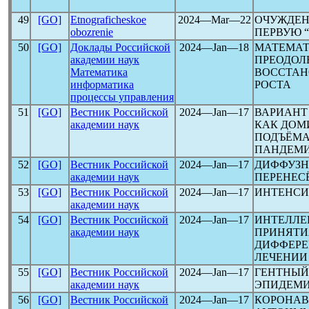
49
[GO]
Etnograficheskoe
2024―Mar―22
ОЧУЖДЕН
obozrenie
ПЕРВУЮ 
50
[GO]
Доклады Российской
2024―Jan―18
МАТЕМАТ
академии наук
ПРЕОДОЛ
Математика
ВОССТАН
информатика
РОСТА
процессы управления
51
[GO]
Вестник Российской
2024―Jan―17
ВАРИАНТ
академии наук
КАК ДОМ
ПОДЪЁМА
ПАНДЕМ
52
[GO]
Вестник Российской
2024―Jan―17
ДИФФУЗН
академии наук
ПЕРЕНЕС
53
[GO]
Вестник Российской
2024―Jan―17
ИНТЕНСИ
академии наук
54
[GO]
Вестник Российской
2024―Jan―17
ИНТЕЛЛЕ
академии наук
ПРИНЯТИ
ДИФФЕРЕ
ЛЕЧЕНИ
55
[GO]
Вестник Российской
2024―Jan―17
ГЕНТНЫЙ
академии наук
ЭПИДЕМ
56
[GO]
Вестник Российской
2024―Jan―17
КОРОНАВИ