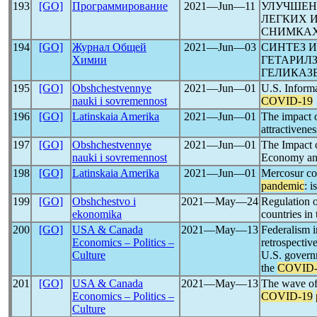
193
[GO]
Программирование
2021―Jun―11
УЛУЧШЕН
ЛЕГКИХ И
СНИМКАХ
194
[GO]
Журнал Общей
2021―Jun―03
СИНТЕЗ 
Химии
ГЕТАРИЛ
ГЕЛИКАЗ
195
[GO]
Obshchestvennye
2021―Jun―01
U.S. Informa
nauki i sovremennost
COVID-19
196
[GO]
Latinskaia Amerika
2021―Jun―01
The impact 
attractivene
197
[GO]
Obshchestvennye
2021―Jun―01
The Impact 
nauki i sovremennost
Economy an
198
[GO]
Latinskaia Amerika
2021―Jun―01
Mercosur cou
pandemic
: i
199
[GO]
Obshchestvo i
2021―May―24
Regulation o
ekonomika
countries in 
200
[GO]
USA & Canada
2021―May―13
Federalism i
Economics – Politics –
retrospective
Culture
U.S. governm
the
COVID-
201
[GO]
USA & Canada
2021―May―13
The wave of 
Economics – Politics –
COVID-19
Culture