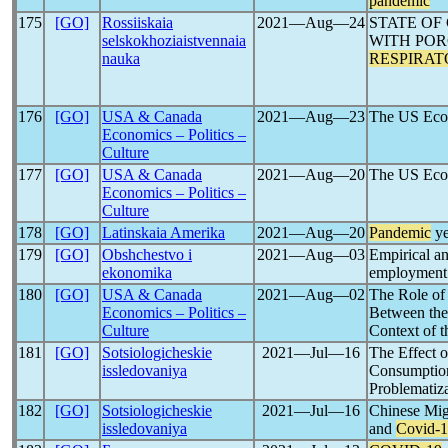
pandemic
175
[GO]
Rossiiskaia
2021―Aug―24
STATE OF
selskokhoziaistvennaia
WITH POR
nauka
RESPIRA
176
[GO]
USA & Canada
2021―Aug―23
The US Eco
Economics – Politics –
Culture
177
[GO]
USA & Canada
2021―Aug―20
The US Eco
Economics – Politics –
Culture
178
[GO]
Latinskaia Amerika
2021―Aug―20
Pandemic
ye
179
[GO]
Obshchestvo i
2021―Aug―03
Empirical an
ekonomika
employment 
180
[GO]
USA & Canada
2021―Aug―02
The Role of 
Economics – Politics –
Between the 
Culture
Context of 
181
[GO]
Sotsiologicheskie
2021―Jul―16
The Effect o
issledovaniya
Consumption 
Problematiza
182
[GO]
Sotsiologicheskie
2021―Jul―16
Chinese Mig
issledovaniya
and
Covid-