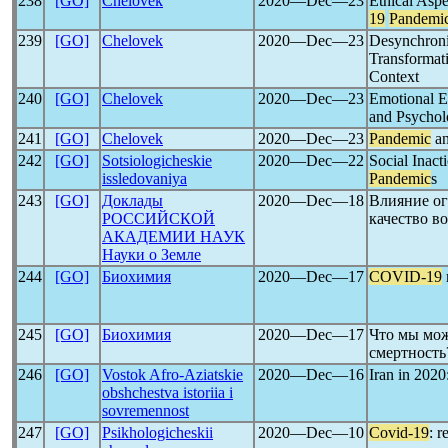
238
[GO]
Chelovek
2020―Dec―23
Ethical Aspe
19
Pandemi
239
[GO]
Chelovek
2020―Dec―23
Desynchroniz
Transformati
Context
240
[GO]
Chelovek
2020―Dec―23
Emotional Ef
and Psychol
241
[GO]
Chelovek
2020―Dec―23
Pandemic
an
242
[GO]
Sotsiologicheskie
2020―Dec―22
Social Inact
issledovaniya
Pandemic
s
243
[GO]
Доклады
2020―Dec―18
Влияние о
РОССИЙСКОЙ
качество в
АКАДЕМИИ НАУК
Науки о Земле
244
[GO]
Биохимия
2020―Dec―17
COVID-19
245
[GO]
Биохимия
2020―Dec―17
Что мы мож
смертность
246
[GO]
Vostok Afro-Aziatskie
2020―Dec―16
Iran in 2020
obshchestva istoriia i
sovremennost
247
[GO]
Psikhologicheskii
2020―Dec―10
Covid-19
: r