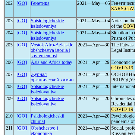
202
[GO]
Генетика
2021―May―05
Генетическ
SARS-CoV
203
[GO]
Sotsiologicheskie
2021―May―04
Notes on th
issledovaniya
of the
COVI
204
[GO]
Sotsiologicheskie
2021―May―04
Situation in
issledovaniya
Prism of Pu
205
[GO]
Vostok Afro-Aziatskie
2021―Apr―30
The Fatwas
obshchestva istoriia i
Legal Instit
sovremennost
206
[GO]
Asia and Africa today
2021―Apr―29
Economic re
COVID-19
207
[GO]
Журнал
2021―Apr―26
ОСНОВНЫ
органической химии
РЕПРОДУ
208
[GO]
Sotsiologicheskie
2021―Apr―20
Internationa
issledovaniya
209
[GO]
Sotsiologicheskie
2021―Apr―20
Chronicles o
issledovaniya
Residential 
COVID-19
210
[GO]
Psikhologicheskii
2021―Apr―20
Psychologica
zhurnal
pandemia o
211
[GO]
Obshchestvo i
2021―Apr―20
Social, prof
ekonomika
Russian Fede