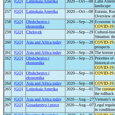
256
[GO]
Latinskaia Amerika
2020―Oct―08
Latin Ameri
landscape
257
[GO]
Latinskaia Amerika
2020―Oct―08
Eurasia, Rus
Overview of
258
[GO]
Obshchestvo i
2020―Sep―29
Economic lo
ekonomika
COVID-19
259
[GO]
Chelovek
2020―Sep―29
Cultural-his
Situation: t
260
[GO]
Asia and Africa today
2020―Sep―28
COVID-19
prospects
261
[GO]
Asia and Africa today
2020―Sep―28
The korean p
262
[GO]
Obshchestvo i
2020―Sep―25
Priorities of
ekonomika
historical o
COVID-19
263
[GO]
Obshchestvo i
2020―Sep―16
COVID-19
ekonomika
264
[GO]
Asia and Africa today
2020―Sep―08
COVID-19
265
[GO]
Latinskaia Amerika
2020―Sep―01
The
coronav
the rollback
266
[GO]
Asia and Africa today
2020―Aug―27
Vietnam’s s
267
[GO]
Gosudarstvo i pravo
2020―Aug―07
Legal regula
in condition