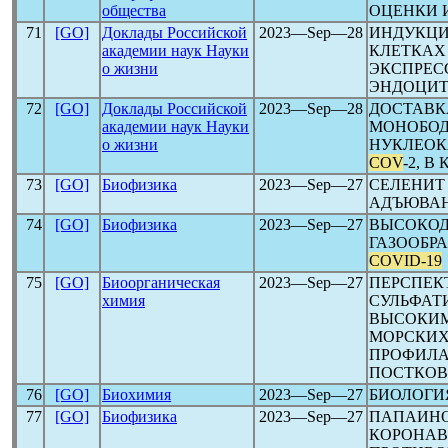
общества
ОЦЕНКИ 
71
[GO]
Доклады Российской
2023―Sep―28
ИНДУКЦИ
академии наук Науки
КЛЕТКАХ
о жизни
ЭКСПРЕС
ЭНДОЦИТ
72
[GO]
Доклады Российской
2023―Sep―28
ДОСТАВК
академии наук Науки
МОНОБОД
о жизни
НУКЛЕОК
COV
-2, 
73
[GO]
Биофизика
2023―Sep―27
СЕЛЕНИТ
АДЪЮВАН
74
[GO]
Биофизика
2023―Sep―27
ВЫСОКОД
ГАЗООБР
COVID-19
75
[GO]
Биоорганическая
2023―Sep―27
ПЕРСПЕК
химия
СУЛЬФАТ
ВЫСОКИМ
МОРСКИХ
ПРОФИЛ
ПОСТКОВ
76
[GO]
Биохимия
2023―Sep―27
БИОЛОГИ
77
[GO]
Биофизика
2023―Sep―27
ПАПАИНО
КОРОНА