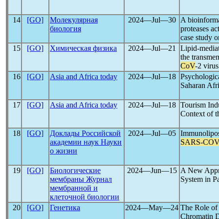
14
[GO]
Молекулярная
2024―Jul―30
A bioinforma
биология
proteases ac
case study 
15
[GO]
Химическая физика
2024―Jul―21
Lipid-mediat
the transme
CoV
-2 virus
16
[GO]
Asia and Africa today
2024―Jul―18
Psychologic
Saharan Afr
17
[GO]
Asia and Africa today
2024―Jul―18
Tourism Ind
Context of 
18
[GO]
Доклады Российской
2024―Jul―05
Immunoliposo
академии наук Науки
SARS-CO
о жизни
19
[GO]
Биологические
2024―Jun―15
A New Appro
мембраны Журнал
System in Pa
мембранной и
клеточной биологии
20
[GO]
Генетика
2024―May―24
The Role of
Chromatin 