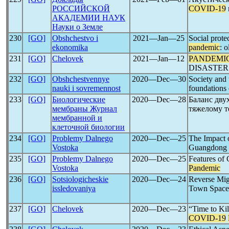
РОССИЙСКОЙ
COVID-19
АКАДЕМИИ НАУК
Науки о Земле
230
[GO]
Obshchestvo i
2021―Jan―25
Social prote
ekonomika
pandemic
: 
231
[GO]
Chelovek
2021―Jan―12
PANDEMI
DISASTERS. 
232
[GO]
Obshchestvennye
2020―Dec―30
Society and
nauki i sovremennost
foundations 
233
[GO]
Биологические
2020―Dec―28
Баланс дву
мембраны Журнал
тяжелому 
мембранной и
клеточной биологии
234
[GO]
Problemy Dalnego
2020―Dec―25
The Impact 
Vostoka
Guangdong 
235
[GO]
Problemy Dalnego
2020―Dec―25
Features of 
Vostoka
Pandemic
236
[GO]
Sotsiologicheskie
2020―Dec―24
Reverse Mig
issledovaniya
Town Spaces
237
[GO]
Chelovek
2020―Dec―23
“Time to Ki
COVID-19