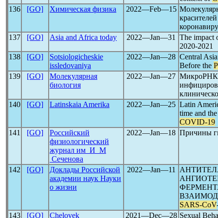
136
[GO]
Химическая физика
2022―Feb―15
Молекуляр
красителей
коронавир
137
[GO]
Asia and Africa today
2022―Jan―31
The impact 
2020-2021
138
[GO]
Sotsiologicheskie
2022―Jan―28
Central Asia
issledovaniya
Before the
P
139
[GO]
Молекулярная
2022―Jan―27
МикроРНК 
биология
инфициров
клиническ
140
[GO]
Latinskaia Amerika
2022―Jan―25
Latin Americ
time and the 
COVID-19
141
[GO]
Российский
2022―Jan―18
Причины г
физиологический
журнал им И М
Сеченова
142
[GO]
Доклады Российской
2022―Jan―11
АНТИТЕЛ
академии наук Науки
АНГИОТЕ
о жизни
ФЕРМЕНТА
ВЗАИМОД
SARS-CoV
143
[GO]
Chelovek
2021―Dec―28
Sexual Beha