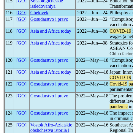
115
[GO]
Sotsiologicheskie
2022―Jun―24
Education d
issledovaniya
Transformat
116
[GO]
Chelovek
2022―Jun―24
Philosphy an
117
[GO]
Gosudarstvo i pravo
2022―Jun―22
“Compulsory
vaccination 
118
[GO]
Asia and Africa today
2022―Jun―08
COVID-19
wages (a net
119
[GO]
Asia and Africa today
2022―Jun―08
Strategies f
ASEAN Coun
China factor
120
[GO]
Gosudarstvo i pravo
2022―May―18
“Compulsory
vaccination 
121
[GO]
Asia and Africa today
2022―May―18
Japan: Innov
COVID-19
122
[GO]
Gosudarstvo i pravo
2022―May―18
Covid-19
p
parliamentar
123
[GO]
Gosudarstvo i pravo
2022―May―18
The problem 
different lev
pandemic
in 
124
[GO]
Gosudarstvo i pravo
2022―May―18
The impact 
in criminal 
125
[GO]
Vostok Afro-Aziatskie
2022―May―16
Southeast As
obshchestva istoriia i
Regional Tre