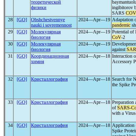
теоретической
baymantuolu
физики
ingibitorov
SARS
COV
28
[GO]
Obshchestvennye
2024―Apr―19
Adaptation o
nauki i sovremennost
pandemic
sh
29
[GO]
Молекулярная
2024―Apr―19
Potential of
биология
CoV
-2
30
[GO]
Молекулярная
2024―Apr―19
Development
биология
against
SAR
31
[GO]
Координационная
2024―Apr―18
Interaction
химия
Accessory P
32
[GO]
Кристаллография
2024―Apr―18
Search for N
the Spike Pr
33
[GO]
Кристаллография
2024―Apr―18
Preparation 
of
SARS-C
with a Viru
34
[GO]
Кристаллография
2024―Apr―18
Application 
Spike Protei