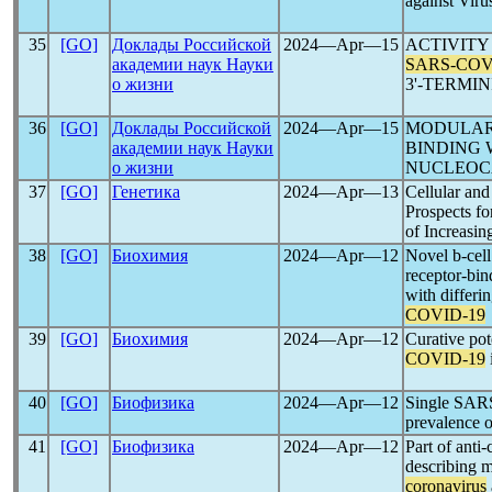
against Viru
35
[GO]
Доклады Российской
2024―Apr―15
ACTIVITY
академии наук Науки
SARS-CO
о жизни
3'-TERMIN
36
[GO]
Доклады Российской
2024―Apr―15
MODULAR
академии наук Науки
BINDING
о жизни
NUCLEOCA
37
[GO]
Генетика
2024―Apr―13
Cellular and
Prospects fo
of Increasin
38
[GO]
Биохимия
2024―Apr―12
Novel b-cell
receptor-bin
with differin
COVID-19
39
[GO]
Биохимия
2024―Apr―12
Curative pot
COVID-19
40
[GO]
Биофизика
2024―Apr―12
Single SARS 
prevalence 
41
[GO]
Биофизика
2024―Apr―12
Part of anti
describing m
coronavirus