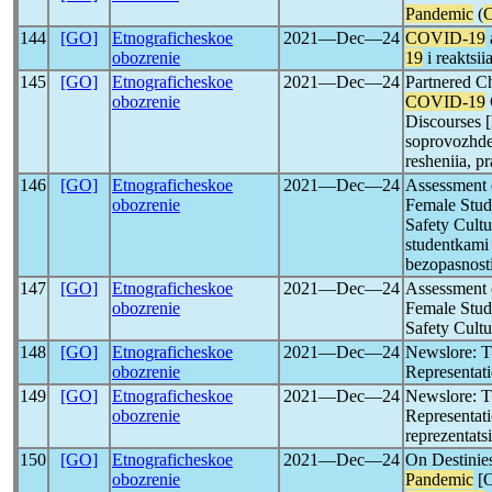
Pandemic
(
144
[GO]
Etnograficheskoe
2021―Dec―24
COVID-19
obozrenie
19
i reaktsii
145
[GO]
Etnograficheskoe
2021―Dec―24
Partnered Ch
obozrenie
COVID-19
Discourses [
soprovozhde
resheniia, pr
146
[GO]
Etnograficheskoe
2021―Dec―24
Assessment 
obozrenie
Female Stud
Safety Cultu
studentkami
bezopasnost
147
[GO]
Etnograficheskoe
2021―Dec―24
Assessment 
obozrenie
Female Stud
Safety Cultu
148
[GO]
Etnograficheskoe
2021―Dec―24
Newslore: 
obozrenie
Representat
149
[GO]
Etnograficheskoe
2021―Dec―24
Newslore: 
obozrenie
Representat
reprezentats
150
[GO]
Etnograficheskoe
2021―Dec―24
On Destinie
obozrenie
Pandemic
[O