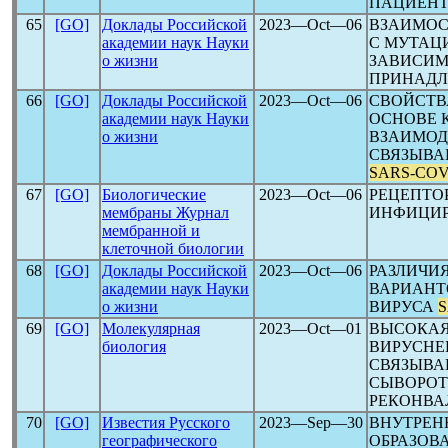
ПАЦИЕНТ
65
[GO]
Доклады Российской
2023―Oct―06
ВЗАИМОС
академии наук Науки
С МУТАЦ
о жизни
ЗАВИСИМ
ПРИНАДЛ
66
[GO]
Доклады Российской
2023―Oct―06
СВОЙСТВ
академии наук Науки
ОСНОВЕ 
о жизни
ВЗАИМОД
СВЯЗЫВА
SARS-CO
67
[GO]
Биологические
2023―Oct―06
РЕЦЕПТ
мембраны Журнал
ИНФИЦИР
мембранной и
клеточной биологии
68
[GO]
Доклады Российской
2023―Oct―06
РАЗЛИЧИ
академии наук Науки
ВАРИАНТ
о жизни
ВИРУСА
S
69
[GO]
Молекулярная
2023―Oct―01
ВЫСОКАЯ
биология
ВИРУСНЕ
СВЯЗЫВА
СЫВОРОТ
РЕКОНВА
70
[GO]
Известия Русского
2023―Sep―30
ВНУТРЕН
географического
ОБРАЗОВ