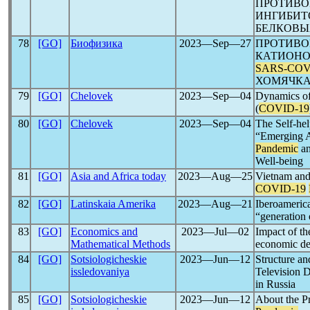
ПРОТИВО
ИНГИБИТ
БЕЛКОВЫ
78
[GO]
Биофизика
2023―Sep―27
ПРОТИВО
КАТИОНО
SARS-CO
ХОМЯЧК
79
[GO]
Chelovek
2023―Sep―04
Dynamics of
(
COVID-19
80
[GO]
Chelovek
2023―Sep―04
The Self-hel
“Emerging A
Pandemic
an
Well-being
81
[GO]
Asia and Africa today
2023―Aug―25
Vietnam and
COVID-19
82
[GO]
Latinskaia Amerika
2023―Aug―21
Iberoamerica
“generation
83
[GO]
Economics and
2023―Jul―02
Impact of t
Mathematical Methods
economic de
84
[GO]
Sotsiologicheskie
2023―Jun―12
Structure a
issledovaniya
Television 
in Russia
85
[GO]
Sotsiologicheskie
2023―Jun―12
About the Pr