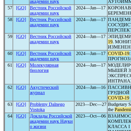
академии наук
АУТОИМ
57
[GO]
Вестник Российской
2024―Jan―17
КОРОНАВ
академии наук
БЕРЕМЕН
58
[GO]
Вестник Российской
2024―Jan―17
ПАНДЕМ
академии наук
СОСУДИС
ПЕРСПЕК
59
[GO]
Вестник Российской
2024―Jan―17
ЭПИДЕМИ
академии наук
19
. МОН
ИЗМЕНЕН
60
[GO]
Вестник Российской
2024―Jan―17
COVID-19
академии наук
ПРОГНОЗ
61
[GO]
Молекулярная
2024―Jan―17
МОДЕЛИР
биология
МЫШЕЙ З
ЭКСПРЕС
ИНТРАНА
62
[GO]
Акустический
2024―Jan―16
ПАССИВН
журнал
ГРУДНОЙ
COVID-19
63
[GO]
Problemy Dalnego
2023―Dec―27
Budgetary S
Vostoka
the
Pandemi
64
[GO]
Доклады Российской
2023―Oct―06
ВЗАИМОС
академии наук Науки
КОМПЛЕК
о жизни
КЛАССА 