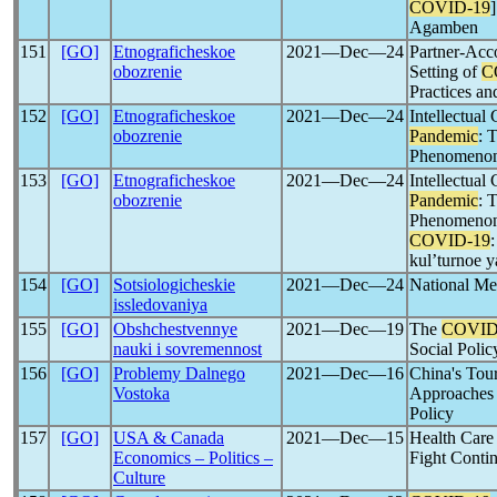
COVID-19
Agamben
151
[GO]
Etnograficheskoe
2021―Dec―24
Partner-Acc
obozrenie
Setting of
C
Practices an
152
[GO]
Etnograficheskoe
2021―Dec―24
Intellectua
obozrenie
Pandemic
: 
Phenomeno
153
[GO]
Etnograficheskoe
2021―Dec―24
Intellectua
obozrenie
Pandemic
: 
Phenomenon 
COVID-19
kul’turnoe y
154
[GO]
Sotsiologicheskie
2021―Dec―24
National Me
issledovaniya
155
[GO]
Obshchestvennye
2021―Dec―19
The
COVID
nauki i sovremennost
Social Poli
156
[GO]
Problemy Dalnego
2021―Dec―16
China's Tou
Vostoka
Approaches 
Policy
157
[GO]
USA & Canada
2021―Dec―15
Health Care 
Economics – Politics –
Fight Conti
Culture