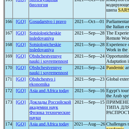
биология
кодирующе
шипа
SARS
166
[GO]
Gosudarstvo i pravo
2021―Oct―01
Parliamentar
the Italian 
167
[GO]
Sotsiologicheskie
2021―Sep―28
The Experie
issledovaniya
Remote Work
168
[GO]
Sotsiologicheskie
2021―Sep―28
Experience 
issledovaniya
Work in the
169
[GO]
Obshchestvennye
2021―Sep―24
Opportuniti
nauki i sovremennost
Adaptation 
170
[GO]
Obshchestvennye
2021―Sep―24
Pandemic
an
nauki i sovremennost
171
[GO]
Obshchestvo i
2021―Sep―23
Global exter
ekonomika
172
[GO]
Asia and Africa today
2021―Sep―16
Egypt’s tour
the Arab spr
173
[GO]
Доклады Российской
2021―Sep―15
ПРИМЕНЕ
академии наук
ТИПА ДЛ
Физика технические
РАСПРОС
науки
174
[GO]
Asia and Africa today
2021―Aug―26
Challenges 