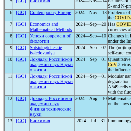
5
[GO]
Биохимия
2024―Nov―14
Features of 
S- and N-pro
6
[GO]
Contemporary Europe
2024―Nov―13
Problems of
the
COVID-
7
[GO]
Economics and
2024―Sep―20
Has
COVID
Mathematical Methods
currencies o
8
[GO]
Успехи современной
2024―Sep―10
Changes in E
биологии
under the In
9
[GO]
Sotsiologicheskie
2024―Sep―07
The (no)imp
issledovaniya
self-care: co
10
[GO]
Доклады Российской
2024―Sep―01
Quantitative
академии наук Науки
CoV
-2 virus
о жизни
the influenc
11
[GO]
Доклады Российской
2024―Sep―01
Modular nano
академии наук Науки
degradation 
о жизни
A549 cells w
with the fl
12
[GO]
Доклады Российской
2024―Aug―10
Mathematica
академии наук
on the laws 
Физика технические
науки
13
[GO]
Биохимия
2024―Jul―31
Immunology