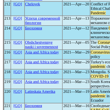
212
[GO]
Chelovek
2021―Apr―20
Conflict of 
Ethical Chal
Pandemic
213
[GO]
Успехи современной
2021―Apr―13
Поражение 
биологии
механизм 
214
[GO]
Биохимия
2021―Apr―12
Пандемия
клинически
механизмы
215
[GO]
Obshchestvennye
2021―Apr―05
The
Coronav
nauki i sovremennost
Social Polic
216
[GO]
Asia and Africa today
2021―Mar―29
Coronavirus
policy
217
[GO]
Asia and Africa today
2021―Mar―29
Turkey's eco
pandemic
ch
218
[GO]
Asia and Africa today
2021―Mar―23
Mongolia. So
COVID-19
219
[GO]
Asia and Africa today
2021―Mar―23
South Korea
perspective
220
[GO]
Latinskaia Amerika
2021―Mar―19
Latin Americ
pandemic
in
Ecuador
221
[GO]
Биохимия
2021―Mar―16
Свободные