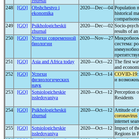
zhurnal
248
[GO]
Obshchestvo i
2020―Dec―04
Population 
ekonomika
historical m
comparisons
249
[GO]
Psikhologicheskii
2020―Dec―02
Socio-psycho
zhurnal
results of a
250
[GO]
Успехи современной
2020―Nov―27
Микробиом
биологии
система: р
иммунобиол
препятств
251
[GO]
Asia and Africa today
2020―Oct―22
The first w
and economi
252
[GO]
Успехи
2020―Oct―14
COVID-19
физиологических
и возможны
наук
253
[GO]
Sotsiologicheskie
2020―Oct―12
Perception o
issledovaniya
Residents
254
[GO]
Psikhologicheskii
2020―Oct―12
Attitude of r
zhurnal
coronavirus
internet sea
255
[GO]
Sotsiologicheskie
2020―Oct―12
Impact of t
issledovaniya
Regions in P