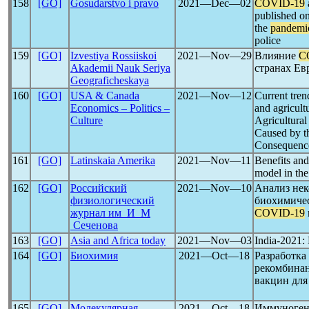
158
[GO]
Gosudarstvo i pravo
2021―Dec―02
COVID-19
published on
the
pandemi
police
159
[GO]
Izvestiya Rossiiskoi
2021―Nov―29
Влияние
C
Akademii Nauk Seriya
странах Ев
Geograficheskaya
160
[GO]
USA & Canada
2021―Nov―12
Current tren
Economics – Politics –
and agricult
Culture
Agricultural
Caused by 
Consequence
161
[GO]
Latinskaia Amerika
2021―Nov―11
Benefits and 
model in the
162
[GO]
Российский
2021―Nov―10
Анализ нек
физиологический
биохимичес
журнал им И М
COVID-19
Сеченова
163
[GO]
Asia and Africa today
2021―Nov―03
India-2021: 
164
[GO]
Биохимия
2021―Oct―18
Разработка
рекомбинан
вакцин дл
165
[GO]
Молекулярная
2021―Oct―18
Иммуноген