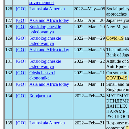
sovremennost
126
[GO]
Latinskaia Amerika
2022―May―05
Social polic
approaches
127
[GO]
Asia and Africa today
2022―Apr―26
Japanese yo
128
[GO]
Sotsiologicheskie
2022―Mar―29
New Migrati
issledovaniya
129
[GO]
Sotsiologicheskie
2022―Mar―29
Covid-19
an
issledovaniya
130
[GO]
Asia and Africa today
2022―Mar―25
The anti-cri
Bank of Jap
131
[GO]
Sotsiologicheskie
2022―Mar―22
Attitude of 
issledovaniya
Anti-Epidemi
132
[GO]
Obshchestvo i
2022―Mar―21
On some tre
ekonomika
COVID-19
133
[GO]
Asia and Africa today
2022―Mar―11
Small and m
Singapore in
134
[GO]
Биофизика
2022―Feb―24
МАТЕМАТ
ЭПИДЕМ
ДАННЫХ 
ПАРАМЕТ
РАСПРОС
135
[GO]
Latinskaia Amerika
2022―Feb―21
Response me
context of
C