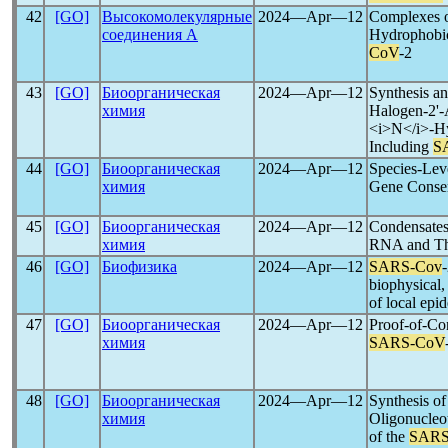
42
[GO]
Высокомолекулярные
2024―Apr―12
Complexes of
соединения А
Hydrophobic
CoV
-2
43
[GO]
Биоорганическая
2024―Apr―12
Synthesis an
химия
Halogen-2'-A
<i>N</i>-Hy
Including
S
44
[GO]
Биоорганическая
2024―Apr―12
Species-Leve
химия
Gene Conser
45
[GO]
Биоорганическая
2024―Apr―12
Condensate
химия
RNA and The
46
[GO]
Биофизика
2024―Apr―12
SARS-Cov
biophysical,
of local epi
47
[GO]
Биоорганическая
2024―Apr―12
Proof-of-Co
химия
SARS-CoV
48
[GO]
Биоорганическая
2024―Apr―12
Synthesis o
химия
Oligonucleot
of the
SARS