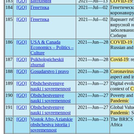
183
[GO]
Биохимия
2021―Jul―13
COVID-19
184
[GO]
Генетика
2021―Jul―02
Генетическ
коронавир
185
[GO]
Генетика
2021―Jul―02
Вариант rs
вирусной 
заболевани
Сибири
186
[GO]
USA & Canada
2021―Jun―28
COVID-19
Economics – Politics –
Russian and
Culture
187
[GO]
Psikhologicheskii
2021―Jun―28
Covid-19
: r
zhurnal
188
[GO]
Gosudarstvo i pravo
2021―Jun―28
Coronavirus
aspect and i
189
[GO]
Obshchestvennye
2021―Jun―27
Digital evol
nauki i sovremennost
context of
C
190
[GO]
Obshchestvennye
2021―Jun―27
Poverty and 
nauki i sovremennost
Pandemic
191
[GO]
Obshchestvennye
2021―Jun―27
Global Valu
nauki i sovremennost
Pandemic
: 
192
[GO]
Vostok Afro-Aziatskie
2021―Jun―23
The BRICS 
obshchestva istoriia i
Africa
sovremennost