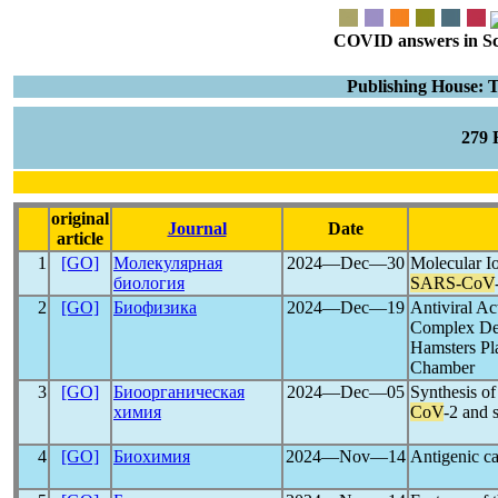
COVID answers in Scie
Publishing House: 
279
original
Journal
Date
article
1
[GO]
Молекулярная
2024―Dec―30
Molecular I
биология
SARS-CoV
2
[GO]
Биофизика
2024―Dec―19
Antiviral Act
Complex De
Hamsters Pl
Chamber
3
[GO]
Биоорганическая
2024―Dec―05
Synthesis of
химия
CoV
-2 and 
4
[GO]
Биохимия
2024―Nov―14
Antigenic c