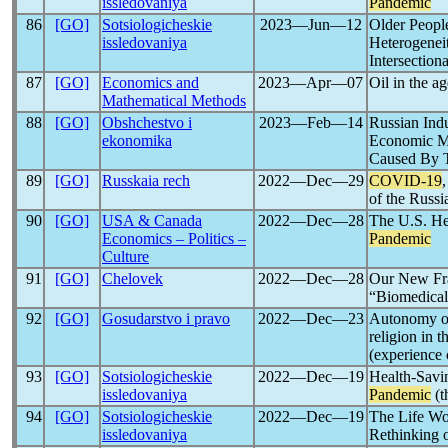
issledovaniya
Pandemic
86
[GO]
Sotsiologicheskie
2023―Jun―12
Older Peop
issledovaniya
Heterogenei
Intersection
87
[GO]
Economics and
2023―Apr―07
Oil in the a
Mathematical Methods
88
[GO]
Obshchestvo i
2023―Feb―14
Russian Ind
ekonomika
Economic Mo
Caused By
89
[GO]
Russkaia rech
2022―Dec―29
COVID-19
of the Russ
90
[GO]
USA & Canada
2022―Dec―28
The U.S. He
Economics – Politics –
Pandemic
Culture
91
[GO]
Chelovek
2022―Dec―28
Our New Fra
“Biomedical
92
[GO]
Gosudarstvo i pravo
2022―Dec―23
Autonomy of
religion in t
(experience 
93
[GO]
Sotsiologicheskie
2022―Dec―19
Health-Savin
issledovaniya
Pandemic
(t
94
[GO]
Sotsiologicheskie
2022―Dec―19
The Life Wor
issledovaniya
Rethinking 