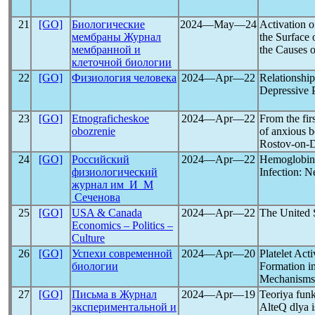
21
[GO]
Биологические
2024―May―24
Activation 
мембраны Журнал
the Surface 
мембранной и
the Causes 
клеточной биологии
22
[GO]
Физиология человека
2024―Apr―22
Relationshi
Depressive 
23
[GO]
Etnograficheskoe
2024―Apr―22
From the fir
obozrenie
of anxious b
Rostov-on-
24
[GO]
Российский
2024―Apr―22
Hemoglobin 
физиологический
Infection: 
журнал им И М
Сеченова
25
[GO]
USA & Canada
2024―Apr―22
The United S
Economics – Politics –
Culture
26
[GO]
Успехи современной
2024―Apr―20
Platelet Ac
биологии
Formation in
Mechanisms 
27
[GO]
Письма в Журнал
2024―Apr―19
Teoriya funk
экспериментальной и
AlteQ dlya 