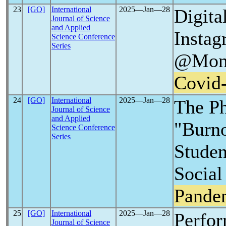
23
[GO]
International
2025―Jan―28
Digit
Journal of Science
and Applied
Instag
Science Conference
Series
@Monu
Covid
24
[GO]
International
2025―Jan―28
The P
Journal of Science
and Applied
"Burn
Science Conference
Series
Studen
Social 
Pande
25
[GO]
International
2025―Jan―28
Perfor
Journal of Science