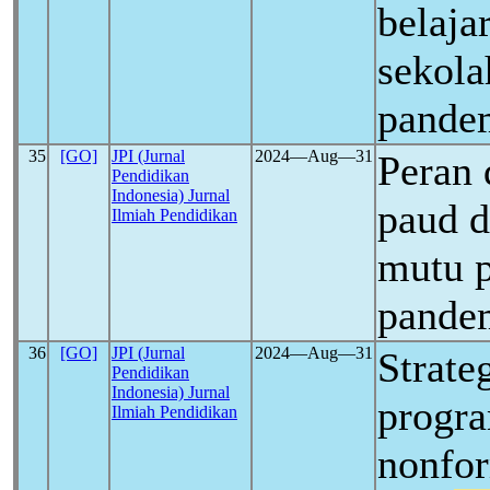
belajar
sekola
pande
35
[GO]
JPI (Jurnal
2024―Aug―31
Peran 
Pendidikan
Indonesia) Jurnal
paud 
Ilmiah Pendidikan
mutu 
pande
36
[GO]
JPI (Jurnal
2024―Aug―31
Strate
Pendidikan
Indonesia) Jurnal
progr
Ilmiah Pendidikan
nonfor