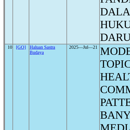
DALA
HUKU
DARU
10
[GO]
Haluan Sastra
2025―Jul―21
MODE
Budaya
TOPI
HEAL
COMM
PATT
BANY
MEDI