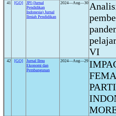
41
[GO]
JPI (Jurnal
2024―Aug―30
Analis
Pendidikan
Indonesia) Jurnal
pembel
Ilmiah Pendidikan
pande
pelaja
VI
42
[GO]
Jurnal Ilmu
2024―Aug―29
IMPA
Ekonomi dan
Pembangunan
FEMA
PARTI
INDO
MORE