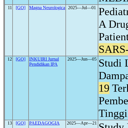
11
[GO]
Magna Neurologica
2025―Jul―01
Pediat
A Drug
Patien
SARS
12
[GO]
INKUIRI Jurnal
2025―Jun―05
Studi 
Pendidikan IPA
Dampa
19
Ter
Pembel
Tinggi
13
[GO]
PAEDAGOGIA
2025―Apr―21
Study 