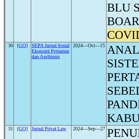
BLU 
BOAR
COVI
30
[GO]
SEPA Jurnal Sosial
2024―Oct―15
ANAL
Ekonomi Pertanian
dan Agribisnis
SIST
PERT
SEBE
PAND
KABU
31
[GO]
Jurnal Privat Law
2024―Sep―27
PENU