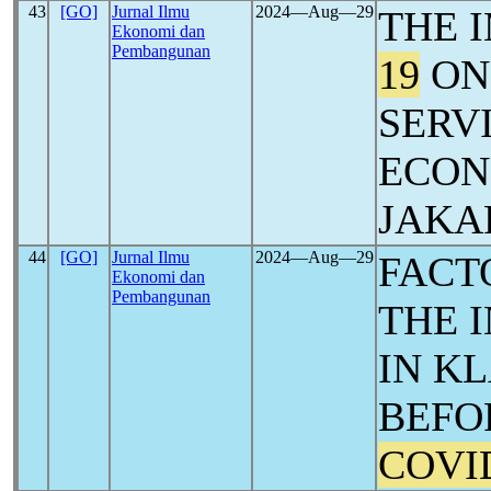
43
[GO]
Jurnal Ilmu
2024―Aug―29
THE 
Ekonomi dan
Pembangunan
19
ON
SERV
ECON
JAKA
44
[GO]
Jurnal Ilmu
2024―Aug―29
FACT
Ekonomi dan
Pembangunan
THE 
IN K
BEFO
COVI