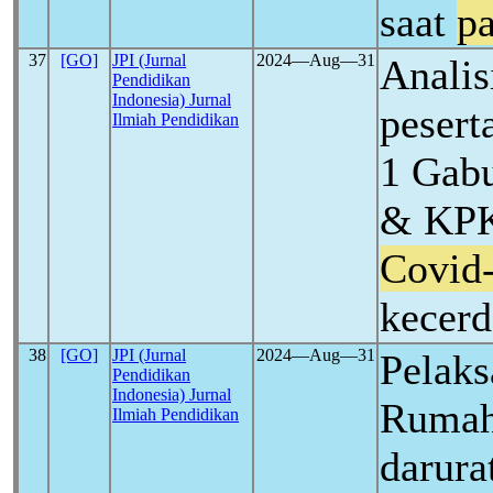
saat
p
37
[GO]
JPI (Jurnal
2024―Aug―31
Analis
Pendidikan
Indonesia) Jurnal
pesert
Ilmiah Pendidikan
1 Gab
& KPK
Covid
kecerd
38
[GO]
JPI (Jurnal
2024―Aug―31
Pelaks
Pendidikan
Indonesia) Jurnal
Rumah
Ilmiah Pendidikan
darura