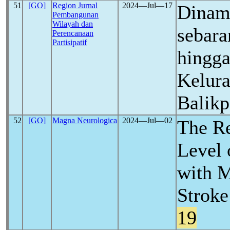
51
[GO]
Region Jurnal
2024―Jul―17
Dinami
Pembangunan
Wilayah dan
sebara
Perencanaan
Partisipatif
hingga
Kelur
Balik
52
[GO]
Magna Neurologica
2024―Jul―02
The Re
Level
with M
Stroke
19