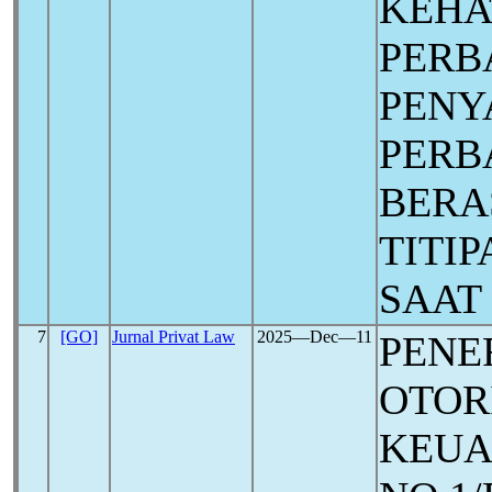
KEHA
PERB
PENY
PERB
BERA
TITI
SAAT
7
[GO]
Jurnal Privat Law
2025―Dec―11
PENE
OTOR
KEU