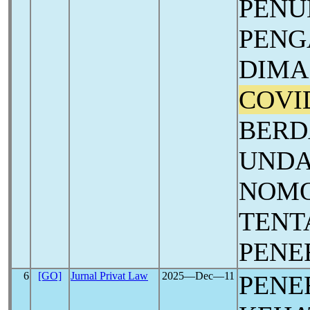
PENU
PENG
DIMA
COVI
BERD
UND
NOMO
TENT
PENE
6
[GO]
Jurnal Privat Law
2025―Dec―11
PENE