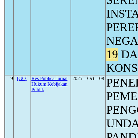
SERE
INST
PERE
NEGA
19
DA
KONS
9
[GO]
Res Publica Jurnal
2025―Oct―08
PENE
Hukum Kebijakan
Publik
PEME
PENG
UNDA
PAND