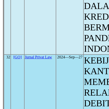
DALA
KRED
BERM
PAND
INDO
32
[GO]
Jurnal Privat Law
2024―Sep―27
KEBI
KANT
MEM
RELA
DEBI