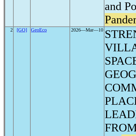
and Po
Pande
2
[GO]
GeoEco
2026―Mar―10
STRE
VILL
SPAC
GEOG
COMM
PLAC
LEAD
FROM