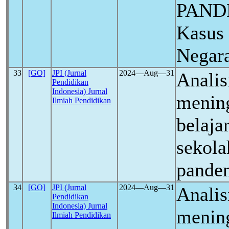
PAND
Kasus
Negara
33
[GO]
JPI (Jurnal
2024―Aug―31
Analis
Pendidikan
Indonesia) Jurnal
mening
Ilmiah Pendidikan
belajar
sekola
pande
34
[GO]
JPI (Jurnal
2024―Aug―31
Analis
Pendidikan
Indonesia) Jurnal
mening
Ilmiah Pendidikan