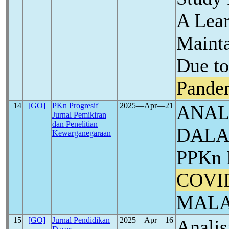
A Lear
Mainta
Due t
Pande
14
[GO]
PKn Progresif
2025―Apr―21
ANAL
Jurnal Pemikiran
dan Penelitian
DALA
Kewarganegaraan
PPKn
COVI
MAL
15
[GO]
Jurnal Pendidikan
2025―Apr―16
Analis