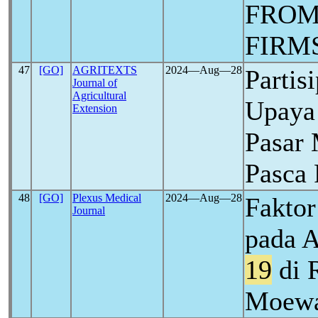
FROM
FIRM
47
[GO]
AGRITEXTS
2024―Aug―28
Partis
Journal of
Agricultural
Upaya
Extension
Pasar
Pasca
48
[GO]
Plexus Medical
2024―Aug―28
Faktor
Journal
pada 
19
di 
Moewa