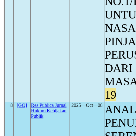
NO.1/
UNTU
NASA
PINJ
PERU
DARI
MASA
19
8
[GO]
Res Publica Jurnal
2025―Oct―08
ANAL
Hukum Kebijakan
Publik
PENU