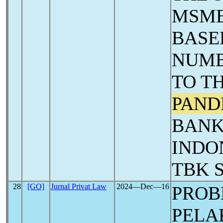
MSME
BASE
NUMB
TO T
PAND
BANK
INDO
TBK 
28
[GO]
Jurnal Privat Law
2024―Dec―16
PROB
PELA