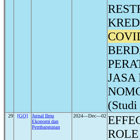
REST
KRED
COVI
BERD
PERA
JASA
NOMOR
(Stud
29
[GO]
Jurnal Ilmu
2024―Dec―02
EFFE
Ekonomi dan
Pembangunan
ROLE