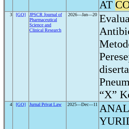
AT
CO
3
[GO]
JPSCR Journal of
2026―Jan―20
Evalua
Pharmaceutical
Science and
Antibi
Clinical Research
Metod
Peres
disert
Pneum
“X” K
4
[GO]
Jurnal Privat Law
2025―Dec―11
ANAL
YURI