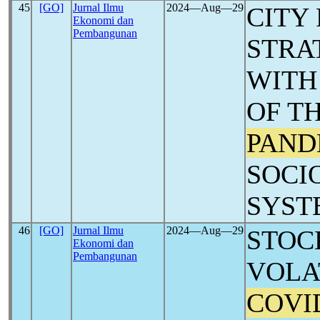
45
[GO]
Jurnal Ilmu
2024―Aug―29
CITY
Ekonomi dan
Pembangunan
STRA
WITH
OF T
PAND
SOCI
SYST
46
[GO]
Jurnal Ilmu
2024―Aug―29
STOC
Ekonomi dan
Pembangunan
VOLA
COVI