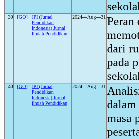
sekola
39
[GO]
JPI (Jurnal
2024―Aug―31
Peran 
Pendidikan
Indonesia) Jurnal
memoti
Ilmiah Pendidikan
dari r
pada p
sekola
40
[GO]
JPI (Jurnal
2024―Aug―31
Analis
Pendidikan
Indonesia) Jurnal
dalam 
Ilmiah Pendidikan
masa 
pesert