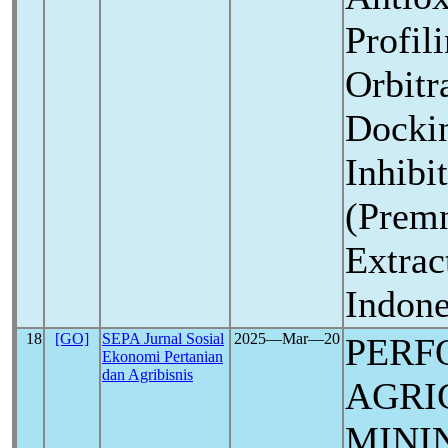
Profi
Orbit
Docki
Inhibi
(Premn
Extrac
Indone
18
[GO]
SEPA Jurnal Sosial
2025―Mar―20
PERF
Ekonomi Pertanian
dan Agribisnis
AGRI
MINI