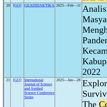
20
[GO]
GEADIDAKTIKA
2025―Feb―11
Analis
Masya
Mengh
Pande
Kecam
Kabup
2022
21
[GO]
International
2025―Jan―28
Explo
Journal of Science
and Applied
Surviv
Science Conference
Series
The
C