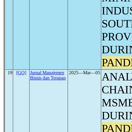
INDU
SOUT
PROV
DURI
PAND
19
[GO]
Jurnal Manajemen
2025―Mar―05
ANAL
Bisnis dan Terapan
CHAIN
MSME
DURI
PAND