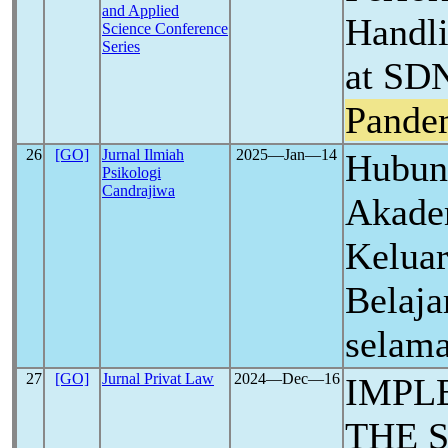
and Applied
Handli
Science Conference
Series
at SDN
Pande
26
[GO]
Jurnal Ilmiah
2025―Jan―14
Hubung
Psikologi
Candrajiwa
Akade
Keluar
Belaja
selam
27
[GO]
Jurnal Privat Law
2024―Dec―16
IMPL
THE 