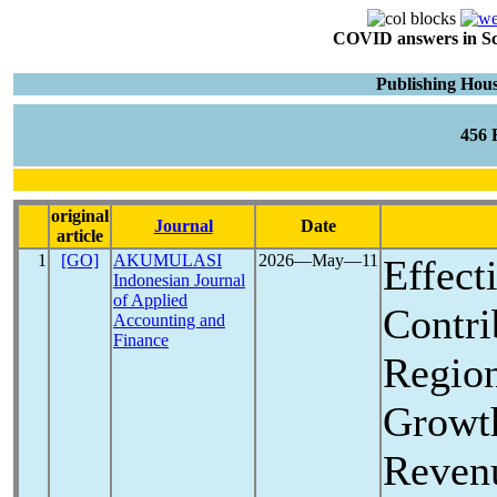
COVID answers in Scie
Publishing Hous
456
original
Journal
Date
article
1
[GO]
AKUMULASI
2026―May―11
Effect
Indonesian Journal
of Applied
Contri
Accounting and
Finance
Region
Growt
Revenu