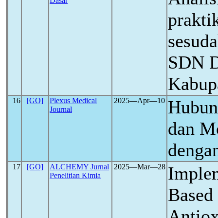
Dasar
prakti
sesud
SDN D
Kabup
16
[GO]
Plexus Medical
2025―Apr―10
Hubung
Journal
dan Mo
denga
17
[GO]
ALCHEMY Jurnal
2025―Mar―28
Implem
Penelitian Kimia
Based 
Antio