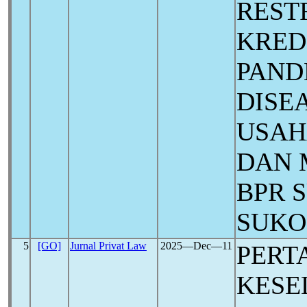
REST
KRED
PAND
DISEA
USAH
DAN 
BPR 
SUKO
5
[GO]
Jurnal Privat Law
2025―Dec―11
PERT
KESE