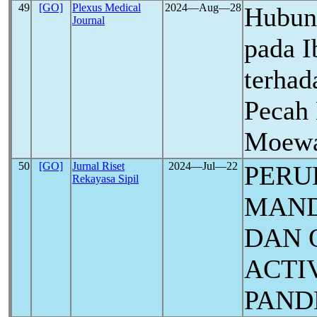
49
[GO]
Plexus Medical
2024―Aug―28
Hubun
Journal
pada 
terhad
Pecah 
Moewa
50
[GO]
Jurnal Riset
2024―Jul―22
PERU
Rekayasa Sipil
MAND
DAN 
ACTI
PAND