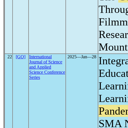
Throu
Filmm
Resear
Mount
22
[GO]
International
2025―Jan―28
Integr
Journal of Science
and Applied
Educat
Science Conference
Series
Learni
Learn
Pande
SMA N