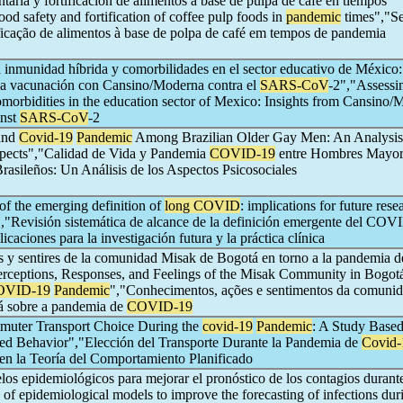
taria y fortificación de alimentos a base de pulpa de café en tiempos
d safety and fortification of coffee pulp foods in
pandemic
times","S
ificação de alimentos à base de polpa de café em tempos de pandemia
 inmunidad híbrida y comorbilidades en el sector educativo de México:
 la vacunación con Cansino/Moderna contra el
SARS-CoV
-2","Assessi
morbidities in the education sector of Mexico: Insights from Cansino/
inst
SARS-CoV
-2
 and
Covid-19
Pandemic
Among Brazilian Older Gay Men: An Analysis
pects","Calidad de Vida y Pandemia
COVID-19
entre Hombres Mayor
asileños: Un Análisis de los Aspectos Psicosociales
of the emerging definition of
long COVID
: implications for future res
e","Revisión sistemática de alcance de la definición emergente del COV
icaciones para la investigación futura y la práctica clínica
s y sentires de la comunidad Misak de Bogotá en torno a la pandemia d
erceptions, Responses, and Feelings of the Misak Community in Bogot
OVID-19
Pandemic
","Conhecimentos, ações e sentimentos da comuni
á sobre a pandemia de
COVID-19
muter Transport Choice During the
covid-19
Pandemic
: A Study Based
ed Behavior","Elección del Transporte Durante la Pandemia de
Covid-
en la Teoría del Comportamiento Planificado
os epidemiológicos para mejorar el pronóstico de los contagios durant
f epidemiological models to improve the forecasting of infections dur