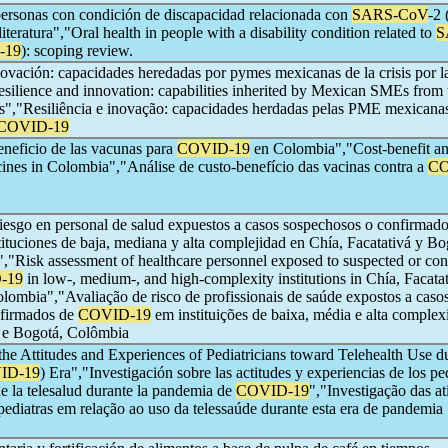
personas con condición de discapacidad relacionada con
SARS-CoV
-2 
 literatura","Oral health in people with a disability condition related to
S
-19
): scoping review.
novación: capacidades heredadas por pymes mexicanas de la crisis por l
esilience and innovation: capabilities inherited by Mexican SMEs from 
is","Resiliência e inovação: capacidades herdadas pelas PME mexicanas
COVID-19
eneficio de las vacunas para
COVID-19
en Colombia","Cost-benefit an
ines in Colombia","Análise de custo-benefício das vacinas contra a
CO
riesgo en personal de salud expuestos a casos sospechosos o confirmad
tituciones de baja, mediana y alta complejidad en Chía, Facatativá y Bo
,"Risk assessment of healthcare personnel exposed to suspected or co
-19
in low-, medium-, and high-complexity institutions in Chía, Facata
lombia","Avaliação de risco de profissionais de saúde expostos a caso
nfirmados de
COVID-19
em instituições de baixa, média e alta comple
á e Bogotá, Colômbia
 the Attitudes and Experiences of Pediatricians toward Telehealth Use du
ID-19
) Era","Investigación sobre las actitudes y experiencias de los pe
de la telesalud durante la pandemia de
COVID-19
","Investigação das at
pediatras em relação ao uso da telessaúde durante esta era de pandemia