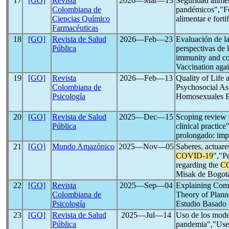
17
[GO]
Revista
2026―Mar―13
Seguridad alimen
Colombiana de
pandémicos","Foo
Ciencias Químico
alimentar e fort
Farmacéuticas
18
[GO]
Revista de Salud
2026―Feb―23
Evaluación de la
Pública
perspectivas de
immunity and co
Vaccination aga
19
[GO]
Revista
2026―Feb―13
Quality of Life
Colombiana de
Psychosocial As
Psicología
Homosexuales Br
20
[GO]
Revista de Salud
2025―Dec―15
Scoping review 
Pública
clinical practic
prolongado: impl
21
[GO]
Mundo Amazónico
2025―Nov―05
Saberes, actuare
COVID-19
","P
regarding the
C
Misak de Bogot
22
[GO]
Revista
2025―Sep―04
Explaining Com
Colombiana de
Theory of Plann
Psicología
Estudio Basado 
23
[GO]
Revista de Salud
2025―Jul―14
Uso de los model
Pública
pandemia","Use o