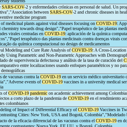
ersity students
e
SARS-COV
-2 y enfermedades crónicas en personal de salud. Un pr
tiva","Association between
SARS-COV
-2 and chronic diseases in heal
eventive medicine program
 of medicinal plants against viral diseases focusing on
COVID-19
: App
 chemistry towards drug design","Papel terapéutico de las plantas medi
ades virales centradas en
COVID-19
: aplicación de la química computa
os","Papel terapêutico das plantas medicinais contra doenças virais c
licação da química computacional no design de medicamentos
val Modeling and Cure Rate Analysis of
COVID-19
: A Cross-Location
udy Using Parametric and Non-Parametric Approaches with Demograp
ado de supervivencia defectuosa y análisis de la tasa de curación del
C
comparativo entre localizaciones usando enfoques paramétricos y no par
s demográficas
s de vacunas contra la
COVID-19
en un servicio médico universitario 
ia","Adverse events of
COVID-19
vaccines in a university medical ser
ia
ts of
COVID-19
pandemic
on academic achievement among Colombia
ectos a corto plazo de la pandemia de
COVID-19
en el rendimiento a
ntes colombianos
eling of Impact of Differential Efficacy of
COVID-19
Vaccines in Tw
ontrasting Cities: New York, USA and Bogotá, Colombia","Modelado
acto de la eficacia diferencial de las vacunas contra el
COVID-19
en d
mente contrastantes: Nueva York, EE.UU. y Bogotá, Colombia