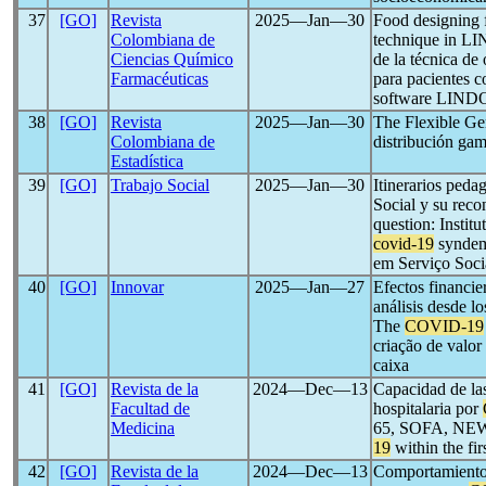
37
[GO]
Revista
2025―Jan―30
Food designing 
Colombiana de
technique in LI
Ciencias Químico
de la técnica d
Farmacéuticas
para pacientes 
software LIND
38
[GO]
Revista
2025―Jan―30
The Flexible Ge
Colombiana de
distribución gam
Estadística
39
[GO]
Trabajo Social
2025―Jan―30
Itinerarios peda
Social y su reco
question: Instit
covid-19
syndemi
em Serviço Soci
40
[GO]
Innovar
2025―Jan―27
Efectos financie
análisis desde l
The
COVID-19
criação de valo
caixa
41
[GO]
Revista de la
2024―Dec―13
Capacidad de l
Facultad de
hospitalaria por
Medicina
65, SOFA, NEWS2
19
within the fir
42
[GO]
Revista de la
2024―Dec―13
Comportamiento 