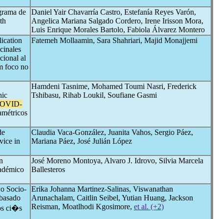
ograma de
Daniel Yair Chavarría Castro, Estefanía Reyes Varón,
th
Angelica Mariana Salgado Cordero, Irene Irisson Mora,
Luis Enrique Morales Bartolo, Fabiola Álvarez Montero
lication
Fatemeh Mollaamin, Sara Shahriari, Majid Monajjemi
cinales
cional al
om foco no
Hamdeni Tasnime, Mohamed Toumi Nasri, Frederick
hic
Tshibasu, Rihab Loukil, Soufiane Gasmi
OVID-
amétricos
de
Claudia Vaca-González, Juanita Vahos, Sergio Páez,
vice in
Mariana Páez, José Julián López
n
José Moreno Montoya, Alvaro J. Idrovo, Silvia Marcela
cadémico
Ballesteros
o Socio-
Erika Johanna Martinez-Salinas, Viswanathan
 basado
Arunachalam, Caitlin Seibel, Yutian Huang, Jackson
Reisman, Moatlhodi Kgosimore,
et al. (+2)
os ci�s