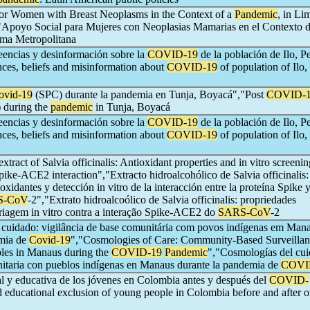
for Women with Breast Neoplasms in the Context of a
Pandemic
, in Li
"Apoyo Social para Mujeres con Neoplasias Mamarias en el Contexto 
ma Metropolitana
eencias y desinformación sobre la
COVID-19
de la población de Ilo, P
ces, beliefs and misinformation about
COVID-19
of population of Ilo,
ovid-19
(SPC) durante la pandemia en Tunja, Boyacá","Post
COVID-
 during the
pandemic
in Tunja, Boyacá
eencias y desinformación sobre la
COVID-19
de la población de Ilo, P
ces, beliefs and misinformation about
COVID-19
of population of Ilo,
xtract of Salvia officinalis: Antioxidant properties and in vitro screenin
pike-ACE2 interaction","Extracto hidroalcohólico de Salvia officinalis:
xidantes y detección in vitro de la interacción entre la proteína Spike y
S-CoV
-2","Extrato hidroalcoólico de Salvia officinalis: propriedades
triagem in vitro contra a interação Spike-ACE2 do
SARS-CoV
-2
cuidado: vigilância de base comunitária com povos indígenas em Man
emia de
Covid-19
","Cosmologies of Care: Community-Based Surveillan
les in Manaus during the
COVID-19
Pandemic
","Cosmologías del cui
nitaria con pueblos indígenas en Manaus durante la pandemia de
COVI
l y educativa de los jóvenes en Colombia antes y después del
COVID-
 educational exclusion of young people in Colombia before and after o