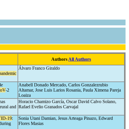
Authors
All Authors
Álvaro Franco Giraldo
pandemic
de
Anabell Donado Mercado, Carlos Gonzalezrubio
oV
-2
Altamar, Jose Luis Larios Rosania, Paula Ximena Pareja
Loaiza
nas
Horacio Chamizo García, Oscar David Calvo Solano,
rural and
Rafael Evelio Granados Carvajal
ID-19
:
Sonia Utani Damian, Jesus Arteaga Pinazo, Edward
during
Flores Masias