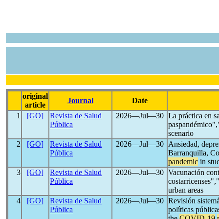
original
Journal
Date
article
1
[GO]
Revista de Salud
2026―Jul―30
La práctica en sa
Pública
paspandémico","H
scenario
2
[GO]
Revista de Salud
2026―Jul―30
Ansiedad, depre
Pública
Barranquilla, C
pandemic
in stu
3
[GO]
Revista de Salud
2026―Jul―30
Vacunación con
Pública
costarricenses",
urban areas
4
[GO]
Revista de Salud
2026―Jul―30
Revisión sistemá
Pública
políticas públi
the
COVID-19