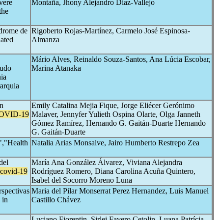
vere
Montaña, Jhony Alejandro Díaz-Vallejo
the
ndrome de
Rigoberto Rojas-Martínez, Carmelo José Espinosa-
iated
Almanza
Mário Alves, Reinaldo Souza-Santos, Ana Lúcia Escobar,
gudo
Marina Atanaka
ia
arquia
n
Emily Catalina Mejia Fique, Jorge Eliécer Gerónimo
OVID-19
Malaver, Jennyfer Yulieth Ospina Olarte, Olga Janneth
Gómez Ramírez, Hernando G. Gaitán-Duarte Hernando
G. Gaitán-Duarte
,"Health
Natalia Arias Monsalve, Jairo Humberto Restrepo Zea
del
María Ana González Álvarez, Viviana Alejandra
covid-19
Rodríguez Romero, Diana Carolina Acuña Quintero,
Isabel del Socorro Moreno Luna
rspectivas
Maria del Pilar Monserrat Perez Hernandez, Luis Manuel
 in
Castillo Chávez
Luciano Fiorentin, Sirlei Favero Cetolin, Luana Patrícia