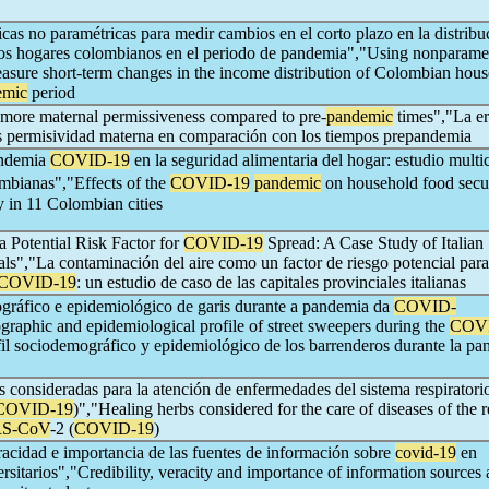
as no paramétricas para medir cambios en el corto plazo en la distribu
 los hogares colombianos en el periodo de pandemia","Using nonparame
easure short-term changes in the income distribution of Colombian hou
emic
period
 more maternal permissiveness compared to pre-
pandemic
times","La er
s permisividad materna en comparación con los tiempos prepandemia
andemia
COVID-19
en la seguridad alimentaria del hogar: estudio multi
mbianas","Effects of the
COVID-19
pandemic
on household food secur
y in 11 Colombian cities
 a Potential Risk Factor for
COVID-19
Spread: A Case Study of Italian
als","La contaminación del aire como un factor de riesgo potencial para
COVID-19
: un estudio de caso de las capitales provinciales italianas
ográfico e epidemiológico de garis durante a pandemia da
COVID-
raphic and epidemiological profile of street sweepers during the
COV
fil sociodemográfico y epidemiológico de los barrenderos durante la p
s consideradas para la atención de enfermedades del sistema respiratori
COVID-19
)","Healing herbs considered for the care of diseases of the r
S-CoV
-2 (
COVID-19
)
racidad e importancia de las fuentes de información sobre
covid-19
en
ersitarios","Credibility, veracity and importance of information sources