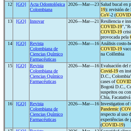
12
[GO]
Acta Odontológica
2026―Mar―23
Salud bucal en 
Colombiana
19
): revisión de
CoV
-2 (
COVID
13
[GO]
Innovar
2026―Mar―21
Resiliencia e in
COVID-19
","R
COVID-19
cris
provocada pela
14
[GO]
Revista
2026―Mar―16
Análisis costo-b
Colombiana de
COVID-19
vacc
Ciencias Químico
na Colômbia
Farmacéuticas
15
[GO]
Revista
2026―Mar―16
Evaluación del 
Colombiana de
Covid-19
en ins
Ciencias Químico
D.C., Colombia"
Farmacéuticas
cases of
COVID
Bogotá D.C., Co
suspeitos ou co
Chía, Facatativ
16
[GO]
Revista
2026―Mar―16
Investigation of
Colombiana de
Pandemic
(
COV
Ciencias Químico
respecto al uso 
Farmacéuticas
experiências de 
(
COVID-19
)