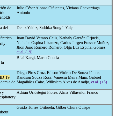
ción de
Julio César Alonso Cifuentes, Viviana Chavarriaga
tric
Antonio
seholds
a del
Deniz Yıldız, Sıddıka Songül Yalçın
céntrico
Juan David Verano Celis, Nathaly Garzón Orjuela,
Nathalie Ospina Lizarazo, Carlos Jurgen Frasser Muñoz,
ity:
Jhon Jairo Romero Romero, Olga Luz Espinal Gómez,
et al. (+9)
Bilal Kargi, Mario Coccia
 la
Diego Pires Cruz, Edison Vitório De Souza Júnior,
ID-19
Randson Souza Rosa, Vanessa Meira Maia, Gabriel
andemia de
Magalhães Cairo, Wilkslam Alves de Araújo,
et al. (+5)
o y
Adrián Urióstegui Flores, Alma Villaseñor Franco
espiratory
Guido Torres-Orihuela, Gilber Chura Quispe
 about