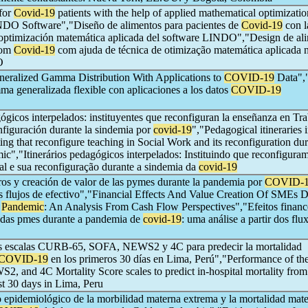
for
Covid-19
patients with the help of applied mathematical optimizatio
NDO Software","Diseño de alimentos para pacientes de
Covid-19
con l
e optimización matemática aplicada del software LINDO","Design de al
com
Covid-19
com ajuda de técnica de otimização matemática aplicada 
O
neralized Gamma Distribution With Applications to
COVID-19
Data",
ma generalizada flexible con aplicaciones a los datos
COVID-19
gógicos interpelados: instituyentes que reconfiguran la enseñanza en Tr
nfiguración durante la sindemia por
covid-19
","Pedagogical itineraries 
uting that reconfigure teaching in Social Work and its reconfiguration du
c","Itinerários pedagógicos interpelados: Instituindo que reconfigura
al e sua reconfiguração durante a sindemia da
covid-19
ros y creación de valor de las pymes durante la pandemia por
COVID-
os flujos de efectivo","Financial Effects And Value Creation Of SMEs 
Pandemic
: An Analysis From Cash Flow Perspectives","Efeitos finance
r das pmes durante a pandemia de
covid-19
: uma análise a partir dos flu
as escalas CURB-65, SOFA, NEWS2 y 4C para predecir la mortalidad
COVID-19
en los primeros 30 días en Lima, Perú","Performance of 
, and 4C Mortality Score scales to predict in-hospital mortality fro
st 30 days in Lima, Peru
epidemiológico de la morbilidad materna extrema y la mortalidad mat