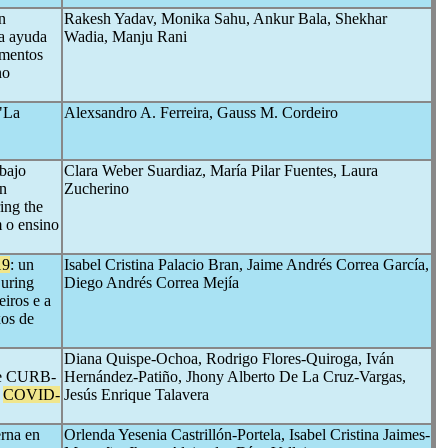
n
Rakesh Yadav, Monika Sahu, Ankur Bala, Shekhar
a ayuda
Wadia, Manju Rani
imentos
no
"La
Alexsandro A. Ferreira, Gauss M. Cordeiro
abajo
Clara Weber Suardiaz, María Pilar Fuentes, Laura
in
Zucherino
ring the
m o ensino
19
: un
Isabel Cristina Palacio Bran, Jaime Andrés Correa García,
During
Diego Andrés Correa Mejía
iros e a
xos de
Diana Quispe-Ochoa, Rodrigo Flores-Quiroga, Iván
the CURB-
Hernández-Patiño, Jhony Alberto De La Cruz-Vargas,
m
COVID-
Jesús Enrique Talavera
erna en
Orlenda Yesenia Castrillón-Portela, Isabel Cristina Jaimes-