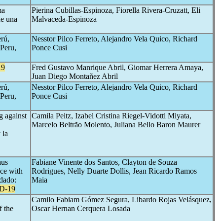
ma
Pierina Cubillas-Espinoza, Fiorella Rivera-Cruzatt, Eli
de una
Malvaceda-Espinoza
erú,
Nesstor Pilco Ferreto, Alejandro Vela Quico, Richard
 Peru,
Ponce Cusi
19
Fred Gustavo Manrique Abril, Giomar Herrera Amaya,
Juan Diego Montañez Abril
erú,
Nesstor Pilco Ferreto, Alejandro Vela Quico, Richard
 Peru,
Ponce Cusi
g against
Camila Peitz, Izabel Cristina Riegel-Vidotti Miyata,
Marcelo Beltrão Molento, Juliana Bello Baron Maurer
 la
aus
Fabiane Vinente dos Santos, Clayton de Souza
ce with
Rodrigues, Nelly Duarte Dollis, Jean Ricardo Ramos
dado:
Maia
D-19
Camilo Fabiam Gómez Segura, Libardo Rojas Velásquez,
f the
Oscar Hernan Cerquera Losada