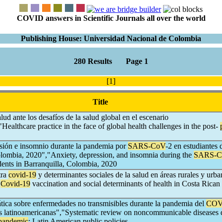
COVID answers in Scientific Journals all over the world
Publishing House: Universidad Nacional de Colombia
280 Results Page 1
[1]
Title
lud ante los desafíos de la salud global en el escenario
ealthcare practice in the face of global health challenges in the post-
sión e insomnio durante la pandemia por
SARS-CoV
-2 en estudiantes 
olombia, 2020","Anxiety, depression, and insomnia during the
SARS-C
dents in Barranquilla, Colombia, 2020
tra
covid-19
y determinantes sociales de la salud en áreas rurales y urba
"
Covid-19
vaccination and social determinants of health in Costa Rican 
tica sobre enfermedades no transmisibles durante la pandemia del
COV
cas latinoamericanas","Systematic review on noncommunicable diseases 
pandemic
: Latin American public policies