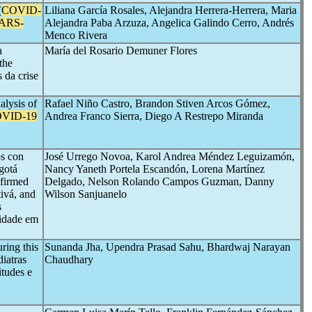
(
COVID-
Liliana García Rosales, Alejandra Herrera-Herrera, Maria
ARS-
Alejandra Paba Arzuza, Angelica Galindo Cerro, Andrés
Menco Rivera
a
María del Rosario Demuner Flores
the
 da crise
alysis of
Rafael Niño Castro, Brandon Stiven Arcos Gómez,
VID-19
Andrea Franco Sierra, Diego A Restrepo Miranda
os con
José Urrego Novoa, Karol Andrea Méndez Leguizamón,
gotá
Nancy Yaneth Portela Escandón, Lorena Martínez
nfirmed
Delgado, Nelson Rolando Campos Guzman, Danny
tivá, and
Wilson Sanjuanelo
s
xidade em
ring this
Sunanda Jha, Upendra Prasad Sahu, Bhardwaj Narayan
diatras
Chaudhary
itudes e