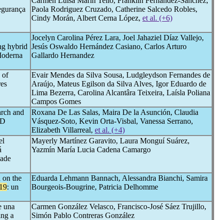
Carmen Luisa Marín Tello, Franklin Fernández-Sánchez,
egurança
Paola Rodriguez Cruzado, Catherine Salcedo Robles,
Cindy Morán, Albert Cerna López,
et al. (+6)
Jocelyn Carolina Pérez Lara, Joel Jahaziel Díaz Vallejo,
ng hybrid
Jesús Oswaldo Hernández Casiano, Carlos Arturo
Moderna
Gallardo Hernandez
 of
Evair Mendes da Silva Sousa, Ludgleydson Fernandes de
es
Araújo, Mateus Egilson da Silva Alves, Igor Eduardo de
Lima Bezerra, Carolina Alcantâra Teixeira, Laísla Poliana
Campos Gomes
earch and
Roxana De Las Salas, Maira De la Asunción, Claudia
ID
Vásquez-Soto, Kevin Orta-Visbal, Vanessa Serrano,
Elizabeth Villarreal,
et al. (+4)
el
Mayerly Martínez Garavito, Laura Monguí Suárez,
á
Yazmín María Lucia Cadena Camargo
dade
 on the
Eduarda Lehmann Bannach, Alessandra Bianchi, Samira
19
: un
Bourgeois-Bougrine, Patricia Delhomme
e una
Carmen González Velasco, Francisco-José Sáez Trujillo,
ing a
Simón Pablo Contreras González