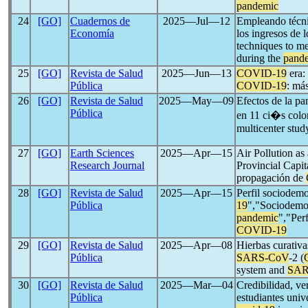
pandemic
24
[GO]
Cuadernos de
2025―Jul―12
Empleando técnic
Economía
los ingresos de
techniques to m
during the
pand
25
[GO]
Revista de Salud
2025―Jun―13
COVID-19
era:
Pública
COVID-19
: má
26
[GO]
Revista de Salud
2025―May―09
Efectos de la p
Pública
en 11 ci�s colo
multicenter stud
27
[GO]
Earth Sciences
2025―Apr―15
Air Pollution as
Research Journal
Provincial Capit
propagación de
28
[GO]
Revista de Salud
2025―Apr―15
Perfil sociodem
Pública
19
","Sociodemog
pandemic
","Per
COVID-19
29
[GO]
Revista de Salud
2025―Apr―08
Hierbas curativa
Pública
SARS-CoV
-2 (
system and
SAR
30
[GO]
Revista de Salud
2025―Mar―04
Credibilidad, ve
Pública
estudiantes univ