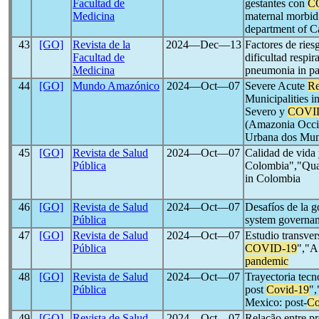
Facultad de
gestantes con
C
Medicina
maternal morbid
department of C
43
[GO]
Revista de la
2024―Dec―13
Factores de ries
Facultad de
dificultad respi
Medicina
pneumonia in pat
44
[GO]
Mundo Amazónico
2024―Oct―07
Severe Acute
Re
Municipalities 
Severo y
COVI
(Amazonia Occi
Urbana dos Mun
45
[GO]
Revista de Salud
2024―Oct―07
Calidad de vida 
Pública
Colombia","Quali
in Colombia
46
[GO]
Revista de Salud
2024―Oct―07
Desafíos de la g
Pública
system governan
47
[GO]
Revista de Salud
2024―Oct―07
Estudio transver
Pública
COVID-19
","A
pandemic
48
[GO]
Revista de Salud
2024―Oct―07
Trayectoria tecn
Pública
post
Covid-19
",
Mexico: post-
Co
49
[GO]
Revista de Salud
2024―Oct―07
Relação entre pr