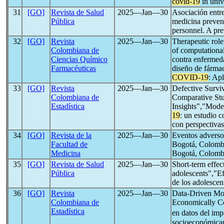
covid-19
in univ
31
[GO]
Revista de Salud
2025―Jan―30
Asociación entr
Pública
medicina preven
personnel. A pr
32
[GO]
Revista
2025―Jan―30
Therapeutic role
Colombiana de
of computational
Ciencias Químico
contra enfermed
Farmacéuticas
diseño de fármac
COVID-19
: Ap
33
[GO]
Revista
2025―Jan―30
Defective Survi
Colombiana de
Comparative St
Estadística
Insights","Model
19
: un estudio 
con perspectiva
34
[GO]
Revista de la
2025―Jan―30
Eventos adverso
Facultad de
Bogotá, Colomb
Medicina
Bogotá, Colomb
35
[GO]
Revista de Salud
2025―Jan―30
Short-term effec
Pública
adolescents","Ef
de los adolesce
36
[GO]
Revista
2025―Jan―30
Data-Driven Mod
Colombiana de
Economically C
Estadística
en datos del imp
socioeconómica