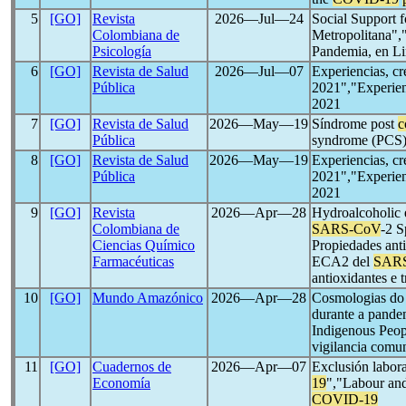
5
[GO]
Revista
2026―Jul―24
Social Support 
Colombiana de
Metropolitana",
Psicología
Pandemia, en Li
6
[GO]
Revista de Salud
2026―Jul―07
Experiencias, cr
Pública
2021","Experien
2021
7
[GO]
Revista de Salud
2026―May―19
Síndrome post
c
Pública
syndrome (PCS)
8
[GO]
Revista de Salud
2026―May―19
Experiencias, cr
Pública
2021","Experien
2021
9
[GO]
Revista
2026―Apr―28
Hydroalcoholic e
Colombiana de
SARS-CoV
-2 S
Ciencias Químico
Propiedades antio
Farmacéuticas
ECA2 del
SAR
antioxidantes e 
10
[GO]
Mundo Amazónico
2026―Apr―28
Cosmologias do 
durante a pand
Indigenous Peop
vigilancia comu
11
[GO]
Cuadernos de
2026―Apr―07
Exclusión labora
Economía
19
","Labour and
COVID-19