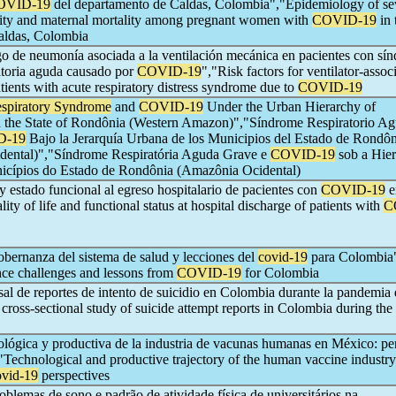
OVID-19
del departamento de Caldas, Colombia","Epidemiology of se
ity and maternal mortality among pregnant women with
COVID-19
in 
aldas, Colombia
go de neumonía asociada a la ventilación mecánica en pacientes con sí
ratoria aguda causado por
COVID-19
","Risk factors for ventilator-assoc
ients with acute respiratory distress syndrome due to
COVID-19
spiratory Syndrome
and
COVID-19
Under the Urban Hierarchy of
in the State of Rondônia (Western Amazon)","Síndrome Respiratorio A
D-19
Bajo la Jerarquía Urbana de los Municipios del Estado de Rondôn
dental)","Síndrome Respiratória Aguda Grave e
COVID-19
sob a Hier
icípios do Estado de Rondônia (Amazônia Ocidental)
y estado funcional al egreso hospitalario de pacientes con
COVID-19
e
ty of life and functional status at hospital discharge of patients with
C
obernanza del sistema de salud y lecciones del
covid-19
para Colombia"
ce challenges and lessons from
COVID-19
for Colombia
sal de reportes de intento de suicidio en Colombia durante la pandemia 
 cross-sectional study of suicide attempt reports in Colombia during the
ológica y productiva de la industria de vacunas humanas en México: pe
"Technological and productive trajectory of the human vaccine industry
vid-19
perspectives
oblemas de sono e padrão de atividade física de universitários na