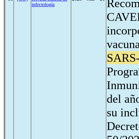
Recom
infectología
CAVEI
incorp
vacuna
SARS
Progra
Inmuni
del añ
su inc
Decret