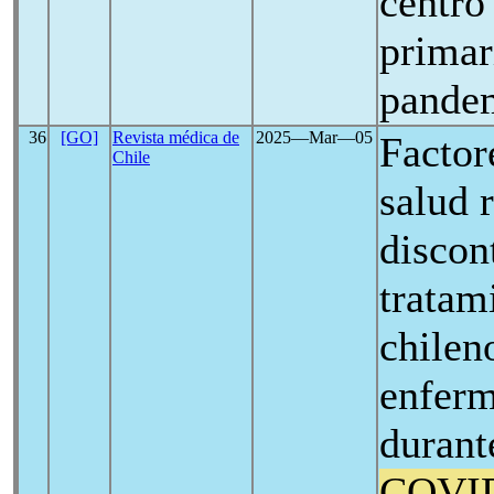
centro
primar
pande
36
[GO]
Revista médica de
2025―Mar―05
Factor
Chile
salud 
discon
tratam
chilen
enferm
durant
COVI