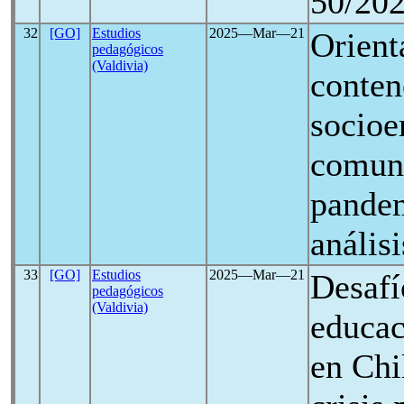
50/20
32
[GO]
Estudios
2025―Mar―21
Orient
pedagógicos
(Valdivia)
conten
socioe
comuni
pande
anális
33
[GO]
Estudios
2025―Mar―21
Desafí
pedagógicos
(Valdivia)
educac
en Chi