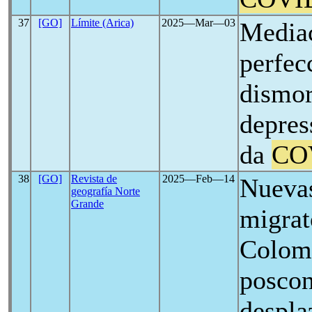
37
[GO]
Límite (Arica)
2025―Mar―03
Media
perfec
dismor
depres
da
CO
38
[GO]
Revista de
2025―Feb―14
Nueva
geografía Norte
Grande
migrat
Colomb
posconf
despla