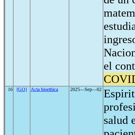
matemá
estudi
ingres
Nacion
el con
COVI
16
[GO]
Acta bioethica
2025―Sep―02
Espiri
profes
salud 
pacien