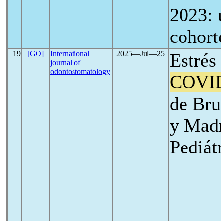
2023: 
cohort
19
[GO]
International
2025―Jul―25
Estrés
journal of
odontostomatology
COVI
de Bru
y Madr
Pediát