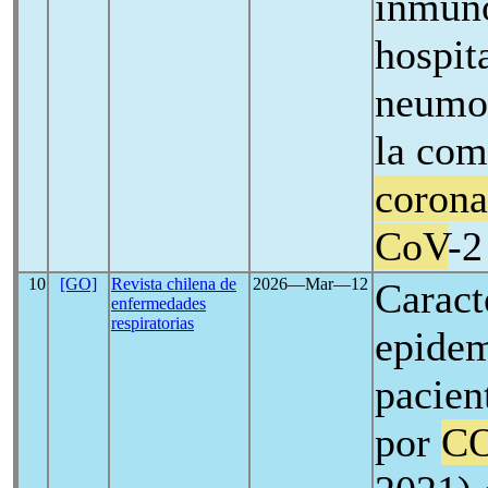
inmun
hospit
neumon
la com
corona
CoV
-2
10
[GO]
Revista chilena de
2026―Mar―12
Caract
enfermedades
respiratorias
epidem
pacien
por
CO