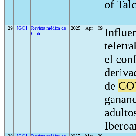
of Tal
29
[GO]
Revista médica de
2025―Apr―09
Influe
Chile
teletr
el con
deriva
de
CO
gananc
adulto
Iberoa