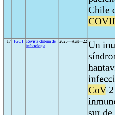
Chile 
COVI
17
[GO]
Revista chilena de
2025―Aug―22
Un inu
infectología
síndro
hantav
infecc
CoV
-2
inmun
sur de