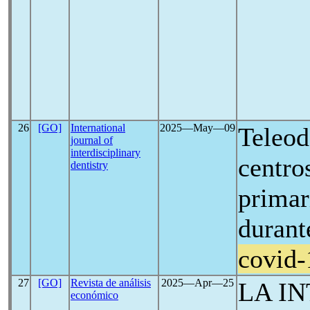
26
[GO]
International
2025―May―09
Teleod
journal of
interdisciplinary
centro
dentistry
primar
durant
covid-
27
[GO]
Revista de análisis
2025―Apr―25
LA I
económico