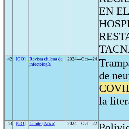
EN E
HOSP
REST
TACN
42
[GO]
Revista chilena de
2024―Oct―24
Trampa
infectología
de neu
COVI
la lite
43
[GO]
Límite (Arica)
2024―Oct―22
Polivi