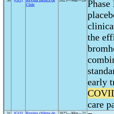
30
[GO]
Revista médica de
2025―Mar―28
Phase 
Chile
placeb
clinica
the eff
bromhe
combin
standa
early 
COVI
care p
31
[GO]
Revista chilena de
2025―Mar―21