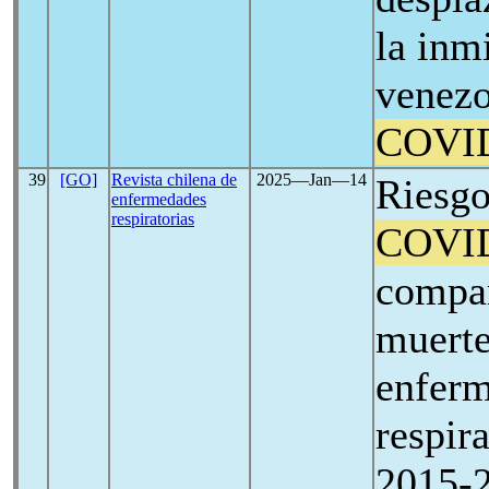
la inm
venezo
COVI
39
[GO]
Revista chilena de
2025―Jan―14
Riesgo
enfermedades
respiratorias
COVI
compar
muerte
enfer
respir
2015-2