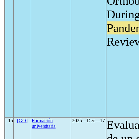
Orthod
Durin
Pande
Revie
15
[GO]
Formación
2025―Dec―17
Evalua
universitaria
de un 