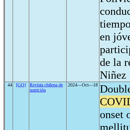
conduc
tiemp
en jóv
partic
de la 
Niñez
44
[GO]
Revista chilena de
2024―Oct―18
Double
nutrición
COVI
onset 
mellit