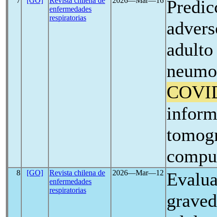
7
[GO]
Revista chilena de
2026―Mar―16
Predic
enfermedades
respiratorias
advers
adulto
neumon
COVI
inform
tomogr
comput
8
[GO]
Revista chilena de
2026―Mar―12
Evalua
enfermedades
respiratorias
graved