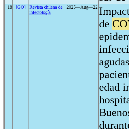
18
[GO]
Revista chilena de
2025―Aug―22
Impact
infectología
de
CO
epidem
infecc
agudas
pacien
edad i
hospit
Buenos
durant