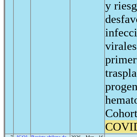
y ries
desfav
infecc
virale
primer
traspl
progen
hemato
Cohort
COVI