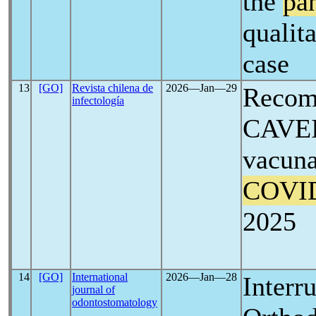
the
pa
qualit
case
13
[GO]
Revista chilena de
2026―Jan―29
Recom
infectología
CAVEI
vacuna
COVI
2025
14
[GO]
International
2026―Jan―28
Interr
journal of
odontostomatology