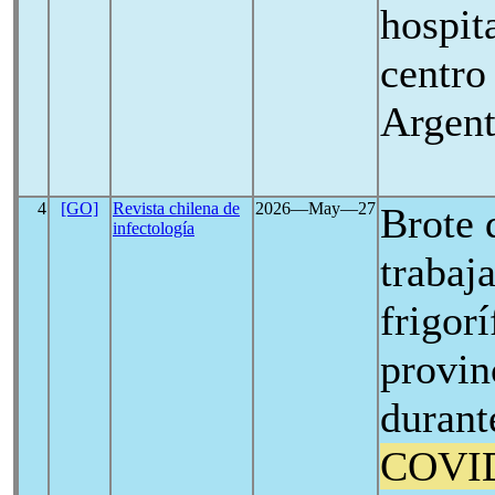
hospit
centro
Argent
4
[GO]
Revista chilena de
2026―May―27
Brote 
infectología
trabaj
frigorí
provin
durant
COVI