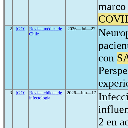
marco 
COVI
2
[GO]
Revista médica de
2026―Jul―27
Neurop
Chile
pacien
con
S
Perspe
experi
3
[GO]
Revista chilena de
2026―Jun―17
Infecc
infectología
influe
2 en a