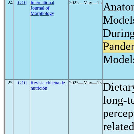
24
[GO]
International
2025―May―15
Anato
Journal of
Morphology
Models
Durin
Pande
Model
25
[GO]
Revista chilena de
2025―May―13
Dietar
nutrición
long-t
percep
relate