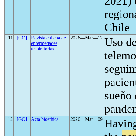
2021) 
region
Chile
11
[GO]
Revista chilena de
2026―Mar―12
Uso de
enfermedades
respiratorias
telemo
seguim
pacien
sueño 
pande
12
[GO]
Acta bioethica
2026―Mar―09
Having