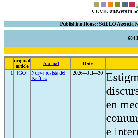
COVID answers in Scie
Publishing House: SciELO Agencia Na
604
original
Journal
Date
article
1
[GO]
Nueva revista del
2026―Jul―30
Estigm
Pacífico
discur
en med
comuni
e inte