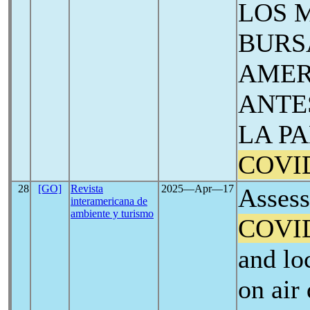
LOS 
BURS
AMER
ANTE
LA P
COVI
28
[GO]
Revista
2025―Apr―17
Assess
interamericana de
ambiente y turismo
COVI
and l
on air 