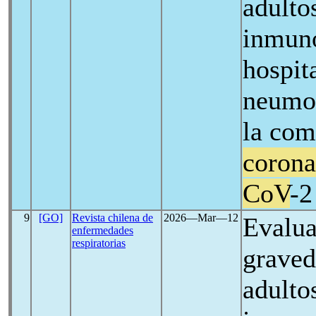
adulto
inmun
hospit
neumon
la com
corona
CoV
-2
9
[GO]
Revista chilena de
2026―Mar―12
Evalua
enfermedades
respiratorias
graved
adulto