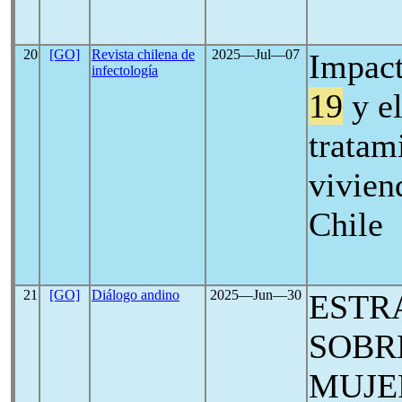
20
[GO]
Revista chilena de
2025―Jul―07
Impact
infectología
19
y el
tratam
vivien
Chile
21
[GO]
Diálogo andino
2025―Jun―30
ESTR
SOBR
MUJE