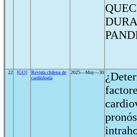
QUEC
DURA
PAND
22
[GO]
Revista chilena de
2025―May―30
¿Deter
cardiología
factor
cardio
pronós
intrah