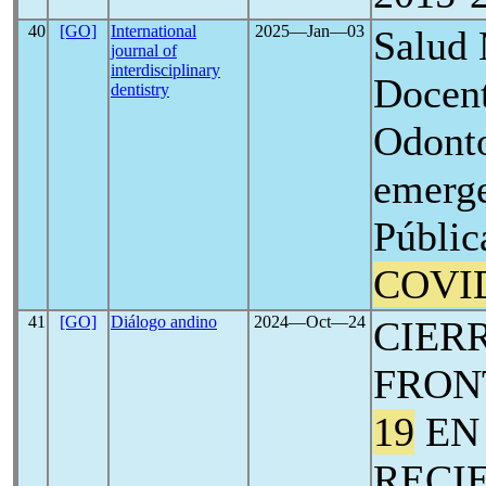
40
[GO]
International
2025―Jan―03
Salud 
journal of
interdisciplinary
Docent
dentistry
Odonto
emerge
Públic
COVI
41
[GO]
Diálogo andino
2024―Oct―24
CIER
FRON
19
EN 
RECI