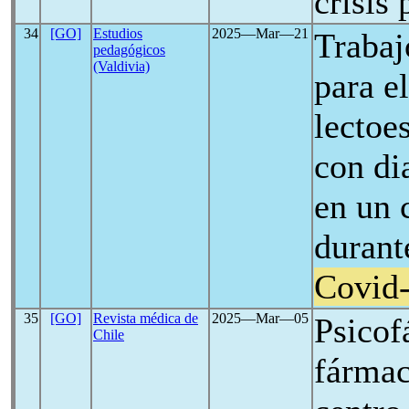
crisis
34
[GO]
Estudios
2025―Mar―21
Trabaj
pedagógicos
(Valdivia)
para e
lectoe
con di
en un 
durant
Covid
35
[GO]
Revista médica de
2025―Mar―05
Psicof
Chile
fármac