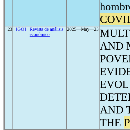
hombre
COVI
23
[GO]
Revista de análisis
2025―May―23
MULT
económico
AND 
POVE
EVID
EVOL
DETE
AND 
THE